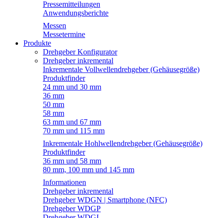
Pressemitteilungen
Anwendungsberichte
Messen
Messetermine
Produkte
Drehgeber Konfigurator
Drehgeber inkremental
Inkrementale Vollwellendrehgeber (Gehäusegröße)
Produktfinder
24 mm und 30 mm
36 mm
50 mm
58 mm
63 mm und 67 mm
70 mm und 115 mm
Inkrementale Hohlwellendrehgeber (Gehäusegröße)
Produktfinder
36 mm und 58 mm
80 mm, 100 mm und 145 mm
Informationen
Drehgeber inkremental
Drehgeber WDGN | Smartphone (NFC)
Drehgeber WDGP
Drehgeber WDGI