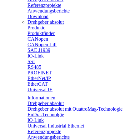
Referenzprojekte
Anwendungsberichte
Download
Drehgeber absolut
Produkte
Produktfinder
CANopen
CANopen Lift
SAE J1939
IO-Link
SSI
RS485
PROFINET
EtherNet/IP
EtherCAT
Universal IE
Informationen
Drehgeber absolut
Drehgeber absolut mit QuattroMag-Technologie
EnDra-Technolgie
IO-Link
Universal Industrial Ethernet
Referenzprojekte
Anwendungsberichte