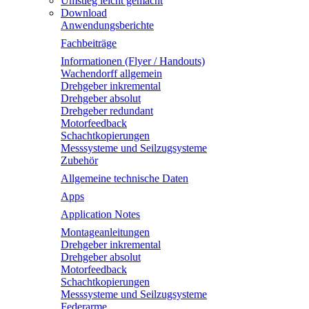
Umstieg leicht gemacht
Download
Anwendungsberichte
Fachbeiträge
Informationen (Flyer / Handouts)
Wachendorff allgemein
Drehgeber inkremental
Drehgeber absolut
Drehgeber redundant
Motorfeedback
Schachtkopierungen
Messsysteme und Seilzugsysteme
Zubehör
Allgemeine technische Daten
Apps
Application Notes
Montageanleitungen
Drehgeber inkremental
Drehgeber absolut
Motorfeedback
Schachtkopierungen
Messsysteme und Seilzugsysteme
Federarme