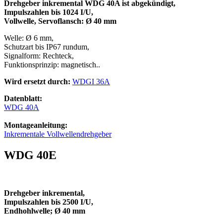
Drehgeber inkremental WDG 40A
ist abgekündigt
,
Impulszahlen bis 1024 I/U,
Vollwelle, Servoflansch: Ø 40 mm
Welle: Ø 6 mm,
Schutzart bis IP67 rundum,
Signalform: Rechteck,
Funktionsprinzip: magnetisch..
Wird ersetzt durch:
WDGI 36A
Datenblatt:
WDG 40A
Montageanleitung:
Inkrementale Vollwellendrehgeber
WDG 40E
Drehgeber inkremental,
Impulszahlen bis 2500 I/U,
Endhohlwelle; Ø 40 mm