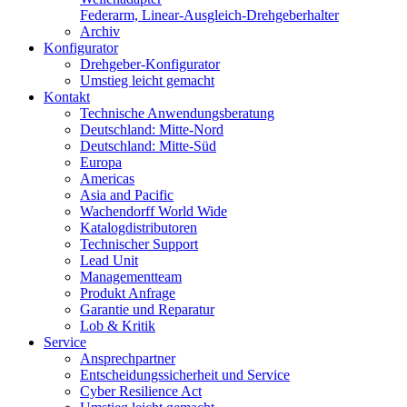
Federarm, Linear-Ausgleich-Drehgeberhalter
Archiv
Konfigurator
Drehgeber-Konfigurator
Umstieg leicht gemacht
Kontakt
Technische Anwendungsberatung
Deutschland: Mitte-Nord
Deutschland: Mitte-Süd
Europa
Americas
Asia and Pacific
Wachendorff World Wide
Katalogdistributoren
Technischer Support
Lead Unit
Managementteam
Produkt Anfrage
Garantie und Reparatur
Lob & Kritik
Service
Ansprechpartner
Entscheidungssicherheit und Service
Cyber Resilience Act