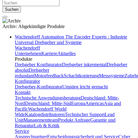
Suchen
Archiv:
Abgekündigte Produkte
Wachendorff Automation The Encoder Experts : Industrie
Universal Drehgeber und Systeme
Wachendorff
Unternehmen
Karriere
Aktuelles
Produkte
Drehgeber Konfigurator
Drehgeber inkremental
Drehgeber
absolut
Drehgeber
redundant
Motorfeedback
Schachtkopierung
Messsysteme
Zubeh
Konfigurator
Drehgeber-Konfigurator
Umstieg leicht gemacht
Kontakt
Technische Anwendungsberatung
Deutschland: Mitte-
Nord
Deutschland: Mitte-Süd
Europa
Americas
Asia and
Pacific
Wachendorff World
Wide
Katalogdistributoren
Technischer Support
Lead
Unit
Managementteam
Produkt Anfrage
Garantie und
Reparatur
Lob & Kritik
Service
Ansprechpartner
Entscheidungssicherheit und Service
Cyber