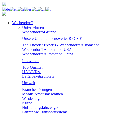
Wachendorff
Unternehmen
Wachendorff-Gruppe
Unsere Unternehmenswerte: R O S E
The Encoder Experts - Wachendorff Automation
Wachendorff Automation USA
Wachendorff Automation China
Innovation
Top-Qualität
HALT-Test
Lagerpaketprüfplatz
Umwelt
Branchenlösungen
Mobile Arbeitsmaschinen
Windenergie
Krane
Hubrettungsfahrzeuge
Fahrerlose Transportsysteme