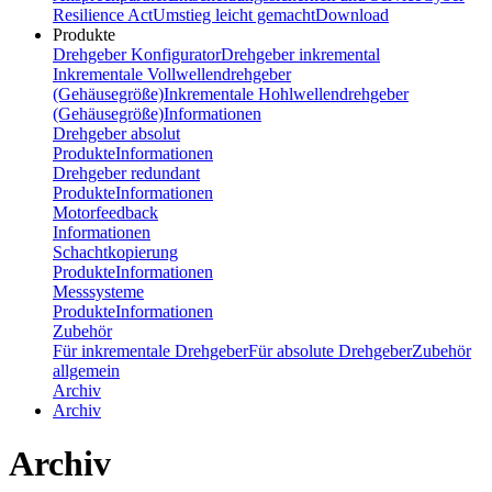
Resilience Act
Umstieg leicht gemacht
Download
Produkte
Drehgeber Konfigurator
Drehgeber inkremental
Inkrementale Vollwellendrehgeber
(Gehäusegröße)
Inkrementale Hohlwellendrehgeber
(Gehäusegröße)
Informationen
Drehgeber absolut
Produkte
Informationen
Drehgeber redundant
Produkte
Informationen
Motorfeedback
Informationen
Schachtkopierung
Produkte
Informationen
Messsysteme
Produkte
Informationen
Zubehör
Für inkrementale Drehgeber
Für absolute Drehgeber
Zubehör
allgemein
Archiv
Archiv
Archiv