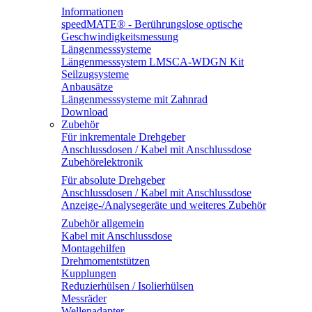
Informationen
speedMATE® - Berührungslose optische
Geschwindigkeitsmessung
Längenmesssysteme
Längenmesssystem LMSCA-WDGN Kit
Seilzugsysteme
Anbausätze
Längenmesssysteme mit Zahnrad
Download
Zubehör
Für inkrementale Drehgeber
Anschlussdosen / Kabel mit Anschlussdose
Zubehörelektronik
Für absolute Drehgeber
Anschlussdosen / Kabel mit Anschlussdose
Anzeige-/Analysegeräte und weiteres Zubehör
Zubehör allgemein
Kabel mit Anschlussdose
Montagehilfen
Drehmomentstützen
Kupplungen
Reduzierhülsen / Isolierhülsen
Messräder
Wellenadapter