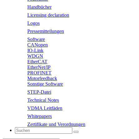
Handbücher
Licensing declaration
Logos
Pressemitteilungen
Software
CANopen
IO-Link
WDGN
EtherCAT
EtherNet/IP
PROFINET
Motorfeedback
Sonstige Software
STEP-Datei
Technical Notes
VDMA Leitfäden
Whitepapers
Zertifikate und Verordnungen