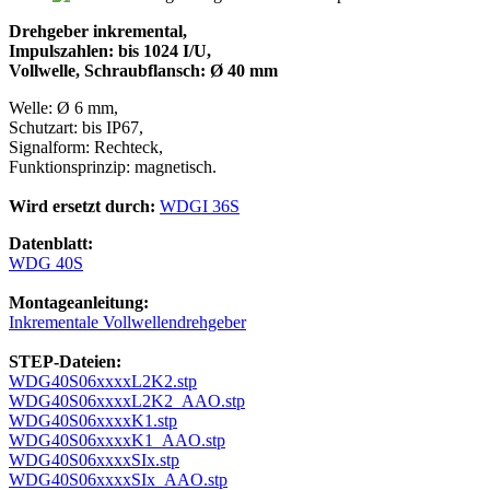
Drehgeber inkremental,
Impulszahlen: bis 1024 I/U,
Vollwelle, Schraubflansch: Ø 40 mm
Welle: Ø 6 mm,
Schutzart: bis IP67,
Signalform: Rechteck,
Funktionsprinzip: magnetisch.
Wird ersetzt durch:
WDGI 36S
Datenblatt:
WDG 40S
Montageanleitung:
Inkrementale Vollwellendrehgeber
STEP-Dateien:
WDG40S06xxxxL2K2.stp
WDG40S06xxxxL2K2_AAO.stp
WDG40S06xxxxK1.stp
WDG40S06xxxxK1_AAO.stp
WDG40S06xxxxSIx.stp
WDG40S06xxxxSIx_AAO.stp