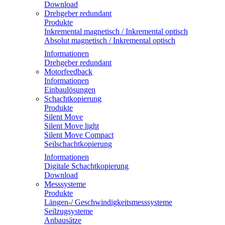
Download
Drehgeber redundant
Produkte
Inkremental magnetisch / Inkremental optisch
Absolut magnetisch / Inkremental optisch
Informationen
Drehgeber redundant
Motorfeedback
Informationen
Einbaulösungen
Schachtkopierung
Produkte
Silent Move
Silent Move light
Silent Move Compact
Seilschachtkopierung
Informationen
Digitale Schachtkopierung
Download
Messsysteme
Produkte
Längen-/ Geschwindigkeitsmesssysteme
Seilzugsysteme
Anbausätze