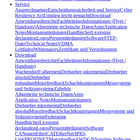
Service
Ansprechpartner
Entscheidungssicherheit und Service
Cyber
Resilience Act
Umstieg leicht gemacht
Download
Anwendungsberichte
Fachbeiträge
Informationen (Flyer /
Handouts)
Allgemeine technische Daten
Apps
Application
Notes
Montageanleitungen
Handbücher
Licensing
declaration
Logos
Pressemitteilungen
Software
STEP-
Datei
Technical Notes
VDMA
Leitfäden
Whitepapers
Zertifikate und Verordnungen
Download
Anwendungsberichte
Fachbeiträge
Informationen (Flyer /
Handouts)
Wachendorff allgemein
Drehgeber inkremental
Drehgeber
absolut
Drehgeber
redundant
Motorfeedback
Schachtkopierungen
Messsysteme
und Seilzugsysteme
Zubehör
Allgemeine technische Daten
Apps
Application Notes
Montageanleitungen
Drehgeber inkremental
Drehgeber
absolut
Motorfeedback
Schachtkopierungen
Messsysteme und
Seilzugsysteme
Federarme
Handbücher
Licensing
declaration
Logos
Pressemitteilungen
Software
CANopen
EtherCAT
EtherNet/IP
IO-
Link
PROFINET
Motorfeedback
WDGN
Sonstige Software