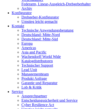
Federarm, Linear-Ausgleich-Drehgeberhalter
Archiv
Konfigurator
Drehgeber-Konfigurator
Umstieg leicht gemacht
Kontakt
Technische Anwendungsberatung
Deutschland: Mitte-Nord
Deutschland: Mitte-Süd
Europa
Americas
Asia and Pacific
Wachendorff World Wide
Katalogdistributoren
Technischer Support
Lead Unit
Managementteam
Produkt Anfrage
Garantie und Reparatur
Lob & Kritik
Service
Ansprechpartner
Entscheidungssicherheit und Service
Cyber Resilience Act