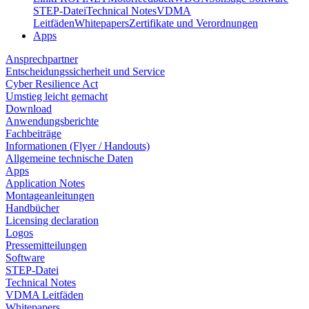
STEP-Datei
Technical Notes
VDMA
Leitfäden
Whitepapers
Zertifikate und Verordnungen
Apps
Ansprechpartner
Entscheidungssicherheit und Service
Cyber Resilience Act
Umstieg leicht gemacht
Download
Anwendungsberichte
Fachbeiträge
Informationen (Flyer / Handouts)
Allgemeine technische Daten
Apps
Application Notes
Montageanleitungen
Handbücher
Licensing declaration
Logos
Pressemitteilungen
Software
STEP-Datei
Technical Notes
VDMA Leitfäden
Whitepapers