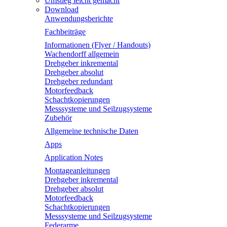
Umstieg leicht gemacht
Download
Anwendungsberichte
Fachbeiträge
Informationen (Flyer / Handouts)
Wachendorff allgemein
Drehgeber inkremental
Drehgeber absolut
Drehgeber redundant
Motorfeedback
Schachtkopierungen
Messsysteme und Seilzugsysteme
Zubehör
Allgemeine technische Daten
Apps
Application Notes
Montageanleitungen
Drehgeber inkremental
Drehgeber absolut
Motorfeedback
Schachtkopierungen
Messsysteme und Seilzugsysteme
Federarme