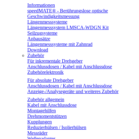
Informationen
speedMATE® - Berührungslose optische
Geschwindigkeitsmessung
Längenmesssysteme
Längenmesssystem LMSCA-WDGN Kit
Seilzugsysteme
Anbausätze
Längenmesssysteme mit Zahnrad
Download
Zubehör
Für inkrementale Drehgeber
Anschlussdosen / Kabel mit Anschlussdose
Zubehörelektronik
Für absolute Drehgeber
Anschlussdosen / Kabel mit Anschlussdose
Anzeige-/Analysegeräte und weiteres Zubehör
Zubehör allgemein
Kabel mit Anschlussdose
Montagehilfen
Drehmomentstützen
Kupplungen
Reduzierhülsen / Isolierhülsen
Messräder
Wellenadapter