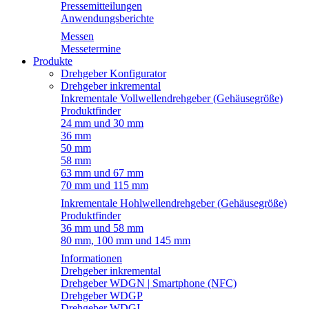
Pressemitteilungen
Anwendungsberichte
Messen
Messetermine
Produkte
Drehgeber Konfigurator
Drehgeber inkremental
Inkrementale Vollwellendrehgeber (Gehäusegröße)
Produktfinder
24 mm und 30 mm
36 mm
50 mm
58 mm
63 mm und 67 mm
70 mm und 115 mm
Inkrementale Hohlwellendrehgeber (Gehäusegröße)
Produktfinder
36 mm und 58 mm
80 mm, 100 mm und 145 mm
Informationen
Drehgeber inkremental
Drehgeber WDGN | Smartphone (NFC)
Drehgeber WDGP
Drehgeber WDGI