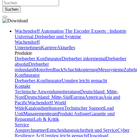
Suchen
Wachendorff Automation The Encoder Experts : Industrie
Universal Drehgeber und Systeme
Wachendorff
Unternehmen
Karriere
Aktuelles
Produkte
Drehgeber Konfigurator
Drehgeber inkremental
Drehgeber
absolut
Drehgeber
redundant
Motorfeedback
Schachtkopierung
Messsysteme
Zubeh
Konfigurator
Drehgeber-Konfigurator
Umstieg leicht gemacht
Kontakt
Technische Anwendungsberatung
Deutschland: Mitte-
Nord
Deutschland: Mitte-Süd
Europa
Americas
Asia and
Pacific
Wachendorff World
Wide
Katalogdistributoren
Technischer Support
Lead
Unit
Managementteam
Produkt Anfrage
Garantie und
Reparatur
Lob & Kritik
Service
Ansprechpartner
Entscheidungssicherheit und Service
Cyber
Resilience Act
Umstieg leicht gemacht
Download