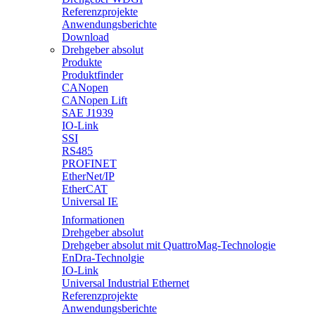
Referenzprojekte
Anwendungsberichte
Download
Drehgeber absolut
Produkte
Produktfinder
CANopen
CANopen Lift
SAE J1939
IO-Link
SSI
RS485
PROFINET
EtherNet/IP
EtherCAT
Universal IE
Informationen
Drehgeber absolut
Drehgeber absolut mit QuattroMag-Technologie
EnDra-Technolgie
IO-Link
Universal Industrial Ethernet
Referenzprojekte
Anwendungsberichte