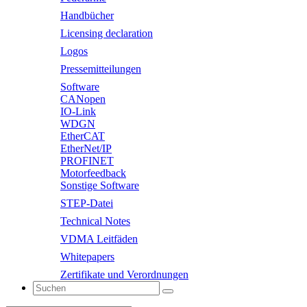
Handbücher
Licensing declaration
Logos
Pressemitteilungen
Software
CANopen
IO-Link
WDGN
EtherCAT
EtherNet/IP
PROFINET
Motorfeedback
Sonstige Software
STEP-Datei
Technical Notes
VDMA Leitfäden
Whitepapers
Zertifikate und Verordnungen