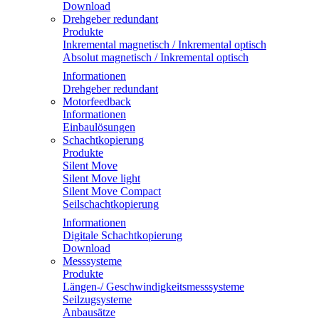
Download
Drehgeber redundant
Produkte
Inkremental magnetisch / Inkremental optisch
Absolut magnetisch / Inkremental optisch
Informationen
Drehgeber redundant
Motorfeedback
Informationen
Einbaulösungen
Schachtkopierung
Produkte
Silent Move
Silent Move light
Silent Move Compact
Seilschachtkopierung
Informationen
Digitale Schachtkopierung
Download
Messsysteme
Produkte
Längen-/ Geschwindigkeitsmesssysteme
Seilzugsysteme
Anbausätze