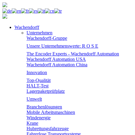
Wachendorff
Unternehmen
Wachendorff-Gruppe
Unsere Unternehmenswerte: R O S E
The Encoder Experts - Wachendorff Automation
Wachendorff Automation USA
Wachendorff Automation China
Innovation
Top-Qualität
HALT-Test
Lagerpaketprüfplatz
Umwelt
Branchenlösungen
Mobile Arbeitsmaschinen
Windenergie
Krane
Hubrettungsfahrzeuge
Fahrerlose Transportsysteme