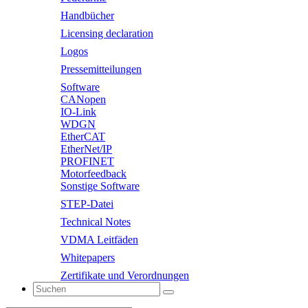
Handbücher
Licensing declaration
Logos
Pressemitteilungen
Software
CANopen
IO-Link
WDGN
EtherCAT
EtherNet/IP
PROFINET
Motorfeedback
Sonstige Software
STEP-Datei
Technical Notes
VDMA Leitfäden
Whitepapers
Zertifikate und Verordnungen