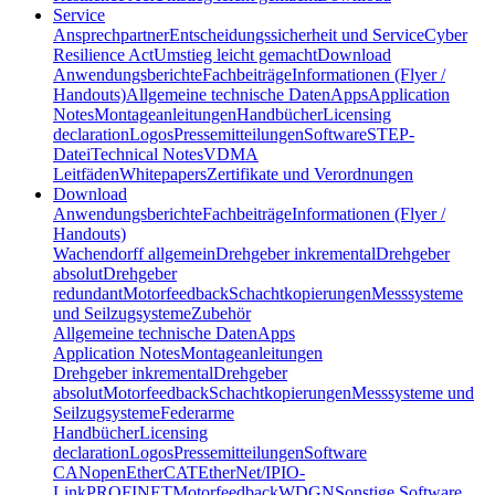
Service
Ansprechpartner
Entscheidungssicherheit und Service
Cyber
Resilience Act
Umstieg leicht gemacht
Download
Anwendungsberichte
Fachbeiträge
Informationen (Flyer /
Handouts)
Allgemeine technische Daten
Apps
Application
Notes
Montageanleitungen
Handbücher
Licensing
declaration
Logos
Pressemitteilungen
Software
STEP-
Datei
Technical Notes
VDMA
Leitfäden
Whitepapers
Zertifikate und Verordnungen
Download
Anwendungsberichte
Fachbeiträge
Informationen (Flyer /
Handouts)
Wachendorff allgemein
Drehgeber inkremental
Drehgeber
absolut
Drehgeber
redundant
Motorfeedback
Schachtkopierungen
Messsysteme
und Seilzugsysteme
Zubehör
Allgemeine technische Daten
Apps
Application Notes
Montageanleitungen
Drehgeber inkremental
Drehgeber
absolut
Motorfeedback
Schachtkopierungen
Messsysteme und
Seilzugsysteme
Federarme
Handbücher
Licensing
declaration
Logos
Pressemitteilungen
Software
CANopen
EtherCAT
EtherNet/IP
IO-
Link
PROFINET
Motorfeedback
WDGN
Sonstige Software