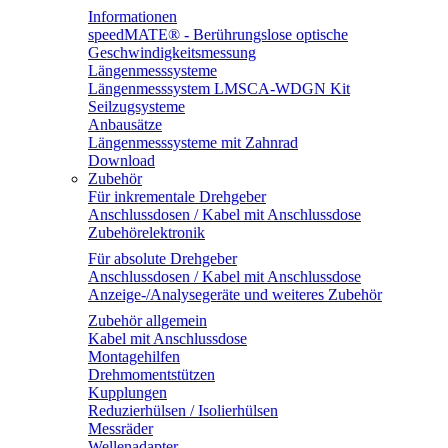
Informationen
speedMATE® - Berührungslose optische
Geschwindigkeitsmessung
Längenmesssysteme
Längenmesssystem LMSCA-WDGN Kit
Seilzugsysteme
Anbausätze
Längenmesssysteme mit Zahnrad
Download
Zubehör
Für inkrementale Drehgeber
Anschlussdosen / Kabel mit Anschlussdose
Zubehörelektronik
Für absolute Drehgeber
Anschlussdosen / Kabel mit Anschlussdose
Anzeige-/Analysegeräte und weiteres Zubehör
Zubehör allgemein
Kabel mit Anschlussdose
Montagehilfen
Drehmomentstützen
Kupplungen
Reduzierhülsen / Isolierhülsen
Messräder
Wellenadapter