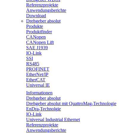
Referenzprojekte
Anwendungsberichte
Download
Drehgeber absolut
Produkte
Produktfinder
CANopen
CANopen Lift
SAE J1939
IO-Link
SSI
RS485
PROFINET
EtherNet/IP
EtherCAT
Universal IE
Informationen
Drehgeber absolut
Drehgeber absolut mit QuattroMag-Technologie
EnDra-Technolgie
IO-Link
Universal Industrial Ethernet
Referenzprojekte
Anwendungsberichte