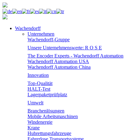
Wachendorff
Unternehmen
Wachendorff-Gruppe
Unsere Unternehmenswerte: R O S E
The Encoder Experts - Wachendorff Automation
Wachendorff Automation USA
Wachendorff Automation China
Innovation
Top-Qualität
HALT-Test
Lagerpaketprüfplatz
Umwelt
Branchenlösungen
Mobile Arbeitsmaschinen
Windenergie
Krane
Hubrettungsfahrzeuge
Fahrerlose Transportsysteme