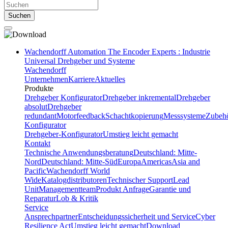
Suchen
Wachendorff Automation The Encoder Experts : Industrie
Universal Drehgeber und Systeme
Wachendorff
Unternehmen
Karriere
Aktuelles
Produkte
Drehgeber Konfigurator
Drehgeber inkremental
Drehgeber
absolut
Drehgeber
redundant
Motorfeedback
Schachtkopierung
Messsysteme
Zubeh
Konfigurator
Drehgeber-Konfigurator
Umstieg leicht gemacht
Kontakt
Technische Anwendungsberatung
Deutschland: Mitte-
Nord
Deutschland: Mitte-Süd
Europa
Americas
Asia and
Pacific
Wachendorff World
Wide
Katalogdistributoren
Technischer Support
Lead
Unit
Managementteam
Produkt Anfrage
Garantie und
Reparatur
Lob & Kritik
Service
Ansprechpartner
Entscheidungssicherheit und Service
Cyber
Resilience Act
Umstieg leicht gemacht
Download