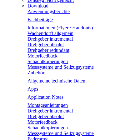
Umstieg leicht gemacht
Download
Anwendungsberichte
Fachbeiträge
Informationen (Flyer / Handouts)
Wachendorff allgemein
Drehgeber inkremental
Drehgeber absolut
Drehgeber redundant
Motorfeedback
Schachtkopierungen
Messsysteme und Seilzugsysteme
Zubehör
Allgemeine technische Daten
Apps
Application Notes
Montageanleitungen
Drehgeber inkremental
Drehgeber absolut
Motorfeedback
Schachtkopierungen
Messsysteme und Seilzugsysteme
Federarme