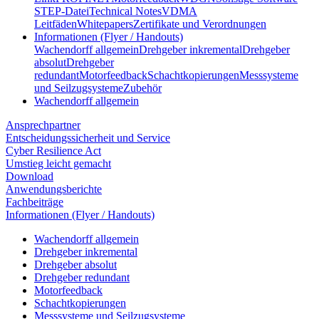
STEP-Datei
Technical Notes
VDMA
Leitfäden
Whitepapers
Zertifikate und Verordnungen
Informationen (Flyer / Handouts)
Wachendorff allgemein
Drehgeber inkremental
Drehgeber
absolut
Drehgeber
redundant
Motorfeedback
Schachtkopierungen
Messsysteme
und Seilzugsysteme
Zubehör
Wachendorff allgemein
Ansprechpartner
Entscheidungssicherheit und Service
Cyber Resilience Act
Umstieg leicht gemacht
Download
Anwendungsberichte
Fachbeiträge
Informationen (Flyer / Handouts)
Wachendorff allgemein
Drehgeber inkremental
Drehgeber absolut
Drehgeber redundant
Motorfeedback
Schachtkopierungen
Messsysteme und Seilzugsysteme