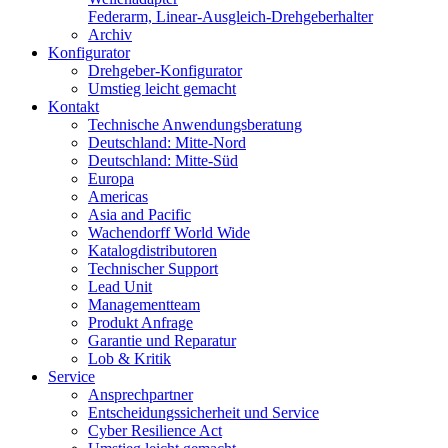
Federarm, Linear-Ausgleich-Drehgeberhalter
Archiv
Konfigurator
Drehgeber-Konfigurator
Umstieg leicht gemacht
Kontakt
Technische Anwendungsberatung
Deutschland: Mitte-Nord
Deutschland: Mitte-Süd
Europa
Americas
Asia and Pacific
Wachendorff World Wide
Katalogdistributoren
Technischer Support
Lead Unit
Managementteam
Produkt Anfrage
Garantie und Reparatur
Lob & Kritik
Service
Ansprechpartner
Entscheidungssicherheit und Service
Cyber Resilience Act