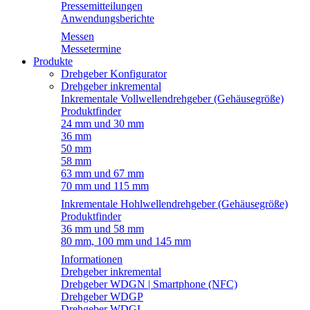
Pressemitteilungen
Anwendungsberichte
Messen
Messetermine
Produkte
Drehgeber Konfigurator
Drehgeber inkremental
Inkrementale Vollwellendrehgeber (Gehäusegröße)
Produktfinder
24 mm und 30 mm
36 mm
50 mm
58 mm
63 mm und 67 mm
70 mm und 115 mm
Inkrementale Hohlwellendrehgeber (Gehäusegröße)
Produktfinder
36 mm und 58 mm
80 mm, 100 mm und 145 mm
Informationen
Drehgeber inkremental
Drehgeber WDGN | Smartphone (NFC)
Drehgeber WDGP
Drehgeber WDGI