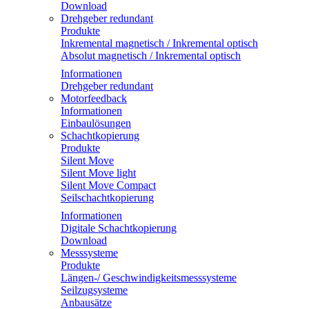
Download
Drehgeber redundant
Produkte
Inkremental magnetisch / Inkremental optisch
Absolut magnetisch / Inkremental optisch
Informationen
Drehgeber redundant
Motorfeedback
Informationen
Einbaulösungen
Schachtkopierung
Produkte
Silent Move
Silent Move light
Silent Move Compact
Seilschachtkopierung
Informationen
Digitale Schachtkopierung
Download
Messsysteme
Produkte
Längen-/ Geschwindigkeitsmesssysteme
Seilzugsysteme
Anbausätze