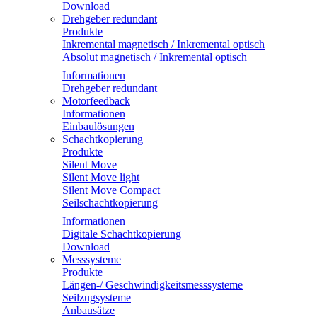
Download
Drehgeber redundant
Produkte
Inkremental magnetisch / Inkremental optisch
Absolut magnetisch / Inkremental optisch
Informationen
Drehgeber redundant
Motorfeedback
Informationen
Einbaulösungen
Schachtkopierung
Produkte
Silent Move
Silent Move light
Silent Move Compact
Seilschachtkopierung
Informationen
Digitale Schachtkopierung
Download
Messsysteme
Produkte
Längen-/ Geschwindigkeitsmesssysteme
Seilzugsysteme
Anbausätze