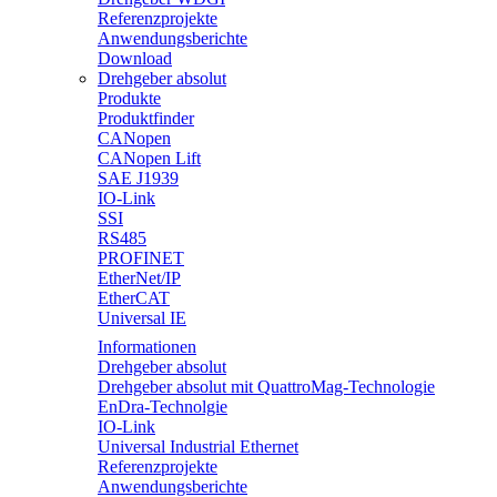
Referenzprojekte
Anwendungsberichte
Download
Drehgeber absolut
Produkte
Produktfinder
CANopen
CANopen Lift
SAE J1939
IO-Link
SSI
RS485
PROFINET
EtherNet/IP
EtherCAT
Universal IE
Informationen
Drehgeber absolut
Drehgeber absolut mit QuattroMag-Technologie
EnDra-Technolgie
IO-Link
Universal Industrial Ethernet
Referenzprojekte
Anwendungsberichte