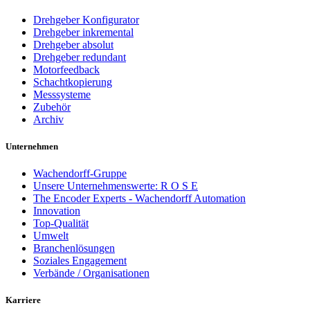
Drehgeber Konfigurator
Drehgeber inkremental
Drehgeber absolut
Drehgeber redundant
Motorfeedback
Schachtkopierung
Messsysteme
Zubehör
Archiv
Unternehmen
Wachendorff-Gruppe
Unsere Unternehmenswerte: R O S E
The Encoder Experts - Wachendorff Automation
Innovation
Top-Qualität
Umwelt
Branchenlösungen
Soziales Engagement
Verbände / Organisationen
Karriere