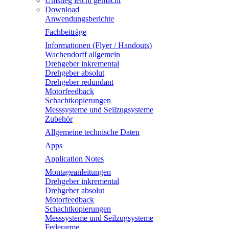
Umstieg leicht gemacht
Download
Anwendungsberichte
Fachbeiträge
Informationen (Flyer / Handouts)
Wachendorff allgemein
Drehgeber inkremental
Drehgeber absolut
Drehgeber redundant
Motorfeedback
Schachtkopierungen
Messsysteme und Seilzugsysteme
Zubehör
Allgemeine technische Daten
Apps
Application Notes
Montageanleitungen
Drehgeber inkremental
Drehgeber absolut
Motorfeedback
Schachtkopierungen
Messsysteme und Seilzugsysteme
Federarme