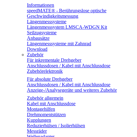
Informationen
speedMATE® - Berührungslose optische
Geschwindigkeitsmessung
Längenmesssysteme
Längenmesssystem LMSCA-WDGN Kit
Seilzugsysteme
Anbausätze
Längenmesssysteme mit Zahnrad
Download
Zubehör
Für inkrementale Drehgeber
Anschlussdosen / Kabel mit Anschlussdose
Zubehörelektronik
Für absolute Drehgeber
Anschlussdosen / Kabel mit Anschlussdose
Anzeige-/Analysegeräte und weiteres Zubehör
Zubehör allgemein
Kabel mit Anschlussdose
Montagehilfen
Drehmomentstützen
Kupplungen
Reduzierhülsen / Isolierhülsen
Messräder
Wellenadapter