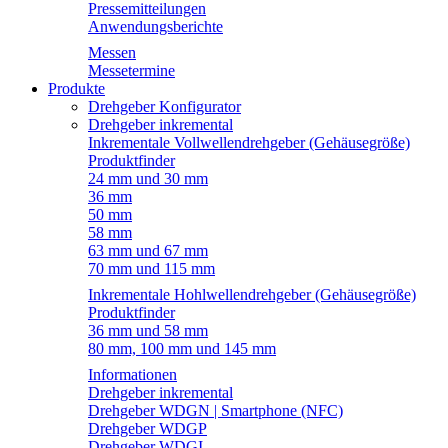
Pressemitteilungen
Anwendungsberichte
Messen
Messetermine
Produkte
Drehgeber Konfigurator
Drehgeber inkremental
Inkrementale Vollwellendrehgeber (Gehäusegröße)
Produktfinder
24 mm und 30 mm
36 mm
50 mm
58 mm
63 mm und 67 mm
70 mm und 115 mm
Inkrementale Hohlwellendrehgeber (Gehäusegröße)
Produktfinder
36 mm und 58 mm
80 mm, 100 mm und 145 mm
Informationen
Drehgeber inkremental
Drehgeber WDGN | Smartphone (NFC)
Drehgeber WDGP
Drehgeber WDGI