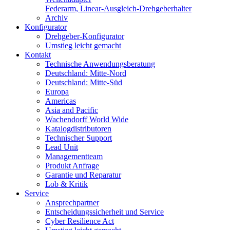
Federarm, Linear-Ausgleich-Drehgeberhalter
Archiv
Konfigurator
Drehgeber-Konfigurator
Umstieg leicht gemacht
Kontakt
Technische Anwendungsberatung
Deutschland: Mitte-Nord
Deutschland: Mitte-Süd
Europa
Americas
Asia and Pacific
Wachendorff World Wide
Katalogdistributoren
Technischer Support
Lead Unit
Managementteam
Produkt Anfrage
Garantie und Reparatur
Lob & Kritik
Service
Ansprechpartner
Entscheidungssicherheit und Service
Cyber Resilience Act