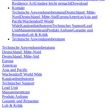
Resilience Act
Umstieg leicht gemacht
Download
Kontakt
Technische Anwendungsberatung
Deutschland: Mitte-
Nord
Deutschland: Mitte-Süd
Europa
Americas
Asia and
Pacific
Wachendorff World
Wide
Katalogdistributoren
Technischer Support
Lead
Unit
Managementteam
Produkt Anfrage
Garantie und
Reparatur
Lob & Kritik
Technische Anwendungsberatung
Technische Anwendungsberatung
Deutschland: Mitte-Nord
Deutschland: Mitte-Süd
Europa
Americas
Asia and Pacific
Wachendorff World Wide
Katalogdistributoren
Technischer Support
Lead Unit
Managementteam
Produkt Anfrage
Garantie und Reparatur
Lob & Kritik