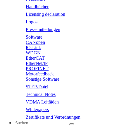
Handbücher
Licensing declaration
Logos
Pressemitteilungen
Software
CANopen
IO-Link
WDGN
EtherCAT
EtherNet/IP
PROFINET
Motorfeedback
Sonstige Software
STEP-Datei
Technical Notes
VDMA Leitfäden
Whitepapers
Zertifikate und Verordnungen