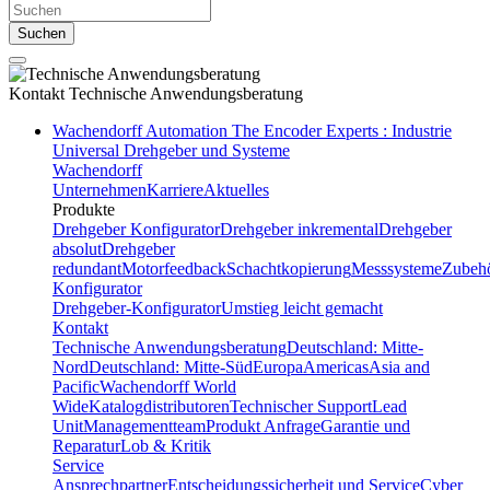
Suchen
Kontakt
Technische Anwendungsberatung
Wachendorff Automation The Encoder Experts : Industrie
Universal Drehgeber und Systeme
Wachendorff
Unternehmen
Karriere
Aktuelles
Produkte
Drehgeber Konfigurator
Drehgeber inkremental
Drehgeber
absolut
Drehgeber
redundant
Motorfeedback
Schachtkopierung
Messsysteme
Zubeh
Konfigurator
Drehgeber-Konfigurator
Umstieg leicht gemacht
Kontakt
Technische Anwendungsberatung
Deutschland: Mitte-
Nord
Deutschland: Mitte-Süd
Europa
Americas
Asia and
Pacific
Wachendorff World
Wide
Katalogdistributoren
Technischer Support
Lead
Unit
Managementteam
Produkt Anfrage
Garantie und
Reparatur
Lob & Kritik
Service
Ansprechpartner
Entscheidungssicherheit und Service
Cyber