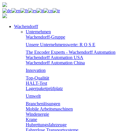
Wachendorff
Unternehmen
Wachendorff-Gruppe
Unsere Unternehmenswerte: R O S E
The Encoder Experts - Wachendorff Automation
Wachendorff Automation USA
Wachendorff Automation China
Innovation
Top-Qualität
HALT-Test
Lagerpaketprüfplatz
Umwelt
Branchenlösungen
Mobile Arbeitsmaschinen
Windenergie
Krane
Hubrettungsfahrzeuge
Fahrerlose Transportsysteme