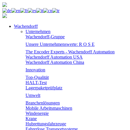
Wachendorff
Unternehmen
Wachendorff-Gruppe
Unsere Unternehmenswerte: R O S E
The Encoder Experts - Wachendorff Automation
Wachendorff Automation USA
Wachendorff Automation China
Innovation
Top-Qualität
HALT-Test
Lagerpaketprüfplatz
Umwelt
Branchenlösungen
Mobile Arbeitsmaschinen
Windenergie
Krane
Hubrettungsfahrzeuge
Fahrerlose Transportsysteme