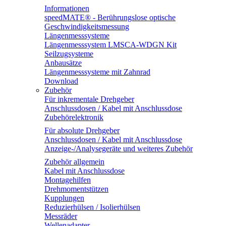
Informationen
speedMATE® - Berührungslose optische
Geschwindigkeitsmessung
Längenmesssysteme
Längenmesssystem LMSCA-WDGN Kit
Seilzugsysteme
Anbausätze
Längenmesssysteme mit Zahnrad
Download
Zubehör
Für inkrementale Drehgeber
Anschlussdosen / Kabel mit Anschlussdose
Zubehörelektronik
Für absolute Drehgeber
Anschlussdosen / Kabel mit Anschlussdose
Anzeige-/Analysegeräte und weiteres Zubehör
Zubehör allgemein
Kabel mit Anschlussdose
Montagehilfen
Drehmomentstützen
Kupplungen
Reduzierhülsen / Isolierhülsen
Messräder
Wellenadapter