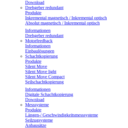
Download
Drehgeber redundant
Produkte
Inkremental magnetisch / Inkremental optisch
Absolut magnetisch / Inkremental optisch
Informationen
Drehgeber redundant
Motorfeedback
Informationen
Einbaulösungen
Schachtkopierung
Produkte
Silent Move
Silent Move light
Silent Move Compact
Seilschachtkopierung
Informationen
Digitale Schachtkopierung
Download
Messsysteme
Produkte
Längen-/ Geschwindigkeitsmesssysteme
Seilzugsysteme
Anbausätze