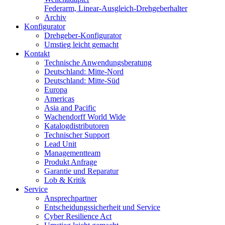
Federarm, Linear-Ausgleich-Drehgeberhalter
Archiv
Konfigurator
Drehgeber-Konfigurator
Umstieg leicht gemacht
Kontakt
Technische Anwendungsberatung
Deutschland: Mitte-Nord
Deutschland: Mitte-Süd
Europa
Americas
Asia and Pacific
Wachendorff World Wide
Katalogdistributoren
Technischer Support
Lead Unit
Managementteam
Produkt Anfrage
Garantie und Reparatur
Lob & Kritik
Service
Ansprechpartner
Entscheidungssicherheit und Service
Cyber Resilience Act