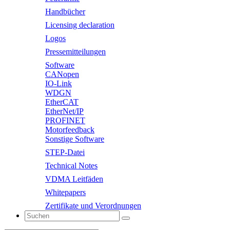
Handbücher
Licensing declaration
Logos
Pressemitteilungen
Software
CANopen
IO-Link
WDGN
EtherCAT
EtherNet/IP
PROFINET
Motorfeedback
Sonstige Software
STEP-Datei
Technical Notes
VDMA Leitfäden
Whitepapers
Zertifikate und Verordnungen