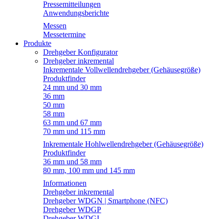
Pressemitteilungen
Anwendungsberichte
Messen
Messetermine
Produkte
Drehgeber Konfigurator
Drehgeber inkremental
Inkrementale Vollwellendrehgeber (Gehäusegröße)
Produktfinder
24 mm und 30 mm
36 mm
50 mm
58 mm
63 mm und 67 mm
70 mm und 115 mm
Inkrementale Hohlwellendrehgeber (Gehäusegröße)
Produktfinder
36 mm und 58 mm
80 mm, 100 mm und 145 mm
Informationen
Drehgeber inkremental
Drehgeber WDGN | Smartphone (NFC)
Drehgeber WDGP
Drehgeber WDGI