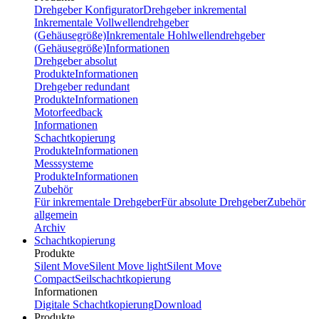
Drehgeber Konfigurator
Drehgeber inkremental
Inkrementale Vollwellendrehgeber
(Gehäusegröße)
Inkrementale Hohlwellendrehgeber
(Gehäusegröße)
Informationen
Drehgeber absolut
Produkte
Informationen
Drehgeber redundant
Produkte
Informationen
Motorfeedback
Informationen
Schachtkopierung
Produkte
Informationen
Messsysteme
Produkte
Informationen
Zubehör
Für inkrementale Drehgeber
Für absolute Drehgeber
Zubehör
allgemein
Archiv
Schachtkopierung
Produkte
Silent Move
Silent Move light
Silent Move
Compact
Seilschachtkopierung
Informationen
Digitale Schachtkopierung
Download
Produkte