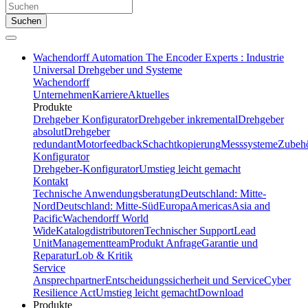
Suchen
Wachendorff Automation The Encoder Experts : Industrie
Universal Drehgeber und Systeme
Wachendorff
Unternehmen
Karriere
Aktuelles
Produkte
Drehgeber Konfigurator
Drehgeber inkremental
Drehgeber
absolut
Drehgeber
redundant
Motorfeedback
Schachtkopierung
Messsysteme
Zubeh
Konfigurator
Drehgeber-Konfigurator
Umstieg leicht gemacht
Kontakt
Technische Anwendungsberatung
Deutschland: Mitte-
Nord
Deutschland: Mitte-Süd
Europa
Americas
Asia and
Pacific
Wachendorff World
Wide
Katalogdistributoren
Technischer Support
Lead
Unit
Managementteam
Produkt Anfrage
Garantie und
Reparatur
Lob & Kritik
Service
Ansprechpartner
Entscheidungssicherheit und Service
Cyber
Resilience Act
Umstieg leicht gemacht
Download
Produkte