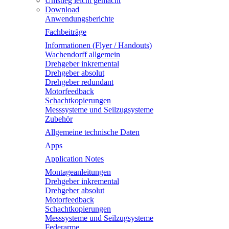
Umstieg leicht gemacht
Download
Anwendungsberichte
Fachbeiträge
Informationen (Flyer / Handouts)
Wachendorff allgemein
Drehgeber inkremental
Drehgeber absolut
Drehgeber redundant
Motorfeedback
Schachtkopierungen
Messsysteme und Seilzugsysteme
Zubehör
Allgemeine technische Daten
Apps
Application Notes
Montageanleitungen
Drehgeber inkremental
Drehgeber absolut
Motorfeedback
Schachtkopierungen
Messsysteme und Seilzugsysteme
Federarme