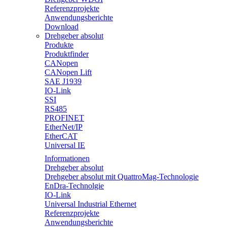
Referenzprojekte
Anwendungsberichte
Download
Drehgeber absolut
Produkte
Produktfinder
CANopen
CANopen Lift
SAE J1939
IO-Link
SSI
RS485
PROFINET
EtherNet/IP
EtherCAT
Universal IE
Informationen
Drehgeber absolut
Drehgeber absolut mit QuattroMag-Technologie
EnDra-Technolgie
IO-Link
Universal Industrial Ethernet
Referenzprojekte
Anwendungsberichte