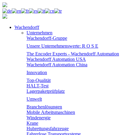
Wachendorff
Unternehmen
Wachendorff-Gruppe
Unsere Unternehmenswerte: R O S E
The Encoder Experts - Wachendorff Automation
Wachendorff Automation USA
Wachendorff Automation China
Innovation
Top-Qualität
HALT-Test
Lagerpaketprüfplatz
Umwelt
Branchenlösungen
Mobile Arbeitsmaschinen
Windenergie
Krane
Hubrettungsfahrzeuge
Fahrerlose Transportsysteme