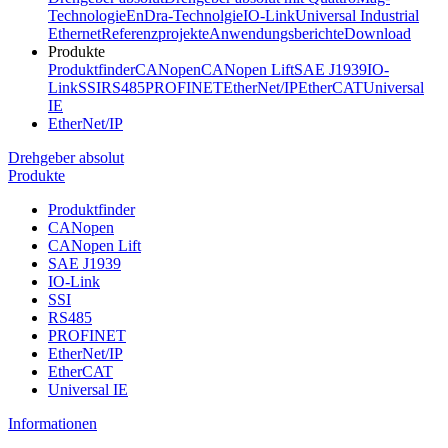
Technologie
EnDra-Technolgie
IO-Link
Universal Industrial
Ethernet
Referenzprojekte
Anwendungsberichte
Download
Produkte
Produktfinder
CANopen
CANopen Lift
SAE J1939
IO-
Link
SSI
RS485
PROFINET
EtherNet/IP
EtherCAT
Universal
IE
EtherNet/IP
Drehgeber absolut
Produkte
Produktfinder
CANopen
CANopen Lift
SAE J1939
IO-Link
SSI
RS485
PROFINET
EtherNet/IP
EtherCAT
Universal IE
Informationen