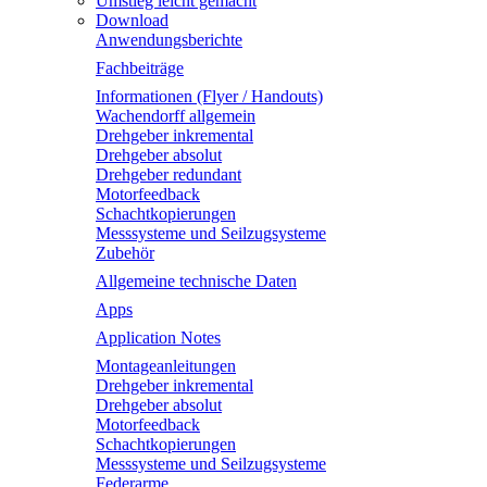
Umstieg leicht gemacht
Download
Anwendungsberichte
Fachbeiträge
Informationen (Flyer / Handouts)
Wachendorff allgemein
Drehgeber inkremental
Drehgeber absolut
Drehgeber redundant
Motorfeedback
Schachtkopierungen
Messsysteme und Seilzugsysteme
Zubehör
Allgemeine technische Daten
Apps
Application Notes
Montageanleitungen
Drehgeber inkremental
Drehgeber absolut
Motorfeedback
Schachtkopierungen
Messsysteme und Seilzugsysteme
Federarme