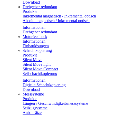
Download
Drehgeber redundant
Produkte
Inkremental magnetisch / Inkremental optisch
Absolut magnetisch / Inkremental optisch
Informationen
Drehgeber redundant
Motorfeedback
Informationen
Einbaulösungen
Schachtkopierung
Produkte
Silent Move
Silent Move light
Silent Move Compact
Seilschachtkopierung
Informationen
Digitale Schachtkopierung
Download
Messsysteme
Produkte
Längen-/ Geschwindigkeitsmesssysteme
Seilzugsysteme
Anbausätze