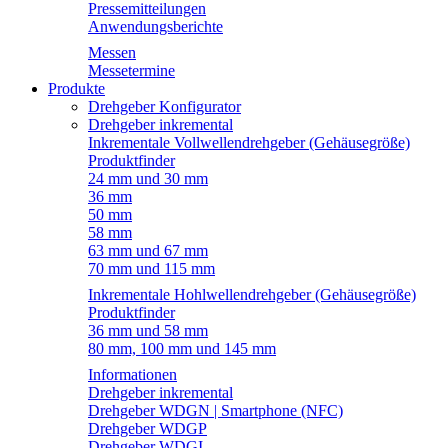
Pressemitteilungen
Anwendungsberichte
Messen
Messetermine
Produkte
Drehgeber Konfigurator
Drehgeber inkremental
Inkrementale Vollwellendrehgeber (Gehäusegröße)
Produktfinder
24 mm und 30 mm
36 mm
50 mm
58 mm
63 mm und 67 mm
70 mm und 115 mm
Inkrementale Hohlwellendrehgeber (Gehäusegröße)
Produktfinder
36 mm und 58 mm
80 mm, 100 mm und 145 mm
Informationen
Drehgeber inkremental
Drehgeber WDGN | Smartphone (NFC)
Drehgeber WDGP
Drehgeber WDGI