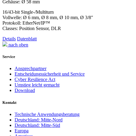
Gehäuse: Ø 58 mm
16/43-bit Single-/Multiturn
Vollwelle: Ø 6 mm, Ø 8 mm, Ø 10 mm, Ø 3/8"
Protokoll: EtherNet/IP™
Classes: Position Sensor, DLR
Details
Datenblatt
nach oben
Service
Ansprechpartner
Entscheidungssicherheit und Service
Cyber Resilience Act
Umstieg leicht gemacht
Download
Kontakt
Technische Anwendungsberatung
Deutschland: Mitte-Nord
Deutschland: Mitte-Süd
Europa