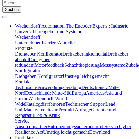
Suchen
Wachendorff Automation The Encoder Experts : Industrie
Universal Drehgeber und Systeme
Wachendorff
Unternehmen
Karriere
Aktuelles
Produkte
Drehgeber Konfigurator
Drehgeber inkremental
Drehgeber
absolut
Drehgeber
redundant
Motorfeedback
Schachtkopierung
Messsysteme
Zubeh
Konfigurator
Drehgeber-Konfigurator
Umstieg leicht gemacht
Kontakt
Technische Anwendungsberatung
Deutschland: Mitte-
Nord
Deutschland: Mitte-Süd
Europa
Americas
Asia and
Pacific
Wachendorff World
Wide
Katalogdistributoren
Technischer Support
Lead
Unit
Managementteam
Produkt Anfrage
Garantie und
Reparatur
Lob & Kritik
Service
Ansprechpartner
Entscheidungssicherheit und Service
Cyber
Resilience Act
Umstieg leicht gemacht
Download
Produkte