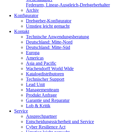
Federarm, Linear-Ausgleich-Drehgeberhalter
Archiv
Konfigurator
Drehgeber-Konfigurator
Umstieg leicht gemacht
Kontakt
Technische Anwendungsberatung
Deutschland: Mitte-Nord
Deutschland: Mitte-Süd
Europa
Americas
Asia and Pacific
Wachendorff World Wide
Katalogdistributoren
Technischer Support
Lead Unit
Managementteam
Produkt Anfrage
Garantie und Reparatur
Lob & Kritik
Service
Ansprechpartner
Entscheidungssicherheit und Service
Cyber Resilience Act