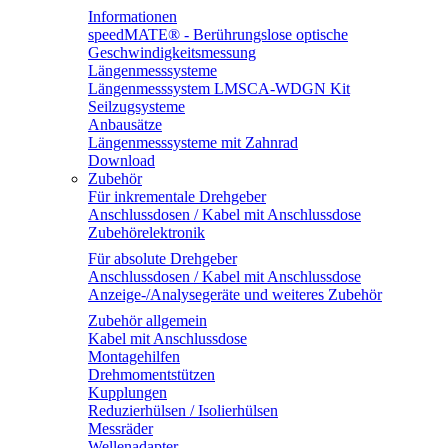
Informationen
speedMATE® - Berührungslose optische
Geschwindigkeitsmessung
Längenmesssysteme
Längenmesssystem LMSCA-WDGN Kit
Seilzugsysteme
Anbausätze
Längenmesssysteme mit Zahnrad
Download
Zubehör
Für inkrementale Drehgeber
Anschlussdosen / Kabel mit Anschlussdose
Zubehörelektronik
Für absolute Drehgeber
Anschlussdosen / Kabel mit Anschlussdose
Anzeige-/Analysegeräte und weiteres Zubehör
Zubehör allgemein
Kabel mit Anschlussdose
Montagehilfen
Drehmomentstützen
Kupplungen
Reduzierhülsen / Isolierhülsen
Messräder
Wellenadapter