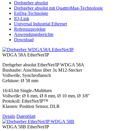
Drehgeber absolut
Drehgeber absolut mit QuattroMag-Technologie
EnDra-Technolgie
IO-Link
Universal Industrial Ethernet
Referenzprojekte
Anwendungsberichte
Download
WDGA 58A EtherNet/IP
Drehgeber absolut EtherNet/IP WDGA 58A
Bushaube: Anschluss über 3x M12-Stecker
Vollwelle, Synchroflansch
Gehäuse: Ø 58 mm
16/43-bit Single-/Multiturn
Vollwelle: Ø 6 mm, Ø 8 mm, Ø 10 mm, Ø 3/8"
Protokoll: EtherNet/IP™
Klassen: Position Sensor, DLR
Details
Datenblatt
WDGA 58B EtherNet/IP