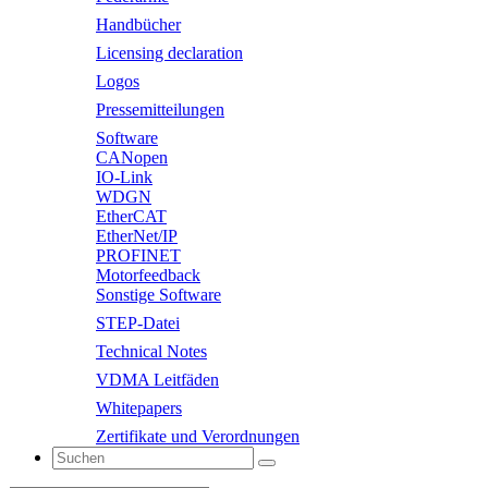
Handbücher
Licensing declaration
Logos
Pressemitteilungen
Software
CANopen
IO-Link
WDGN
EtherCAT
EtherNet/IP
PROFINET
Motorfeedback
Sonstige Software
STEP-Datei
Technical Notes
VDMA Leitfäden
Whitepapers
Zertifikate und Verordnungen