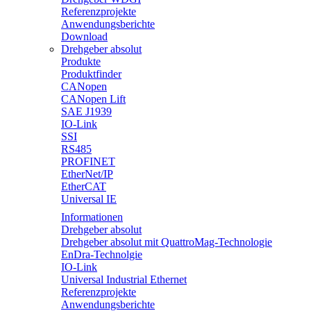
Referenzprojekte
Anwendungsberichte
Download
Drehgeber absolut
Produkte
Produktfinder
CANopen
CANopen Lift
SAE J1939
IO-Link
SSI
RS485
PROFINET
EtherNet/IP
EtherCAT
Universal IE
Informationen
Drehgeber absolut
Drehgeber absolut mit QuattroMag-Technologie
EnDra-Technolgie
IO-Link
Universal Industrial Ethernet
Referenzprojekte
Anwendungsberichte