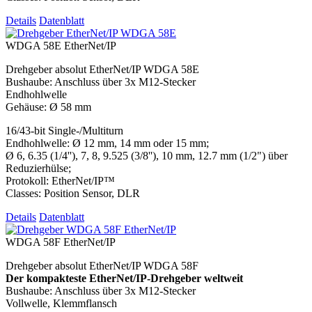
Details
Datenblatt
WDGA 58E EtherNet/IP
Drehgeber absolut EtherNet/IP WDGA 58E
Bushaube: Anschluss über 3x M12-Stecker
Endhohlwelle
Gehäuse: Ø 58 mm
16/43-bit Single-/Multiturn
Endhohlwelle: Ø 12 mm, 14 mm oder 15 mm;
Ø 6, 6.35 (1/4''), 7, 8, 9.525 (3/8''), 10 mm, 12.7 mm (1/2") über
Reduzierhülse;
Protokoll: EtherNet/IP™
Classes: Position Sensor, DLR
Details
Datenblatt
WDGA 58F EtherNet/IP
Drehgeber absolut EtherNet/IP WDGA 58F
Der kompakteste EtherNet/IP-Drehgeber weltweit
Bushaube: Anschluss über 3x M12-Stecker
Vollwelle, Klemmflansch