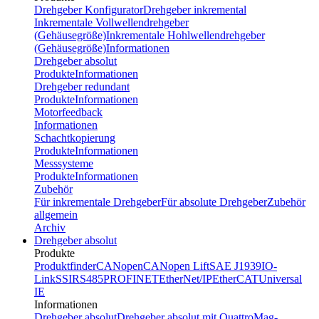
Drehgeber Konfigurator
Drehgeber inkremental
Inkrementale Vollwellendrehgeber
(Gehäusegröße)
Inkrementale Hohlwellendrehgeber
(Gehäusegröße)
Informationen
Drehgeber absolut
Produkte
Informationen
Drehgeber redundant
Produkte
Informationen
Motorfeedback
Informationen
Schachtkopierung
Produkte
Informationen
Messsysteme
Produkte
Informationen
Zubehör
Für inkrementale Drehgeber
Für absolute Drehgeber
Zubehör
allgemein
Archiv
Drehgeber absolut
Produkte
Produktfinder
CANopen
CANopen Lift
SAE J1939
IO-
Link
SSI
RS485
PROFINET
EtherNet/IP
EtherCAT
Universal
IE
Informationen
Drehgeber absolut
Drehgeber absolut mit QuattroMag-