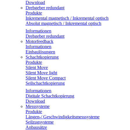
Download
Drehgeber redundant
Produkte
Inkremental magnetisch / Inkremental optisch
Absolut magnetisch / Inkremental optisch
Informationen
Drehgeber redundant
Motorfeedback
Informationen
Einbaulösungen
Schachtkopierung
Produkte
Silent Move
Silent Move light
Silent Move Compact
Seilschachtkopierung
Informationen
Digitale Schachtkopierung
Download
Messsysteme
Produkte
Längen-/ Geschwindigkeitsmesssysteme
Seilzugsysteme
Anbausätze