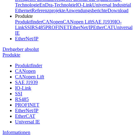
Technologie
EnDra-Technolgie
IO-Link
Universal Industrial
Ethernet
Referenzprojekte
Anwendungsberichte
Download
Produkte
Produktfinder
CANopen
CANopen Lift
SAE J1939
IO-
Link
SSI
RS485
PROFINET
EtherNet/IP
EtherCAT
Universal
IE
EtherNet/IP
Drehgeber absolut
Produkte
Produktfinder
CANopen
CANopen Lift
SAE J1939
IO-Link
SSI
RS485
PROFINET
EtherNet/IP
EtherCAT
Universal IE
Informationen