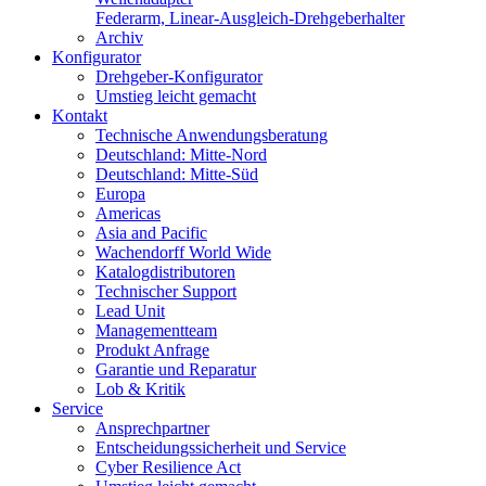
Federarm, Linear-Ausgleich-Drehgeberhalter
Archiv
Konfigurator
Drehgeber-Konfigurator
Umstieg leicht gemacht
Kontakt
Technische Anwendungsberatung
Deutschland: Mitte-Nord
Deutschland: Mitte-Süd
Europa
Americas
Asia and Pacific
Wachendorff World Wide
Katalogdistributoren
Technischer Support
Lead Unit
Managementteam
Produkt Anfrage
Garantie und Reparatur
Lob & Kritik
Service
Ansprechpartner
Entscheidungssicherheit und Service
Cyber Resilience Act