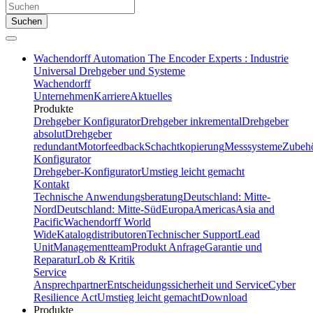
Suchen
Wachendorff Automation The Encoder Experts : Industrie
Universal Drehgeber und Systeme
Wachendorff
Unternehmen
Karriere
Aktuelles
Produkte
Drehgeber Konfigurator
Drehgeber inkremental
Drehgeber
absolut
Drehgeber
redundant
Motorfeedback
Schachtkopierung
Messsysteme
Zubeh
Konfigurator
Drehgeber-Konfigurator
Umstieg leicht gemacht
Kontakt
Technische Anwendungsberatung
Deutschland: Mitte-
Nord
Deutschland: Mitte-Süd
Europa
Americas
Asia and
Pacific
Wachendorff World
Wide
Katalogdistributoren
Technischer Support
Lead
Unit
Managementteam
Produkt Anfrage
Garantie und
Reparatur
Lob & Kritik
Service
Ansprechpartner
Entscheidungssicherheit und Service
Cyber
Resilience Act
Umstieg leicht gemacht
Download
Produkte