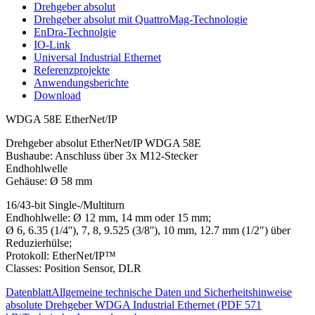
Drehgeber absolut
Drehgeber absolut mit QuattroMag-Technologie
EnDra-Technolgie
IO-Link
Universal Industrial Ethernet
Referenzprojekte
Anwendungsberichte
Download
WDGA 58E EtherNet/IP
Drehgeber absolut EtherNet/IP WDGA 58E
Bushaube: Anschluss über 3x M12-Stecker
Endhohlwelle
Gehäuse: Ø 58 mm
16/43-bit Single-/Multiturn
Endhohlwelle: Ø 12 mm, 14 mm oder 15 mm;
Ø 6, 6.35 (1/4''), 7, 8, 9.525 (3/8''), 10 mm, 12.7 mm (1/2") über
Reduzierhülse;
Protokoll: EtherNet/IP™
Classes: Position Sensor, DLR
Datenblatt
Allgemeine technische Daten und Sicherheitshinweise
absolute Drehgeber WDGA Industrial Ethernet (PDF 571