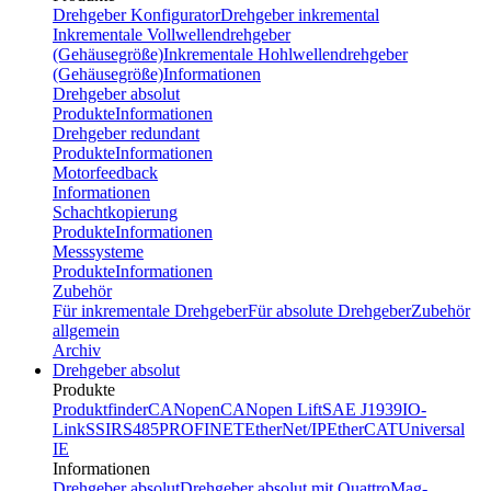
Drehgeber Konfigurator
Drehgeber inkremental
Inkrementale Vollwellendrehgeber
(Gehäusegröße)
Inkrementale Hohlwellendrehgeber
(Gehäusegröße)
Informationen
Drehgeber absolut
Produkte
Informationen
Drehgeber redundant
Produkte
Informationen
Motorfeedback
Informationen
Schachtkopierung
Produkte
Informationen
Messsysteme
Produkte
Informationen
Zubehör
Für inkrementale Drehgeber
Für absolute Drehgeber
Zubehör
allgemein
Archiv
Drehgeber absolut
Produkte
Produktfinder
CANopen
CANopen Lift
SAE J1939
IO-
Link
SSI
RS485
PROFINET
EtherNet/IP
EtherCAT
Universal
IE
Informationen
Drehgeber absolut
Drehgeber absolut mit QuattroMag-