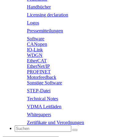
Handbücher
Licensing declaration
Logos
Pressemitteilungen
Software
CANopen
IO-Link
WDGN
EtherCAT
EtherNet/IP
PROFINET
Motorfeedback
Sonstige Software
STEP-Datei
Technical Notes
VDMA Leitfäden
Whitepapers
Zertifikate und Verordnungen