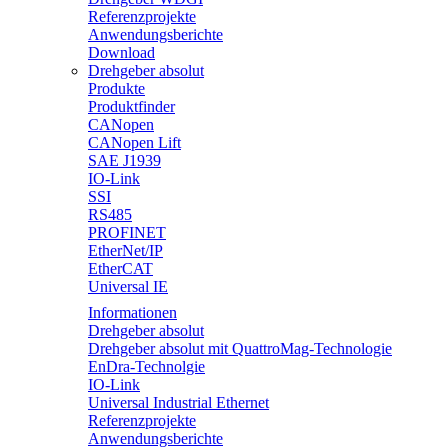
Referenzprojekte
Anwendungsberichte
Download
Drehgeber absolut
Produkte
Produktfinder
CANopen
CANopen Lift
SAE J1939
IO-Link
SSI
RS485
PROFINET
EtherNet/IP
EtherCAT
Universal IE
Informationen
Drehgeber absolut
Drehgeber absolut mit QuattroMag-Technologie
EnDra-Technolgie
IO-Link
Universal Industrial Ethernet
Referenzprojekte
Anwendungsberichte