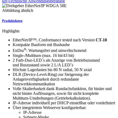
kB)
Technische Anwendungsberatung
Abbildung ähnlich
Produktdaten
Highlights
EtherNet/IP™, Conformance tested nach Version
CT-18
Kompakte Bauform mit Bushaube
®
EnDra
: Wartungsfrei und umweltschonend
Single-/Multiturn (max. 16 bit/43 bit)
2 Farb-Duo-LED´s als Anzeige von Betriebszustand
und Buszustand sowie 2 L/A LED´s
Höchste Lagerlasten bis 80 N radial, 50 N axial
DLR (Device-Level-Ring) zur Steigerung der
Anlagenverfügbarkeit durch redundante
Netzwerkkommunikation
Volle Skalierbarkeit dank Rundachsfunktion, für binäre und
nicht binäre Auflösungen, sowie für nicht komplette
Multiturn-Umdrehungen (Getriebekalkulation).
IP-Adresse individuell per DHCP einstellbar oder vordefiniert
Über integriertem Webserver konfigurierbar:
IP-Adresse
Subnetz-Maske