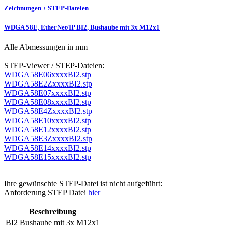
Zeichnungen + STEP-Dateien
WDGA 58E, EtherNet/IP BI2, Bushaube mit 3x M12x1
Alle Abmessungen in mm
STEP-Viewer / STEP-Dateien:
WDGA58E06xxxxBI2.stp
WDGA58E2ZxxxxBI2.stp
WDGA58E07xxxxBI2.stp
WDGA58E08xxxxBI2.stp
WDGA58E4ZxxxxBI2.stp
WDGA58E10xxxxBI2.stp
WDGA58E12xxxxBI2.stp
WDGA58E3ZxxxxBI2.stp
WDGA58E14xxxxBI2.stp
WDGA58E15xxxxBI2.stp
Ihre gewünschte STEP-Datei ist nicht aufgeführt:
Anforderung STEP Datei
hier
Beschreibung
BI2
Bushaube mit 3x M12x1