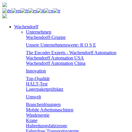
Wachendorff
Unternehmen
Wachendorff-Gruppe
Unsere Unternehmenswerte: R O S E
The Encoder Experts - Wachendorff Automation
Wachendorff Automation USA
Wachendorff Automation China
Innovation
Top-Qualität
HALT-Test
Lagerpaketprüfplatz
Umwelt
Branchenlösungen
Mobile Arbeitsmaschinen
Windenergie
Krane
Hubrettungsfahrzeuge
Fahrerlose Transportsysteme