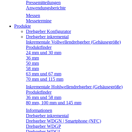
Pressemitteilungen
Anwendungsberichte
Messen
Messetermine
Produkte
Drehgeber Konfigurator
Drehgeber inkremental
Inkrementale Vollwellendrehgeber (Gehäusegröße)
Produktfinder
24 mm und 30 mm
36 mm
50 mm
58 mm
63 mm und 67 mm
70 mm und 115 mm
Inkrementale Hohlwellendrehgeber (Gehäusegröße)
Produktfinder
36 mm und 58 mm
80 mm, 100 mm und 145 mm
Informationen
Drehgeber inkremental
Drehgeber WDGN | Smartphone (NFC)
Drehgeber WDGP
Drehgeber WDGI