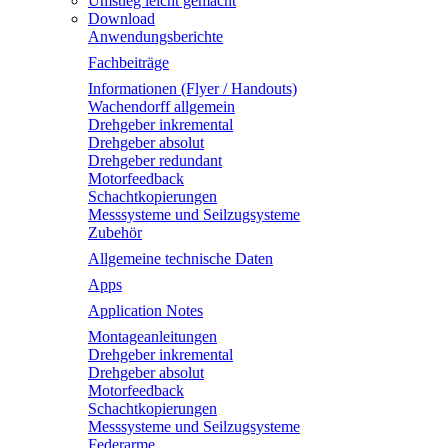
Umstieg leicht gemacht
Download
Anwendungsberichte
Fachbeiträge
Informationen (Flyer / Handouts)
Wachendorff allgemein
Drehgeber inkremental
Drehgeber absolut
Drehgeber redundant
Motorfeedback
Schachtkopierungen
Messsysteme und Seilzugsysteme
Zubehör
Allgemeine technische Daten
Apps
Application Notes
Montageanleitungen
Drehgeber inkremental
Drehgeber absolut
Motorfeedback
Schachtkopierungen
Messsysteme und Seilzugsysteme
Federarme