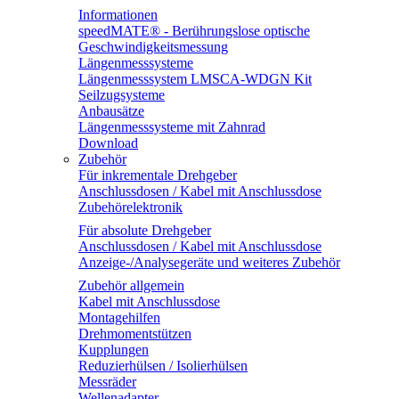
Informationen
speedMATE® - Berührungslose optische
Geschwindigkeitsmessung
Längenmesssysteme
Längenmesssystem LMSCA-WDGN Kit
Seilzugsysteme
Anbausätze
Längenmesssysteme mit Zahnrad
Download
Zubehör
Für inkrementale Drehgeber
Anschlussdosen / Kabel mit Anschlussdose
Zubehörelektronik
Für absolute Drehgeber
Anschlussdosen / Kabel mit Anschlussdose
Anzeige-/Analysegeräte und weiteres Zubehör
Zubehör allgemein
Kabel mit Anschlussdose
Montagehilfen
Drehmomentstützen
Kupplungen
Reduzierhülsen / Isolierhülsen
Messräder
Wellenadapter