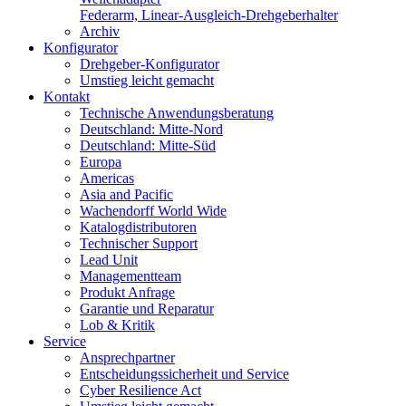
Federarm, Linear-Ausgleich-Drehgeberhalter
Archiv
Konfigurator
Drehgeber-Konfigurator
Umstieg leicht gemacht
Kontakt
Technische Anwendungsberatung
Deutschland: Mitte-Nord
Deutschland: Mitte-Süd
Europa
Americas
Asia and Pacific
Wachendorff World Wide
Katalogdistributoren
Technischer Support
Lead Unit
Managementteam
Produkt Anfrage
Garantie und Reparatur
Lob & Kritik
Service
Ansprechpartner
Entscheidungssicherheit und Service
Cyber Resilience Act