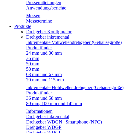
Pressemitteilungen
Anwendungsberichte
Messen
Messetermine
Produkte
Drehgeber Konfigurator
Drehgeber inkremental
Inkrementale Vollwellendrehgeber (Gehäusegröße)
Produktfinder
24 mm und 30 mm
36 mm
50 mm
58 mm
63 mm und 67 mm
70 mm und 115 mm
Inkrementale Hohlwellendrehgeber (Gehäusegröße)
Produktfinder
36 mm und 58 mm
80 mm, 100 mm und 145 mm
Informationen
Drehgeber inkremental
Drehgeber WDGN | Smartphone (NFC)
Drehgeber WDGP
Drehgeber WDGI