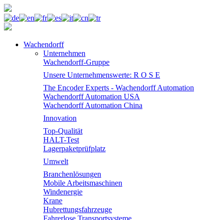
Wachendorff
Unternehmen
Wachendorff-Gruppe
Unsere Unternehmenswerte: R O S E
The Encoder Experts - Wachendorff Automation
Wachendorff Automation USA
Wachendorff Automation China
Innovation
Top-Qualität
HALT-Test
Lagerpaketprüfplatz
Umwelt
Branchenlösungen
Mobile Arbeitsmaschinen
Windenergie
Krane
Hubrettungsfahrzeuge
Fahrerlose Transportsysteme