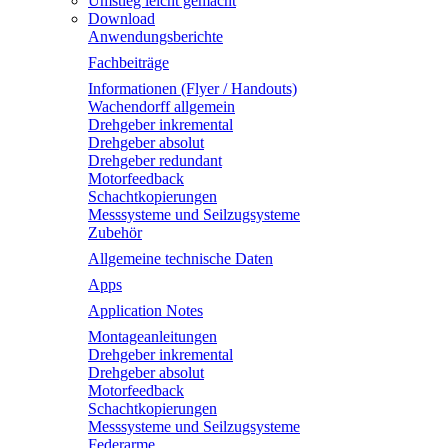
Umstieg leicht gemacht
Download
Anwendungsberichte
Fachbeiträge
Informationen (Flyer / Handouts)
Wachendorff allgemein
Drehgeber inkremental
Drehgeber absolut
Drehgeber redundant
Motorfeedback
Schachtkopierungen
Messsysteme und Seilzugsysteme
Zubehör
Allgemeine technische Daten
Apps
Application Notes
Montageanleitungen
Drehgeber inkremental
Drehgeber absolut
Motorfeedback
Schachtkopierungen
Messsysteme und Seilzugsysteme
Federarme