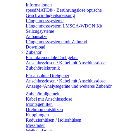
Informationen
speedMATE® - Berührungslose optische
Geschwindigkeitsmessung
Längenmesssysteme
Längenmesssystem LMSCA-WDGN Kit
Seilzugsysteme
Anbausätze
Längenmesssysteme mit Zahnrad
Download
Zubehör
Für inkrementale Drehgeber
Anschlussdosen / Kabel mit Anschlussdose
Zubehörelektronik
Für absolute Drehgeber
Anschlussdosen / Kabel mit Anschlussdose
Anzeige-/Analysegeräte und weiteres Zubehör
Zubehör allgemein
Kabel mit Anschlussdose
Montagehilfen
Drehmomentstützen
Kupplungen
Reduzierhülsen / Isolierhülsen
Messräder
Wellenadapter