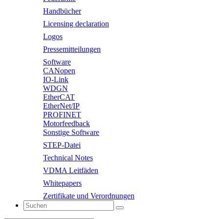
Handbücher
Licensing declaration
Logos
Pressemitteilungen
Software
CANopen
IO-Link
WDGN
EtherCAT
EtherNet/IP
PROFINET
Motorfeedback
Sonstige Software
STEP-Datei
Technical Notes
VDMA Leitfäden
Whitepapers
Zertifikate und Verordnungen