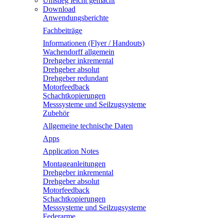
Umstieg leicht gemacht
Download
Anwendungsberichte
Fachbeiträge
Informationen (Flyer / Handouts)
Wachendorff allgemein
Drehgeber inkremental
Drehgeber absolut
Drehgeber redundant
Motorfeedback
Schachtkopierungen
Messsysteme und Seilzugsysteme
Zubehör
Allgemeine technische Daten
Apps
Application Notes
Montageanleitungen
Drehgeber inkremental
Drehgeber absolut
Motorfeedback
Schachtkopierungen
Messsysteme und Seilzugsysteme
Federarme