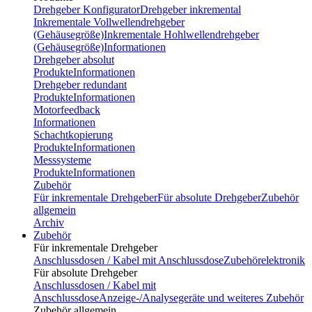
Drehgeber Konfigurator
Drehgeber inkremental
Inkrementale Vollwellendrehgeber
(Gehäusegröße)
Inkrementale Hohlwellendrehgeber
(Gehäusegröße)
Informationen
Drehgeber absolut
Produkte
Informationen
Drehgeber redundant
Produkte
Informationen
Motorfeedback
Informationen
Schachtkopierung
Produkte
Informationen
Messsysteme
Produkte
Informationen
Zubehör
Für inkrementale Drehgeber
Für absolute Drehgeber
Zubehör
allgemein
Archiv
Zubehör
Für inkrementale Drehgeber
Anschlussdosen / Kabel mit Anschlussdose
Zubehörelektronik
Für absolute Drehgeber
Anschlussdosen / Kabel mit
Anschlussdose
Anzeige-/Analysegeräte und weiteres Zubehör
Zubehör allgemein