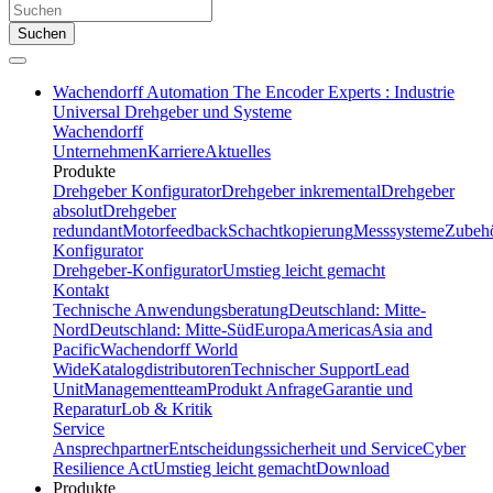
Suchen
Wachendorff Automation The Encoder Experts : Industrie
Universal Drehgeber und Systeme
Wachendorff
Unternehmen
Karriere
Aktuelles
Produkte
Drehgeber Konfigurator
Drehgeber inkremental
Drehgeber
absolut
Drehgeber
redundant
Motorfeedback
Schachtkopierung
Messsysteme
Zubeh
Konfigurator
Drehgeber-Konfigurator
Umstieg leicht gemacht
Kontakt
Technische Anwendungsberatung
Deutschland: Mitte-
Nord
Deutschland: Mitte-Süd
Europa
Americas
Asia and
Pacific
Wachendorff World
Wide
Katalogdistributoren
Technischer Support
Lead
Unit
Managementteam
Produkt Anfrage
Garantie und
Reparatur
Lob & Kritik
Service
Ansprechpartner
Entscheidungssicherheit und Service
Cyber
Resilience Act
Umstieg leicht gemacht
Download
Produkte