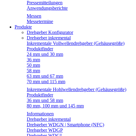
Pressemitteilungen
Anwendungsberichte
Messen
Messetermine
Produkte
Drehgeber Konfigurator
Drehgeber inkremental
Inkrementale Vollwellendrehgeber (Gehäusegröße)
Produktfinder
24 mm und 30 mm
36 mm
50 mm
58 mm
63 mm und 67 mm
70 mm und 115 mm
Inkrementale Hohlwellendrehgeber (Gehäusegröße)
Produktfinder
36 mm und 58 mm
80 mm, 100 mm und 145 mm
Informationen
Drehgeber inkremental
Drehgeber WDGN | Smartphone (NFC)
Drehgeber WDGP
Drehgeber WDGI