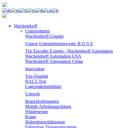
Wachendorff
Unternehmen
Wachendorff-Gruppe
Unsere Unternehmenswerte: R O S E
The Encoder Experts - Wachendorff Automation
Wachendorff Automation USA
Wachendorff Automation China
Innovation
Top-Qualität
HALT-Test
Lagerpaketprüfplatz
Umwelt
Branchenlösungen
Mobile Arbeitsmaschinen
Windenergie
Krane
Hubrettungsfahrzeuge
Fahrerlose Transportsysteme