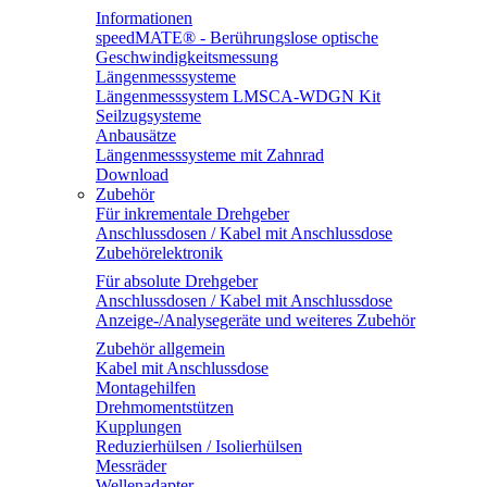
Informationen
speedMATE® - Berührungslose optische
Geschwindigkeitsmessung
Längenmesssysteme
Längenmesssystem LMSCA-WDGN Kit
Seilzugsysteme
Anbausätze
Längenmesssysteme mit Zahnrad
Download
Zubehör
Für inkrementale Drehgeber
Anschlussdosen / Kabel mit Anschlussdose
Zubehörelektronik
Für absolute Drehgeber
Anschlussdosen / Kabel mit Anschlussdose
Anzeige-/Analysegeräte und weiteres Zubehör
Zubehör allgemein
Kabel mit Anschlussdose
Montagehilfen
Drehmomentstützen
Kupplungen
Reduzierhülsen / Isolierhülsen
Messräder
Wellenadapter