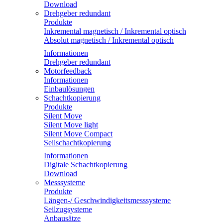
Download
Drehgeber redundant
Produkte
Inkremental magnetisch / Inkremental optisch
Absolut magnetisch / Inkremental optisch
Informationen
Drehgeber redundant
Motorfeedback
Informationen
Einbaulösungen
Schachtkopierung
Produkte
Silent Move
Silent Move light
Silent Move Compact
Seilschachtkopierung
Informationen
Digitale Schachtkopierung
Download
Messsysteme
Produkte
Längen-/ Geschwindigkeitsmesssysteme
Seilzugsysteme
Anbausätze