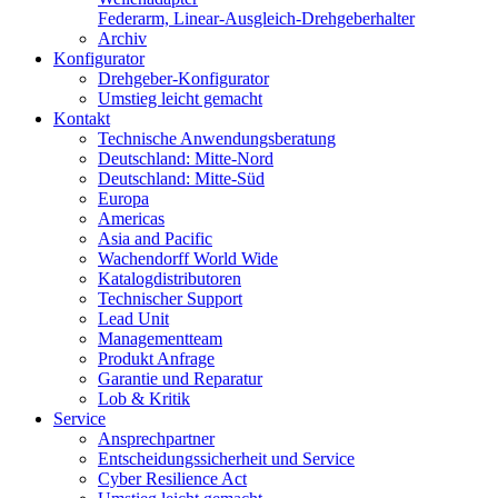
Federarm, Linear-Ausgleich-Drehgeberhalter
Archiv
Konfigurator
Drehgeber-Konfigurator
Umstieg leicht gemacht
Kontakt
Technische Anwendungsberatung
Deutschland: Mitte-Nord
Deutschland: Mitte-Süd
Europa
Americas
Asia and Pacific
Wachendorff World Wide
Katalogdistributoren
Technischer Support
Lead Unit
Managementteam
Produkt Anfrage
Garantie und Reparatur
Lob & Kritik
Service
Ansprechpartner
Entscheidungssicherheit und Service
Cyber Resilience Act