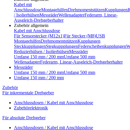
Kabel mit
Anschlussdose
Montagehilfen
Drehmomentstützen
Kupplungen
R
/ Isolierhülsen
Messräder
Wellenadapter
Federarm, Linear-
Ausgleich-Drehgeberhalter
Zubehör allgemein
Kabel mit Anschlussdose
Für Sensorstecker (M12x1)
Für Stecker (M8)
USB
Montagehilfen
Drehmomentstützen
Kupplungen
Steckkupplungen
Stegkuppplungen
Federscheibenkupplungen
W
Reduzierhülsen / Isolierhülsen
Messräder
Umfang 150 mm / 200 mm
Umfang 500 mm
Wellenadapter
Federarm, Linear-Ausgleich-Drehgeberhalter
Messräder
Umfang 150 mm / 200 mm
Umfang 500 mm
Umfang 150 mm / 200 mm
Zubehör
Für inkrementale Drehgeber
Anschlussdosen / Kabel mit Anschlussdose
Zubehörelektronik
Für absolute Drehgeber
Anschlussdosen / Kabel mit Anschlussdose