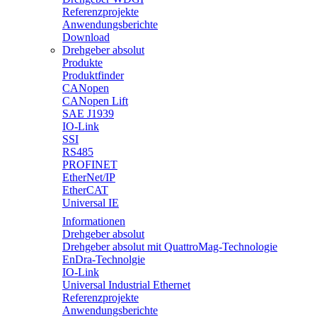
Referenzprojekte
Anwendungsberichte
Download
Drehgeber absolut
Produkte
Produktfinder
CANopen
CANopen Lift
SAE J1939
IO-Link
SSI
RS485
PROFINET
EtherNet/IP
EtherCAT
Universal IE
Informationen
Drehgeber absolut
Drehgeber absolut mit QuattroMag-Technologie
EnDra-Technolgie
IO-Link
Universal Industrial Ethernet
Referenzprojekte
Anwendungsberichte