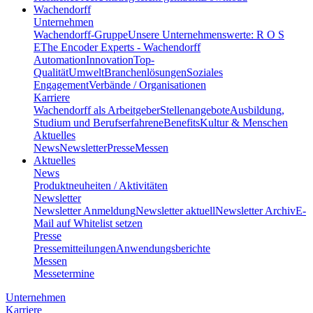
Wachendorff
Unternehmen
Wachendorff-Gruppe
Unsere Unternehmenswerte: R O S
E
The Encoder Experts - Wachendorff
Automation
Innovation
Top-
Qualität
Umwelt
Branchenlösungen
Soziales
Engagement
Verbände / Organisationen
Karriere
Wachendorff als Arbeitgeber
Stellenangebote
Ausbildung,
Studium und Berufserfahrene
Benefits
Kultur & Menschen
Aktuelles
News
Newsletter
Presse
Messen
Aktuelles
News
Produktneuheiten / Aktivitäten
Newsletter
Newsletter Anmeldung
Newsletter aktuell
Newsletter Archiv
E-
Mail auf Whitelist setzen
Presse
Pressemitteilungen
Anwendungsberichte
Messen
Messetermine
Unternehmen
Karriere