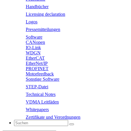
Handbücher
Licensing declaration
Logos
Pressemitteilungen
Software
CANopen
IO-Link
WDGN
EtherCAT
EtherNet/IP
PROFINET
Motorfeedback
Sonstige Software
STEP-Datei
Technical Notes
VDMA Leitfäden
Whitepapers
Zertifikate und Verordnungen