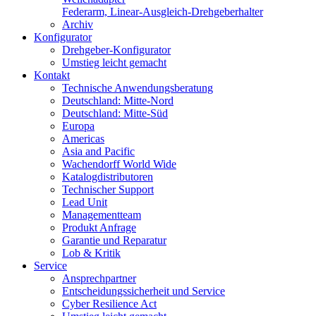
Federarm, Linear-Ausgleich-Drehgeberhalter
Archiv
Konfigurator
Drehgeber-Konfigurator
Umstieg leicht gemacht
Kontakt
Technische Anwendungsberatung
Deutschland: Mitte-Nord
Deutschland: Mitte-Süd
Europa
Americas
Asia and Pacific
Wachendorff World Wide
Katalogdistributoren
Technischer Support
Lead Unit
Managementteam
Produkt Anfrage
Garantie und Reparatur
Lob & Kritik
Service
Ansprechpartner
Entscheidungssicherheit und Service
Cyber Resilience Act