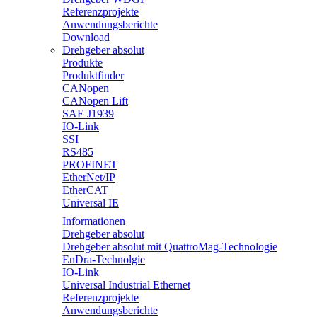
Referenzprojekte
Anwendungsberichte
Download
Drehgeber absolut
Produkte
Produktfinder
CANopen
CANopen Lift
SAE J1939
IO-Link
SSI
RS485
PROFINET
EtherNet/IP
EtherCAT
Universal IE
Informationen
Drehgeber absolut
Drehgeber absolut mit QuattroMag-Technologie
EnDra-Technolgie
IO-Link
Universal Industrial Ethernet
Referenzprojekte
Anwendungsberichte