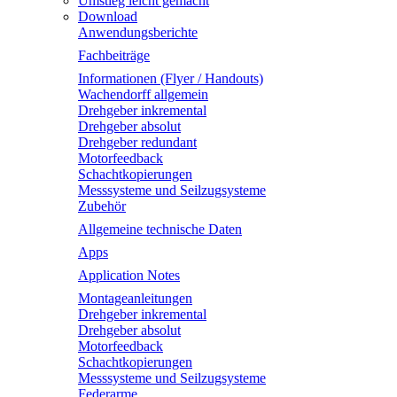
Umstieg leicht gemacht
Download
Anwendungsberichte
Fachbeiträge
Informationen (Flyer / Handouts)
Wachendorff allgemein
Drehgeber inkremental
Drehgeber absolut
Drehgeber redundant
Motorfeedback
Schachtkopierungen
Messsysteme und Seilzugsysteme
Zubehör
Allgemeine technische Daten
Apps
Application Notes
Montageanleitungen
Drehgeber inkremental
Drehgeber absolut
Motorfeedback
Schachtkopierungen
Messsysteme und Seilzugsysteme
Federarme