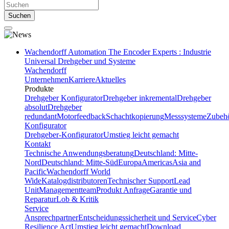
Suchen
Wachendorff Automation The Encoder Experts : Industrie
Universal Drehgeber und Systeme
Wachendorff
Unternehmen
Karriere
Aktuelles
Produkte
Drehgeber Konfigurator
Drehgeber inkremental
Drehgeber
absolut
Drehgeber
redundant
Motorfeedback
Schachtkopierung
Messsysteme
Zubeh
Konfigurator
Drehgeber-Konfigurator
Umstieg leicht gemacht
Kontakt
Technische Anwendungsberatung
Deutschland: Mitte-
Nord
Deutschland: Mitte-Süd
Europa
Americas
Asia and
Pacific
Wachendorff World
Wide
Katalogdistributoren
Technischer Support
Lead
Unit
Managementteam
Produkt Anfrage
Garantie und
Reparatur
Lob & Kritik
Service
Ansprechpartner
Entscheidungssicherheit und Service
Cyber
Resilience Act
Umstieg leicht gemacht
Download