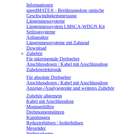
Informationen
speedMATE® - Berührungslose optische
Geschwindigkeitsmessung
Längenmesssysteme
Längenmesssystem LMSCA-WDGN Kit
Seilzugsysteme
Anbausätze
Längenmesssysteme mit Zahnrad
Download
Zubehör
Für inkrementale Drehgeber
Anschlussdosen / Kabel mit Anschlussdose
Zubehörelektronik
Für absolute Drehgeber
Anschlussdosen / Kabel mit Anschlussdose
Anzeige-/Analysegeräte und weiteres Zubehör
Zubehör allgemein
Kabel mit Anschlussdose
Montagehilfen
Drehmomentstützen
Kupplungen
Reduzierhülsen / Isolierhülsen
Messräder
Wellenadapter