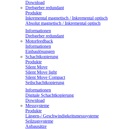
Download
Drehgeber redundant
Produkte
Inkremental magnetisch / Inkremental optisch
Absolut magnetisch / Inkremental optisch
Informationen
Drehgeber redundant
Motorfeedback
Informationen
Einbaulösungen
Schachtkopierung
Produkte
Silent Move
Silent Move light
Silent Move Compact
Seilschachtkopierung
Informationen
Digitale Schachtkopierung
Download
Messsysteme
Produkte
Längen-/ Geschwindigkeitsmesssysteme
Seilzugsysteme
Anbausätze