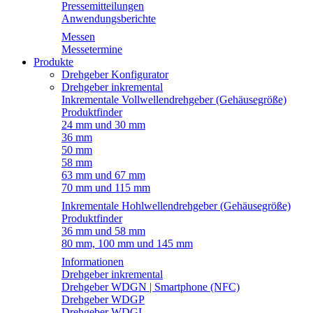
Pressemitteilungen
Anwendungsberichte
Messen
Messetermine
Produkte
Drehgeber Konfigurator
Drehgeber inkremental
Inkrementale Vollwellendrehgeber (Gehäusegröße)
Produktfinder
24 mm und 30 mm
36 mm
50 mm
58 mm
63 mm und 67 mm
70 mm und 115 mm
Inkrementale Hohlwellendrehgeber (Gehäusegröße)
Produktfinder
36 mm und 58 mm
80 mm, 100 mm und 145 mm
Informationen
Drehgeber inkremental
Drehgeber WDGN | Smartphone (NFC)
Drehgeber WDGP
Drehgeber WDGI