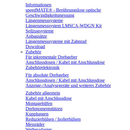
Informationen
speedMATE® - Berührungslose optische
Geschwindigkeitsmessung
Längenmesssysteme
Längenmesssystem LMSCA-WDGN Kit
Seilzugsysteme
Anbausätze
Längenmesssysteme mit Zahnrad
Download
Zubehör
Für inkrementale Drehgeber
Anschlussdosen / Kabel mit Anschlussdose
Zubehörelektronik
Für absolute Drehgeber
Anschlussdosen / Kabel mit Anschlussdose
Anzeige-/Analysegeräte und weiteres Zubehör
Zubehör allgemein
Kabel mit Anschlussdose
Montagehilfen
Drehmomentstützen
Kupplungen
Reduzierhülsen / Isolierhülsen
Messräder
Wellenadapter