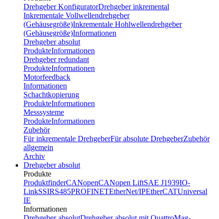
Drehgeber Konfigurator
Drehgeber inkremental
Inkrementale Vollwellendrehgeber
(Gehäusegröße)
Inkrementale Hohlwellendrehgeber
(Gehäusegröße)
Informationen
Drehgeber absolut
Produkte
Informationen
Drehgeber redundant
Produkte
Informationen
Motorfeedback
Informationen
Schachtkopierung
Produkte
Informationen
Messsysteme
Produkte
Informationen
Zubehör
Für inkrementale Drehgeber
Für absolute Drehgeber
Zubehör
allgemein
Archiv
Drehgeber absolut
Produkte
Produktfinder
CANopen
CANopen Lift
SAE J1939
IO-
Link
SSI
RS485
PROFINET
EtherNet/IP
EtherCAT
Universal
IE
Informationen
Drehgeber absolut
Drehgeber absolut mit QuattroMag-