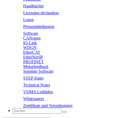
Handbücher
Licensing declaration
Logos
Pressemitteilungen
Software
CANopen
IO-Link
WDGN
EtherCAT
EtherNet/IP
PROFINET
Motorfeedback
Sonstige Software
STEP-Datei
Technical Notes
VDMA Leitfäden
Whitepapers
Zertifikate und Verordnungen