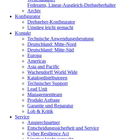
Federarm, Linear-Ausgleich-Drehgeberhalter
Archiv
Konfigurator
Drehgeber-Konfigurator
Umstieg leicht gemacht
Kontakt
Technische Anwendungsberatung
Deutschland: Mitte-Nord
Deutschland: Mitte-Süd
Europa
Americas
Asia and Pacific
Wachendorff World Wide
Katalogdistributoren
Technischer Support
Lead Unit
Managementteam
Produkt Anfrage
Garantie und Reparatur
Lob & Kritik
Service
Ansprechpartner
Entscheidungssicherheit und Service
Cyber Resilience Act