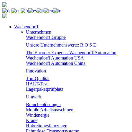
Wachendorff
Unternehmen
Wachendorff-Gruppe
Unsere Unternehmenswerte: R O S E
The Encoder Experts - Wachendorff Automation
Wachendorff Automation USA
Wachendorff Automation China
Innovation
Top-Qualität
HALT-Test
Lagerpaketprüfplatz
Umwelt
Branchenlösungen
Mobile Arbeitsmaschinen
Windenergie
Krane
Hubrettungsfahrzeuge
Fahrerlose Transportsysteme