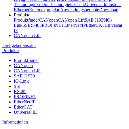
Technologie
EnDra-Technolgie
IO-Link
Universal Industrial
Ethernet
Referenzprojekte
Anwendungsberichte
Download
Produkte
Produktfinder
CANopen
CANopen Lift
SAE J1939
IO-
Link
SSI
RS485
PROFINET
EtherNet/IP
EtherCAT
Universal
IE
CANopen Lift
Drehgeber absolut
Produkte
Produktfinder
CANopen
CANopen Lift
SAE J1939
IO-Link
SSI
RS485
PROFINET
EtherNet/IP
EtherCAT
Universal IE
Informationen