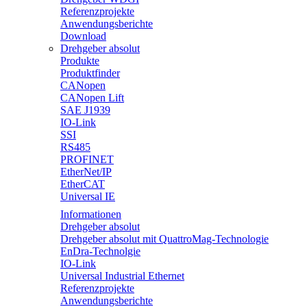
Referenzprojekte
Anwendungsberichte
Download
Drehgeber absolut
Produkte
Produktfinder
CANopen
CANopen Lift
SAE J1939
IO-Link
SSI
RS485
PROFINET
EtherNet/IP
EtherCAT
Universal IE
Informationen
Drehgeber absolut
Drehgeber absolut mit QuattroMag-Technologie
EnDra-Technolgie
IO-Link
Universal Industrial Ethernet
Referenzprojekte
Anwendungsberichte