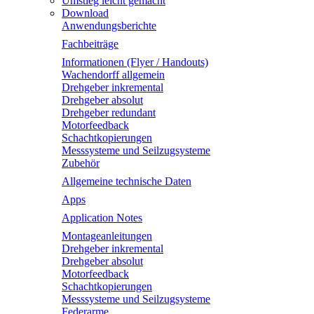
Umstieg leicht gemacht
Download
Anwendungsberichte
Fachbeiträge
Informationen (Flyer / Handouts)
Wachendorff allgemein
Drehgeber inkremental
Drehgeber absolut
Drehgeber redundant
Motorfeedback
Schachtkopierungen
Messsysteme und Seilzugsysteme
Zubehör
Allgemeine technische Daten
Apps
Application Notes
Montageanleitungen
Drehgeber inkremental
Drehgeber absolut
Motorfeedback
Schachtkopierungen
Messsysteme und Seilzugsysteme
Federarme