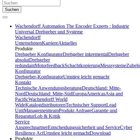
Suchen
Wachendorff Automation The Encoder Experts : Industrie
Universal Drehgeber und Systeme
Wachendorff
Unternehmen
Karriere
Aktuelles
Produkte
Drehgeber Konfigurator
Drehgeber inkremental
Drehgeber
absolut
Drehgeber
redundant
Motorfeedback
Schachtkopierung
Messsysteme
Zubeh
Konfigurator
Drehgeber-Konfigurator
Umstieg leicht gemacht
Kontakt
Technische Anwendungsberatung
Deutschland: Mitte-
Nord
Deutschland: Mitte-Süd
Europa
Americas
Asia and
Pacific
Wachendorff World
Wide
Katalogdistributoren
Technischer Support
Lead
Unit
Managementteam
Produkt Anfrage
Garantie und
Reparatur
Lob & Kritik
Service
Ansprechpartner
Entscheidungssicherheit und Service
Cyber
Resilience Act
Umstieg leicht gemacht
Download
Produkte