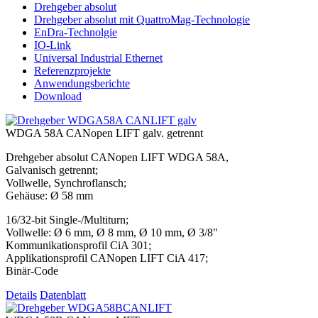
Drehgeber absolut
Drehgeber absolut mit QuattroMag-Technologie
EnDra-Technolgie
IO-Link
Universal Industrial Ethernet
Referenzprojekte
Anwendungsberichte
Download
WDGA 58A CANopen LIFT galv. getrennt
Drehgeber absolut CANopen LIFT WDGA 58A,
Galvanisch getrennt;
Vollwelle, Synchroflansch;
Gehäuse: Ø 58 mm
16/32-bit Single-/Multiturn;
Vollwelle: Ø 6 mm, Ø 8 mm, Ø 10 mm, Ø 3/8"
Kommunikationsprofil CiA 301;
Applikationsprofil CANopen LIFT CiA 417;
Binär-Code
Details
Datenblatt