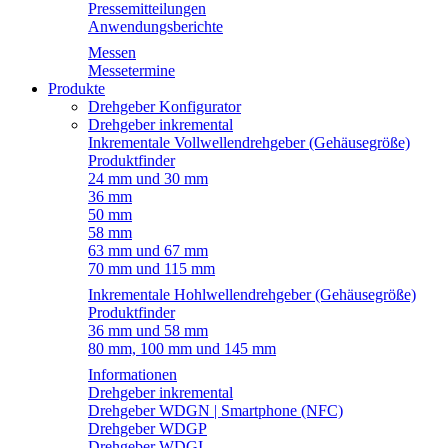
Pressemitteilungen
Anwendungsberichte
Messen
Messetermine
Produkte
Drehgeber Konfigurator
Drehgeber inkremental
Inkrementale Vollwellendrehgeber (Gehäusegröße)
Produktfinder
24 mm und 30 mm
36 mm
50 mm
58 mm
63 mm und 67 mm
70 mm und 115 mm
Inkrementale Hohlwellendrehgeber (Gehäusegröße)
Produktfinder
36 mm und 58 mm
80 mm, 100 mm und 145 mm
Informationen
Drehgeber inkremental
Drehgeber WDGN | Smartphone (NFC)
Drehgeber WDGP
Drehgeber WDGI