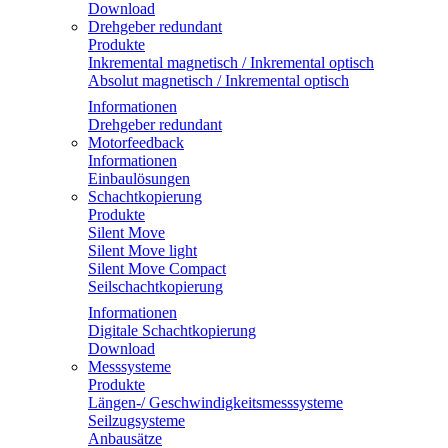
Download
Drehgeber redundant
Produkte
Inkremental magnetisch / Inkremental optisch
Absolut magnetisch / Inkremental optisch
Informationen
Drehgeber redundant
Motorfeedback
Informationen
Einbaulösungen
Schachtkopierung
Produkte
Silent Move
Silent Move light
Silent Move Compact
Seilschachtkopierung
Informationen
Digitale Schachtkopierung
Download
Messsysteme
Produkte
Längen-/ Geschwindigkeitsmesssysteme
Seilzugsysteme
Anbausätze