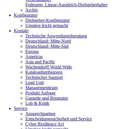
Federarm, Linear-Ausgleich-Drehgeberhalter
Archiv
Konfigurator
Drehgeber-Konfigurator
Umstieg leicht gemacht
Kontakt
Technische Anwendungsberatung
Deutschland: Mitte-Nord
Deutschland: Mitte-Süd
Europa
Americas
Asia and Pacific
Wachendorff World Wide
Katalogdistributoren
Technischer Support
Lead Unit
Managementteam
Produkt Anfrage
Garantie und Reparatur
Lob & Kritik
Service
Ansprechpartner
Entscheidungssicherheit und Service
Cyber Resilience Act