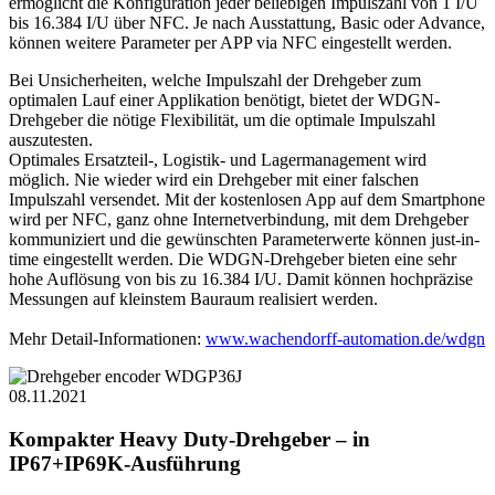
ermöglicht die Konfiguration jeder beliebigen Impulszahl von 1 I/U
bis 16.384 I/U über NFC. Je nach Ausstattung, Basic oder Advance,
können weitere Parameter per APP via NFC eingestellt werden.
Bei Unsicherheiten, welche Impulszahl der Drehgeber zum
optimalen Lauf einer Applikation benötigt, bietet der WDGN-
Drehgeber die nötige Flexibilität, um die optimale Impulszahl
auszutesten.
Optimales Ersatzteil-, Logistik- und Lagermanagement wird
möglich. Nie wieder wird ein Drehgeber mit einer falschen
Impulszahl versendet. Mit der kostenlosen App auf dem Smartphone
wird per NFC, ganz ohne Internetverbindung, mit dem Drehgeber
kommuniziert und die gewünschten Parameterwerte können just-in-
time eingestellt werden. Die WDGN-Drehgeber bieten eine sehr
hohe Auflösung von bis zu 16.384 I/U. Damit können hochpräzise
Messungen auf kleinstem Bauraum realisiert werden.
Mehr Detail-Informationen:
www.wachendorff-automation.de/wdgn
08.11.2021
Kompakter Heavy Duty-Drehgeber – in
IP67+IP69K-Ausführung