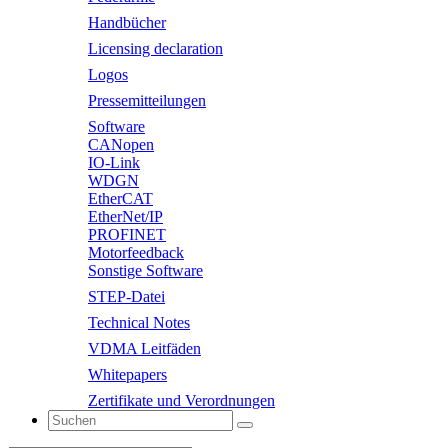
Handbücher
Licensing declaration
Logos
Pressemitteilungen
Software
CANopen
IO-Link
WDGN
EtherCAT
EtherNet/IP
PROFINET
Motorfeedback
Sonstige Software
STEP-Datei
Technical Notes
VDMA Leitfäden
Whitepapers
Zertifikate und Verordnungen