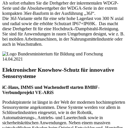
Ab sofort erhalten Sie die Drehgeber der inkrementalen WDGP-
Serie und die Absolutwertgeber der WDGA-Serie in der extrem
kompakten 36er-Bauform in der Ausführung „36J“.
Die 36J-Variante steht für eine sehr hohe Lagerlast von 300 N axial
und radial sowie die erhöhte Schutzart IP67+IP69K. Das macht
diese Drehgeber fit für eine Hochdruck-/Dampfstrahl-Reinigung.
Sie sind für Anwendungen in rauen Umgebungen designt, wie z. B.
bei mobilen Arbeitsmaschinen, in der Nahrungsmittelindustrie oder
auch in Waschstraßen.
14.04.2021
Elektronischer Knowhow-Schutz für innovative
Sensorsysteme
iC-Haus, IMMS und Wachendorff starten BMBF-
Verbundprojekt VE-ARiS
Produktpiraterie ist längst in der Welt der modernen hochintegrierten
Sensorsysteme angekommen. Diese Systeme werden vor allem in
Schlüsselindustrien eingesetzt, wie in der Robotik,
Automatisierungs-, Antriebs- und Lasertechnik sowie in
sicherheitskritischen Anwendungen. Neben einem massiven
wirtschaftlichen Schaden beim Original-Entwickler und -Hersteller