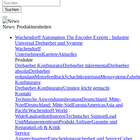
Suchen
News:
Produktneuheiten
Wachendorff Automation The Encoder Experts : Industrie
Universal Drehgeber und Systeme
Wachendorff
Unternehmen
Karriere
Aktuelles
Produkte
Drehgeber Konfigurator
Drehgeber inkremental
Drehgeber
absolut
Drehgeber
redundant
Motorfeedback
Schachtkopierung
Messsysteme
Zubeh
Konfigurator
Drehgeber-Konfigurator
Umstieg leicht gemacht
Kontakt
Technische Anwendungsberatung
Deutschland: Mitte-
Nord
Deutschland: Mitte-Süd
Europa
Americas
Asia and
Pacific
Wachendorff World
Wide
Katalogdistributoren
Technischer Support
Lead
Unit
Managementteam
Produkt Anfrage
Garantie und
Reparatur
Lob & Kritik
Service
Ansprechpartner
Entscheidungssicherheit und Service
Cyber