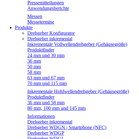
Pressemitteilungen
Anwendungsberichte
Messen
Messetermine
Produkte
Drehgeber Konfigurator
Drehgeber inkremental
Inkrementale Vollwellendrehgeber (Gehäusegröße)
Produktfinder
24 mm und 30 mm
36 mm
50 mm
58 mm
63 mm und 67 mm
70 mm und 115 mm
Inkrementale Hohlwellendrehgeber (Gehäusegröße)
Produktfinder
36 mm und 58 mm
80 mm, 100 mm und 145 mm
Informationen
Drehgeber inkremental
Drehgeber WDGN | Smartphone (NFC)
Drehgeber WDGP
Drehgeber WDGI