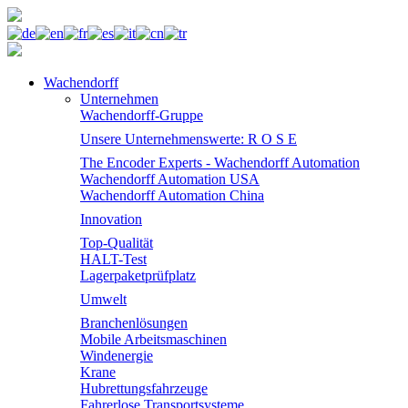
Wachendorff
Unternehmen
Wachendorff-Gruppe
Unsere Unternehmenswerte: R O S E
The Encoder Experts - Wachendorff Automation
Wachendorff Automation USA
Wachendorff Automation China
Innovation
Top-Qualität
HALT-Test
Lagerpaketprüfplatz
Umwelt
Branchenlösungen
Mobile Arbeitsmaschinen
Windenergie
Krane
Hubrettungsfahrzeuge
Fahrerlose Transportsysteme