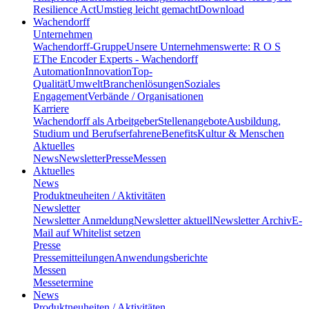
Resilience Act
Umstieg leicht gemacht
Download
Wachendorff
Unternehmen
Wachendorff-Gruppe
Unsere Unternehmenswerte: R O S
E
The Encoder Experts - Wachendorff
Automation
Innovation
Top-
Qualität
Umwelt
Branchenlösungen
Soziales
Engagement
Verbände / Organisationen
Karriere
Wachendorff als Arbeitgeber
Stellenangebote
Ausbildung,
Studium und Berufserfahrene
Benefits
Kultur & Menschen
Aktuelles
News
Newsletter
Presse
Messen
Aktuelles
News
Produktneuheiten / Aktivitäten
Newsletter
Newsletter Anmeldung
Newsletter aktuell
Newsletter Archiv
E-
Mail auf Whitelist setzen
Presse
Pressemitteilungen
Anwendungsberichte
Messen
Messetermine
News
Produktneuheiten / Aktivitäten