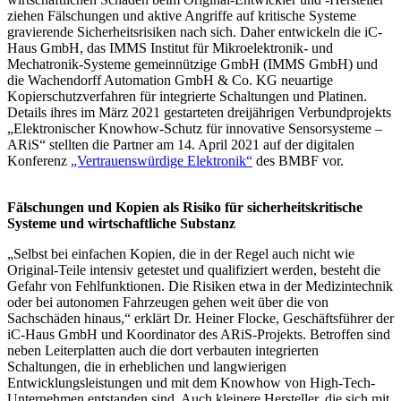
ziehen Fälschungen und aktive Angriffe auf kritische Systeme
gravierende Sicherheitsrisiken nach sich. Daher entwickeln die iC-
Haus GmbH, das IMMS Institut für Mikroelektronik- und
Mechatronik-Systeme gemeinnützige GmbH (IMMS GmbH) und
die Wachendorff Automation GmbH & Co. KG neuartige
Kopierschutzverfahren für integrierte Schaltungen und Platinen.
Details ihres im März 2021 gestarteten dreijährigen Verbundprojekts
„Elektronischer Knowhow-Schutz für innovative Sensorsysteme –
ARiS“ stellten die Partner am 14. April 2021 auf der digitalen
Konferenz
„Vertrauenswürdige Elektronik“
des BMBF vor.
Fälschungen und Kopien als Risiko für sicherheitskritische
Systeme und wirtschaftliche Substanz
„Selbst bei einfachen Kopien, die in der Regel auch nicht wie
Original-Teile intensiv getestet und qualifiziert werden, besteht die
Gefahr von Fehlfunktionen. Die Risiken etwa in der Medizintechnik
oder bei autonomen Fahrzeugen gehen weit über die von
Sachschäden hinaus,“ erklärt Dr. Heiner Flocke, Geschäftsführer der
iC-Haus GmbH und Koordinator des ARiS-Projekts. Betroffen sind
neben Leiterplatten auch die dort verbauten integrierten
Schaltungen, die in erheblichen und langwierigen
Entwicklungsleistungen und mit dem Knowhow von High-Tech-
Unternehmen entstanden sind. Auch kleinere Hersteller, die sich mit