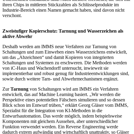
ihren Chips in mittleren Stückzahlen als Schlüsselprodukte im
Industrie-Bereich einen Namen gemacht haben, sind davon nicht
verschont.
Zweistufiger Kopierschutz: Tarnung und Wasserzeichen als
aktive Abwehr
Deshalb werden am IMMS neue Verfahren zur Tarnung von
Schaltungen und zum Einweben eines Wasserzeichens entwickelt,
um das „Abzeichnen“ und damit Kopieren von integrierten
Schaltungen und Systemen zu erschweren. Die Methoden werden
von iC-Haus und Wachendorff untersucht, inwieweit sie
implementierbar und robust genug für Industrieentwicklungen sind,
sowie durch weitere Tarn- und Abwehrmechanismen ergänzt.
Zur
Tarnung
von Schaltungen wird am IMMS ein Verfahren
entwickelt, das auf Machine Learning basiert. „Wir werden die
Perspektive eines potentiellen Fälschers simulieren und so dessen
Blick schon im Entwurf trüben,“ erklärt Georg Gläser vom IMMS,
Spezialist für die Integration von KI-Methoden in die
Entwurfsautomation. Das werde möglich, indem beispielsweise
Komponenten mit gleichem Aussehen, aber unterschiedlicher
Funktion verwendet werden. Ein Reverse Engineering werde
dadurch extrem aufwändig und wirtschaftlich unattraktiv, so Gläser