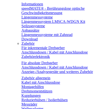
Informationen
speedMATE® - Berührungslose optische
Geschwindigkeitsmessung
Längenmesssysteme
Längenmesssystem LMSCA-WDGN Kit
Seilzugsysteme
Anbausätze
Längenmesssysteme mit Zahnrad
Download
Zubehör
Für inkrementale Drehgeber
Anschlussdosen / Kabel mit Anschlussdose
Zubehörelektronik
Für absolute Drehgeber
Anschlussdosen / Kabel mit Anschlussdose
Anzeige-/Analysegeräte und weiteres Zubehör
Zubehör allgemein
Kabel mit Anschlussdose
Montagehilfen
Drehmomentstützen
Kupplungen
Reduzierhülsen / Isolierhülsen
Messräder
Wellenadapter