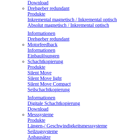
Download
Drehgeber redundant
Produkte
Inkremental magnetisch / Inkremental optisch
Absolut magnetisch / Inkremental optisch
Informationen
Drehgeber redundant
Motorfeedback
Informationen
Einbaulösungen
Schachtkopierung
Produkte
Silent Move
Silent Move light
Silent Move Compact
Seilschachtkopierung
Informationen
Digitale Schachtkopierung
Download
Messsysteme
Produkte
Längen-/ Geschwindigkeitsmesssysteme
Seilzugsysteme
Anbausätze