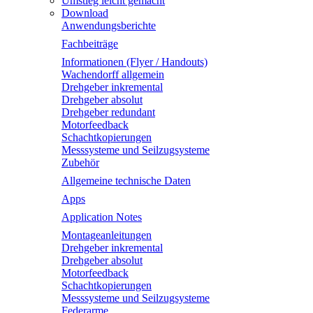
Umstieg leicht gemacht
Download
Anwendungsberichte
Fachbeiträge
Informationen (Flyer / Handouts)
Wachendorff allgemein
Drehgeber inkremental
Drehgeber absolut
Drehgeber redundant
Motorfeedback
Schachtkopierungen
Messsysteme und Seilzugsysteme
Zubehör
Allgemeine technische Daten
Apps
Application Notes
Montageanleitungen
Drehgeber inkremental
Drehgeber absolut
Motorfeedback
Schachtkopierungen
Messsysteme und Seilzugsysteme
Federarme