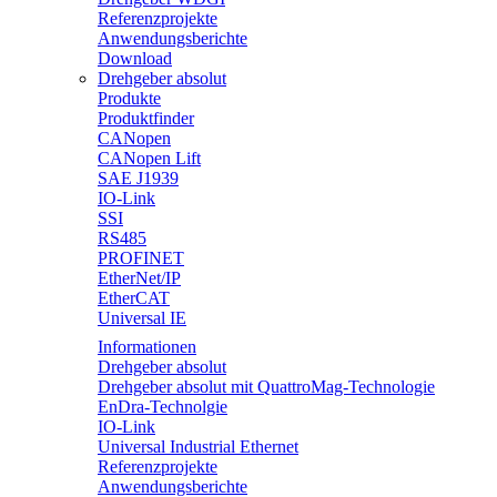
Referenzprojekte
Anwendungsberichte
Download
Drehgeber absolut
Produkte
Produktfinder
CANopen
CANopen Lift
SAE J1939
IO-Link
SSI
RS485
PROFINET
EtherNet/IP
EtherCAT
Universal IE
Informationen
Drehgeber absolut
Drehgeber absolut mit QuattroMag-Technologie
EnDra-Technolgie
IO-Link
Universal Industrial Ethernet
Referenzprojekte
Anwendungsberichte