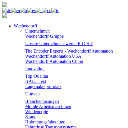
Wachendorff
Unternehmen
Wachendorff-Gruppe
Unsere Unternehmenswerte: R O S E
The Encoder Experts - Wachendorff Automation
Wachendorff Automation USA
Wachendorff Automation China
Innovation
Top-Qualität
HALT-Test
Lagerpaketprüfplatz
Umwelt
Branchenlösungen
Mobile Arbeitsmaschinen
Windenergie
Krane
Hubrettungsfahrzeuge
Fahrerlose Transportsysteme