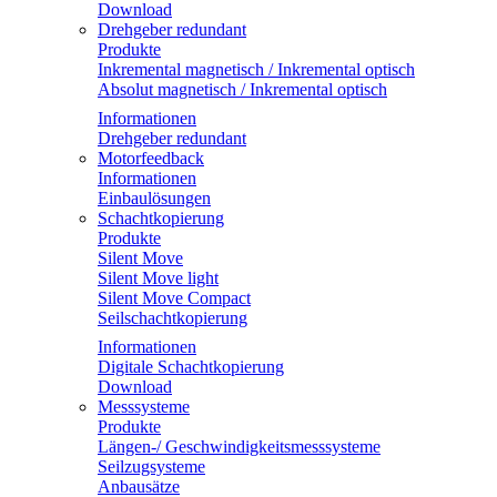
Download
Drehgeber redundant
Produkte
Inkremental magnetisch / Inkremental optisch
Absolut magnetisch / Inkremental optisch
Informationen
Drehgeber redundant
Motorfeedback
Informationen
Einbaulösungen
Schachtkopierung
Produkte
Silent Move
Silent Move light
Silent Move Compact
Seilschachtkopierung
Informationen
Digitale Schachtkopierung
Download
Messsysteme
Produkte
Längen-/ Geschwindigkeitsmesssysteme
Seilzugsysteme
Anbausätze