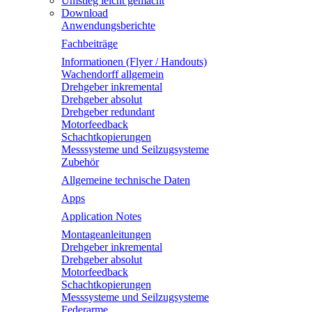
Umstieg leicht gemacht
Download
Anwendungsberichte
Fachbeiträge
Informationen (Flyer / Handouts)
Wachendorff allgemein
Drehgeber inkremental
Drehgeber absolut
Drehgeber redundant
Motorfeedback
Schachtkopierungen
Messsysteme und Seilzugsysteme
Zubehör
Allgemeine technische Daten
Apps
Application Notes
Montageanleitungen
Drehgeber inkremental
Drehgeber absolut
Motorfeedback
Schachtkopierungen
Messsysteme und Seilzugsysteme
Federarme