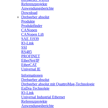
Referenzprojekte
Anwendungsberichte
Download
Drehgeber absolut
Produkte
Produktfinder
CANopen
CANopen Lift
SAE J1939
IO-Link
SSI
RS485
PROFINET
EtherNet/IP
EtherCAT
Universal IE
Informationen
Drehgeber absolut
Drehgeber absolut mit QuattroMag-Technologie
EnDra-Technolgie
IO-Link
Universal Industrial Ethernet
Referenzprojekte
Anwendungsberichte