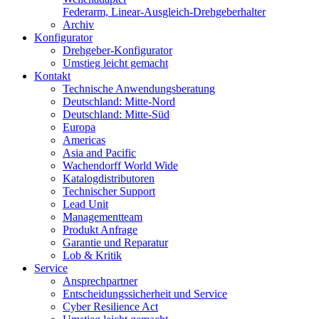
Federarm, Linear-Ausgleich-Drehgeberhalter
Archiv
Konfigurator
Drehgeber-Konfigurator
Umstieg leicht gemacht
Kontakt
Technische Anwendungsberatung
Deutschland: Mitte-Nord
Deutschland: Mitte-Süd
Europa
Americas
Asia and Pacific
Wachendorff World Wide
Katalogdistributoren
Technischer Support
Lead Unit
Managementteam
Produkt Anfrage
Garantie und Reparatur
Lob & Kritik
Service
Ansprechpartner
Entscheidungssicherheit und Service
Cyber Resilience Act