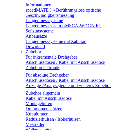
Informationen
speedMATE® - Berührungslose optische
Geschwindigkeitsmessung
Längenmesssysteme
Längenmesssystem LMSCA-WDGN Kit
Seilzugsysteme
Anbausätze
Längenmesssysteme mit Zahnrad
Download
Zubehör
Für inkrementale Drehgeber
Anschlussdosen / Kabel mit Anschlussdose
Zubehörelektronik
Für absolute Drehgeber
Anschlussdosen / Kabel mit Anschlussdose
Anzeige-/Analysegeräte und weiteres Zubehör
Zubehör allgemein
Kabel mit Anschlussdose
Montagehilfen
Drehmomentstützen
Kupplungen
Reduzierhülsen / Isolierhülsen
Messräder
Wellenadapter