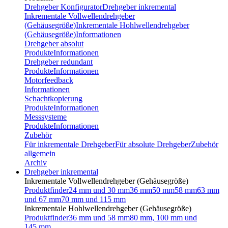
Drehgeber Konfigurator
Drehgeber inkremental
Inkrementale Vollwellendrehgeber
(Gehäusegröße)
Inkrementale Hohlwellendrehgeber
(Gehäusegröße)
Informationen
Drehgeber absolut
Produkte
Informationen
Drehgeber redundant
Produkte
Informationen
Motorfeedback
Informationen
Schachtkopierung
Produkte
Informationen
Messsysteme
Produkte
Informationen
Zubehör
Für inkrementale Drehgeber
Für absolute Drehgeber
Zubehör
allgemein
Archiv
Drehgeber inkremental
Inkrementale Vollwellendrehgeber (Gehäusegröße)
Produktfinder
24 mm und 30 mm
36 mm
50 mm
58 mm
63 mm
und 67 mm
70 mm und 115 mm
Inkrementale Hohlwellendrehgeber (Gehäusegröße)
Produktfinder
36 mm und 58 mm
80 mm, 100 mm und
145 mm