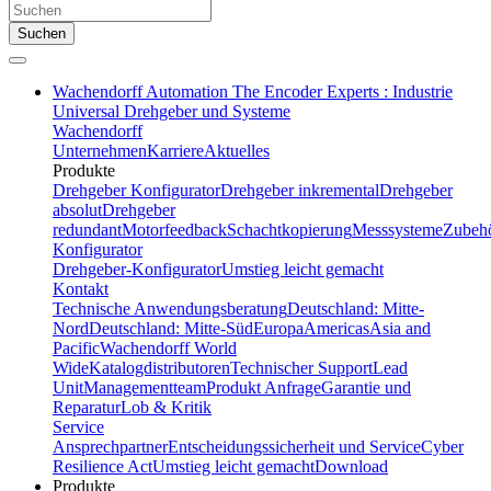
Suchen
Wachendorff Automation The Encoder Experts : Industrie
Universal Drehgeber und Systeme
Wachendorff
Unternehmen
Karriere
Aktuelles
Produkte
Drehgeber Konfigurator
Drehgeber inkremental
Drehgeber
absolut
Drehgeber
redundant
Motorfeedback
Schachtkopierung
Messsysteme
Zubeh
Konfigurator
Drehgeber-Konfigurator
Umstieg leicht gemacht
Kontakt
Technische Anwendungsberatung
Deutschland: Mitte-
Nord
Deutschland: Mitte-Süd
Europa
Americas
Asia and
Pacific
Wachendorff World
Wide
Katalogdistributoren
Technischer Support
Lead
Unit
Managementteam
Produkt Anfrage
Garantie und
Reparatur
Lob & Kritik
Service
Ansprechpartner
Entscheidungssicherheit und Service
Cyber
Resilience Act
Umstieg leicht gemacht
Download
Produkte