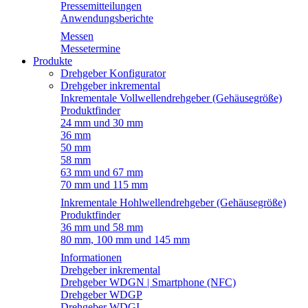
Pressemitteilungen
Anwendungsberichte
Messen
Messetermine
Produkte
Drehgeber Konfigurator
Drehgeber inkremental
Inkrementale Vollwellendrehgeber (Gehäusegröße)
Produktfinder
24 mm und 30 mm
36 mm
50 mm
58 mm
63 mm und 67 mm
70 mm und 115 mm
Inkrementale Hohlwellendrehgeber (Gehäusegröße)
Produktfinder
36 mm und 58 mm
80 mm, 100 mm und 145 mm
Informationen
Drehgeber inkremental
Drehgeber WDGN | Smartphone (NFC)
Drehgeber WDGP
Drehgeber WDGI