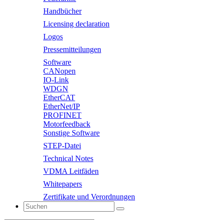
Handbücher
Licensing declaration
Logos
Pressemitteilungen
Software
CANopen
IO-Link
WDGN
EtherCAT
EtherNet/IP
PROFINET
Motorfeedback
Sonstige Software
STEP-Datei
Technical Notes
VDMA Leitfäden
Whitepapers
Zertifikate und Verordnungen