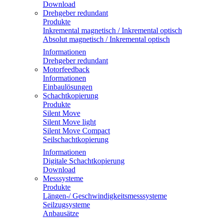
Download
Drehgeber redundant
Produkte
Inkremental magnetisch / Inkremental optisch
Absolut magnetisch / Inkremental optisch
Informationen
Drehgeber redundant
Motorfeedback
Informationen
Einbaulösungen
Schachtkopierung
Produkte
Silent Move
Silent Move light
Silent Move Compact
Seilschachtkopierung
Informationen
Digitale Schachtkopierung
Download
Messsysteme
Produkte
Längen-/ Geschwindigkeitsmesssysteme
Seilzugsysteme
Anbausätze