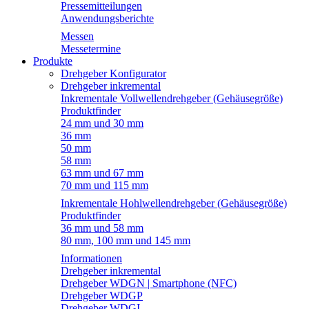
Pressemitteilungen
Anwendungsberichte
Messen
Messetermine
Produkte
Drehgeber Konfigurator
Drehgeber inkremental
Inkrementale Vollwellendrehgeber (Gehäusegröße)
Produktfinder
24 mm und 30 mm
36 mm
50 mm
58 mm
63 mm und 67 mm
70 mm und 115 mm
Inkrementale Hohlwellendrehgeber (Gehäusegröße)
Produktfinder
36 mm und 58 mm
80 mm, 100 mm und 145 mm
Informationen
Drehgeber inkremental
Drehgeber WDGN | Smartphone (NFC)
Drehgeber WDGP
Drehgeber WDGI