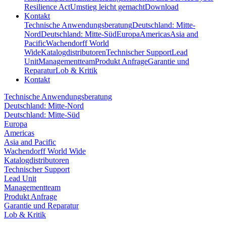
Resilience Act
Umstieg leicht gemacht
Download
Kontakt
Technische Anwendungsberatung
Deutschland: Mitte-
Nord
Deutschland: Mitte-Süd
Europa
Americas
Asia and
Pacific
Wachendorff World
Wide
Katalogdistributoren
Technischer Support
Lead
Unit
Managementteam
Produkt Anfrage
Garantie und
Reparatur
Lob & Kritik
Kontakt
Technische Anwendungsberatung
Deutschland: Mitte-Nord
Deutschland: Mitte-Süd
Europa
Americas
Asia and Pacific
Wachendorff World Wide
Katalogdistributoren
Technischer Support
Lead Unit
Managementteam
Produkt Anfrage
Garantie und Reparatur
Lob & Kritik