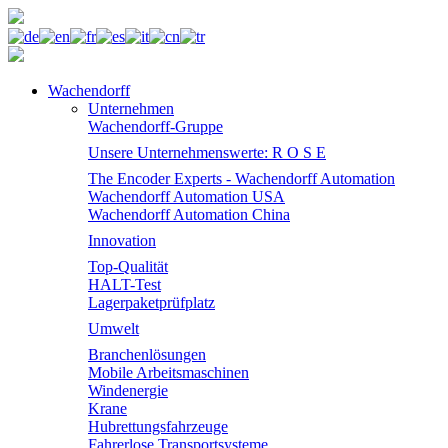
Wachendorff
Unternehmen
Wachendorff-Gruppe
Unsere Unternehmenswerte: R O S E
The Encoder Experts - Wachendorff Automation
Wachendorff Automation USA
Wachendorff Automation China
Innovation
Top-Qualität
HALT-Test
Lagerpaketprüfplatz
Umwelt
Branchenlösungen
Mobile Arbeitsmaschinen
Windenergie
Krane
Hubrettungsfahrzeuge
Fahrerlose Transportsysteme