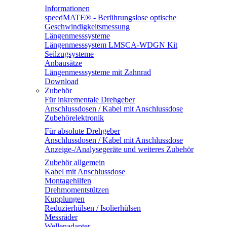
Informationen
speedMATE® - Berührungslose optische
Geschwindigkeitsmessung
Längenmesssysteme
Längenmesssystem LMSCA-WDGN Kit
Seilzugsysteme
Anbausätze
Längenmesssysteme mit Zahnrad
Download
Zubehör
Für inkrementale Drehgeber
Anschlussdosen / Kabel mit Anschlussdose
Zubehörelektronik
Für absolute Drehgeber
Anschlussdosen / Kabel mit Anschlussdose
Anzeige-/Analysegeräte und weiteres Zubehör
Zubehör allgemein
Kabel mit Anschlussdose
Montagehilfen
Drehmomentstützen
Kupplungen
Reduzierhülsen / Isolierhülsen
Messräder
Wellenadapter