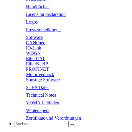
Handbücher
Licensing declaration
Logos
Pressemitteilungen
Software
CANopen
IO-Link
WDGN
EtherCAT
EtherNet/IP
PROFINET
Motorfeedback
Sonstige Software
STEP-Datei
Technical Notes
VDMA Leitfäden
Whitepapers
Zertifikate und Verordnungen