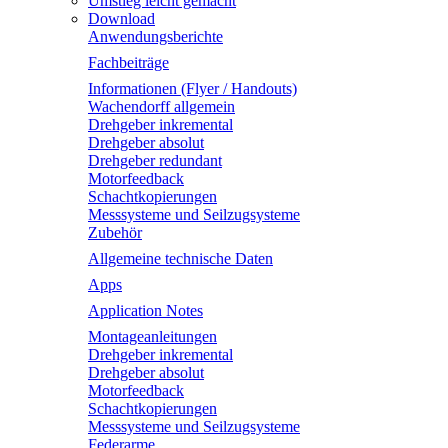
Umstieg leicht gemacht
Download
Anwendungsberichte
Fachbeiträge
Informationen (Flyer / Handouts)
Wachendorff allgemein
Drehgeber inkremental
Drehgeber absolut
Drehgeber redundant
Motorfeedback
Schachtkopierungen
Messsysteme und Seilzugsysteme
Zubehör
Allgemeine technische Daten
Apps
Application Notes
Montageanleitungen
Drehgeber inkremental
Drehgeber absolut
Motorfeedback
Schachtkopierungen
Messsysteme und Seilzugsysteme
Federarme