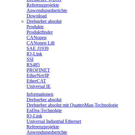
Referenzprojekte
Anwendungsberichte
Download
Drehgeber absolut
Produkte
Produktfinder
CANopen
CANopen Lift
SAE J1939
IO-Link
SSI
RS485
PROFINET
EtherNet/IP
EtherCAT
Universal IE
Informationen
Drehgeber absolut
Drehgeber absolut mit QuattroMag-Technologie
EnDra-Technolgie
IO-Link
Universal Industrial Ethernet
Referenzprojekte
Anwendungsberichte