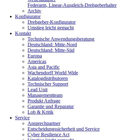
Federarm, Linear-Ausgleich-Drehgeberhalter
Archiv
Konfigurator
Drehgeber-Konfigurator
Umstieg leicht gemacht
Kontakt
Technische Anwendungsberatung
Deutschland: Mitte-Nord
Deutschland: Mitte-Süd
Europa
Americas
Asia and Pacific
Wachendorff World Wide
Katalogdistributoren
Technischer Support
Lead Unit
Managementteam
Produkt Anfrage
Garantie und Reparatur
Lob & Kritik
Service
Ansprechpartner
Entscheidungssicherheit und Service
Cyber Resilience Act