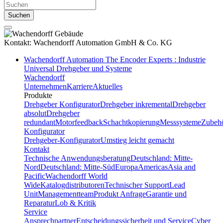
Suchen
Kontakt:
Wachendorff Automation GmbH & Co. KG
Wachendorff Automation The Encoder Experts : Industrie
Universal Drehgeber und Systeme
Wachendorff
Unternehmen
Karriere
Aktuelles
Produkte
Drehgeber Konfigurator
Drehgeber inkremental
Drehgeber
absolut
Drehgeber
redundant
Motorfeedback
Schachtkopierung
Messsysteme
Zubeh
Konfigurator
Drehgeber-Konfigurator
Umstieg leicht gemacht
Kontakt
Technische Anwendungsberatung
Deutschland: Mitte-
Nord
Deutschland: Mitte-Süd
Europa
Americas
Asia and
Pacific
Wachendorff World
Wide
Katalogdistributoren
Technischer Support
Lead
Unit
Managementteam
Produkt Anfrage
Garantie und
Reparatur
Lob & Kritik
Service
Ansprechpartner
Entscheidungssicherheit und Service
Cyber