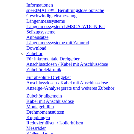
Informationen
speedMATE® - Berührungslose optische
Geschwindigkeitsmessung
Längenmesssysteme
Längenmesssystem LMSCA-WDGN Kit
Seilzugsysteme
Anbausätze
Längenmesssysteme mit Zahnrad
Download
Zubehör
Für inkrementale Drehgeber
Anschlussdosen / Kabel mit Anschlussdose
Zubehörelektronik
Für absolute Drehgeber
Anschlussdosen / Kabel mit Anschlussdose
Anzeige-/Analysegeräte und weiteres Zubehör
Zubehör allgemein
Kabel mit Anschlussdose
Montagehilfen
Drehmomentstützen
Kupplungen
Reduzierhülsen / Isolierhülsen
Messräder
Wellenadapter