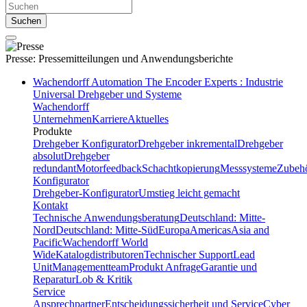
Suchen
Presse:
Pressemitteilungen und Anwendungsberichte
Wachendorff Automation The Encoder Experts : Industrie
Universal Drehgeber und Systeme
Wachendorff
Unternehmen
Karriere
Aktuelles
Produkte
Drehgeber Konfigurator
Drehgeber inkremental
Drehgeber
absolut
Drehgeber
redundant
Motorfeedback
Schachtkopierung
Messsysteme
Zubeh
Konfigurator
Drehgeber-Konfigurator
Umstieg leicht gemacht
Kontakt
Technische Anwendungsberatung
Deutschland: Mitte-
Nord
Deutschland: Mitte-Süd
Europa
Americas
Asia and
Pacific
Wachendorff World
Wide
Katalogdistributoren
Technischer Support
Lead
Unit
Managementteam
Produkt Anfrage
Garantie und
Reparatur
Lob & Kritik
Service
Ansprechpartner
Entscheidungssicherheit und Service
Cyber