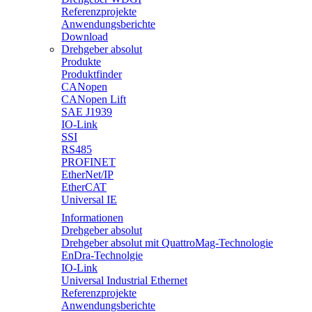
Referenzprojekte
Anwendungsberichte
Download
Drehgeber absolut
Produkte
Produktfinder
CANopen
CANopen Lift
SAE J1939
IO-Link
SSI
RS485
PROFINET
EtherNet/IP
EtherCAT
Universal IE
Informationen
Drehgeber absolut
Drehgeber absolut mit QuattroMag-Technologie
EnDra-Technolgie
IO-Link
Universal Industrial Ethernet
Referenzprojekte
Anwendungsberichte