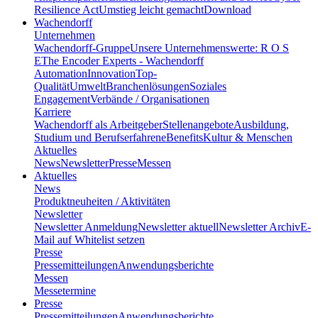
Resilience Act
Umstieg leicht gemacht
Download
Wachendorff
Unternehmen
Wachendorff-Gruppe
Unsere Unternehmenswerte: R O S
E
The Encoder Experts - Wachendorff
Automation
Innovation
Top-
Qualität
Umwelt
Branchenlösungen
Soziales
Engagement
Verbände / Organisationen
Karriere
Wachendorff als Arbeitgeber
Stellenangebote
Ausbildung,
Studium und Berufserfahrene
Benefits
Kultur & Menschen
Aktuelles
News
Newsletter
Presse
Messen
Aktuelles
News
Produktneuheiten / Aktivitäten
Newsletter
Newsletter Anmeldung
Newsletter aktuell
Newsletter Archiv
E-
Mail auf Whitelist setzen
Presse
Pressemitteilungen
Anwendungsberichte
Messen
Messetermine
Presse
Pressemitteilungen
Anwendungsberichte