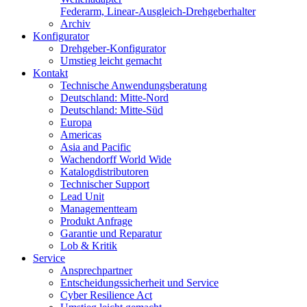
Federarm, Linear-Ausgleich-Drehgeberhalter
Archiv
Konfigurator
Drehgeber-Konfigurator
Umstieg leicht gemacht
Kontakt
Technische Anwendungsberatung
Deutschland: Mitte-Nord
Deutschland: Mitte-Süd
Europa
Americas
Asia and Pacific
Wachendorff World Wide
Katalogdistributoren
Technischer Support
Lead Unit
Managementteam
Produkt Anfrage
Garantie und Reparatur
Lob & Kritik
Service
Ansprechpartner
Entscheidungssicherheit und Service
Cyber Resilience Act