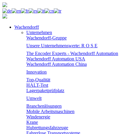
Wachendorff
Unternehmen
Wachendorff-Gruppe
Unsere Unternehmenswerte: R O S E
The Encoder Experts - Wachendorff Automation
Wachendorff Automation USA
Wachendorff Automation China
Innovation
Top-Qualität
HALT-Test
Lagerpaketprüfplatz
Umwelt
Branchenlösungen
Mobile Arbeitsmaschinen
Windenergie
Krane
Hubrettungsfahrzeuge
Fahrerlose Transportsysteme