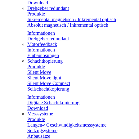
Download
Drehgeber redundant
Produkte
Inkremental magnetisch / Inkremental optisch
Absolut magnetisch / Inkremental optisch
Informationen
Drehgeber redundant
Motorfeedback
Informationen
Einbaulösungen
Schachtkopierung
Produkte
Silent Move
Silent Move light
Silent Move Compact
Seilschachtkopierung
Informationen
Digitale Schachtkopierung
Download
Messsysteme
Produkte
Längen-/ Geschwindigkeitsmesssysteme
Seilzugsysteme
Anbausätze