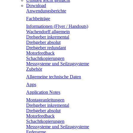
Umstieg leicht gemacht
Download
Anwendungsberichte
Fachbeiträge
Informationen (Flyer / Handouts)
Wachendorff allgemein
Drehgeber inkremental
Drehgeber absolut
Drehgeber redundant
Motorfeedback
Schachtkopierungen
Messsysteme und Seilzugsysteme
Zubehör
Allgemeine technische Daten
Apps
Application Notes
Montageanleitungen
Drehgeber inkremental
Drehgeber absolut
Motorfeedback
Schachtkopierungen
Messsysteme und Seilzugsysteme
Federarme