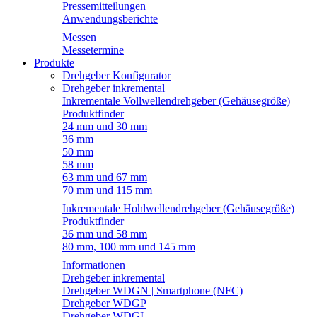
Pressemitteilungen
Anwendungsberichte
Messen
Messetermine
Produkte
Drehgeber Konfigurator
Drehgeber inkremental
Inkrementale Vollwellendrehgeber (Gehäusegröße)
Produktfinder
24 mm und 30 mm
36 mm
50 mm
58 mm
63 mm und 67 mm
70 mm und 115 mm
Inkrementale Hohlwellendrehgeber (Gehäusegröße)
Produktfinder
36 mm und 58 mm
80 mm, 100 mm und 145 mm
Informationen
Drehgeber inkremental
Drehgeber WDGN | Smartphone (NFC)
Drehgeber WDGP
Drehgeber WDGI