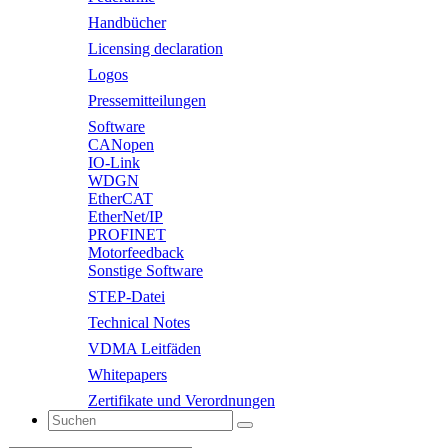
Handbücher
Licensing declaration
Logos
Pressemitteilungen
Software
CANopen
IO-Link
WDGN
EtherCAT
EtherNet/IP
PROFINET
Motorfeedback
Sonstige Software
STEP-Datei
Technical Notes
VDMA Leitfäden
Whitepapers
Zertifikate und Verordnungen