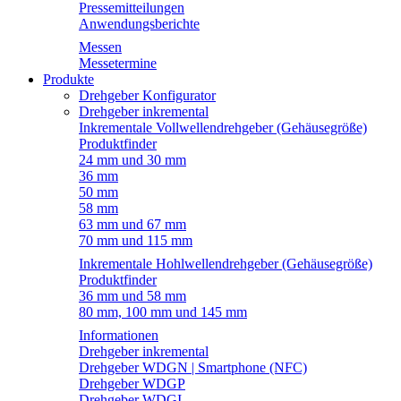
Pressemitteilungen
Anwendungsberichte
Messen
Messetermine
Produkte
Drehgeber Konfigurator
Drehgeber inkremental
Inkrementale Vollwellendrehgeber (Gehäusegröße)
Produktfinder
24 mm und 30 mm
36 mm
50 mm
58 mm
63 mm und 67 mm
70 mm und 115 mm
Inkrementale Hohlwellendrehgeber (Gehäusegröße)
Produktfinder
36 mm und 58 mm
80 mm, 100 mm und 145 mm
Informationen
Drehgeber inkremental
Drehgeber WDGN | Smartphone (NFC)
Drehgeber WDGP
Drehgeber WDGI