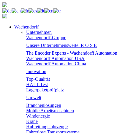
Wachendorff
Unternehmen
Wachendorff-Gruppe
Unsere Unternehmenswerte: R O S E
The Encoder Experts - Wachendorff Automation
Wachendorff Automation USA
Wachendorff Automation China
Innovation
Top-Qualität
HALT-Test
Lagerpaketprüfplatz
Umwelt
Branchenlösungen
Mobile Arbeitsmaschinen
Windenergie
Krane
Hubrettungsfahrzeuge
Fahrerlose Transportsysteme