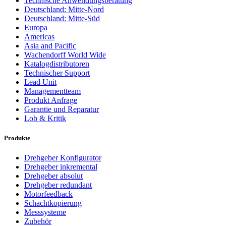
Technische Anwendungsberatung
Deutschland: Mitte-Nord
Deutschland: Mitte-Süd
Europa
Americas
Asia and Pacific
Wachendorff World Wide
Katalogdistributoren
Technischer Support
Lead Unit
Managementteam
Produkt Anfrage
Garantie und Reparatur
Lob & Kritik
Produkte
Drehgeber Konfigurator
Drehgeber inkremental
Drehgeber absolut
Drehgeber redundant
Motorfeedback
Schachtkopierung
Messsysteme
Zubehör