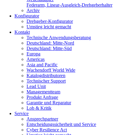
Federarm, Linear-Ausgleich-Drehgeberhalter
Archiv
Konfigurator
Drehgeber-Konfigurator
Umstieg leicht gemacht
Kontakt
Technische Anwendungsberatung
Deutschland: Mitte-Nord
Deutschland: Mitte-Süd
Europa
Americas
Asia and Pacific
Wachendorff World Wide
Katalogdistributoren
Technischer Support
Lead Unit
Managementteam
Produkt Anfrage
Garantie und Reparatur
Lob & Kritik
Service
Ansprechpartner
Entscheidungssicherheit und Service
Cyber Resilience Act