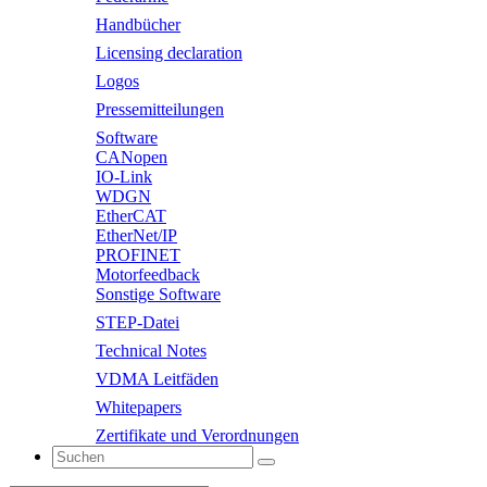
Handbücher
Licensing declaration
Logos
Pressemitteilungen
Software
CANopen
IO-Link
WDGN
EtherCAT
EtherNet/IP
PROFINET
Motorfeedback
Sonstige Software
STEP-Datei
Technical Notes
VDMA Leitfäden
Whitepapers
Zertifikate und Verordnungen