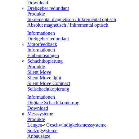
Download
Drehgeber redundant
Produkte
Inkremental magnetisch / Inkremental optisch
Absolut magnetisch / Inkremental optisch
Informationen
Drehgeber redundant
Motorfeedback
Informationen
Einbaulösungen
Schachtkopierung
Produkte
Silent Move
Silent Move light
Silent Move Compact
Seilschachtkopierung
Informationen
Digitale Schachtkopierung
Download
Messsysteme
Produkte
Längen-/ Geschwindigkeitsmesssysteme
Seilzugsysteme
Anbausätze