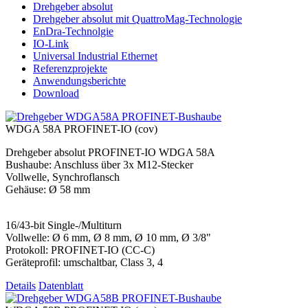
Drehgeber absolut
Drehgeber absolut mit QuattroMag-Technologie
EnDra-Technolgie
IO-Link
Universal Industrial Ethernet
Referenzprojekte
Anwendungsberichte
Download
WDGA 58A PROFINET-IO (cov)
Drehgeber absolut PROFINET-IO WDGA 58A
Bushaube: Anschluss über 3x M12-Stecker
Vollwelle, Synchroflansch
Gehäuse: Ø 58 mm
16/43-bit Single-/Multiturn
Vollwelle: Ø 6 mm, Ø 8 mm, Ø 10 mm, Ø 3/8"
Protokoll: PROFINET-IO (CC-C)
Geräteprofil: umschaltbar, Class 3, 4
Details
Datenblatt