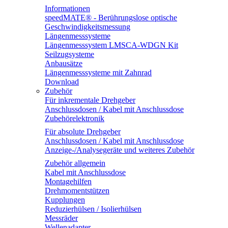
Informationen
speedMATE® - Berührungslose optische
Geschwindigkeitsmessung
Längenmesssysteme
Längenmesssystem LMSCA-WDGN Kit
Seilzugsysteme
Anbausätze
Längenmesssysteme mit Zahnrad
Download
Zubehör
Für inkrementale Drehgeber
Anschlussdosen / Kabel mit Anschlussdose
Zubehörelektronik
Für absolute Drehgeber
Anschlussdosen / Kabel mit Anschlussdose
Anzeige-/Analysegeräte und weiteres Zubehör
Zubehör allgemein
Kabel mit Anschlussdose
Montagehilfen
Drehmomentstützen
Kupplungen
Reduzierhülsen / Isolierhülsen
Messräder
Wellenadapter