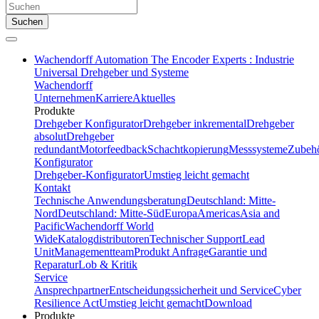
Suchen
Wachendorff Automation The Encoder Experts : Industrie
Universal Drehgeber und Systeme
Wachendorff
Unternehmen
Karriere
Aktuelles
Produkte
Drehgeber Konfigurator
Drehgeber inkremental
Drehgeber
absolut
Drehgeber
redundant
Motorfeedback
Schachtkopierung
Messsysteme
Zubeh
Konfigurator
Drehgeber-Konfigurator
Umstieg leicht gemacht
Kontakt
Technische Anwendungsberatung
Deutschland: Mitte-
Nord
Deutschland: Mitte-Süd
Europa
Americas
Asia and
Pacific
Wachendorff World
Wide
Katalogdistributoren
Technischer Support
Lead
Unit
Managementteam
Produkt Anfrage
Garantie und
Reparatur
Lob & Kritik
Service
Ansprechpartner
Entscheidungssicherheit und Service
Cyber
Resilience Act
Umstieg leicht gemacht
Download
Produkte