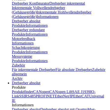
Drehgeber Konfigurator
Drehgeber inkremental
Inkrementale Vollwellendrehgeber
(Gehäusegröße)
Inkrementale Hohlwellendrehgeber
(Gehäusegröße)
Informationen
Drehgeber absolut
Produkte
Informationen
Drehgeber redundant
Produkte
Informationen
Motorfeedback
Informationen
Schachtkopierung
Produkte
Informationen
Messsysteme
Produkte
Informationen
Zubehör
Für inkrementale Drehgeber
Für absolute Drehgeber
Zubehör
allgemein
Archiv
Drehgeber absolut
Produkte
Produktfinder
CANopen
CANopen Lift
SAE J1939
IO-
Link
SSI
RS485
PROFINET
EtherNet/IP
EtherCAT
Universal
IE
Informationen
Drehgeber absolut
Drehgeber absolut mit QuattroMag-