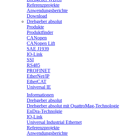
Referenzprojekte
Anwendungsberichte
Download
Drehgeber absolut
Produkte
Produktfinder
CANopen
CANopen Lift
SAE J1939
IO-Link
SSI
RS485
PROFINET
EtherNet/IP
EtherCAT
Universal IE
Informationen
Drehgeber absolut
Drehgeber absolut mit QuattroMag-Technologie
EnDra-Technolgie
IO-Link
Universal Industrial Ethernet
Referenzprojekte
Anwendungsberichte