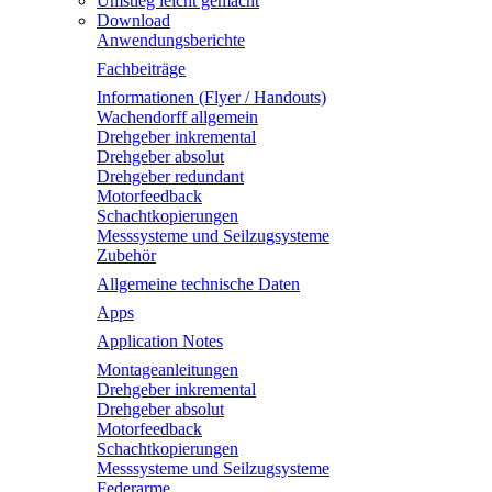
Umstieg leicht gemacht
Download
Anwendungsberichte
Fachbeiträge
Informationen (Flyer / Handouts)
Wachendorff allgemein
Drehgeber inkremental
Drehgeber absolut
Drehgeber redundant
Motorfeedback
Schachtkopierungen
Messsysteme und Seilzugsysteme
Zubehör
Allgemeine technische Daten
Apps
Application Notes
Montageanleitungen
Drehgeber inkremental
Drehgeber absolut
Motorfeedback
Schachtkopierungen
Messsysteme und Seilzugsysteme
Federarme