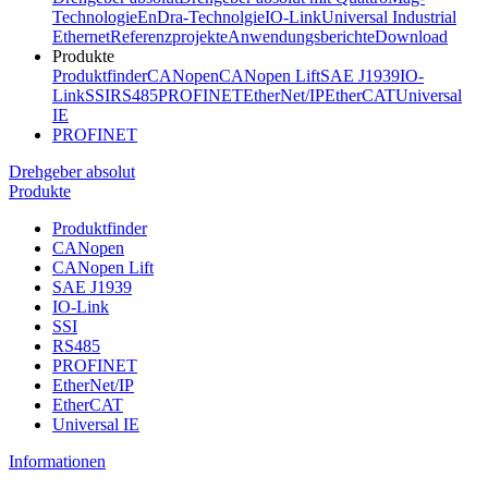
Technologie
EnDra-Technolgie
IO-Link
Universal Industrial
Ethernet
Referenzprojekte
Anwendungsberichte
Download
Produkte
Produktfinder
CANopen
CANopen Lift
SAE J1939
IO-
Link
SSI
RS485
PROFINET
EtherNet/IP
EtherCAT
Universal
IE
PROFINET
Drehgeber absolut
Produkte
Produktfinder
CANopen
CANopen Lift
SAE J1939
IO-Link
SSI
RS485
PROFINET
EtherNet/IP
EtherCAT
Universal IE
Informationen