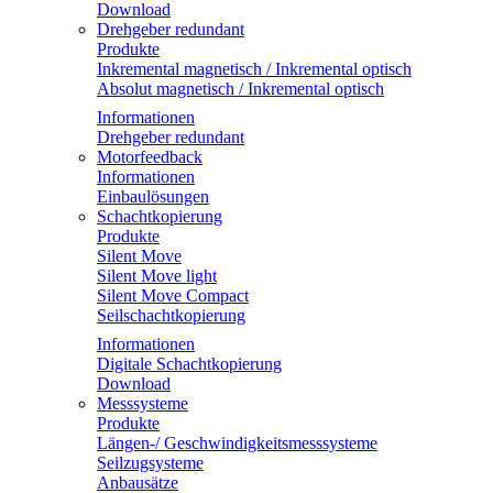
Download
Drehgeber redundant
Produkte
Inkremental magnetisch / Inkremental optisch
Absolut magnetisch / Inkremental optisch
Informationen
Drehgeber redundant
Motorfeedback
Informationen
Einbaulösungen
Schachtkopierung
Produkte
Silent Move
Silent Move light
Silent Move Compact
Seilschachtkopierung
Informationen
Digitale Schachtkopierung
Download
Messsysteme
Produkte
Längen-/ Geschwindigkeitsmesssysteme
Seilzugsysteme
Anbausätze