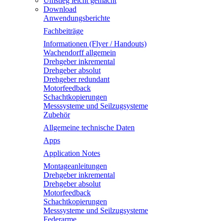
Umstieg leicht gemacht
Download
Anwendungsberichte
Fachbeiträge
Informationen (Flyer / Handouts)
Wachendorff allgemein
Drehgeber inkremental
Drehgeber absolut
Drehgeber redundant
Motorfeedback
Schachtkopierungen
Messsysteme und Seilzugsysteme
Zubehör
Allgemeine technische Daten
Apps
Application Notes
Montageanleitungen
Drehgeber inkremental
Drehgeber absolut
Motorfeedback
Schachtkopierungen
Messsysteme und Seilzugsysteme
Federarme