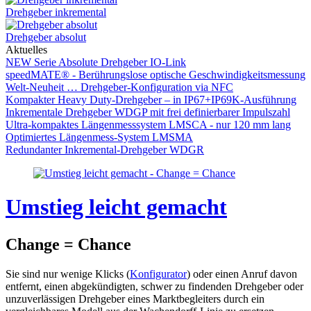
Drehgeber inkremental
Drehgeber absolut
Aktuelles
NEW Serie Absolute Drehgeber IO-Link
speedMATE® - Berührungslose optische Geschwindigkeitsmessung
Welt-Neuheit … Drehgeber-Konfiguration via NFC
Kompakter Heavy Duty-Drehgeber – in IP67+IP69K-Ausführung
Inkrementale Drehgeber WDGP mit frei definierbarer Impulszahl
Ultra-kompaktes Längenmesssystem LMSCA - nur 120 mm lang
Optimiertes Längenmess-System LMSMA
Redundanter Inkremental-Drehgeber WDGR
Umstieg leicht gemacht
Change = Chance
Sie sind nur wenige Klicks (
Konfigurator
) oder einen Anruf davon
entfernt, einen abgekündigten, schwer zu findenden Drehgeber oder
unzuverlässigen Drehgeber eines Marktbegleiters durch ein