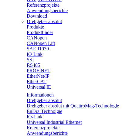
Referenzprojekte
Anwendungsberichte
Download
Drehgeber absolut
Produkte
Produktfinder
CANopen
CANopen Lift
SAE J1939
IO-Link
SSI
RS485
PROFINET
EtherNet/IP
EtherCAT
Universal IE
Informationen
Drehgeber absolut
Drehgeber absolut mit QuattroMag-Technologie
EnDra-Technolgie
IO-Link
Universal Industrial Ethernet
Referenzprojekte
Anwendungsberichte