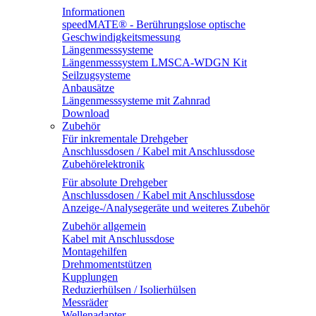
Informationen
speedMATE® - Berührungslose optische
Geschwindigkeitsmessung
Längenmesssysteme
Längenmesssystem LMSCA-WDGN Kit
Seilzugsysteme
Anbausätze
Längenmesssysteme mit Zahnrad
Download
Zubehör
Für inkrementale Drehgeber
Anschlussdosen / Kabel mit Anschlussdose
Zubehörelektronik
Für absolute Drehgeber
Anschlussdosen / Kabel mit Anschlussdose
Anzeige-/Analysegeräte und weiteres Zubehör
Zubehör allgemein
Kabel mit Anschlussdose
Montagehilfen
Drehmomentstützen
Kupplungen
Reduzierhülsen / Isolierhülsen
Messräder
Wellenadapter