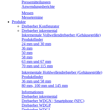
Pressemitteilungen
Anwendungsberichte
Messen
Messetermine
Produkte
Drehgeber Konfigurator
Drehgeber inkremental
Inkrementale Vollwellendrehgeber (Gehäusegröße)
Produktfinder
24 mm und 30 mm
36 mm
50 mm
58 mm
63 mm und 67 mm
70 mm und 115 mm
Inkrementale Hohlwellendrehgeber (Gehäusegröße)
Produktfinder
36 mm und 58 mm
80 mm, 100 mm und 145 mm
Informationen
Drehgeber inkremental
Drehgeber WDGN | Smartphone (NFC)
Drehgeber WDGP
Drehgeber WDGI