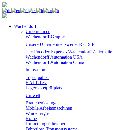
Wachendorff
Unternehmen
Wachendorff-Gruppe
Unsere Unternehmenswerte: R O S E
The Encoder Experts - Wachendorff Automation
Wachendorff Automation USA
Wachendorff Automation China
Innovation
Top-Qualität
HALT-Test
Lagerpaketprüfplatz
Umwelt
Branchenlösungen
Mobile Arbeitsmaschinen
Windenergie
Krane
Hubrettungsfahrzeuge
Fahrerlose Transportsysteme