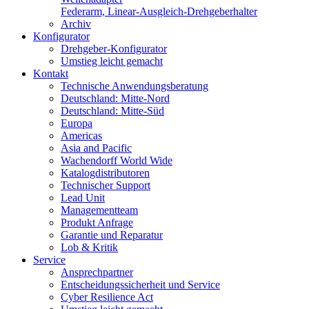
Federarm, Linear-Ausgleich-Drehgeberhalter
Archiv
Konfigurator
Drehgeber-Konfigurator
Umstieg leicht gemacht
Kontakt
Technische Anwendungsberatung
Deutschland: Mitte-Nord
Deutschland: Mitte-Süd
Europa
Americas
Asia and Pacific
Wachendorff World Wide
Katalogdistributoren
Technischer Support
Lead Unit
Managementteam
Produkt Anfrage
Garantie und Reparatur
Lob & Kritik
Service
Ansprechpartner
Entscheidungssicherheit und Service
Cyber Resilience Act