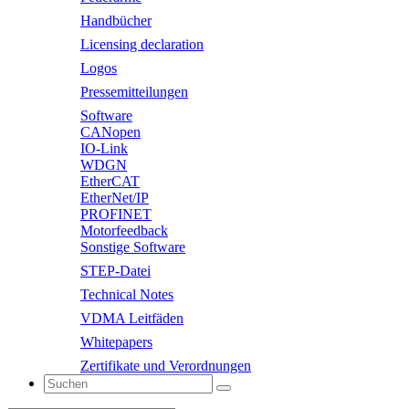
Handbücher
Licensing declaration
Logos
Pressemitteilungen
Software
CANopen
IO-Link
WDGN
EtherCAT
EtherNet/IP
PROFINET
Motorfeedback
Sonstige Software
STEP-Datei
Technical Notes
VDMA Leitfäden
Whitepapers
Zertifikate und Verordnungen