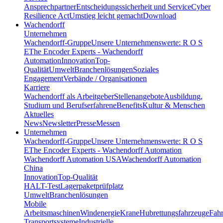
Ansprechpartner
Entscheidungssicherheit und Service
Cyber
Resilience Act
Umstieg leicht gemacht
Download
Wachendorff
Unternehmen
Wachendorff-Gruppe
Unsere Unternehmenswerte: R O S
E
The Encoder Experts - Wachendorff
Automation
Innovation
Top-
Qualität
Umwelt
Branchenlösungen
Soziales
Engagement
Verbände / Organisationen
Karriere
Wachendorff als Arbeitgeber
Stellenangebote
Ausbildung,
Studium und Berufserfahrene
Benefits
Kultur & Menschen
Aktuelles
News
Newsletter
Presse
Messen
Unternehmen
Wachendorff-Gruppe
Unsere Unternehmenswerte: R O S
E
The Encoder Experts - Wachendorff Automation
Wachendorff Automation USA
Wachendorff Automation
China
Innovation
Top-Qualität
HALT-Test
Lagerpaketprüfplatz
Umwelt
Branchenlösungen
Mobile
Arbeitsmaschinen
Windenergie
Krane
Hubrettungsfahrzeuge
Fahr
Transportsysteme
Industrielle