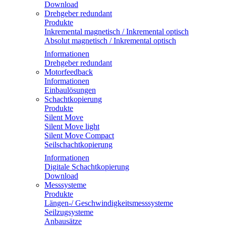
Download
Drehgeber redundant
Produkte
Inkremental magnetisch / Inkremental optisch
Absolut magnetisch / Inkremental optisch
Informationen
Drehgeber redundant
Motorfeedback
Informationen
Einbaulösungen
Schachtkopierung
Produkte
Silent Move
Silent Move light
Silent Move Compact
Seilschachtkopierung
Informationen
Digitale Schachtkopierung
Download
Messsysteme
Produkte
Längen-/ Geschwindigkeitsmesssysteme
Seilzugsysteme
Anbausätze