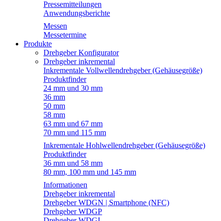
Pressemitteilungen
Anwendungsberichte
Messen
Messetermine
Produkte
Drehgeber Konfigurator
Drehgeber inkremental
Inkrementale Vollwellendrehgeber (Gehäusegröße)
Produktfinder
24 mm und 30 mm
36 mm
50 mm
58 mm
63 mm und 67 mm
70 mm und 115 mm
Inkrementale Hohlwellendrehgeber (Gehäusegröße)
Produktfinder
36 mm und 58 mm
80 mm, 100 mm und 145 mm
Informationen
Drehgeber inkremental
Drehgeber WDGN | Smartphone (NFC)
Drehgeber WDGP
Drehgeber WDGI