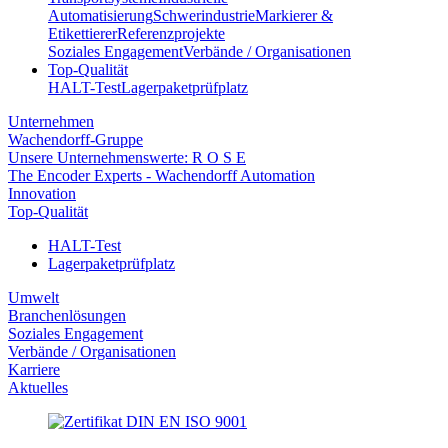
Automatisierung
Schwerindustrie
Markierer &
Etikettierer
Referenzprojekte
Soziales Engagement
Verbände / Organisationen
Top-Qualität
HALT-Test
Lagerpaketprüfplatz
Unternehmen
Wachendorff-Gruppe
Unsere Unternehmenswerte: R O S E
The Encoder Experts - Wachendorff Automation
Innovation
Top-Qualität
HALT-Test
Lagerpaketprüfplatz
Umwelt
Branchenlösungen
Soziales Engagement
Verbände / Organisationen
Karriere
Aktuelles