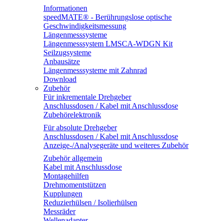
Informationen
speedMATE® - Berührungslose optische
Geschwindigkeitsmessung
Längenmesssysteme
Längenmesssystem LMSCA-WDGN Kit
Seilzugsysteme
Anbausätze
Längenmesssysteme mit Zahnrad
Download
Zubehör
Für inkrementale Drehgeber
Anschlussdosen / Kabel mit Anschlussdose
Zubehörelektronik
Für absolute Drehgeber
Anschlussdosen / Kabel mit Anschlussdose
Anzeige-/Analysegeräte und weiteres Zubehör
Zubehör allgemein
Kabel mit Anschlussdose
Montagehilfen
Drehmomentstützen
Kupplungen
Reduzierhülsen / Isolierhülsen
Messräder
Wellenadapter