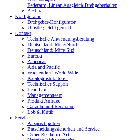
Federarm, Linear-Ausgleich-Drehgeberhalter
Archiv
Konfigurator
Drehgeber-Konfigurator
Umstieg leicht gemacht
Kontakt
Technische Anwendungsberatung
Deutschland: Mitte-Nord
Deutschland: Mitte-Süd
Europa
Americas
Asia and Pacific
Wachendorff World Wide
Katalogdistributoren
Technischer Support
Lead Unit
Managementteam
Produkt Anfrage
Garantie und Reparatur
Lob & Kritik
Service
Ansprechpartner
Entscheidungssicherheit und Service
Cyber Resilience Act