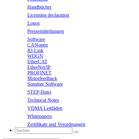
Handbücher
Licensing declaration
Logos
Pressemitteilungen
Software
CANopen
IO-Link
WDGN
EtherCAT
EtherNet/IP
PROFINET
Motorfeedback
Sonstige Software
STEP-Datei
Technical Notes
VDMA Leitfäden
Whitepapers
Zertifikate und Verordnungen