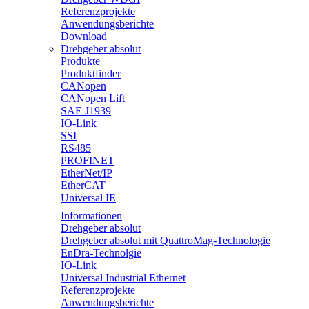
Referenzprojekte
Anwendungsberichte
Download
Drehgeber absolut
Produkte
Produktfinder
CANopen
CANopen Lift
SAE J1939
IO-Link
SSI
RS485
PROFINET
EtherNet/IP
EtherCAT
Universal IE
Informationen
Drehgeber absolut
Drehgeber absolut mit QuattroMag-Technologie
EnDra-Technolgie
IO-Link
Universal Industrial Ethernet
Referenzprojekte
Anwendungsberichte