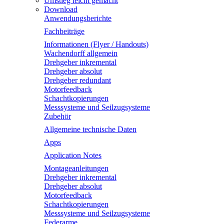
Umstieg leicht gemacht
Download
Anwendungsberichte
Fachbeiträge
Informationen (Flyer / Handouts)
Wachendorff allgemein
Drehgeber inkremental
Drehgeber absolut
Drehgeber redundant
Motorfeedback
Schachtkopierungen
Messsysteme und Seilzugsysteme
Zubehör
Allgemeine technische Daten
Apps
Application Notes
Montageanleitungen
Drehgeber inkremental
Drehgeber absolut
Motorfeedback
Schachtkopierungen
Messsysteme und Seilzugsysteme
Federarme