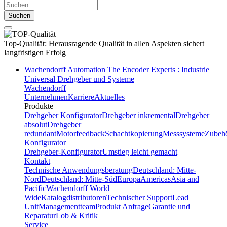
Suchen
Top-Qualität:
Herausragende Qualität in allen Aspekten sichert
langfristigen Erfolg
Wachendorff Automation The Encoder Experts : Industrie
Universal Drehgeber und Systeme
Wachendorff
Unternehmen
Karriere
Aktuelles
Produkte
Drehgeber Konfigurator
Drehgeber inkremental
Drehgeber
absolut
Drehgeber
redundant
Motorfeedback
Schachtkopierung
Messsysteme
Zubeh
Konfigurator
Drehgeber-Konfigurator
Umstieg leicht gemacht
Kontakt
Technische Anwendungsberatung
Deutschland: Mitte-
Nord
Deutschland: Mitte-Süd
Europa
Americas
Asia and
Pacific
Wachendorff World
Wide
Katalogdistributoren
Technischer Support
Lead
Unit
Managementteam
Produkt Anfrage
Garantie und
Reparatur
Lob & Kritik
Service