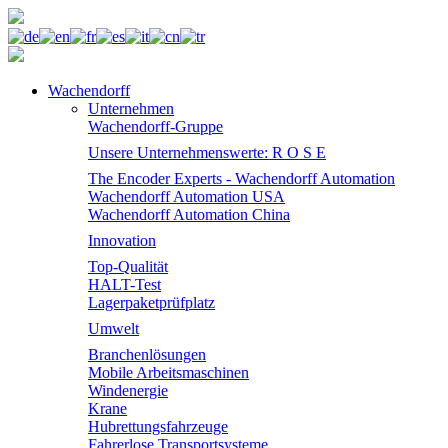
Wachendorff
Unternehmen
Wachendorff-Gruppe
Unsere Unternehmenswerte: R O S E
The Encoder Experts - Wachendorff Automation
Wachendorff Automation USA
Wachendorff Automation China
Innovation
Top-Qualität
HALT-Test
Lagerpaketprüfplatz
Umwelt
Branchenlösungen
Mobile Arbeitsmaschinen
Windenergie
Krane
Hubrettungsfahrzeuge
Fahrerlose Transportsysteme