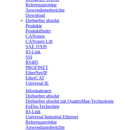
Referenzprojekte
Anwendungsberichte
Download
Drehgeber absolut
Produkte
Produktfinder
CANopen
CANopen Lift
SAE J1939
IO-Link
SSI
RS485
PROFINET
EtherNet/IP
EtherCAT
Universal IE
Informationen
Drehgeber absolut
Drehgeber absolut mit QuattroMag-Technologie
EnDra-Technolgie
IO-Link
Universal Industrial Ethernet
Referenzprojekte
Anwendungsberichte