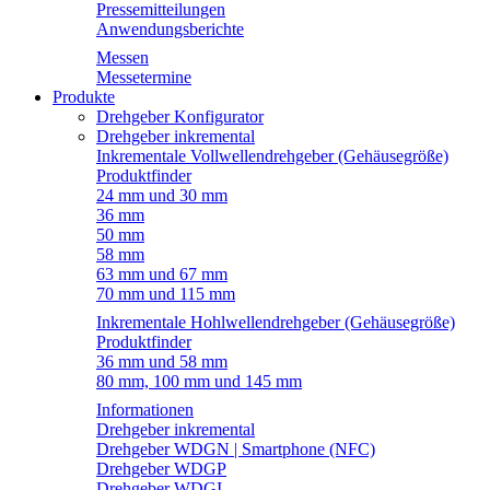
Pressemitteilungen
Anwendungsberichte
Messen
Messetermine
Produkte
Drehgeber Konfigurator
Drehgeber inkremental
Inkrementale Vollwellendrehgeber (Gehäusegröße)
Produktfinder
24 mm und 30 mm
36 mm
50 mm
58 mm
63 mm und 67 mm
70 mm und 115 mm
Inkrementale Hohlwellendrehgeber (Gehäusegröße)
Produktfinder
36 mm und 58 mm
80 mm, 100 mm und 145 mm
Informationen
Drehgeber inkremental
Drehgeber WDGN | Smartphone (NFC)
Drehgeber WDGP
Drehgeber WDGI