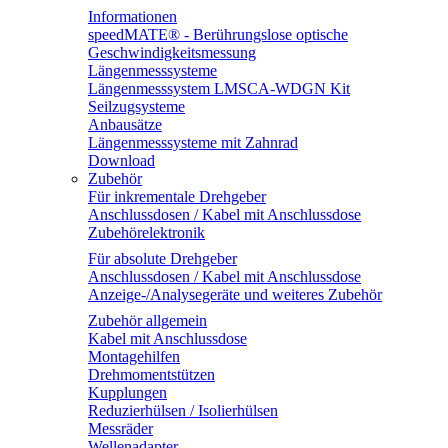
Informationen
speedMATE® - Berührungslose optische
Geschwindigkeitsmessung
Längenmesssysteme
Längenmesssystem LMSCA-WDGN Kit
Seilzugsysteme
Anbausätze
Längenmesssysteme mit Zahnrad
Download
Zubehör
Für inkrementale Drehgeber
Anschlussdosen / Kabel mit Anschlussdose
Zubehörelektronik
Für absolute Drehgeber
Anschlussdosen / Kabel mit Anschlussdose
Anzeige-/Analysegeräte und weiteres Zubehör
Zubehör allgemein
Kabel mit Anschlussdose
Montagehilfen
Drehmomentstützen
Kupplungen
Reduzierhülsen / Isolierhülsen
Messräder
Wellenadapter