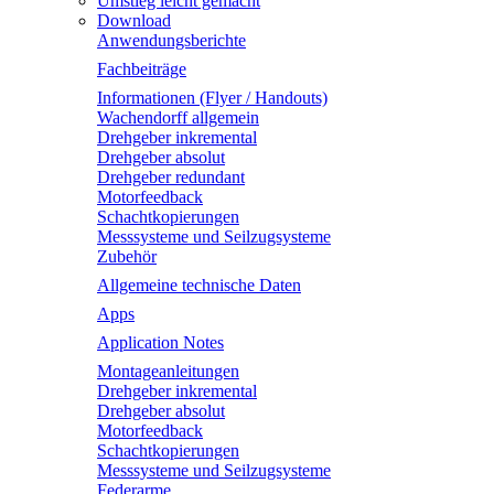
Umstieg leicht gemacht
Download
Anwendungsberichte
Fachbeiträge
Informationen (Flyer / Handouts)
Wachendorff allgemein
Drehgeber inkremental
Drehgeber absolut
Drehgeber redundant
Motorfeedback
Schachtkopierungen
Messsysteme und Seilzugsysteme
Zubehör
Allgemeine technische Daten
Apps
Application Notes
Montageanleitungen
Drehgeber inkremental
Drehgeber absolut
Motorfeedback
Schachtkopierungen
Messsysteme und Seilzugsysteme
Federarme