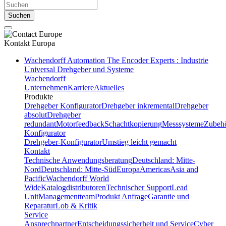
Suchen
Kontakt
Europa
Wachendorff Automation The Encoder Experts : Industrie
Universal Drehgeber und Systeme
Wachendorff
Unternehmen
Karriere
Aktuelles
Produkte
Drehgeber Konfigurator
Drehgeber inkremental
Drehgeber
absolut
Drehgeber
redundant
Motorfeedback
Schachtkopierung
Messsysteme
Zubeh
Konfigurator
Drehgeber-Konfigurator
Umstieg leicht gemacht
Kontakt
Technische Anwendungsberatung
Deutschland: Mitte-
Nord
Deutschland: Mitte-Süd
Europa
Americas
Asia and
Pacific
Wachendorff World
Wide
Katalogdistributoren
Technischer Support
Lead
Unit
Managementteam
Produkt Anfrage
Garantie und
Reparatur
Lob & Kritik
Service
Ansprechpartner
Entscheidungssicherheit und Service
Cyber