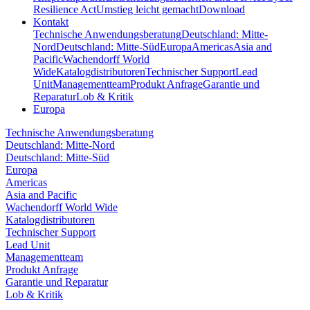
Resilience Act
Umstieg leicht gemacht
Download
Kontakt
Technische Anwendungsberatung
Deutschland: Mitte-
Nord
Deutschland: Mitte-Süd
Europa
Americas
Asia and
Pacific
Wachendorff World
Wide
Katalogdistributoren
Technischer Support
Lead
Unit
Managementteam
Produkt Anfrage
Garantie und
Reparatur
Lob & Kritik
Europa
Technische Anwendungsberatung
Deutschland: Mitte-Nord
Deutschland: Mitte-Süd
Europa
Americas
Asia and Pacific
Wachendorff World Wide
Katalogdistributoren
Technischer Support
Lead Unit
Managementteam
Produkt Anfrage
Garantie und Reparatur
Lob & Kritik