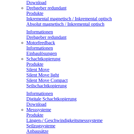
Download
Drehgeber redundant
Produkte
Inkremental magnetisch / Inkremental optisch
Absolut magnetisch / Inkremental optisch
Informationen
Drehgeber redundant
Motorfeedback
Informationen
Einbaulösungen
Schachtkopierung
Produkte
Silent Move
Silent Move light
Silent Move Compact
Seilschachtkopierung
Informationen
Digitale Schachtkopierung
Download
Messsysteme
Produkte
Längen-/ Geschwindigkeitsmesssysteme
Seilzugsysteme
Anbausätze