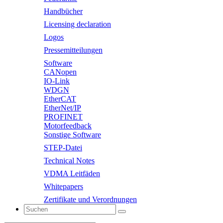
Handbücher
Licensing declaration
Logos
Pressemitteilungen
Software
CANopen
IO-Link
WDGN
EtherCAT
EtherNet/IP
PROFINET
Motorfeedback
Sonstige Software
STEP-Datei
Technical Notes
VDMA Leitfäden
Whitepapers
Zertifikate und Verordnungen