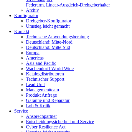
Federarm, Linear-Ausgleich-Drehgeberhalter
Archiv
Konfigurator
Drehgeber-Konfigurator
Umstieg leicht gemacht
Kontakt
Technische Anwendungsberatung
Deutschland: Mitte-Nord
Deutschland: Mitte-Süd
Europa
Americas
Asia and Pacific
Wachendorff World Wide
Katalogdistributoren
Technischer Support
Lead Unit
Managementteam
Produkt Anfrage
Garantie und Reparatur
Lob & Kritik
Service
Ansprechpartner
Entscheidungssicherheit und Service
Cyber Resilience Act