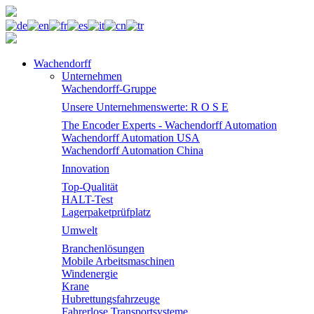
Wachendorff
Unternehmen
Wachendorff-Gruppe
Unsere Unternehmenswerte: R O S E
The Encoder Experts - Wachendorff Automation
Wachendorff Automation USA
Wachendorff Automation China
Innovation
Top-Qualität
HALT-Test
Lagerpaketprüfplatz
Umwelt
Branchenlösungen
Mobile Arbeitsmaschinen
Windenergie
Krane
Hubrettungsfahrzeuge
Fahrerlose Transportsysteme