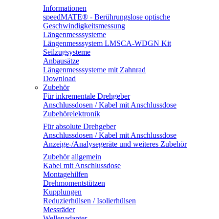
Informationen
speedMATE® - Berührungslose optische
Geschwindigkeitsmessung
Längenmesssysteme
Längenmesssystem LMSCA-WDGN Kit
Seilzugsysteme
Anbausätze
Längenmesssysteme mit Zahnrad
Download
Zubehör
Für inkrementale Drehgeber
Anschlussdosen / Kabel mit Anschlussdose
Zubehörelektronik
Für absolute Drehgeber
Anschlussdosen / Kabel mit Anschlussdose
Anzeige-/Analysegeräte und weiteres Zubehör
Zubehör allgemein
Kabel mit Anschlussdose
Montagehilfen
Drehmomentstützen
Kupplungen
Reduzierhülsen / Isolierhülsen
Messräder
Wellenadapter