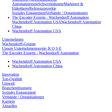
Automatisierung
Schwerindustrie
Markierer &
Etikettierer
Referenzprojekte
Soziales Engagement
Verbände / Organisationen
The Encoder Experts - Wachendorff Automation
Wachendorff Automation USA
Wachendorff Automation
China
Wachendorff Automation USA
Unternehmen
Wachendorff-Gruppe
Unsere Unternehmenswerte: R O S E
The Encoder Experts - Wachendorff Automation
Wachendorff Automation USA
Wachendorff Automation China
Innovation
Top-Qualität
Umwelt
Branchenlösungen
Soziales Engagement
Verbände / Organisationen
Karriere
Aktuelles