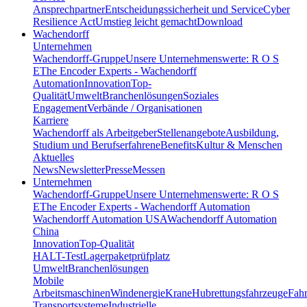
Ansprechpartner
Entscheidungssicherheit und Service
Cyber
Resilience Act
Umstieg leicht gemacht
Download
Wachendorff
Unternehmen
Wachendorff-Gruppe
Unsere Unternehmenswerte: R O S
E
The Encoder Experts - Wachendorff
Automation
Innovation
Top-
Qualität
Umwelt
Branchenlösungen
Soziales
Engagement
Verbände / Organisationen
Karriere
Wachendorff als Arbeitgeber
Stellenangebote
Ausbildung,
Studium und Berufserfahrene
Benefits
Kultur & Menschen
Aktuelles
News
Newsletter
Presse
Messen
Unternehmen
Wachendorff-Gruppe
Unsere Unternehmenswerte: R O S
E
The Encoder Experts - Wachendorff Automation
Wachendorff Automation USA
Wachendorff Automation
China
Innovation
Top-Qualität
HALT-Test
Lagerpaketprüfplatz
Umwelt
Branchenlösungen
Mobile
Arbeitsmaschinen
Windenergie
Krane
Hubrettungsfahrzeuge
Fahr
Transportsysteme
Industrielle