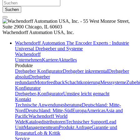
Suchen
Wachendorff Automation
USA, Inc.
Wachendorff Automation The Encoder Experts : Industrie
Universal Drehgeber und Systeme
Wachendorff
Unternehmen
Karriere
Aktuelles
Produkte
Drehgeber Konfigurator
Drehgeber inkremental
Drehgeber
absolut
Drehgeber
redundant
Motorfeedback
Schachtkopierung
Messsysteme
Zubeh
Konfigurator
Drehgeber-Konfigurator
Umstieg leicht gemacht
Kontakt
Technische Anwendungsberatung
Deutschland: Mitte-
Nord
Deutschland: Mitte-Süd
Europa
Americas
Asia and
Pacific
Wachendorff World
Wide
Katalogdistributoren
Technischer Support
Lead
Unit
Managementteam
Produkt Anfrage
Garantie und
Reparatur
Lob & Kritik
Service