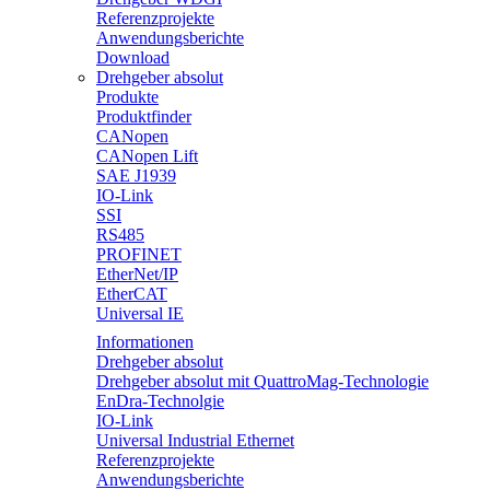
Referenzprojekte
Anwendungsberichte
Download
Drehgeber absolut
Produkte
Produktfinder
CANopen
CANopen Lift
SAE J1939
IO-Link
SSI
RS485
PROFINET
EtherNet/IP
EtherCAT
Universal IE
Informationen
Drehgeber absolut
Drehgeber absolut mit QuattroMag-Technologie
EnDra-Technolgie
IO-Link
Universal Industrial Ethernet
Referenzprojekte
Anwendungsberichte