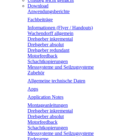
Umstieg leicht gemacht
Download
Anwendungsberichte
Fachbeiträge
Informationen (Flyer / Handouts)
Wachendorff allgemein
Drehgeber inkremental
Drehgeber absolut
Drehgeber redundant
Motorfeedback
Schachtkopierungen
Messsysteme und Seilzugsysteme
Zubehör
Allgemeine technische Daten
Apps
Application Notes
Montageanleitungen
Drehgeber inkremental
Drehgeber absolut
Motorfeedback
Schachtkopierungen
Messsysteme und Seilzugsysteme
Federarme