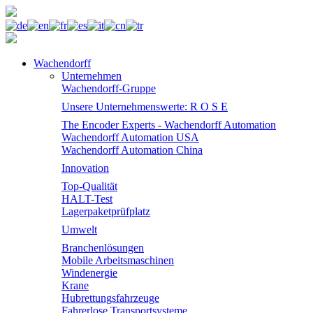
Wachendorff
Unternehmen
Wachendorff-Gruppe
Unsere Unternehmenswerte: R O S E
The Encoder Experts - Wachendorff Automation
Wachendorff Automation USA
Wachendorff Automation China
Innovation
Top-Qualität
HALT-Test
Lagerpaketprüfplatz
Umwelt
Branchenlösungen
Mobile Arbeitsmaschinen
Windenergie
Krane
Hubrettungsfahrzeuge
Fahrerlose Transportsysteme