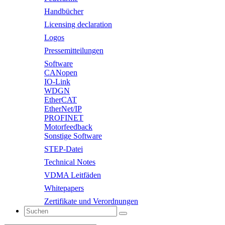
Handbücher
Licensing declaration
Logos
Pressemitteilungen
Software
CANopen
IO-Link
WDGN
EtherCAT
EtherNet/IP
PROFINET
Motorfeedback
Sonstige Software
STEP-Datei
Technical Notes
VDMA Leitfäden
Whitepapers
Zertifikate und Verordnungen