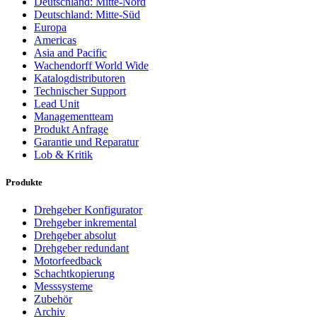
Deutschland: Mitte-Nord
Deutschland: Mitte-Süd
Europa
Americas
Asia and Pacific
Wachendorff World Wide
Katalogdistributoren
Technischer Support
Lead Unit
Managementteam
Produkt Anfrage
Garantie und Reparatur
Lob & Kritik
Produkte
Drehgeber Konfigurator
Drehgeber inkremental
Drehgeber absolut
Drehgeber redundant
Motorfeedback
Schachtkopierung
Messsysteme
Zubehör
Archiv