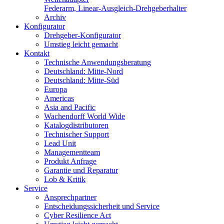
Federarm, Linear-Ausgleich-Drehgeberhalter
Archiv
Konfigurator
Drehgeber-Konfigurator
Umstieg leicht gemacht
Kontakt
Technische Anwendungsberatung
Deutschland: Mitte-Nord
Deutschland: Mitte-Süd
Europa
Americas
Asia and Pacific
Wachendorff World Wide
Katalogdistributoren
Technischer Support
Lead Unit
Managementteam
Produkt Anfrage
Garantie und Reparatur
Lob & Kritik
Service
Ansprechpartner
Entscheidungssicherheit und Service
Cyber Resilience Act