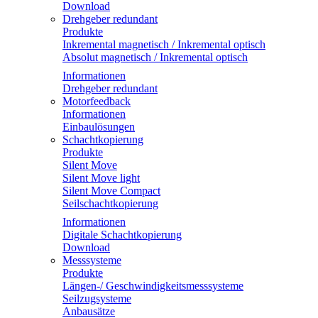
Download
Drehgeber redundant
Produkte
Inkremental magnetisch / Inkremental optisch
Absolut magnetisch / Inkremental optisch
Informationen
Drehgeber redundant
Motorfeedback
Informationen
Einbaulösungen
Schachtkopierung
Produkte
Silent Move
Silent Move light
Silent Move Compact
Seilschachtkopierung
Informationen
Digitale Schachtkopierung
Download
Messsysteme
Produkte
Längen-/ Geschwindigkeitsmesssysteme
Seilzugsysteme
Anbausätze