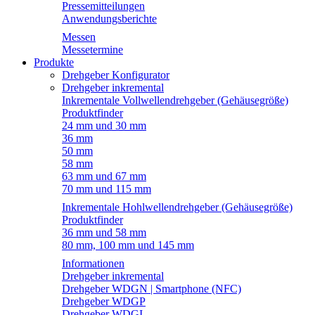
Pressemitteilungen
Anwendungsberichte
Messen
Messetermine
Produkte
Drehgeber Konfigurator
Drehgeber inkremental
Inkrementale Vollwellendrehgeber (Gehäusegröße)
Produktfinder
24 mm und 30 mm
36 mm
50 mm
58 mm
63 mm und 67 mm
70 mm und 115 mm
Inkrementale Hohlwellendrehgeber (Gehäusegröße)
Produktfinder
36 mm und 58 mm
80 mm, 100 mm und 145 mm
Informationen
Drehgeber inkremental
Drehgeber WDGN | Smartphone (NFC)
Drehgeber WDGP
Drehgeber WDGI