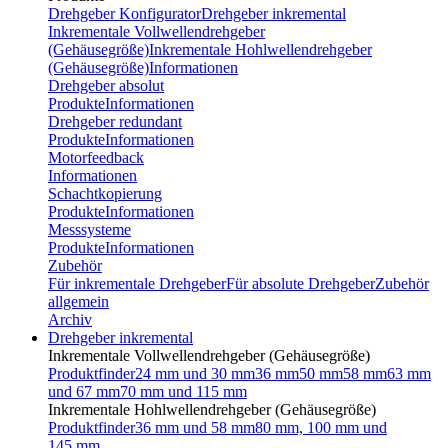
Drehgeber Konfigurator
Drehgeber inkremental
Inkrementale Vollwellendrehgeber
(Gehäusegröße)
Inkrementale Hohlwellendrehgeber
(Gehäusegröße)
Informationen
Drehgeber absolut
Produkte
Informationen
Drehgeber redundant
Produkte
Informationen
Motorfeedback
Informationen
Schachtkopierung
Produkte
Informationen
Messsysteme
Produkte
Informationen
Zubehör
Für inkrementale Drehgeber
Für absolute Drehgeber
Zubehör
allgemein
Archiv
Drehgeber inkremental
Inkrementale Vollwellendrehgeber (Gehäusegröße)
Produktfinder
24 mm und 30 mm
36 mm
50 mm
58 mm
63 mm
und 67 mm
70 mm und 115 mm
Inkrementale Hohlwellendrehgeber (Gehäusegröße)
Produktfinder
36 mm und 58 mm
80 mm, 100 mm und
145 mm