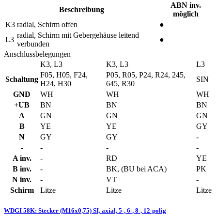
ABN inv.
Beschreibung
möglich
K3
radial, Schirm offen
●
radial, Schirm mit Gebergehäuse leitend
L3
●
verbunden
Anschlussbelegungen
K3, L3
K3, L3
L3
F05, H05, F24,
P05, R05, P24, R24, 245,
Schaltung
SIN
H24, H30
645, R30
GND
WH
WH
WH
+UB
BN
BN
BN
A
GN
GN
GN
B
YE
YE
GY
N
GY
GY
-
-
-
-
-
A inv.
-
RD
YE
B inv.
-
BK, (BU bei ACA)
PK
N inv.
-
VT
-
Schirm
Litze
Litze
Litze
WDGI 58K: Stecker (M16x0,75) SI, axial, 5-, 6-, 8-, 12-polig