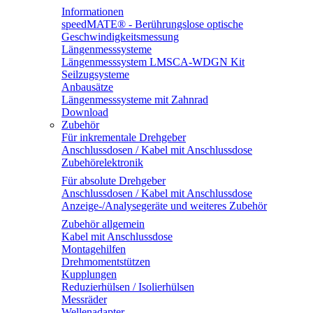
Informationen
speedMATE® - Berührungslose optische
Geschwindigkeitsmessung
Längenmesssysteme
Längenmesssystem LMSCA-WDGN Kit
Seilzugsysteme
Anbausätze
Längenmesssysteme mit Zahnrad
Download
Zubehör
Für inkrementale Drehgeber
Anschlussdosen / Kabel mit Anschlussdose
Zubehörelektronik
Für absolute Drehgeber
Anschlussdosen / Kabel mit Anschlussdose
Anzeige-/Analysegeräte und weiteres Zubehör
Zubehör allgemein
Kabel mit Anschlussdose
Montagehilfen
Drehmomentstützen
Kupplungen
Reduzierhülsen / Isolierhülsen
Messräder
Wellenadapter