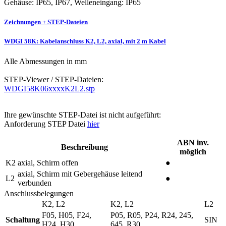
Gehäuse: IP65, IP67, Welleneingang: IP65
Zeichnungen + STEP-Dateien
WDGI 58K: Kabelanschluss K2, L2, axial, mit 2 m Kabel
Alle Abmessungen in mm
STEP-Viewer / STEP-Dateien:
WDGI58K06xxxxK2L2.stp
Ihre gewünschte STEP-Datei ist nicht aufgeführt:
Anforderung STEP Datei
hier
ABN inv.
Beschreibung
möglich
K2
axial, Schirm offen
●
axial, Schirm mit Gebergehäuse leitend
L2
●
verbunden
Anschlussbelegungen
K2, L2
K2, L2
L2
F05, H05, F24,
P05, R05, P24, R24, 245,
Schaltung
SIN
H24, H30
645, R30