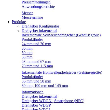
Pressemitteilungen
Anwendungsberichte
Messen
Messetermine
Produkte
Drehgeber Konfigurator
Drehgeber inkremental
Inkrementale Vollwellendrehgeber (Gehäusegröße)
Produktfinder
24 mm und 30 mm
36 mm
50 mm
58 mm
63 mm und 67 mm
70 mm und 115 mm
Inkrementale Hohlwellendrehgeber (Gehäusegröße)
Produktfinder
36 mm und 58 mm
80 mm, 100 mm und 145 mm
Informationen
Drehgeber inkremental
Drehgeber WDGN | Smartphone (NFC)
Drehgeber WDGP
Drehgeber WDGI