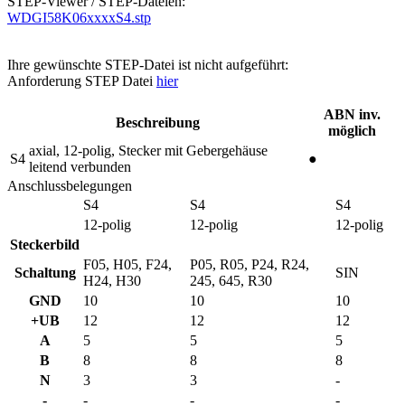
STEP-Viewer / STEP-Dateien:
WDGI58K06xxxxS4.stp
Ihre gewünschte STEP-Datei ist nicht aufgeführt:
Anforderung STEP Datei
hier
ABN inv.
Beschreibung
möglich
axial, 12-polig, Stecker mit Gebergehäuse
S4
●
leitend verbunden
Anschlussbelegungen
S4
S4
S4
12-polig
12-polig
12-polig
Steckerbild
F05, H05, F24,
P05, R05, P24, R24,
Schaltung
SIN
H24, H30
245, 645, R30
GND
10
10
10
+UB
12
12
12
A
5
5
5
B
8
8
8
N
3
3
-
-
-
-
-