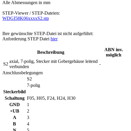
Alle Abmessungen in mm
STEP-Viewer / STEP-Dateien:
WDGI58K06xxxxS2.stp
Ihre gewünschte STEP-Datei ist nicht aufgeführt:
Anforderung STEP Datei
hier
ABN inv.
Beschreibung
möglich
axial, 7-polig, Stecker mit Gebergehäuse leitend
S2
-
verbunden
Anschlussbelegungen
S2
7-polig
Steckerbild
Schaltung
F05, H05, F24, H24, H30
GND
1
+UB
2
A
3
B
4
N
5