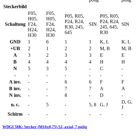
Steckerbild
F05,
F05,
P05, R05,
P05, R05,
H05,
H05,
P24, R24,
P24, R24,
Schaltung
F24,
F24,
SIN
SIN
R30, 245,
245, 645,
H24,
H24,
645
R30
H30
H30
GND
1
6
1
1
K, L
K, L
+UB
2
1
2
2
M, B
M, B
A
3
2
3
3
E
E
B
4
4
4
4
H
H
N
5
3
5
-
C
-
-
-
-
-
-
-
-
A inv.
-
-
6
6
F
F
B inv.
-
-
7
7
A
A
N inv.
-
-
8
-
D
-
D, G,
n. c.
-
5
-
5, 8
G, J
J
Schirm
-
-
-
-
-
-
WDGI 58K: Stecker (M16x0,75) S2, axial, 7-polig