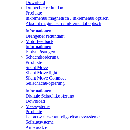
Download
Drehgeber redundant
Produkte
Inkremental magnetisch / Inkremental optisch
Absolut magnetisch / Inkremental optisch
Informationen
Drehgeber redundant
Motorfeedback
Informationen
Einbaulösungen
Schachtkopierung
Produkte
Silent Move
Silent Move light
Silent Move Compact
Seilschachtkopierung
Informationen
Digitale Schachtkopierung
Download
Messsysteme
Produkte
Längen-/ Geschwindigkeitsmesssysteme
Seilzugsysteme
Anbausätze