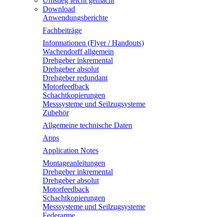
Umstieg leicht gemacht
Download
Anwendungsberichte
Fachbeiträge
Informationen (Flyer / Handouts)
Wachendorff allgemein
Drehgeber inkremental
Drehgeber absolut
Drehgeber redundant
Motorfeedback
Schachtkopierungen
Messsysteme und Seilzugsysteme
Zubehör
Allgemeine technische Daten
Apps
Application Notes
Montageanleitungen
Drehgeber inkremental
Drehgeber absolut
Motorfeedback
Schachtkopierungen
Messsysteme und Seilzugsysteme
Federarme