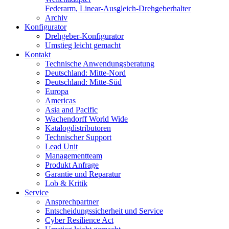
Federarm, Linear-Ausgleich-Drehgeberhalter
Archiv
Konfigurator
Drehgeber-Konfigurator
Umstieg leicht gemacht
Kontakt
Technische Anwendungsberatung
Deutschland: Mitte-Nord
Deutschland: Mitte-Süd
Europa
Americas
Asia and Pacific
Wachendorff World Wide
Katalogdistributoren
Technischer Support
Lead Unit
Managementteam
Produkt Anfrage
Garantie und Reparatur
Lob & Kritik
Service
Ansprechpartner
Entscheidungssicherheit und Service
Cyber Resilience Act