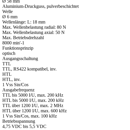
Ø 58 mm
Aluminium-Druckguss, pulverbeschichtet
Welle
Ø 6 mm
Wellenlänge:
L: 18 mm
Max. Wellenbelastung radial:
80 N
Max. Wellenbelastung axial:
50 N
Max. Betriebsdrehzahl
8000 min'-1
Funktionsprinzip
optisch
Ausgangsschaltung
TTL
TTL, RS422 kompatibel, inv.
HTL
HTL, inv.
1 Vss Sin/Cos
Ausgabefrequenz
TTL bis 5000 I/U, max. 200 kHz
HTL bis 5000 I/U, max. 200 kHz
TTL über 1200 I/U, max. 2 MHz
HTL über 1200 I/U, max. 600 kHz
1 Vss Sin/Cos, max. 100 kHz
Betriebsspannung
4,75 VDC bis 5,5 VDC