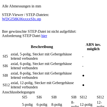
Alle Abmessungen in mm
STEP-Viewer / STEP-Dateien:
WDGI58K06xxxxSIx.stp
Ihre gewünschte STEP-Datei ist nicht aufgeführt:
Anforderung STEP Datei
hier
ABN inv.
Beschreibung
möglich
axial, 5-polig, Stecker mit Gebergehäuse
SI5
-
leitend verbunden
axial, 6-polig, Stecker mit Gebergehäuse
SI6
-
leitend verbunden
axial, 8-polig, Stecker mit Gebergehäuse
SI8
●
leitend verbunden
axial, 12-polig, Stecker mit Gebergehäuse
SI12
●
leitend verbunden
Anschlussbelegungen
SI5
SI6
SI8
SI8
SI12
SI12
8-
12-
5-polig
6-polig
8-polig
12-polig
polig
polig