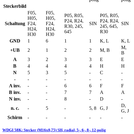
Steckerbild
F05,
F05,
P05, R05,
P05, R05,
H05,
H05,
P24, R24,
P24, R24,
Schaltung
F24,
F24,
SIN
SIN
R30, 245,
245, 645,
H24,
H24,
645
R30
H30
H30
GND
1
6
1
1
K, L
K, L
M,
+UB
2
1
2
2
M, B
B
A
3
2
3
3
E
E
B
4
4
4
4
H
H
N
5
3
5
-
C
-
-
-
-
-
-
-
-
A inv.
-
-
6
6
F
F
B inv.
-
-
7
7
A
A
N inv.
-
-
8
-
D
-
D,
n. c.
-
5
-
5, 8
G, J
G, J
Schirm
-
-
-
-
-
-
WDGI 58K: Stecker (M16x0,75) SH, radial, 5-, 6-, 8-, 12-polig