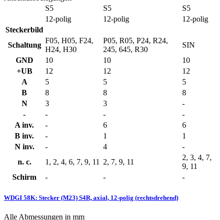
S5
S5
S5
12-polig
12-polig
12-polig
Steckerbild
F05, H05, F24,
P05, R05, P24, R24,
Schaltung
SIN
H24, H30
245, 645, R30
GND
10
10
10
+UB
12
12
12
A
5
5
5
B
8
8
8
N
3
3
-
-
-
-
-
A inv.
-
6
6
B inv.
-
1
1
N inv.
-
4
-
2, 3, 4, 7,
n. c.
1, 2, 4, 6, 7, 9, 11
2, 7, 9, 11
9, 11
Schirm
-
-
-
WDGI 58K: Stecker (M23) S4R, axial, 12-polig (rechtsdrehend)
Alle Abmessungen in mm