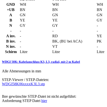
GND
WH
WH
WH
+UB
BN
BN
BN
A
GN
GN
GN
B
YE
YE
GY
N
GY
GY
-
-
-
-
-
A inv.
-
RD
YE
B inv.
-
BK, (BU bei ACA)
PK
N inv.
-
VT
-
Schirm
Litze
Litze
Litze
WDGI 58K: Kabelanschluss K3, L3, radial, mit 2 m Kabel
Alle Abmessungen in mm
STEP-Viewer / STEP-Dateien:
WDGI58K06xxxxK3L3.stp
Ihre gewünschte STEP-Datei ist nicht aufgeführt:
Anforderung STEP Datei
hier