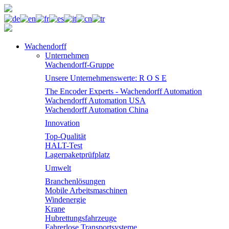
Wachendorff
Unternehmen
Wachendorff-Gruppe
Unsere Unternehmenswerte: R O S E
The Encoder Experts - Wachendorff Automation
Wachendorff Automation USA
Wachendorff Automation China
Innovation
Top-Qualität
HALT-Test
Lagerpaketprüfplatz
Umwelt
Branchenlösungen
Mobile Arbeitsmaschinen
Windenergie
Krane
Hubrettungsfahrzeuge
Fahrerlose Transportsysteme