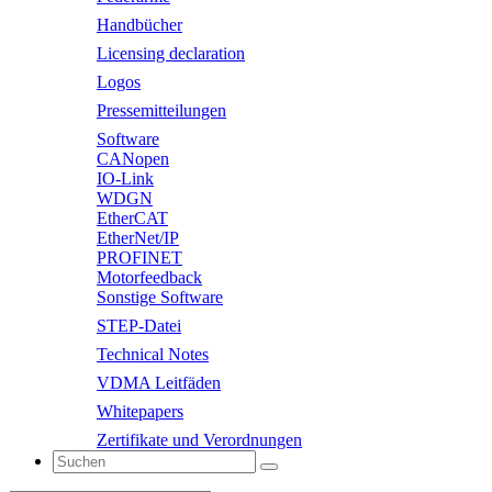
Handbücher
Licensing declaration
Logos
Pressemitteilungen
Software
CANopen
IO-Link
WDGN
EtherCAT
EtherNet/IP
PROFINET
Motorfeedback
Sonstige Software
STEP-Datei
Technical Notes
VDMA Leitfäden
Whitepapers
Zertifikate und Verordnungen