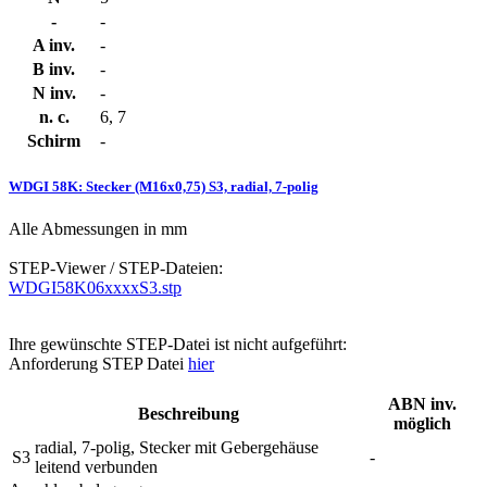
-
-
A inv.
-
B inv.
-
N inv.
-
n. c.
6, 7
Schirm
-
WDGI 58K: Stecker (M16x0,75) S3, radial, 7-polig
Alle Abmessungen in mm
STEP-Viewer / STEP-Dateien:
WDGI58K06xxxxS3.stp
Ihre gewünschte STEP-Datei ist nicht aufgeführt:
Anforderung STEP Datei
hier
ABN inv.
Beschreibung
möglich
radial, 7-polig, Stecker mit Gebergehäuse
S3
-
leitend verbunden