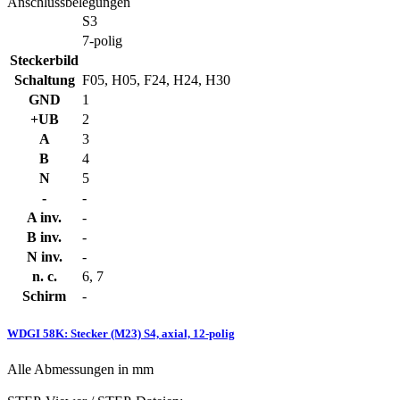
Anschlussbelegungen
S3
7-polig
Steckerbild
Schaltung
F05, H05, F24, H24, H30
GND
1
+UB
2
A
3
B
4
N
5
-
-
A inv.
-
B inv.
-
N inv.
-
n. c.
6, 7
Schirm
-
WDGI 58K: Stecker (M23) S4, axial, 12-polig
Alle Abmessungen in mm