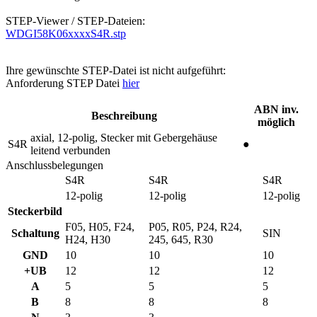
STEP-Viewer / STEP-Dateien:
WDGI58K06xxxxS4R.stp
Ihre gewünschte STEP-Datei ist nicht aufgeführt:
Anforderung STEP Datei
hier
ABN inv.
Beschreibung
möglich
axial, 12-polig, Stecker mit Gebergehäuse
S4R
●
leitend verbunden
Anschlussbelegungen
S4R
S4R
S4R
12-polig
12-polig
12-polig
Steckerbild
F05, H05, F24,
P05, R05, P24, R24,
Schaltung
SIN
H24, H30
245, 645, R30
GND
10
10
10
+UB
12
12
12
A
5
5
5
B
8
8
8