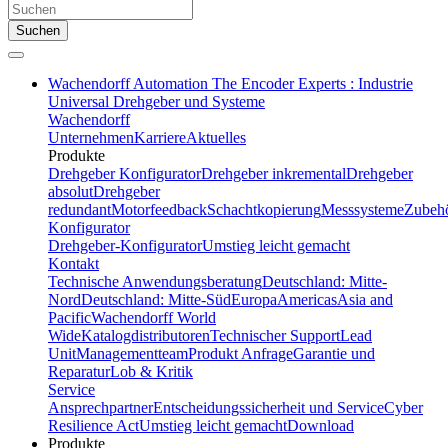
Suchen
Wachendorff Automation The Encoder Experts : Industrie
Universal Drehgeber und Systeme
Wachendorff
Unternehmen
Karriere
Aktuelles
Produkte
Drehgeber Konfigurator
Drehgeber inkremental
Drehgeber
absolut
Drehgeber
redundant
Motorfeedback
Schachtkopierung
Messsysteme
Zubeh
Konfigurator
Drehgeber-Konfigurator
Umstieg leicht gemacht
Kontakt
Technische Anwendungsberatung
Deutschland: Mitte-
Nord
Deutschland: Mitte-Süd
Europa
Americas
Asia and
Pacific
Wachendorff World
Wide
Katalogdistributoren
Technischer Support
Lead
Unit
Managementteam
Produkt Anfrage
Garantie und
Reparatur
Lob & Kritik
Service
Ansprechpartner
Entscheidungssicherheit und Service
Cyber
Resilience Act
Umstieg leicht gemacht
Download
Produkte