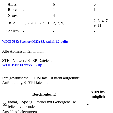
A inv.
-
6
6
B inv.
-
1
1
N inv.
-
4
-
2, 3, 4, 7,
n. c.
1, 2, 4, 6, 7, 9, 11
2, 7, 9, 11
9, 11
Schirm
-
-
-
WDGI 58K: Stecker (M23) S5, radial, 12-polig
Alle Abmessungen in mm
STEP-Viewer / STEP-Dateien:
WDGI58K06xxxxS5.stp
Ihre gewünschte STEP-Datei ist nicht aufgeführt:
Anforderung STEP Datei
hier
ABN inv.
Beschreibung
möglich
radial, 12-polig, Stecker mit Gebergehäuse
S5
●
leitend verbunden
Anschlussbelegungen