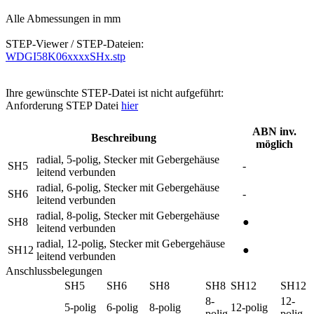
Alle Abmessungen in mm
STEP-Viewer / STEP-Dateien:
WDGI58K06xxxxSHx.stp
Ihre gewünschte STEP-Datei ist nicht aufgeführt:
Anforderung STEP Datei
hier
ABN inv.
Beschreibung
möglich
radial, 5-polig, Stecker mit Gebergehäuse
SH5
-
leitend verbunden
radial, 6-polig, Stecker mit Gebergehäuse
SH6
-
leitend verbunden
radial, 8-polig, Stecker mit Gebergehäuse
SH8
●
leitend verbunden
radial, 12-polig, Stecker mit Gebergehäuse
SH12
●
leitend verbunden
Anschlussbelegungen
SH5
SH6
SH8
SH8
SH12
SH12
8-
12-
5-polig
6-polig
8-polig
12-polig
polig
polig