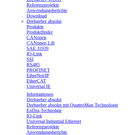
Referenzprojekte
Anwendungsberichte
Download
Drehgeber absolut
Produkte
Produktfinder
CANopen
CANopen Lift
SAE J1939
IO-Link
SSI
RS485
PROFINET
EtherNet/IP
EtherCAT
Universal IE
Informationen
Drehgeber absolut
Drehgeber absolut mit QuattroMag-Technologie
EnDra-Technolgie
IO-Link
Universal Industrial Ethernet
Referenzprojekte
Anwendungsberichte