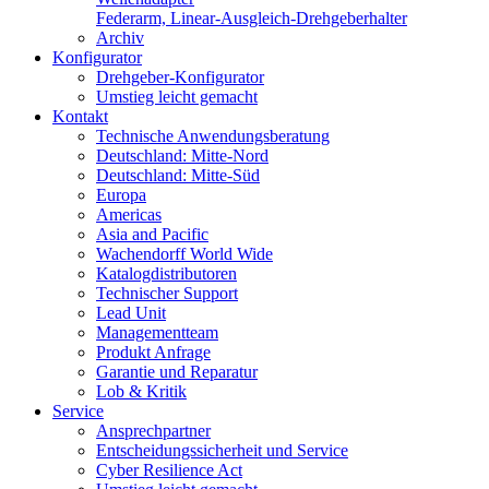
Federarm, Linear-Ausgleich-Drehgeberhalter
Archiv
Konfigurator
Drehgeber-Konfigurator
Umstieg leicht gemacht
Kontakt
Technische Anwendungsberatung
Deutschland: Mitte-Nord
Deutschland: Mitte-Süd
Europa
Americas
Asia and Pacific
Wachendorff World Wide
Katalogdistributoren
Technischer Support
Lead Unit
Managementteam
Produkt Anfrage
Garantie und Reparatur
Lob & Kritik
Service
Ansprechpartner
Entscheidungssicherheit und Service
Cyber Resilience Act