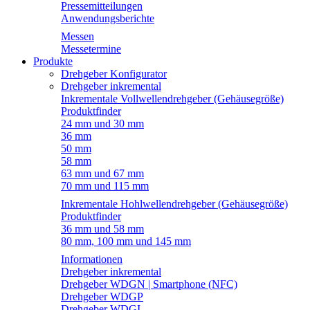
Pressemitteilungen
Anwendungsberichte
Messen
Messetermine
Produkte
Drehgeber Konfigurator
Drehgeber inkremental
Inkrementale Vollwellendrehgeber (Gehäusegröße)
Produktfinder
24 mm und 30 mm
36 mm
50 mm
58 mm
63 mm und 67 mm
70 mm und 115 mm
Inkrementale Hohlwellendrehgeber (Gehäusegröße)
Produktfinder
36 mm und 58 mm
80 mm, 100 mm und 145 mm
Informationen
Drehgeber inkremental
Drehgeber WDGN | Smartphone (NFC)
Drehgeber WDGP
Drehgeber WDGI