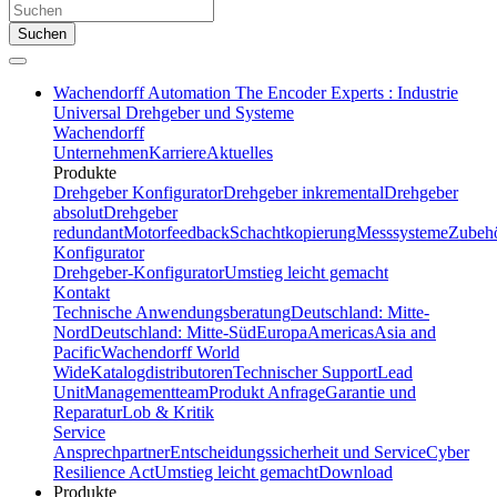
Suchen
Wachendorff Automation The Encoder Experts : Industrie
Universal Drehgeber und Systeme
Wachendorff
Unternehmen
Karriere
Aktuelles
Produkte
Drehgeber Konfigurator
Drehgeber inkremental
Drehgeber
absolut
Drehgeber
redundant
Motorfeedback
Schachtkopierung
Messsysteme
Zubeh
Konfigurator
Drehgeber-Konfigurator
Umstieg leicht gemacht
Kontakt
Technische Anwendungsberatung
Deutschland: Mitte-
Nord
Deutschland: Mitte-Süd
Europa
Americas
Asia and
Pacific
Wachendorff World
Wide
Katalogdistributoren
Technischer Support
Lead
Unit
Managementteam
Produkt Anfrage
Garantie und
Reparatur
Lob & Kritik
Service
Ansprechpartner
Entscheidungssicherheit und Service
Cyber
Resilience Act
Umstieg leicht gemacht
Download
Produkte