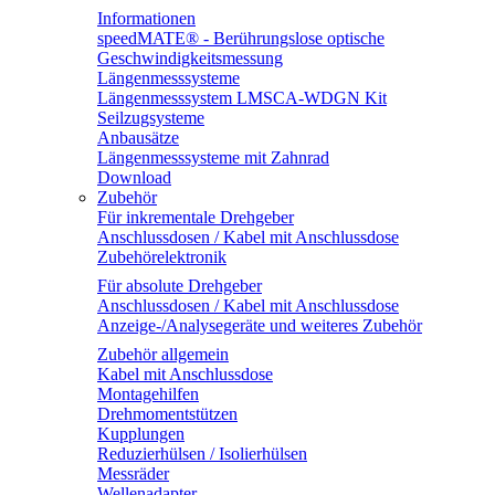
Informationen
speedMATE® - Berührungslose optische
Geschwindigkeitsmessung
Längenmesssysteme
Längenmesssystem LMSCA-WDGN Kit
Seilzugsysteme
Anbausätze
Längenmesssysteme mit Zahnrad
Download
Zubehör
Für inkrementale Drehgeber
Anschlussdosen / Kabel mit Anschlussdose
Zubehörelektronik
Für absolute Drehgeber
Anschlussdosen / Kabel mit Anschlussdose
Anzeige-/Analysegeräte und weiteres Zubehör
Zubehör allgemein
Kabel mit Anschlussdose
Montagehilfen
Drehmomentstützen
Kupplungen
Reduzierhülsen / Isolierhülsen
Messräder
Wellenadapter