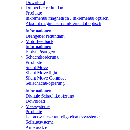
Download
Drehgeber redundant
Produkte
Inkremental magnetisch / Inkremental optisch
Absolut magnetisch / Inkremental optisch
Informationen
Drehgeber redundant
Motorfeedback
Informationen
Einbaulösungen
Schachtkopierung
Produkte
Silent Move
Silent Move light
Silent Move Compact
Seilschachtkopierung
Informationen
Digitale Schachtkopierung
Download
Messsysteme
Produkte
Längen-/ Geschwindigkeitsmesssysteme
Seilzugsysteme
Anbausätze