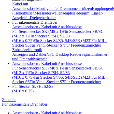
Kabel mit
Anschlussdose
Montagehilfen
Drehmomentstützen
Kupplungen
R
/ Isolierhülsen
Messräder
Wellenadapter
Federarm, Linear-
Ausgleich-Drehgeberhalter
Für inkrementale Drehgeber
Anschlussdosen / Kabel mit Anschlussdose
Für Sensorstecker SK (M8 x 1)
Für Sensorstecker SB/SC
(M12 x 1)
Für Stecker SI/SH, S2/S3
(M16 x 0,75)
Für Stecker S4/S5, S4R/S5R (M23)
Für MIL-
Stecker S6
Für Ventil-Stecker S7
Für Frequenzumrichter
Zubehörelektronik
Anzeigen und Zähler
NFC Desktop Reader
Signalumformer
und Drehzahlwächter
Anschlussdosen / Kabel mit Anschlussdose
Für Sensorstecker SK (M8 x 1)
Für Sensorstecker SB/SC
(M12 x 1)
Für Stecker SI/SH, S2/S3
(M16 x 0,75)
Für Stecker S4/S5, S4R/S5R (M23)
Für MIL-
Stecker S6
Für Ventil-Stecker S7
Für Frequenzumrichter
Für Stecker SI/SH, S2/S3
(M16 x 0,75)
Zubehör
Für inkrementale Drehgeber
Anschlussdosen / Kabel mit Anschlussdose