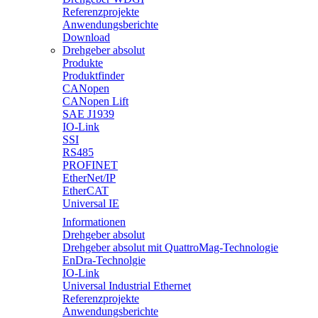
Referenzprojekte
Anwendungsberichte
Download
Drehgeber absolut
Produkte
Produktfinder
CANopen
CANopen Lift
SAE J1939
IO-Link
SSI
RS485
PROFINET
EtherNet/IP
EtherCAT
Universal IE
Informationen
Drehgeber absolut
Drehgeber absolut mit QuattroMag-Technologie
EnDra-Technolgie
IO-Link
Universal Industrial Ethernet
Referenzprojekte
Anwendungsberichte