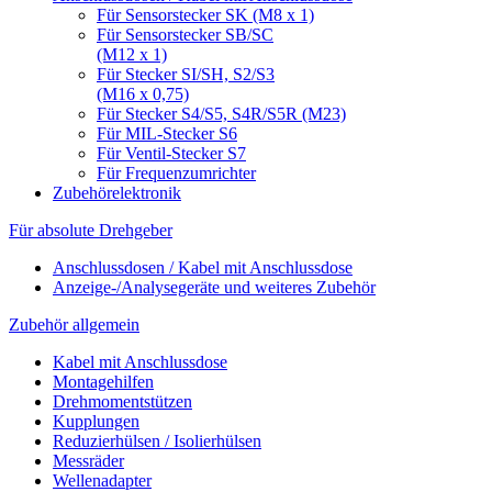
Für Sensorstecker SK (M8 x 1)
Für Sensorstecker SB/SC
(M12 x 1)
Für Stecker SI/SH, S2/S3
(M16 x 0,75)
Für Stecker S4/S5, S4R/S5R (M23)
Für MIL-Stecker S6
Für Ventil-Stecker S7
Für Frequenzumrichter
Zubehörelektronik
Für absolute Drehgeber
Anschlussdosen / Kabel mit Anschlussdose
Anzeige-/Analysegeräte und weiteres Zubehör
Zubehör allgemein
Kabel mit Anschlussdose
Montagehilfen
Drehmomentstützen
Kupplungen
Reduzierhülsen / Isolierhülsen
Messräder
Wellenadapter