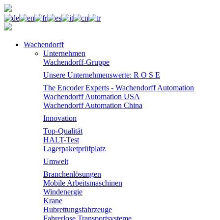
Wachendorff
Unternehmen
Wachendorff-Gruppe
Unsere Unternehmenswerte: R O S E
The Encoder Experts - Wachendorff Automation
Wachendorff Automation USA
Wachendorff Automation China
Innovation
Top-Qualität
HALT-Test
Lagerpaketprüfplatz
Umwelt
Branchenlösungen
Mobile Arbeitsmaschinen
Windenergie
Krane
Hubrettungsfahrzeuge
Fahrerlose Transportsysteme