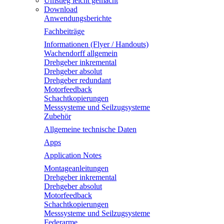
Umstieg leicht gemacht
Download
Anwendungsberichte
Fachbeiträge
Informationen (Flyer / Handouts)
Wachendorff allgemein
Drehgeber inkremental
Drehgeber absolut
Drehgeber redundant
Motorfeedback
Schachtkopierungen
Messsysteme und Seilzugsysteme
Zubehör
Allgemeine technische Daten
Apps
Application Notes
Montageanleitungen
Drehgeber inkremental
Drehgeber absolut
Motorfeedback
Schachtkopierungen
Messsysteme und Seilzugsysteme
Federarme