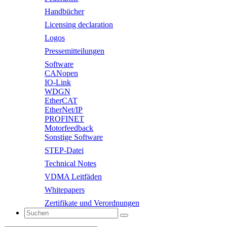
Handbücher
Licensing declaration
Logos
Pressemitteilungen
Software
CANopen
IO-Link
WDGN
EtherCAT
EtherNet/IP
PROFINET
Motorfeedback
Sonstige Software
STEP-Datei
Technical Notes
VDMA Leitfäden
Whitepapers
Zertifikate und Verordnungen