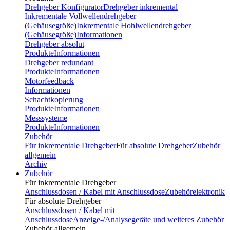
Drehgeber Konfigurator
Drehgeber inkremental
Inkrementale Vollwellendrehgeber
(Gehäusegröße)
Inkrementale Hohlwellendrehgeber
(Gehäusegröße)
Informationen
Drehgeber absolut
Produkte
Informationen
Drehgeber redundant
Produkte
Informationen
Motorfeedback
Informationen
Schachtkopierung
Produkte
Informationen
Messsysteme
Produkte
Informationen
Zubehör
Für inkrementale Drehgeber
Für absolute Drehgeber
Zubehör
allgemein
Archiv
Zubehör
Für inkrementale Drehgeber
Anschlussdosen / Kabel mit Anschlussdose
Zubehörelektronik
Für absolute Drehgeber
Anschlussdosen / Kabel mit
Anschlussdose
Anzeige-/Analysegeräte und weiteres Zubehör
Zubehör allgemein