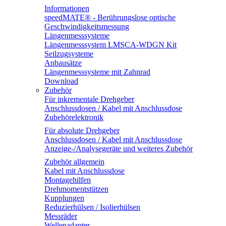
Informationen
speedMATE® - Berührungslose optische
Geschwindigkeitsmessung
Längenmesssysteme
Längenmesssystem LMSCA-WDGN Kit
Seilzugsysteme
Anbausätze
Längenmesssysteme mit Zahnrad
Download
Zubehör
Für inkrementale Drehgeber
Anschlussdosen / Kabel mit Anschlussdose
Zubehörelektronik
Für absolute Drehgeber
Anschlussdosen / Kabel mit Anschlussdose
Anzeige-/Analysegeräte und weiteres Zubehör
Zubehör allgemein
Kabel mit Anschlussdose
Montagehilfen
Drehmomentstützen
Kupplungen
Reduzierhülsen / Isolierhülsen
Messräder
Wellenadapter