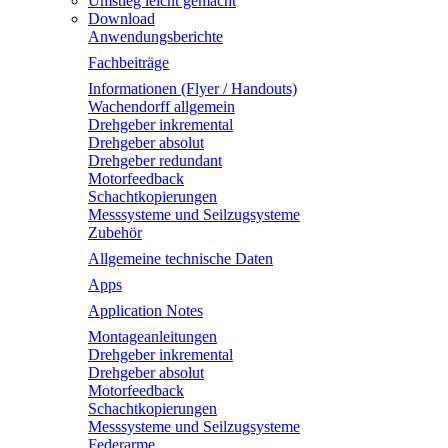
Umstieg leicht gemacht
Download
Anwendungsberichte
Fachbeiträge
Informationen (Flyer / Handouts)
Wachendorff allgemein
Drehgeber inkremental
Drehgeber absolut
Drehgeber redundant
Motorfeedback
Schachtkopierungen
Messsysteme und Seilzugsysteme
Zubehör
Allgemeine technische Daten
Apps
Application Notes
Montageanleitungen
Drehgeber inkremental
Drehgeber absolut
Motorfeedback
Schachtkopierungen
Messsysteme und Seilzugsysteme
Federarme