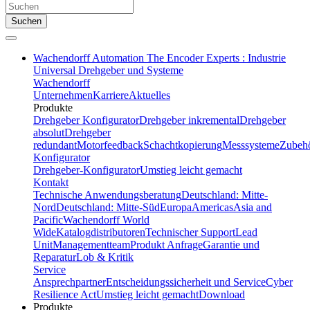
Suchen
Wachendorff Automation The Encoder Experts : Industrie
Universal Drehgeber und Systeme
Wachendorff
Unternehmen
Karriere
Aktuelles
Produkte
Drehgeber Konfigurator
Drehgeber inkremental
Drehgeber
absolut
Drehgeber
redundant
Motorfeedback
Schachtkopierung
Messsysteme
Zubeh
Konfigurator
Drehgeber-Konfigurator
Umstieg leicht gemacht
Kontakt
Technische Anwendungsberatung
Deutschland: Mitte-
Nord
Deutschland: Mitte-Süd
Europa
Americas
Asia and
Pacific
Wachendorff World
Wide
Katalogdistributoren
Technischer Support
Lead
Unit
Managementteam
Produkt Anfrage
Garantie und
Reparatur
Lob & Kritik
Service
Ansprechpartner
Entscheidungssicherheit und Service
Cyber
Resilience Act
Umstieg leicht gemacht
Download
Produkte