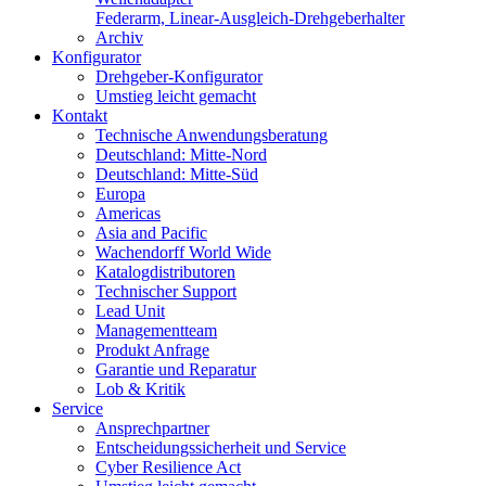
Federarm, Linear-Ausgleich-Drehgeberhalter
Archiv
Konfigurator
Drehgeber-Konfigurator
Umstieg leicht gemacht
Kontakt
Technische Anwendungsberatung
Deutschland: Mitte-Nord
Deutschland: Mitte-Süd
Europa
Americas
Asia and Pacific
Wachendorff World Wide
Katalogdistributoren
Technischer Support
Lead Unit
Managementteam
Produkt Anfrage
Garantie und Reparatur
Lob & Kritik
Service
Ansprechpartner
Entscheidungssicherheit und Service
Cyber Resilience Act