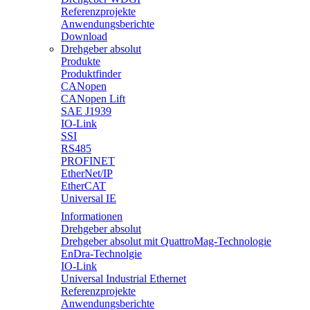
Referenzprojekte
Anwendungsberichte
Download
Drehgeber absolut
Produkte
Produktfinder
CANopen
CANopen Lift
SAE J1939
IO-Link
SSI
RS485
PROFINET
EtherNet/IP
EtherCAT
Universal IE
Informationen
Drehgeber absolut
Drehgeber absolut mit QuattroMag-Technologie
EnDra-Technolgie
IO-Link
Universal Industrial Ethernet
Referenzprojekte
Anwendungsberichte