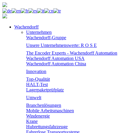
Wachendorff
Unternehmen
Wachendorff-Gruppe
Unsere Unternehmenswerte: R O S E
The Encoder Experts - Wachendorff Automation
Wachendorff Automation USA
Wachendorff Automation China
Innovation
Top-Qualität
HALT-Test
Lagerpaketprüfplatz
Umwelt
Branchenlösungen
Mobile Arbeitsmaschinen
Windenergie
Krane
Hubrettungsfahrzeuge
Fahrerlose Transportsysteme