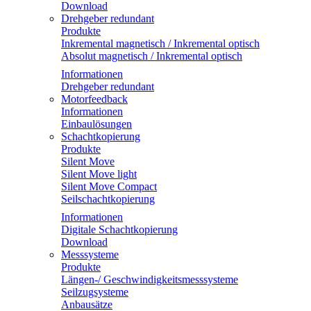
Download
Drehgeber redundant
Produkte
Inkremental magnetisch / Inkremental optisch
Absolut magnetisch / Inkremental optisch
Informationen
Drehgeber redundant
Motorfeedback
Informationen
Einbaulösungen
Schachtkopierung
Produkte
Silent Move
Silent Move light
Silent Move Compact
Seilschachtkopierung
Informationen
Digitale Schachtkopierung
Download
Messsysteme
Produkte
Längen-/ Geschwindigkeitsmesssysteme
Seilzugsysteme
Anbausätze