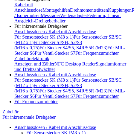
Kabel mit
Anschlussdose
Montagehilfen
Drehmomentstützen
Kupplungen
R
/ Isolierhülsen
Messräder
Wellenadapter
Federarm, Linear-
Ausgleich-Drehgeberhalter
Für inkrementale Drehgeber
Anschlussdosen / Kabel mit Anschlussdose
Für Sensorstecker SK (M8 x 1)
Für Sensorstecker SB/SC
(M12 x 1)
Für Stecker SI/SH, S2/S3
(M16 x 0,75)
Für Stecker S4/S5, S4R/S5R (M23)
Für MIL-
Stecker S6
Für Ventil-Stecker S7
Für Frequenzumrichter
Zubehörelektronik
Anzeigen und Zähler
NFC Desktop Reader
Signalumformer
und Drehzahlwächter
Anschlussdosen / Kabel mit Anschlussdose
Für Sensorstecker SK (M8 x 1)
Für Sensorstecker SB/SC
(M12 x 1)
Für Stecker SI/SH, S2/S3
(M16 x 0,75)
Für Stecker S4/S5, S4R/S5R (M23)
Für MIL-
Stecker S6
Für Ventil-Stecker S7
Für Frequenzumrichter
Für Frequenzumrichter
Zubehör
Für inkrementale Drehgeber
Anschlussdosen / Kabel mit Anschlussdose
Für Sensorstecker SK (M8 x 1)