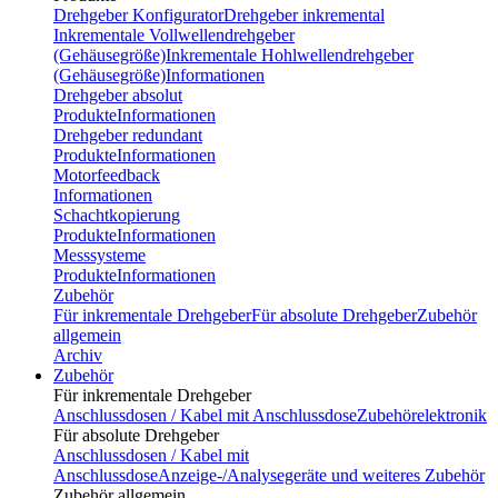
Drehgeber Konfigurator
Drehgeber inkremental
Inkrementale Vollwellendrehgeber
(Gehäusegröße)
Inkrementale Hohlwellendrehgeber
(Gehäusegröße)
Informationen
Drehgeber absolut
Produkte
Informationen
Drehgeber redundant
Produkte
Informationen
Motorfeedback
Informationen
Schachtkopierung
Produkte
Informationen
Messsysteme
Produkte
Informationen
Zubehör
Für inkrementale Drehgeber
Für absolute Drehgeber
Zubehör
allgemein
Archiv
Zubehör
Für inkrementale Drehgeber
Anschlussdosen / Kabel mit Anschlussdose
Zubehörelektronik
Für absolute Drehgeber
Anschlussdosen / Kabel mit
Anschlussdose
Anzeige-/Analysegeräte und weiteres Zubehör
Zubehör allgemein