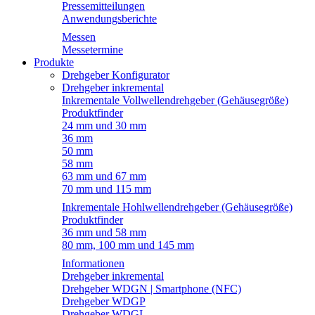
Pressemitteilungen
Anwendungsberichte
Messen
Messetermine
Produkte
Drehgeber Konfigurator
Drehgeber inkremental
Inkrementale Vollwellendrehgeber (Gehäusegröße)
Produktfinder
24 mm und 30 mm
36 mm
50 mm
58 mm
63 mm und 67 mm
70 mm und 115 mm
Inkrementale Hohlwellendrehgeber (Gehäusegröße)
Produktfinder
36 mm und 58 mm
80 mm, 100 mm und 145 mm
Informationen
Drehgeber inkremental
Drehgeber WDGN | Smartphone (NFC)
Drehgeber WDGP
Drehgeber WDGI