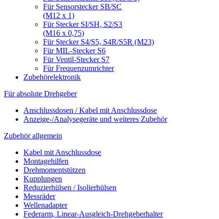
Für Sensorstecker SB/SC
(M12 x 1)
Für Stecker SI/SH, S2/S3
(M16 x 0,75)
Für Stecker S4/S5, S4R/S5R (M23)
Für MIL-Stecker S6
Für Ventil-Stecker S7
Für Frequenzumrichter
Zubehörelektronik
Für absolute Drehgeber
Anschlussdosen / Kabel mit Anschlussdose
Anzeige-/Analysegeräte und weiteres Zubehör
Zubehör allgemein
Kabel mit Anschlussdose
Montagehilfen
Drehmomentstützen
Kupplungen
Reduzierhülsen / Isolierhülsen
Messräder
Wellenadapter
Federarm, Linear-Ausgleich-Drehgeberhalter