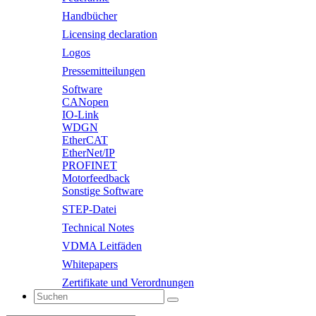
Handbücher
Licensing declaration
Logos
Pressemitteilungen
Software
CANopen
IO-Link
WDGN
EtherCAT
EtherNet/IP
PROFINET
Motorfeedback
Sonstige Software
STEP-Datei
Technical Notes
VDMA Leitfäden
Whitepapers
Zertifikate und Verordnungen