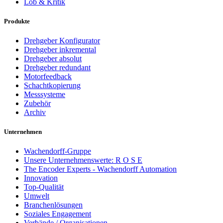
Lob & Kritik
Produkte
Drehgeber Konfigurator
Drehgeber inkremental
Drehgeber absolut
Drehgeber redundant
Motorfeedback
Schachtkopierung
Messsysteme
Zubehör
Archiv
Unternehmen
Wachendorff-Gruppe
Unsere Unternehmenswerte: R O S E
The Encoder Experts - Wachendorff Automation
Innovation
Top-Qualität
Umwelt
Branchenlösungen
Soziales Engagement
Verbände / Organisationen