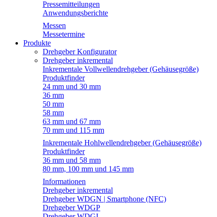
Pressemitteilungen
Anwendungsberichte
Messen
Messetermine
Produkte
Drehgeber Konfigurator
Drehgeber inkremental
Inkrementale Vollwellendrehgeber (Gehäusegröße)
Produktfinder
24 mm und 30 mm
36 mm
50 mm
58 mm
63 mm und 67 mm
70 mm und 115 mm
Inkrementale Hohlwellendrehgeber (Gehäusegröße)
Produktfinder
36 mm und 58 mm
80 mm, 100 mm und 145 mm
Informationen
Drehgeber inkremental
Drehgeber WDGN | Smartphone (NFC)
Drehgeber WDGP
Drehgeber WDGI