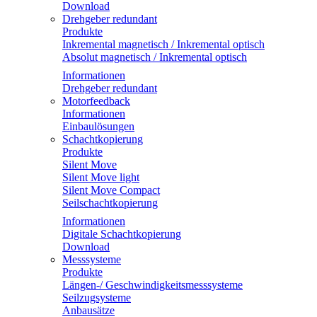
Download
Drehgeber redundant
Produkte
Inkremental magnetisch / Inkremental optisch
Absolut magnetisch / Inkremental optisch
Informationen
Drehgeber redundant
Motorfeedback
Informationen
Einbaulösungen
Schachtkopierung
Produkte
Silent Move
Silent Move light
Silent Move Compact
Seilschachtkopierung
Informationen
Digitale Schachtkopierung
Download
Messsysteme
Produkte
Längen-/ Geschwindigkeitsmesssysteme
Seilzugsysteme
Anbausätze