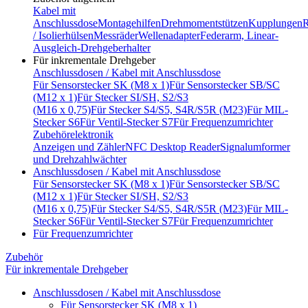
Kabel mit
Anschlussdose
Montagehilfen
Drehmomentstützen
Kupplungen
R
/ Isolierhülsen
Messräder
Wellenadapter
Federarm, Linear-
Ausgleich-Drehgeberhalter
Für inkrementale Drehgeber
Anschlussdosen / Kabel mit Anschlussdose
Für Sensorstecker SK (M8 x 1)
Für Sensorstecker SB/SC
(M12 x 1)
Für Stecker SI/SH, S2/S3
(M16 x 0,75)
Für Stecker S4/S5, S4R/S5R (M23)
Für MIL-
Stecker S6
Für Ventil-Stecker S7
Für Frequenzumrichter
Zubehörelektronik
Anzeigen und Zähler
NFC Desktop Reader
Signalumformer
und Drehzahlwächter
Anschlussdosen / Kabel mit Anschlussdose
Für Sensorstecker SK (M8 x 1)
Für Sensorstecker SB/SC
(M12 x 1)
Für Stecker SI/SH, S2/S3
(M16 x 0,75)
Für Stecker S4/S5, S4R/S5R (M23)
Für MIL-
Stecker S6
Für Ventil-Stecker S7
Für Frequenzumrichter
Für Frequenzumrichter
Zubehör
Für inkrementale Drehgeber
Anschlussdosen / Kabel mit Anschlussdose
Für Sensorstecker SK (M8 x 1)