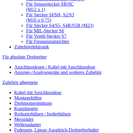
Für Sensorstecker SB/SC
(M12 x 1)
Für Stecker SI/SH, S2/S3
(M16 x 0,75)
Für Stecker S4/S5, S4R/S5R (M23)
Für MIL-Stecker S6
Für Ventil-Stecker S7
Für Frequenzumrichter
Zubehörelektronik
Für absolute Drehgeber
Anschlussdosen / Kabel mit Anschlussdose
Anzeige-/Analysegeräte und weiteres Zubehör
Zubehör allgemein
Kabel mit Anschlussdose
Montagehilfen
Drehmomentstützen
Kupplungen
Reduzierhülsen / Isolierhülsen
Messräder
Wellenadapter
Federarm, Linear-Ausgleich-Drehgeberhalter