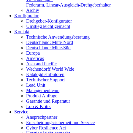
Federarm, Linear-Ausgleich-Drehgeberhalter
Archiv
Konfigurator
Drehgeber-Konfigurator
Umstieg leicht gemacht
Kontakt
Technische Anwendungsberatung
Deutschland: Mitte-Nord
Deutschland: Mitte-Süd
Europa
Americas
Asia and Pacific
Wachendorff World Wide
Katalogdistributoren
Technischer Support
Lead Unit
Managementteam
Produkt Anfrage
Garantie und Reparatur
Lob & Kritik
Service
Ansprechpartner
Entscheidungssicherheit und Service
Cyber Resilience Act