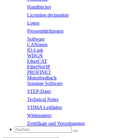
Handbücher
Licensing declaration
Logos
Pressemitteilungen
Software
CANopen
IO-Link
WDGN
EtherCAT
EtherNet/IP
PROFINET
Motorfeedback
Sonstige Software
STEP-Datei
Technical Notes
VDMA Leitfäden
Whitepapers
Zertifikate und Verordnungen