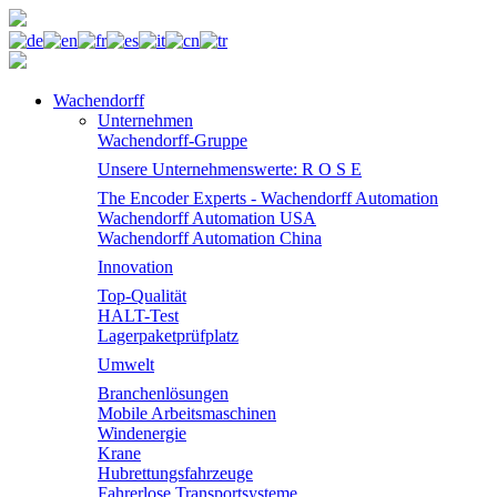
Wachendorff
Unternehmen
Wachendorff-Gruppe
Unsere Unternehmenswerte: R O S E
The Encoder Experts - Wachendorff Automation
Wachendorff Automation USA
Wachendorff Automation China
Innovation
Top-Qualität
HALT-Test
Lagerpaketprüfplatz
Umwelt
Branchenlösungen
Mobile Arbeitsmaschinen
Windenergie
Krane
Hubrettungsfahrzeuge
Fahrerlose Transportsysteme