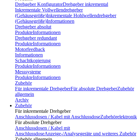
Drehgeber Konfigurator
Drehgeber inkremental
Inkrementale Vollwellendrehgeber
(Gehäusegröße)
Inkrementale Hohlwellendrehgeber
(Gehäusegröße)
Informationen
Drehgeber absolut
Produkte
Informationen
Drehgeber redundant
Produkte
Informationen
Motorfeedback
Informationen
Schachtkopierung
Produkte
Informationen
Messsysteme
Produkte
Informationen
Zubehör
Für inkrementale Drehgeber
Für absolute Drehgeber
Zubehör
allgemein
Archiv
Zubehör
Für inkrementale Drehgeber
Anschlussdosen / Kabel mit Anschlussdose
Zubehörelektronik
Für absolute Drehgeber
Anschlussdosen / Kabel mit
Anschlussdose
Anzeige-/Analysegeräte und weiteres Zubehör
Zubehör allgemein