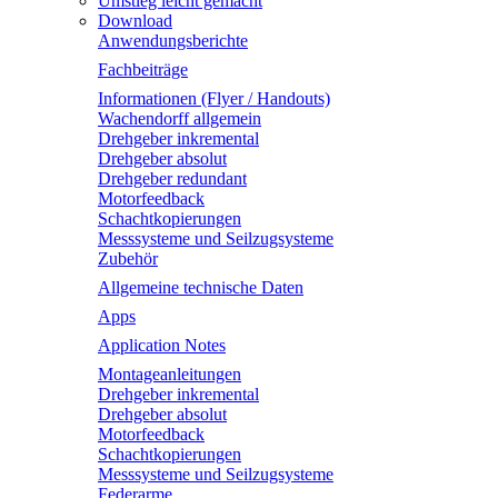
Umstieg leicht gemacht
Download
Anwendungsberichte
Fachbeiträge
Informationen (Flyer / Handouts)
Wachendorff allgemein
Drehgeber inkremental
Drehgeber absolut
Drehgeber redundant
Motorfeedback
Schachtkopierungen
Messsysteme und Seilzugsysteme
Zubehör
Allgemeine technische Daten
Apps
Application Notes
Montageanleitungen
Drehgeber inkremental
Drehgeber absolut
Motorfeedback
Schachtkopierungen
Messsysteme und Seilzugsysteme
Federarme