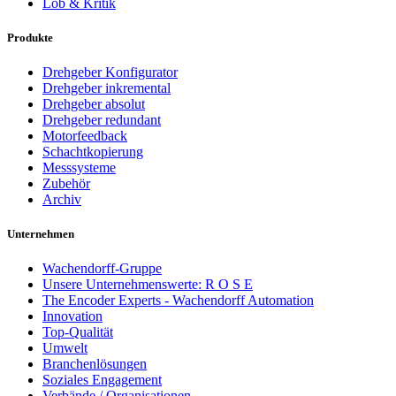
Lob & Kritik
Produkte
Drehgeber Konfigurator
Drehgeber inkremental
Drehgeber absolut
Drehgeber redundant
Motorfeedback
Schachtkopierung
Messsysteme
Zubehör
Archiv
Unternehmen
Wachendorff-Gruppe
Unsere Unternehmenswerte: R O S E
The Encoder Experts - Wachendorff Automation
Innovation
Top-Qualität
Umwelt
Branchenlösungen
Soziales Engagement
Verbände / Organisationen