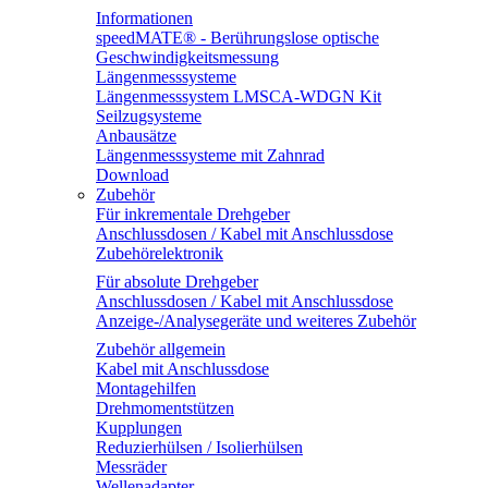
Informationen
speedMATE® - Berührungslose optische
Geschwindigkeitsmessung
Längenmesssysteme
Längenmesssystem LMSCA-WDGN Kit
Seilzugsysteme
Anbausätze
Längenmesssysteme mit Zahnrad
Download
Zubehör
Für inkrementale Drehgeber
Anschlussdosen / Kabel mit Anschlussdose
Zubehörelektronik
Für absolute Drehgeber
Anschlussdosen / Kabel mit Anschlussdose
Anzeige-/Analysegeräte und weiteres Zubehör
Zubehör allgemein
Kabel mit Anschlussdose
Montagehilfen
Drehmomentstützen
Kupplungen
Reduzierhülsen / Isolierhülsen
Messräder
Wellenadapter