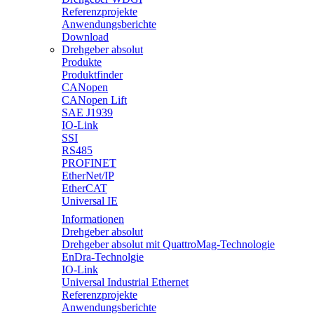
Referenzprojekte
Anwendungsberichte
Download
Drehgeber absolut
Produkte
Produktfinder
CANopen
CANopen Lift
SAE J1939
IO-Link
SSI
RS485
PROFINET
EtherNet/IP
EtherCAT
Universal IE
Informationen
Drehgeber absolut
Drehgeber absolut mit QuattroMag-Technologie
EnDra-Technolgie
IO-Link
Universal Industrial Ethernet
Referenzprojekte
Anwendungsberichte