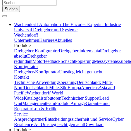
Suchen
Wachendorff Automation The Encoder Experts : Industrie
Universal Drehgeber und Systeme
Wachendorff
Unternehmen
Karriere
Aktuelles
Produkte
Drehgeber Konfigurator
Drehgeber inkremental
Drehgeber
absolut
Drehgeber
redundant
Motorfeedback
Schachtkopierung
Messsysteme
Zubeh
Konfigurator
Drehgeber-Konfigurator
Umstieg leicht gemacht
Kontakt
Technische Anwendungsberatung
Deutschland: Mitte-
Nord
Deutschland: Mitte-Süd
Europa
Americas
Asia and
Pacific
Wachendorff World
Wide
Katalogdistributoren
Technischer Support
Lead
Unit
Managementteam
Produkt Anfrage
Garantie und
Reparatur
Lob & Kritik
Service
Ansprechpartner
Entscheidungssicherheit und Service
Cyber
Resilience Act
Umstieg leicht gemacht
Download
Produkte