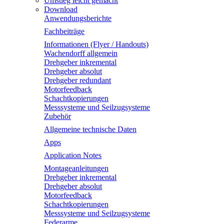
Umstieg leicht gemacht
Download
Anwendungsberichte
Fachbeiträge
Informationen (Flyer / Handouts)
Wachendorff allgemein
Drehgeber inkremental
Drehgeber absolut
Drehgeber redundant
Motorfeedback
Schachtkopierungen
Messsysteme und Seilzugsysteme
Zubehör
Allgemeine technische Daten
Apps
Application Notes
Montageanleitungen
Drehgeber inkremental
Drehgeber absolut
Motorfeedback
Schachtkopierungen
Messsysteme und Seilzugsysteme
Federarme