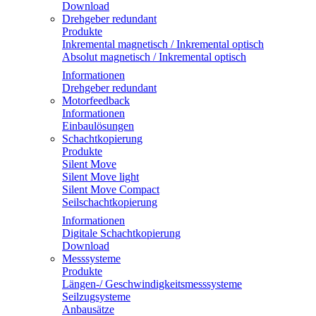
Download
Drehgeber redundant
Produkte
Inkremental magnetisch / Inkremental optisch
Absolut magnetisch / Inkremental optisch
Informationen
Drehgeber redundant
Motorfeedback
Informationen
Einbaulösungen
Schachtkopierung
Produkte
Silent Move
Silent Move light
Silent Move Compact
Seilschachtkopierung
Informationen
Digitale Schachtkopierung
Download
Messsysteme
Produkte
Längen-/ Geschwindigkeitsmesssysteme
Seilzugsysteme
Anbausätze