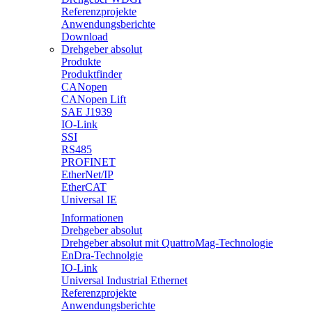
Referenzprojekte
Anwendungsberichte
Download
Drehgeber absolut
Produkte
Produktfinder
CANopen
CANopen Lift
SAE J1939
IO-Link
SSI
RS485
PROFINET
EtherNet/IP
EtherCAT
Universal IE
Informationen
Drehgeber absolut
Drehgeber absolut mit QuattroMag-Technologie
EnDra-Technolgie
IO-Link
Universal Industrial Ethernet
Referenzprojekte
Anwendungsberichte