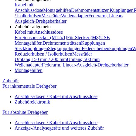
Kabel mit
Anschlussdose
Montagehilfen
Drehmomentstützen
Kupplungen
R
/ Isolierhülsen
Messräder
Wellenadapter
Federarm, Linear-
Ausgleich-Drehgeberhalter
Zubehör allgemein
Kabel mit Anschlussdose
Für Sensorstecker (M12x1)
Für Stecker (M8)
USB
Montagehilfen
Drehmomentstützen
Kupplungen
Steckkupplungen
Stegkuppplungen
Federscheibenkupplungen
W
Reduzierhülsen / Isolierhülsen
Messräder
Umfang 150 mm / 200 mm
Umfang 500 mm
Wellenadapter
Federarm, Linear-Ausgleich-Drehgeberhalter
Montagehilfen
Zubehör
Für inkrementale Drehgeber
Anschlussdosen / Kabel mit Anschlussdose
Zubehörelektronik
Für absolute Drehgeber
Anschlussdosen / Kabel mit Anschlussdose
Anzeige-/Analysegeräte und weiteres Zubehör