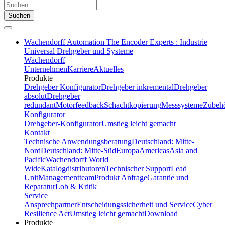
Suchen
Wachendorff Automation The Encoder Experts : Industrie
Universal Drehgeber und Systeme
Wachendorff
Unternehmen
Karriere
Aktuelles
Produkte
Drehgeber Konfigurator
Drehgeber inkremental
Drehgeber
absolut
Drehgeber
redundant
Motorfeedback
Schachtkopierung
Messsysteme
Zubeh
Konfigurator
Drehgeber-Konfigurator
Umstieg leicht gemacht
Kontakt
Technische Anwendungsberatung
Deutschland: Mitte-
Nord
Deutschland: Mitte-Süd
Europa
Americas
Asia and
Pacific
Wachendorff World
Wide
Katalogdistributoren
Technischer Support
Lead
Unit
Managementteam
Produkt Anfrage
Garantie und
Reparatur
Lob & Kritik
Service
Ansprechpartner
Entscheidungssicherheit und Service
Cyber
Resilience Act
Umstieg leicht gemacht
Download
Produkte