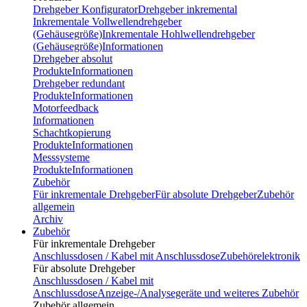
Drehgeber Konfigurator
Drehgeber inkremental
Inkrementale Vollwellendrehgeber
(Gehäusegröße)
Inkrementale Hohlwellendrehgeber
(Gehäusegröße)
Informationen
Drehgeber absolut
Produkte
Informationen
Drehgeber redundant
Produkte
Informationen
Motorfeedback
Informationen
Schachtkopierung
Produkte
Informationen
Messsysteme
Produkte
Informationen
Zubehör
Für inkrementale Drehgeber
Für absolute Drehgeber
Zubehör
allgemein
Archiv
Zubehör
Für inkrementale Drehgeber
Anschlussdosen / Kabel mit Anschlussdose
Zubehörelektronik
Für absolute Drehgeber
Anschlussdosen / Kabel mit
Anschlussdose
Anzeige-/Analysegeräte und weiteres Zubehör
Zubehör allgemein