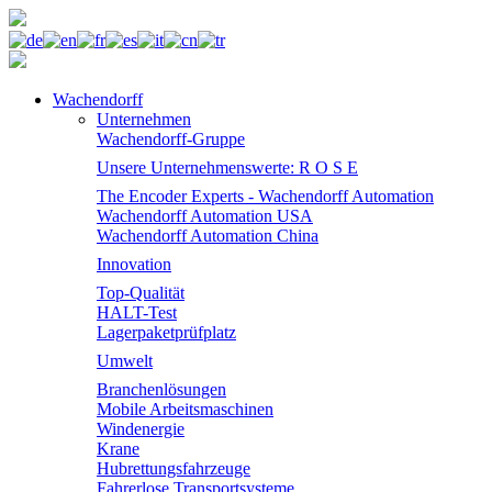
Wachendorff
Unternehmen
Wachendorff-Gruppe
Unsere Unternehmenswerte: R O S E
The Encoder Experts - Wachendorff Automation
Wachendorff Automation USA
Wachendorff Automation China
Innovation
Top-Qualität
HALT-Test
Lagerpaketprüfplatz
Umwelt
Branchenlösungen
Mobile Arbeitsmaschinen
Windenergie
Krane
Hubrettungsfahrzeuge
Fahrerlose Transportsysteme