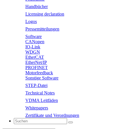
Handbücher
Licensing declaration
Logos
Pressemitteilungen
Software
CANopen
IO-Link
WDGN
EtherCAT
EtherNet/IP
PROFINET
Motorfeedback
Sonstige Software
STEP-Datei
Technical Notes
VDMA Leitfäden
Whitepapers
Zertifikate und Verordnungen