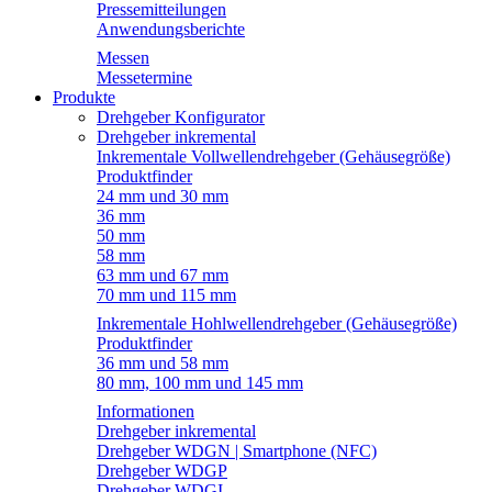
Pressemitteilungen
Anwendungsberichte
Messen
Messetermine
Produkte
Drehgeber Konfigurator
Drehgeber inkremental
Inkrementale Vollwellendrehgeber (Gehäusegröße)
Produktfinder
24 mm und 30 mm
36 mm
50 mm
58 mm
63 mm und 67 mm
70 mm und 115 mm
Inkrementale Hohlwellendrehgeber (Gehäusegröße)
Produktfinder
36 mm und 58 mm
80 mm, 100 mm und 145 mm
Informationen
Drehgeber inkremental
Drehgeber WDGN | Smartphone (NFC)
Drehgeber WDGP
Drehgeber WDGI