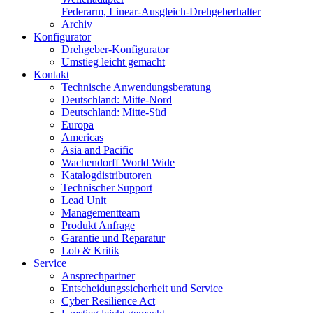
Federarm, Linear-Ausgleich-Drehgeberhalter
Archiv
Konfigurator
Drehgeber-Konfigurator
Umstieg leicht gemacht
Kontakt
Technische Anwendungsberatung
Deutschland: Mitte-Nord
Deutschland: Mitte-Süd
Europa
Americas
Asia and Pacific
Wachendorff World Wide
Katalogdistributoren
Technischer Support
Lead Unit
Managementteam
Produkt Anfrage
Garantie und Reparatur
Lob & Kritik
Service
Ansprechpartner
Entscheidungssicherheit und Service
Cyber Resilience Act