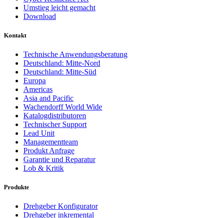
Umstieg leicht gemacht
Download
Kontakt
Technische Anwendungsberatung
Deutschland: Mitte-Nord
Deutschland: Mitte-Süd
Europa
Americas
Asia and Pacific
Wachendorff World Wide
Katalogdistributoren
Technischer Support
Lead Unit
Managementteam
Produkt Anfrage
Garantie und Reparatur
Lob & Kritik
Produkte
Drehgeber Konfigurator
Drehgeber inkremental