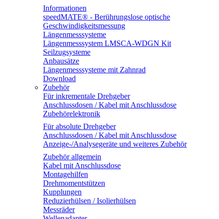
Informationen
speedMATE® - Berührungslose optische
Geschwindigkeitsmessung
Längenmesssysteme
Längenmesssystem LMSCA-WDGN Kit
Seilzugsysteme
Anbausätze
Längenmesssysteme mit Zahnrad
Download
Zubehör
Für inkrementale Drehgeber
Anschlussdosen / Kabel mit Anschlussdose
Zubehörelektronik
Für absolute Drehgeber
Anschlussdosen / Kabel mit Anschlussdose
Anzeige-/Analysegeräte und weiteres Zubehör
Zubehör allgemein
Kabel mit Anschlussdose
Montagehilfen
Drehmomentstützen
Kupplungen
Reduzierhülsen / Isolierhülsen
Messräder
Wellenadapter