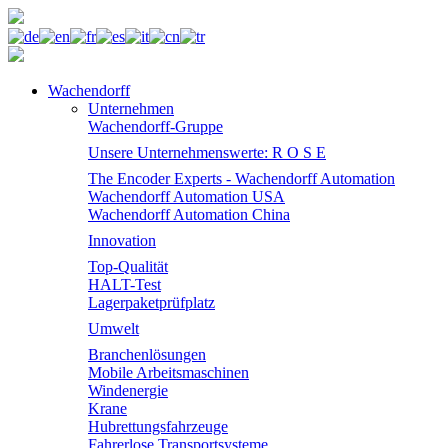
Wachendorff
Unternehmen
Wachendorff-Gruppe
Unsere Unternehmenswerte: R O S E
The Encoder Experts - Wachendorff Automation
Wachendorff Automation USA
Wachendorff Automation China
Innovation
Top-Qualität
HALT-Test
Lagerpaketprüfplatz
Umwelt
Branchenlösungen
Mobile Arbeitsmaschinen
Windenergie
Krane
Hubrettungsfahrzeuge
Fahrerlose Transportsysteme