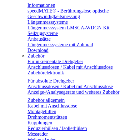
Informationen
speedMATE® - Berührungslose optische
Geschwindigkeitsmessung
Längenmesssysteme
Längenmesssystem LMSCA-WDGN Kit
Seilzugsysteme
Anbausätze
Längenmesssysteme mit Zahnrad
Download
Zubehör
Für inkrementale Drehgeber
Anschlussdosen / Kabel mit Anschlussdose
Zubehörelektronik
Für absolute Drehgeber
Anschlussdosen / Kabel mit Anschlussdose
Anzeige-/Analysegeräte und weiteres Zubehör
Zubehör allgemein
Kabel mit Anschlussdose
Montagehilfen
Drehmomentstützen
Kupplungen
Reduzierhülsen / Isolierhülsen
Messräder
Wellenadapter