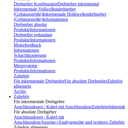
Drehgeber Konfigurator
Drehgeber inkremental
Inkrementale Vollwellendrehgeber
(Gehäusegröße)
Inkrementale Hohlwellendrehgeber
(Gehäusegröße)
Informationen
Drehgeber absolut
Produkte
Informationen
Drehgeber redundant
Produkte
Informationen
Motorfeedback
Informationen
Schachtkopierung
Produkte
Informationen
Messsysteme
Produkte
Informationen
Zubehör
Für inkrementale Drehgeber
Für absolute Drehgeber
Zubehör
allgemein
Archiv
Zubehör
Für inkrementale Drehgeber
Anschlussdosen / Kabel mit Anschlussdose
Zubehörelektronik
Für absolute Drehgeber
Anschlussdosen / Kabel mit
Anschlussdose
Anzeige-/Analysegeräte und weiteres Zubehör
Zubehör allgemein