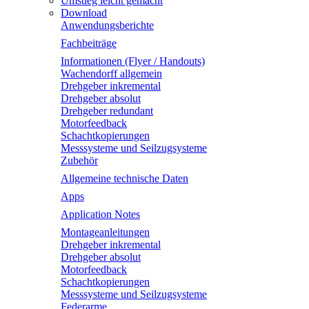
Umstieg leicht gemacht
Download
Anwendungsberichte
Fachbeiträge
Informationen (Flyer / Handouts)
Wachendorff allgemein
Drehgeber inkremental
Drehgeber absolut
Drehgeber redundant
Motorfeedback
Schachtkopierungen
Messsysteme und Seilzugsysteme
Zubehör
Allgemeine technische Daten
Apps
Application Notes
Montageanleitungen
Drehgeber inkremental
Drehgeber absolut
Motorfeedback
Schachtkopierungen
Messsysteme und Seilzugsysteme
Federarme