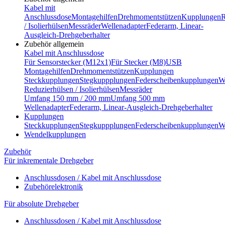
Kabel mit
Anschlussdose
Montagehilfen
Drehmomentstützen
Kupplungen
R
/ Isolierhülsen
Messräder
Wellenadapter
Federarm, Linear-
Ausgleich-Drehgeberhalter
Zubehör allgemein
Kabel mit Anschlussdose
Für Sensorstecker (M12x1)
Für Stecker (M8)
USB
Montagehilfen
Drehmomentstützen
Kupplungen
Steckkupplungen
Stegkuppplungen
Federscheibenkupplungen
W
Reduzierhülsen / Isolierhülsen
Messräder
Umfang 150 mm / 200 mm
Umfang 500 mm
Wellenadapter
Federarm, Linear-Ausgleich-Drehgeberhalter
Kupplungen
Steckkupplungen
Stegkuppplungen
Federscheibenkupplungen
W
Wendelkupplungen
Zubehör
Für inkrementale Drehgeber
Anschlussdosen / Kabel mit Anschlussdose
Zubehörelektronik
Für absolute Drehgeber
Anschlussdosen / Kabel mit Anschlussdose