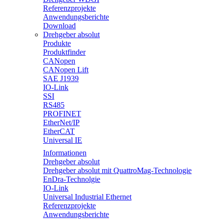
Referenzprojekte
Anwendungsberichte
Download
Drehgeber absolut
Produkte
Produktfinder
CANopen
CANopen Lift
SAE J1939
IO-Link
SSI
RS485
PROFINET
EtherNet/IP
EtherCAT
Universal IE
Informationen
Drehgeber absolut
Drehgeber absolut mit QuattroMag-Technologie
EnDra-Technolgie
IO-Link
Universal Industrial Ethernet
Referenzprojekte
Anwendungsberichte