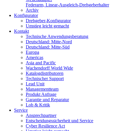
Federarm, Linear-Ausgleich-Drehgeberhalter
Archiv
Konfigurator
Drehgeber-Konfigurator
Umstieg leicht gemacht
Kontakt
Technische Anwendungsberatung
Deutschland: Mitte-Nord
Deutschland: Mitte-Süd
Europa
Americas
Asia and Pacific
Wachendorff World Wide
Katalogdistributoren
Technischer Support
Lead Unit
Managementteam
Produkt Anfrage
Garantie und Reparatur
Lob & Kritik
Service
Ansprechpartner
Entscheidungssicherheit und Service
Cyber Resilience Act