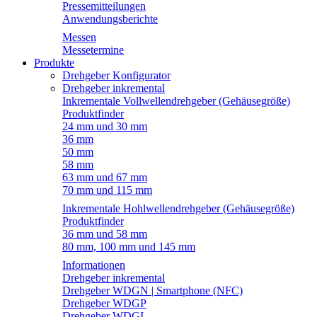
Pressemitteilungen
Anwendungsberichte
Messen
Messetermine
Produkte
Drehgeber Konfigurator
Drehgeber inkremental
Inkrementale Vollwellendrehgeber (Gehäusegröße)
Produktfinder
24 mm und 30 mm
36 mm
50 mm
58 mm
63 mm und 67 mm
70 mm und 115 mm
Inkrementale Hohlwellendrehgeber (Gehäusegröße)
Produktfinder
36 mm und 58 mm
80 mm, 100 mm und 145 mm
Informationen
Drehgeber inkremental
Drehgeber WDGN | Smartphone (NFC)
Drehgeber WDGP
Drehgeber WDGI