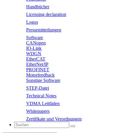
Handbücher
Licensing declaration
Logos
Pressemitteilungen
Software
CANopen
IO-Link
WDGN
EtherCAT
EtherNet/IP
PROFINET
Motorfeedback
Sonstige Software
STEP-Datei
Technical Notes
VDMA Leitfäden
Whitepapers
Zertifikate und Verordnungen