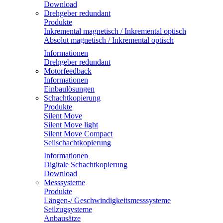
Download
Drehgeber redundant
Produkte
Inkremental magnetisch / Inkremental optisch
Absolut magnetisch / Inkremental optisch
Informationen
Drehgeber redundant
Motorfeedback
Informationen
Einbaulösungen
Schachtkopierung
Produkte
Silent Move
Silent Move light
Silent Move Compact
Seilschachtkopierung
Informationen
Digitale Schachtkopierung
Download
Messsysteme
Produkte
Längen-/ Geschwindigkeitsmesssysteme
Seilzugsysteme
Anbausätze