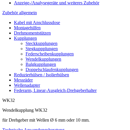
Anzeige-/Analysegeräte und weiteres Zubehör
Zubehör allgemein
Kabel mit Anschlussdose
Montagehilfen
Drehmomentstützen
Kupplungen
Steckkupplungen
Stegkuppplungen
Federscheibenkupplungen
Wendelkupplungen
Balgkupplungen
Doppelschlaufenkupplungen
Reduzierhülsen / Isolierhülsen
Messräder
Wellenadapter
Federarm, Linear-Ausgleich-Drehgeberhalter
WK32
Wendelkupplung WK32
für Drehgeber mit Wellen Ø 6 mm oder 10 mm.
Technische Anwendungsberatung