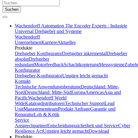
Suchen
Wachendorff Automation The Encoder Experts : Industrie
Universal Drehgeber und Systeme
Wachendorff
Unternehmen
Karriere
Aktuelles
Produkte
Drehgeber Konfigurator
Drehgeber inkremental
Drehgeber
absolut
Drehgeber
redundant
Motorfeedback
Schachtkopierung
Messsysteme
Zubeh
Konfigurator
Drehgeber-Konfigurator
Umstieg leicht gemacht
Kontakt
Technische Anwendungsberatung
Deutschland: Mitte-
Nord
Deutschland: Mitte-Süd
Europa
Americas
Asia and
Pacific
Wachendorff World
Wide
Katalogdistributoren
Technischer Support
Lead
Unit
Managementteam
Produkt Anfrage
Garantie und
Reparatur
Lob & Kritik
Service
Ansprechpartner
Entscheidungssicherheit und Service
Cyber
Resilience Act
Umstieg leicht gemacht
Download
Produkte