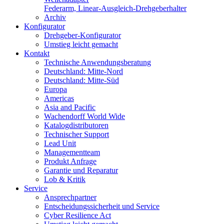
Federarm, Linear-Ausgleich-Drehgeberhalter
Archiv
Konfigurator
Drehgeber-Konfigurator
Umstieg leicht gemacht
Kontakt
Technische Anwendungsberatung
Deutschland: Mitte-Nord
Deutschland: Mitte-Süd
Europa
Americas
Asia and Pacific
Wachendorff World Wide
Katalogdistributoren
Technischer Support
Lead Unit
Managementteam
Produkt Anfrage
Garantie und Reparatur
Lob & Kritik
Service
Ansprechpartner
Entscheidungssicherheit und Service
Cyber Resilience Act