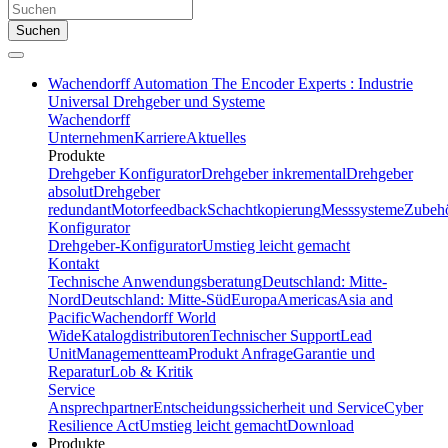
Suchen
Wachendorff Automation The Encoder Experts : Industrie
Universal Drehgeber und Systeme
Wachendorff
Unternehmen
Karriere
Aktuelles
Produkte
Drehgeber Konfigurator
Drehgeber inkremental
Drehgeber
absolut
Drehgeber
redundant
Motorfeedback
Schachtkopierung
Messsysteme
Zubeh
Konfigurator
Drehgeber-Konfigurator
Umstieg leicht gemacht
Kontakt
Technische Anwendungsberatung
Deutschland: Mitte-
Nord
Deutschland: Mitte-Süd
Europa
Americas
Asia and
Pacific
Wachendorff World
Wide
Katalogdistributoren
Technischer Support
Lead
Unit
Managementteam
Produkt Anfrage
Garantie und
Reparatur
Lob & Kritik
Service
Ansprechpartner
Entscheidungssicherheit und Service
Cyber
Resilience Act
Umstieg leicht gemacht
Download
Produkte