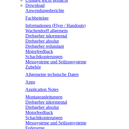
Umstieg leicht gemacht
Download
Anwendungsberichte
Fachbeiträge
Informationen (Flyer / Handouts)
Wachendorff allgemein
Drehgeber inkremental
Drehgeber absolut
Drehgeber redundant
Motorfeedback
Schachtkopierungen
Messsysteme und Seilzugsysteme
Zubehör
Allgemeine technische Daten
Apps
Application Notes
Montageanleitungen
Drehgeber inkremental
Drehgeber absolut
Motorfeedback
Schachtkopierungen
Messsysteme und Seilzugsysteme
Federarme