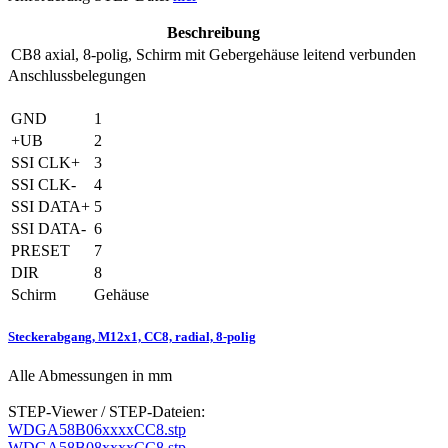
Beschreibung
CB8
axial, 8-polig, Schirm mit Gebergehäuse leitend verbunden
Anschlussbelegungen
GND
1
+UB
2
SSI CLK+
3
SSI CLK-
4
SSI DATA+
5
SSI DATA-
6
PRESET
7
DIR
8
Schirm
Gehäuse
Steckerabgang, M12x1, CC8, radial, 8-polig
Alle Abmessungen in mm
STEP-Viewer / STEP-Dateien:
WDGA58B06xxxxCC8.stp
WDGA58B08xxxxCC8.stp