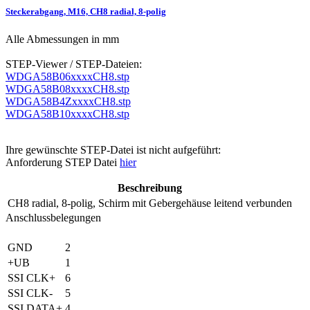
Steckerabgang, M16, CH8 radial, 8-polig
Alle Abmessungen in mm
STEP-Viewer / STEP-Dateien:
WDGA58B06xxxxCH8.stp
WDGA58B08xxxxCH8.stp
WDGA58B4ZxxxxCH8.stp
WDGA58B10xxxxCH8.stp
Ihre gewünschte STEP-Datei ist nicht aufgeführt:
Anforderung STEP Datei
hier
Beschreibung
CH8
radial, 8-polig, Schirm mit Gebergehäuse leitend verbunden
Anschlussbelegungen
GND
2
+UB
1
SSI CLK+
6
SSI CLK-
5
SSI DATA+
4