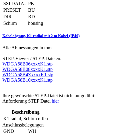
SSI DATA-
PK
PRESET
BU
DIR
RD
Schirm
housing
Kabelabgang, K1 radial mit 2 m Kabel (IP40)
Alle Abmessungen in mm
STEP-Viewer / STEP-Dateien:
WDGA58B06xxxxK1.stp
WDGA58B08xxxxK1.stp
WDGA58B4ZxxxxK1.stp
WDGA58B10xxxxK1.stp
Ihre gewünschte STEP-Datei ist nicht aufgeführt:
Anforderung STEP Datei
hier
Beschreibung
K1
radial, Schirm offen
Anschlussbelegungen
GND
WH