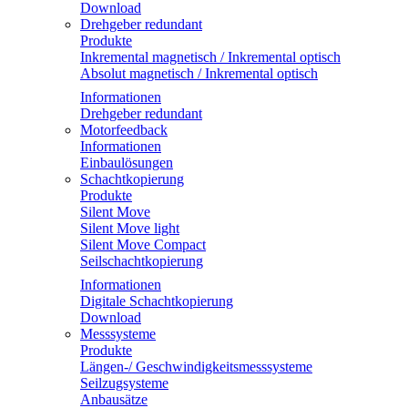
Download
Drehgeber redundant
Produkte
Inkremental magnetisch / Inkremental optisch
Absolut magnetisch / Inkremental optisch
Informationen
Drehgeber redundant
Motorfeedback
Informationen
Einbaulösungen
Schachtkopierung
Produkte
Silent Move
Silent Move light
Silent Move Compact
Seilschachtkopierung
Informationen
Digitale Schachtkopierung
Download
Messsysteme
Produkte
Längen-/ Geschwindigkeitsmesssysteme
Seilzugsysteme
Anbausätze