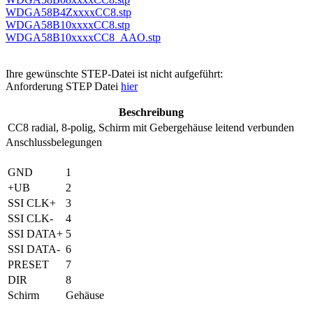
WDGA58B4ZxxxxCC8.stp
WDGA58B10xxxxCC8.stp
WDGA58B10xxxxCC8_AAO.stp
Ihre gewünschte STEP-Datei ist nicht aufgeführt:
Anforderung STEP Datei
hier
Beschreibung
CC8
radial, 8-polig, Schirm mit Gebergehäuse leitend verbunden
Anschlussbelegungen
GND
1
+UB
2
SSI CLK+
3
SSI CLK-
4
SSI DATA+
5
SSI DATA-
6
PRESET
7
DIR
8
Schirm
Gehäuse