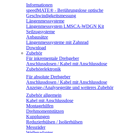
Informationen
speedMATE® - Berührungslose optische
Geschwindigkeitsmessung
Längenmesssysteme
Längenmesssystem LMSCA-WDGN Kit
Seilzugsysteme
Anbausätze
Längenmesssysteme mit Zahnrad
Download
Zubehör
Für inkrementale Drehgeber
Anschlussdosen / Kabel mit Anschlussdose
Zubehörelektronik
Für absolute Drehgeber
Anschlussdosen / Kabel mit Anschlussdose
Anzeige-/Analysegeräte und weiteres Zubehör
Zubehör allgemein
Kabel mit Anschlussdose
Montagehilfen
Drehmomentstützen
Kupplungen
Reduzierhülsen / Isolierhülsen
Messräder
Wellenadapter