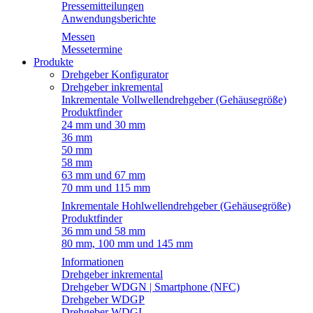
Pressemitteilungen
Anwendungsberichte
Messen
Messetermine
Produkte
Drehgeber Konfigurator
Drehgeber inkremental
Inkrementale Vollwellendrehgeber (Gehäusegröße)
Produktfinder
24 mm und 30 mm
36 mm
50 mm
58 mm
63 mm und 67 mm
70 mm und 115 mm
Inkrementale Hohlwellendrehgeber (Gehäusegröße)
Produktfinder
36 mm und 58 mm
80 mm, 100 mm und 145 mm
Informationen
Drehgeber inkremental
Drehgeber WDGN | Smartphone (NFC)
Drehgeber WDGP
Drehgeber WDGI