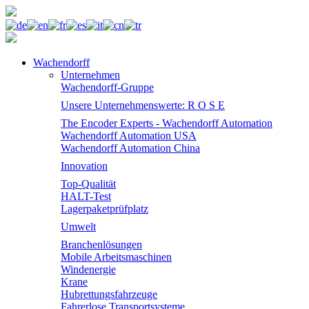
Wachendorff
Unternehmen
Wachendorff-Gruppe
Unsere Unternehmenswerte: R O S E
The Encoder Experts - Wachendorff Automation
Wachendorff Automation USA
Wachendorff Automation China
Innovation
Top-Qualität
HALT-Test
Lagerpaketprüfplatz
Umwelt
Branchenlösungen
Mobile Arbeitsmaschinen
Windenergie
Krane
Hubrettungsfahrzeuge
Fahrerlose Transportsysteme