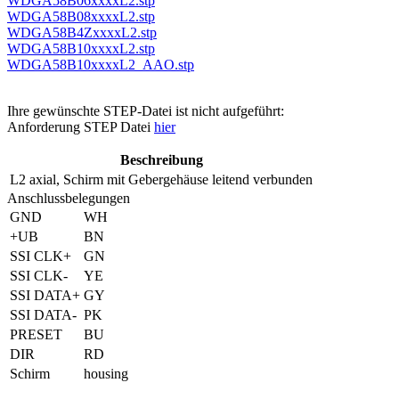
WDGA58B06xxxxL2.stp
WDGA58B08xxxxL2.stp
WDGA58B4ZxxxxL2.stp
WDGA58B10xxxxL2.stp
WDGA58B10xxxxL2_AAO.stp
Ihre gewünschte STEP-Datei ist nicht aufgeführt:
Anforderung STEP Datei
hier
Beschreibung
L2
axial, Schirm mit Gebergehäuse leitend verbunden
Anschlussbelegungen
GND
WH
+UB
BN
SSI CLK+
GN
SSI CLK-
YE
SSI DATA+
GY
SSI DATA-
PK
PRESET
BU
DIR
RD
Schirm
housing