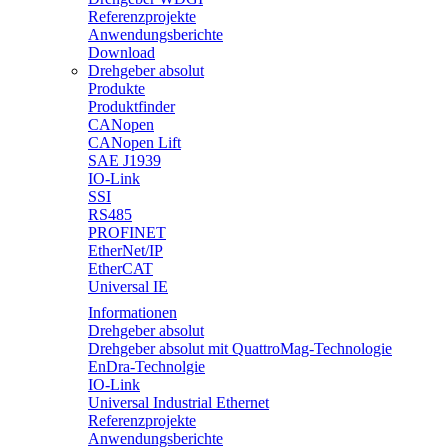
Referenzprojekte
Anwendungsberichte
Download
Drehgeber absolut
Produkte
Produktfinder
CANopen
CANopen Lift
SAE J1939
IO-Link
SSI
RS485
PROFINET
EtherNet/IP
EtherCAT
Universal IE
Informationen
Drehgeber absolut
Drehgeber absolut mit QuattroMag-Technologie
EnDra-Technolgie
IO-Link
Universal Industrial Ethernet
Referenzprojekte
Anwendungsberichte