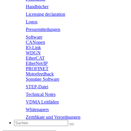
Handbücher
Licensing declaration
Logos
Pressemitteilungen
Software
CANopen
IO-Link
WDGN
EtherCAT
EtherNet/IP
PROFINET
Motorfeedback
Sonstige Software
STEP-Datei
Technical Notes
VDMA Leitfäden
Whitepapers
Zertifikate und Verordnungen