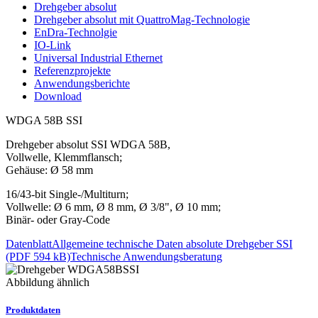
Drehgeber absolut
Drehgeber absolut mit QuattroMag-Technologie
EnDra-Technolgie
IO-Link
Universal Industrial Ethernet
Referenzprojekte
Anwendungsberichte
Download
WDGA 58B SSI
Drehgeber absolut SSI WDGA 58B,
Vollwelle, Klemmflansch;
Gehäuse: Ø 58 mm
16/43-bit Single-/Multiturn;
Vollwelle: Ø 6 mm, Ø 8 mm, Ø 3/8", Ø 10 mm;
Binär- oder Gray-Code
Datenblatt
Allgemeine technische Daten absolute Drehgeber SSI
(PDF 594 kB)
Technische Anwendungsberatung
Abbildung ähnlich
Produktdaten