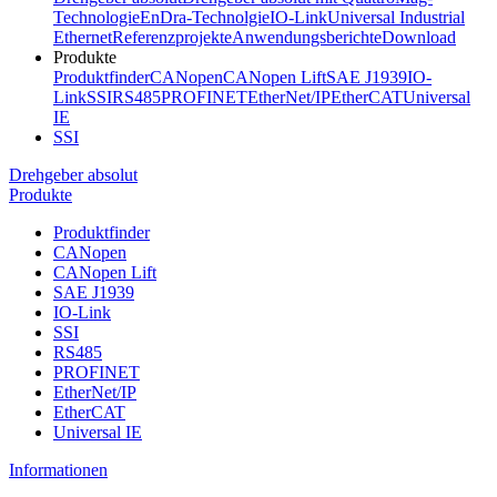
Technologie
EnDra-Technolgie
IO-Link
Universal Industrial
Ethernet
Referenzprojekte
Anwendungsberichte
Download
Produkte
Produktfinder
CANopen
CANopen Lift
SAE J1939
IO-
Link
SSI
RS485
PROFINET
EtherNet/IP
EtherCAT
Universal
IE
SSI
Drehgeber absolut
Produkte
Produktfinder
CANopen
CANopen Lift
SAE J1939
IO-Link
SSI
RS485
PROFINET
EtherNet/IP
EtherCAT
Universal IE
Informationen