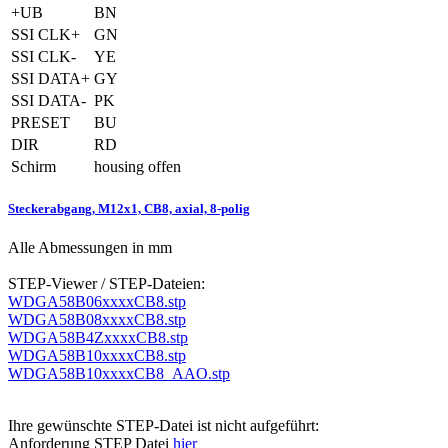
+UB
BN
SSI CLK+
GN
SSI CLK-
YE
SSI DATA+
GY
SSI DATA-
PK
PRESET
BU
DIR
RD
Schirm
housing offen
Steckerabgang, M12x1, CB8, axial, 8-polig
Alle Abmessungen in mm
STEP-Viewer / STEP-Dateien:
WDGA58B06xxxxCB8.stp
WDGA58B08xxxxCB8.stp
WDGA58B4ZxxxxCB8.stp
WDGA58B10xxxxCB8.stp
WDGA58B10xxxxCB8_AAO.stp
Ihre gewünschte STEP-Datei ist nicht aufgeführt:
Anforderung STEP Datei
hier