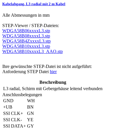
Kabelabgang, L3 radial mit 2 m Kabel
Alle Abmessungen in mm
STEP-Viewer / STEP-Dateien:
WDGA58B06xxxxL3.stp
WDGA58B08xxxxL3.stp
WDGA58B4ZxxxxL3.stp
WDGA58B10xxxxL3.stp
WDGA58B10xxxxL3_AAO.stp
Ihre gewünschte STEP-Datei ist nicht aufgeführt:
Anforderung STEP Datei
hier
Beschreibung
L3
radial, Schirm mit Gebergehäuse leitend verbunden
Anschlussbelegungen
GND
WH
+UB
BN
SSI CLK+
GN
SSI CLK-
YE
SSI DATA+
GY