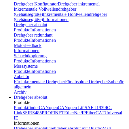
Drehgeber Konfigurator
Drehgeber inkremental
Inkrementale Vollwellendrehgeber
(Gehäusegröße)
Inkrementale Hohlwellendrehgeber
(Gehäusegröße)
Informationen
Drehgeber absolut
Produkte
Informationen
Drehgeber redundant
Produkte
Informationen
Motorfeedback
Informationen
Schachtkopierung
Produkte
Informationen
Messsysteme
Produkte
Informationen
Zubehör
Für inkrementale Drehgeber
Für absolute Drehgeber
Zubehör
allgemein
Archiv
Drehgeber absolut
Produkte
Produktfinder
CANopen
CANopen Lift
SAE J1939
IO-
Link
SSI
RS485
PROFINET
EtherNet/IP
EtherCAT
Universal
IE
Informationen
Drehgeber absolut
Drehgeber absolut mit QuattroMag-