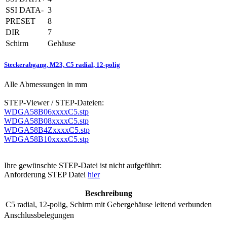
SSI DATA-
3
PRESET
8
DIR
7
Schirm
Gehäuse
Steckerabgang, M23, C5 radial, 12-polig
Alle Abmessungen in mm
STEP-Viewer / STEP-Dateien:
WDGA58B06xxxxC5.stp
WDGA58B08xxxxC5.stp
WDGA58B4ZxxxxC5.stp
WDGA58B10xxxxC5.stp
Ihre gewünschte STEP-Datei ist nicht aufgeführt:
Anforderung STEP Datei
hier
Beschreibung
C5
radial, 12-polig, Schirm mit Gebergehäuse leitend verbunden
Anschlussbelegungen