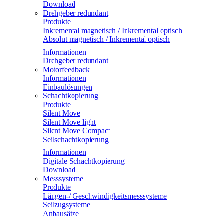
Download
Drehgeber redundant
Produkte
Inkremental magnetisch / Inkremental optisch
Absolut magnetisch / Inkremental optisch
Informationen
Drehgeber redundant
Motorfeedback
Informationen
Einbaulösungen
Schachtkopierung
Produkte
Silent Move
Silent Move light
Silent Move Compact
Seilschachtkopierung
Informationen
Digitale Schachtkopierung
Download
Messsysteme
Produkte
Längen-/ Geschwindigkeitsmesssysteme
Seilzugsysteme
Anbausätze