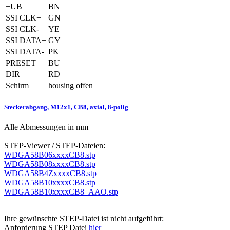
+UB
BN
SSI CLK+
GN
SSI CLK-
YE
SSI DATA+
GY
SSI DATA-
PK
PRESET
BU
DIR
RD
Schirm
housing offen
Steckerabgang, M12x1, CB8, axial, 8-polig
Alle Abmessungen in mm
STEP-Viewer / STEP-Dateien:
WDGA58B06xxxxCB8.stp
WDGA58B08xxxxCB8.stp
WDGA58B4ZxxxxCB8.stp
WDGA58B10xxxxCB8.stp
WDGA58B10xxxxCB8_AAO.stp
Ihre gewünschte STEP-Datei ist nicht aufgeführt:
Anforderung STEP Datei
hier