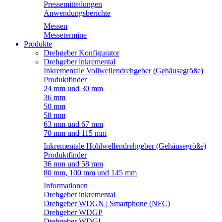
Pressemitteilungen
Anwendungsberichte
Messen
Messetermine
Produkte
Drehgeber Konfigurator
Drehgeber inkremental
Inkrementale Vollwellendrehgeber (Gehäusegröße)
Produktfinder
24 mm und 30 mm
36 mm
50 mm
58 mm
63 mm und 67 mm
70 mm und 115 mm
Inkrementale Hohlwellendrehgeber (Gehäusegröße)
Produktfinder
36 mm und 58 mm
80 mm, 100 mm und 145 mm
Informationen
Drehgeber inkremental
Drehgeber WDGN | Smartphone (NFC)
Drehgeber WDGP
Drehgeber WDGI