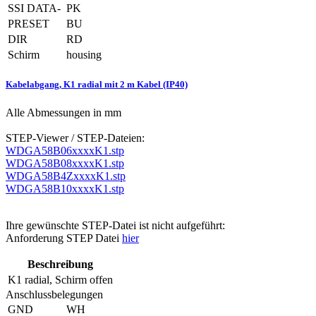
SSI DATA-
PK
PRESET
BU
DIR
RD
Schirm
housing
Kabelabgang, K1 radial mit 2 m Kabel (IP40)
Alle Abmessungen in mm
STEP-Viewer / STEP-Dateien:
WDGA58B06xxxxK1.stp
WDGA58B08xxxxK1.stp
WDGA58B4ZxxxxK1.stp
WDGA58B10xxxxK1.stp
Ihre gewünschte STEP-Datei ist nicht aufgeführt:
Anforderung STEP Datei
hier
Beschreibung
K1
radial, Schirm offen
Anschlussbelegungen
GND
WH