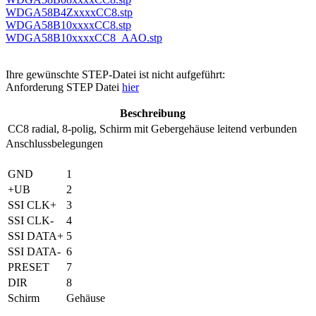
WDGA58B4ZxxxxCC8.stp
WDGA58B10xxxxCC8.stp
WDGA58B10xxxxCC8_AAO.stp
Ihre gewünschte STEP-Datei ist nicht aufgeführt:
Anforderung STEP Datei
hier
Beschreibung
CC8
radial, 8-polig, Schirm mit Gebergehäuse leitend verbunden
Anschlussbelegungen
GND
1
+UB
2
SSI CLK+
3
SSI CLK-
4
SSI DATA+
5
SSI DATA-
6
PRESET
7
DIR
8
Schirm
Gehäuse