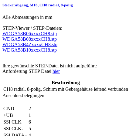
Steckerabgang, M16, CH8 radial, 8-polig
Alle Abmessungen in mm
STEP-Viewer / STEP-Dateien:
WDGA58B06xxxxCH8.stp
WDGA58B08xxxxCH8.stp
WDGA58B4ZxxxxCH8.stp
WDGA58B10xxxxCH8.stp
Ihre gewünschte STEP-Datei ist nicht aufgeführt:
Anforderung STEP Datei
hier
Beschreibung
CH8
radial, 8-polig, Schirm mit Gebergehäuse leitend verbunden
Anschlussbelegungen
GND
2
+UB
1
SSI CLK+
6
SSI CLK-
5
SSI DATA+
4