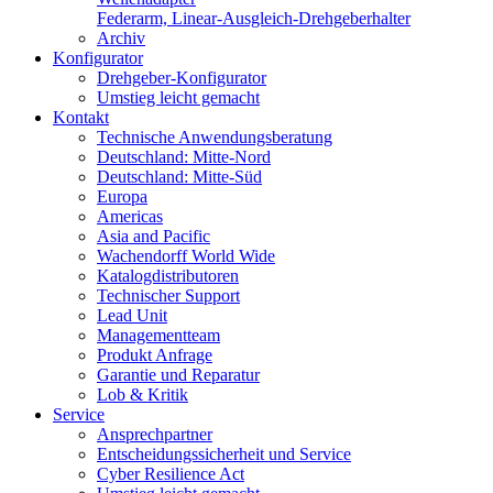
Federarm, Linear-Ausgleich-Drehgeberhalter
Archiv
Konfigurator
Drehgeber-Konfigurator
Umstieg leicht gemacht
Kontakt
Technische Anwendungsberatung
Deutschland: Mitte-Nord
Deutschland: Mitte-Süd
Europa
Americas
Asia and Pacific
Wachendorff World Wide
Katalogdistributoren
Technischer Support
Lead Unit
Managementteam
Produkt Anfrage
Garantie und Reparatur
Lob & Kritik
Service
Ansprechpartner
Entscheidungssicherheit und Service
Cyber Resilience Act