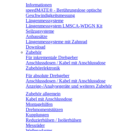
Informationen
speedMATE® - Berührungslose optische
Geschwindigkeitsmessung
Längenmesssysteme
Längenmesssystem LMSCA-WDGN Kit
Seilzugsysteme
Anbausätze
Längenmesssysteme mit Zahnrad
Download
Zubehör
Für inkrementale Drehgeber
Anschlussdosen / Kabel mit Anschlussdose
Zubehörelektronik
Für absolute Drehgeber
Anschlussdosen / Kabel mit Anschlussdose
Anzeige-/Analysegeräte und weiteres Zubehör
Zubehör allgemein
Kabel mit Anschlussdose
Montagehilfen
Drehmomentstützen
Kupplungen
Reduzierhülsen / Isolierhülsen
Messräder
Wellenadapter