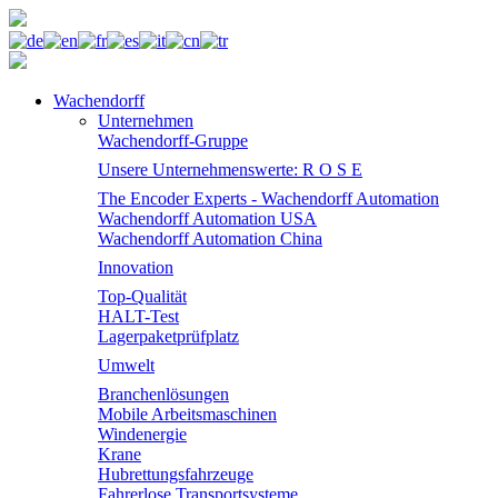
Wachendorff
Unternehmen
Wachendorff-Gruppe
Unsere Unternehmenswerte: R O S E
The Encoder Experts - Wachendorff Automation
Wachendorff Automation USA
Wachendorff Automation China
Innovation
Top-Qualität
HALT-Test
Lagerpaketprüfplatz
Umwelt
Branchenlösungen
Mobile Arbeitsmaschinen
Windenergie
Krane
Hubrettungsfahrzeuge
Fahrerlose Transportsysteme