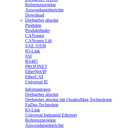
Referenzprojekte
Anwendungsberichte
Download
Drehgeber absolut
Produkte
Produktfinder
CANopen
CANopen Lift
SAE J1939
IO-Link
SSI
RS485
PROFINET
EtherNet/IP
EtherCAT
Universal IE
Informationen
Drehgeber absolut
Drehgeber absolut mit QuattroMag-Technologie
EnDra-Technolgie
IO-Link
Universal Industrial Ethernet
Referenzprojekte
Anwendungsberichte