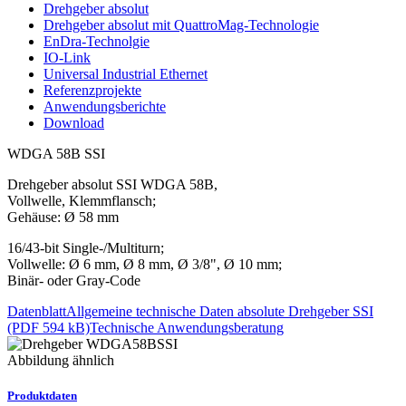
Drehgeber absolut
Drehgeber absolut mit QuattroMag-Technologie
EnDra-Technolgie
IO-Link
Universal Industrial Ethernet
Referenzprojekte
Anwendungsberichte
Download
WDGA 58B SSI
Drehgeber absolut SSI WDGA 58B,
Vollwelle, Klemmflansch;
Gehäuse: Ø 58 mm
16/43-bit Single-/Multiturn;
Vollwelle: Ø 6 mm, Ø 8 mm, Ø 3/8", Ø 10 mm;
Binär- oder Gray-Code
Datenblatt
Allgemeine technische Daten absolute Drehgeber SSI
(PDF 594 kB)
Technische Anwendungsberatung
Abbildung ähnlich
Produktdaten