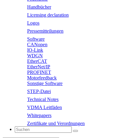
Handbücher
Licensing declaration
Logos
Pressemitteilungen
Software
CANopen
IO-Link
WDGN
EtherCAT
EtherNet/IP
PROFINET
Motorfeedback
Sonstige Software
STEP-Datei
Technical Notes
VDMA Leitfäden
Whitepapers
Zertifikate und Verordnungen