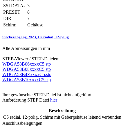
SSI DATA-
3
PRESET
8
DIR
7
Schirm
Gehäuse
Steckerabgang, M23, C5 radial, 12-polig
Alle Abmessungen in mm
STEP-Viewer / STEP-Dateien:
WDGA58B06xxxxC5.stp
WDGA58B08xxxxC5.stp
WDGA58B4ZxxxxC5.stp
WDGA58B10xxxxC5.stp
Ihre gewünschte STEP-Datei ist nicht aufgeführt:
Anforderung STEP Datei
hier
Beschreibung
C5
radial, 12-polig, Schirm mit Gebergehäuse leitend verbunden
Anschlussbelegungen