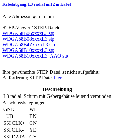
Kabelabgang, L3 radial mit 2 m Kabel
Alle Abmessungen in mm
STEP-Viewer / STEP-Dateien:
WDGA58B06xxxxL3.stp
WDGA58B08xxxxL3.stp
WDGA58B4ZxxxxL3.stp
WDGA58B10xxxxL3.stp
WDGA58B10xxxxL3_AAO.stp
Ihre gewünschte STEP-Datei ist nicht aufgeführt:
Anforderung STEP Datei
hier
Beschreibung
L3
radial, Schirm mit Gebergehäuse leitend verbunden
Anschlussbelegungen
GND
WH
+UB
BN
SSI CLK+
GN
SSI CLK-
YE
SSI DATA+
GY