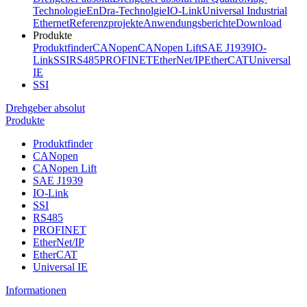
Technologie
EnDra-Technolgie
IO-Link
Universal Industrial
Ethernet
Referenzprojekte
Anwendungsberichte
Download
Produkte
Produktfinder
CANopen
CANopen Lift
SAE J1939
IO-
Link
SSI
RS485
PROFINET
EtherNet/IP
EtherCAT
Universal
IE
SSI
Drehgeber absolut
Produkte
Produktfinder
CANopen
CANopen Lift
SAE J1939
IO-Link
SSI
RS485
PROFINET
EtherNet/IP
EtherCAT
Universal IE
Informationen