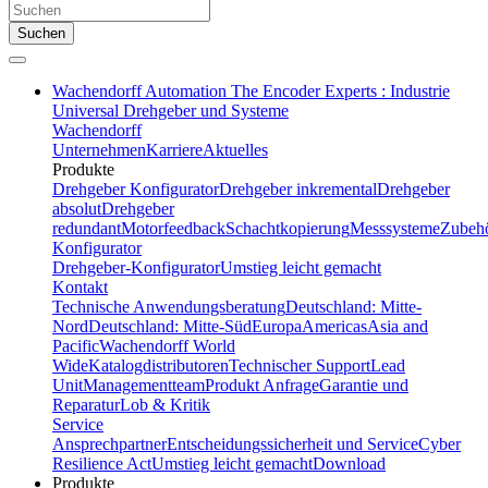
Suchen
Wachendorff Automation The Encoder Experts : Industrie
Universal Drehgeber und Systeme
Wachendorff
Unternehmen
Karriere
Aktuelles
Produkte
Drehgeber Konfigurator
Drehgeber inkremental
Drehgeber
absolut
Drehgeber
redundant
Motorfeedback
Schachtkopierung
Messsysteme
Zubeh
Konfigurator
Drehgeber-Konfigurator
Umstieg leicht gemacht
Kontakt
Technische Anwendungsberatung
Deutschland: Mitte-
Nord
Deutschland: Mitte-Süd
Europa
Americas
Asia and
Pacific
Wachendorff World
Wide
Katalogdistributoren
Technischer Support
Lead
Unit
Managementteam
Produkt Anfrage
Garantie und
Reparatur
Lob & Kritik
Service
Ansprechpartner
Entscheidungssicherheit und Service
Cyber
Resilience Act
Umstieg leicht gemacht
Download
Produkte