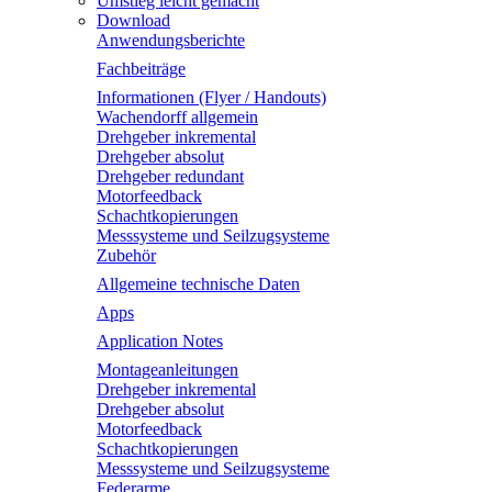
Umstieg leicht gemacht
Download
Anwendungsberichte
Fachbeiträge
Informationen (Flyer / Handouts)
Wachendorff allgemein
Drehgeber inkremental
Drehgeber absolut
Drehgeber redundant
Motorfeedback
Schachtkopierungen
Messsysteme und Seilzugsysteme
Zubehör
Allgemeine technische Daten
Apps
Application Notes
Montageanleitungen
Drehgeber inkremental
Drehgeber absolut
Motorfeedback
Schachtkopierungen
Messsysteme und Seilzugsysteme
Federarme