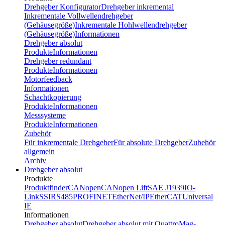
Drehgeber Konfigurator
Drehgeber inkremental
Inkrementale Vollwellendrehgeber
(Gehäusegröße)
Inkrementale Hohlwellendrehgeber
(Gehäusegröße)
Informationen
Drehgeber absolut
Produkte
Informationen
Drehgeber redundant
Produkte
Informationen
Motorfeedback
Informationen
Schachtkopierung
Produkte
Informationen
Messsysteme
Produkte
Informationen
Zubehör
Für inkrementale Drehgeber
Für absolute Drehgeber
Zubehör
allgemein
Archiv
Drehgeber absolut
Produkte
Produktfinder
CANopen
CANopen Lift
SAE J1939
IO-
Link
SSI
RS485
PROFINET
EtherNet/IP
EtherCAT
Universal
IE
Informationen
Drehgeber absolut
Drehgeber absolut mit QuattroMag-