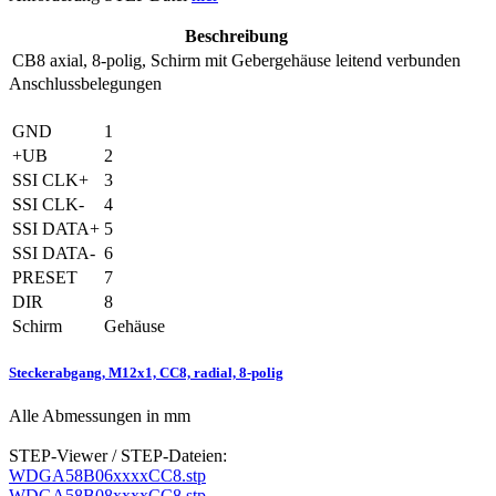
Beschreibung
CB8
axial, 8-polig, Schirm mit Gebergehäuse leitend verbunden
Anschlussbelegungen
GND
1
+UB
2
SSI CLK+
3
SSI CLK-
4
SSI DATA+
5
SSI DATA-
6
PRESET
7
DIR
8
Schirm
Gehäuse
Steckerabgang, M12x1, CC8, radial, 8-polig
Alle Abmessungen in mm
STEP-Viewer / STEP-Dateien:
WDGA58B06xxxxCC8.stp
WDGA58B08xxxxCC8.stp