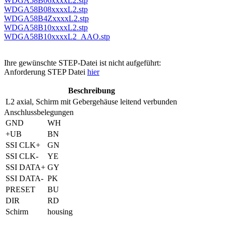
WDGA58B06xxxxL2.stp
WDGA58B08xxxxL2.stp
WDGA58B4ZxxxxL2.stp
WDGA58B10xxxxL2.stp
WDGA58B10xxxxL2_AAO.stp
Ihre gewünschte STEP-Datei ist nicht aufgeführt:
Anforderung STEP Datei
hier
Beschreibung
L2
axial, Schirm mit Gebergehäuse leitend verbunden
Anschlussbelegungen
GND
WH
+UB
BN
SSI CLK+
GN
SSI CLK-
YE
SSI DATA+
GY
SSI DATA-
PK
PRESET
BU
DIR
RD
Schirm
housing