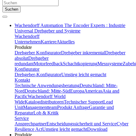
Suchen
Wachendorff Automation The Encoder Experts : Industrie
Universal Drehgeber und Systeme
Wachendorff
Unternehmen
Karriere
Aktuelles
Produkte
Drehgeber Konfigurator
Drehgeber inkremental
Drehgeber
absolut
Drehgeber
redundant
Motorfeedback
Schachtkopierung
Messsysteme
Zubeh
Konfigurator
Drehgeber-Konfigurator
Umstieg leicht gemacht
Kontakt
Technische Anwendungsberatung
Deutschland: Mitte-
Nord
Deutschland: Mitte-Süd
Europa
Americas
Asia and
Pacific
Wachendorff World
Wide
Katalogdistributoren
Technischer Support
Lead
Unit
Managementteam
Produkt Anfrage
Garantie und
Reparatur
Lob & Kritik
Service
Ansprechpartner
Entscheidungssicherheit und Service
Cyber
Resilience Act
Umstieg leicht gemacht
Download
Produkte