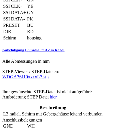
SSI CLK-
YE
SSI DATA+
GY
SSI DATA-
PK
PRESET
BU
DIR
RD
Schirm
housing
Kabelabgang L3 radial mit 2 m Kabel
Alle Abmessungen in mm
STEP-Viewer / STEP-Dateien:
WDGA36J10xxxxL3.stp
Ihre gewünschte STEP-Datei ist nicht aufgeführt:
Anforderung STEP Datei
hier
Beschreibung
L3
radial, Schirm mit Gebergehäuse leitend verbunden
Anschlussbelegungen
GND
WH