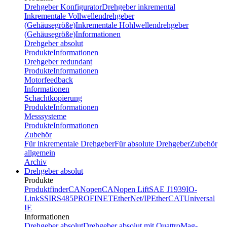
Drehgeber Konfigurator
Drehgeber inkremental
Inkrementale Vollwellendrehgeber
(Gehäusegröße)
Inkrementale Hohlwellendrehgeber
(Gehäusegröße)
Informationen
Drehgeber absolut
Produkte
Informationen
Drehgeber redundant
Produkte
Informationen
Motorfeedback
Informationen
Schachtkopierung
Produkte
Informationen
Messsysteme
Produkte
Informationen
Zubehör
Für inkrementale Drehgeber
Für absolute Drehgeber
Zubehör
allgemein
Archiv
Drehgeber absolut
Produkte
Produktfinder
CANopen
CANopen Lift
SAE J1939
IO-
Link
SSI
RS485
PROFINET
EtherNet/IP
EtherCAT
Universal
IE
Informationen
Drehgeber absolut
Drehgeber absolut mit QuattroMag-