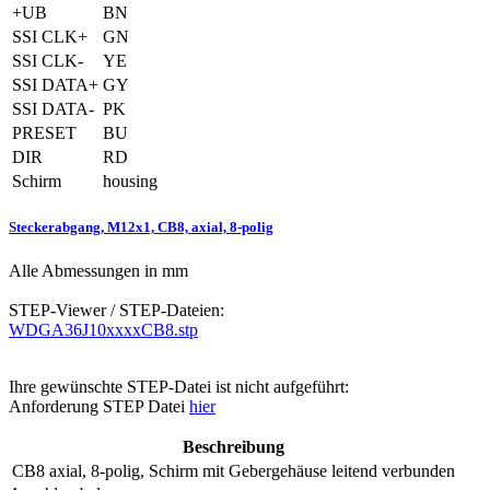
+UB
BN
SSI CLK+
GN
SSI CLK-
YE
SSI DATA+
GY
SSI DATA-
PK
PRESET
BU
DIR
RD
Schirm
housing
Steckerabgang, M12x1, CB8, axial, 8-polig
Alle Abmessungen in mm
STEP-Viewer / STEP-Dateien:
WDGA36J10xxxxCB8.stp
Ihre gewünschte STEP-Datei ist nicht aufgeführt:
Anforderung STEP Datei
hier
Beschreibung
CB8
axial, 8-polig, Schirm mit Gebergehäuse leitend verbunden