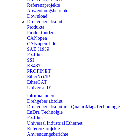
Referenzprojekte
Anwendungsberichte
Download
Drehgeber absolut
Produkte
Produktfinder
CANopen
CANopen Lift
SAE J1939
IO-Link
SSI
RS485
PROFINET
EtherNet/IP
EtherCAT
Universal IE
Informationen
Drehgeber absolut
Drehgeber absolut mit QuattroMag-Technologie
EnDra-Technolgie
IO-Link
Universal Industrial Ethernet
Referenzprojekte
Anwendungsberichte