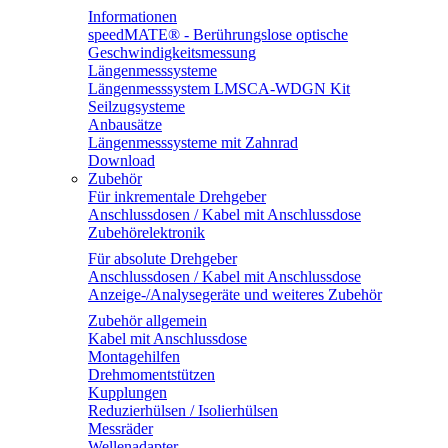
Informationen
speedMATE® - Berührungslose optische
Geschwindigkeitsmessung
Längenmesssysteme
Längenmesssystem LMSCA-WDGN Kit
Seilzugsysteme
Anbausätze
Längenmesssysteme mit Zahnrad
Download
Zubehör
Für inkrementale Drehgeber
Anschlussdosen / Kabel mit Anschlussdose
Zubehörelektronik
Für absolute Drehgeber
Anschlussdosen / Kabel mit Anschlussdose
Anzeige-/Analysegeräte und weiteres Zubehör
Zubehör allgemein
Kabel mit Anschlussdose
Montagehilfen
Drehmomentstützen
Kupplungen
Reduzierhülsen / Isolierhülsen
Messräder
Wellenadapter