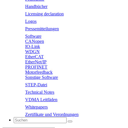
Handbücher
Licensing declaration
Logos
Pressemitteilungen
Software
CANopen
IO-Link
WDGN
EtherCAT
EtherNet/IP
PROFINET
Motorfeedback
Sonstige Software
STEP-Datei
Technical Notes
VDMA Leitfäden
Whitepapers
Zertifikate und Verordnungen