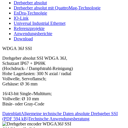
Drehgeber absolut
Drehgeber absolut mit QuattroMag-Technologie
EnDra-Technolgie
IO-Link
Universal Industrial Ethernet
Referenzprojekte
Anwendungsberichte
Download
WDGA 36J SSI
Drehgeber absolut SSI WDGA 36J,
Schutzart IP67 + IP69K
(Hochdruck- / Dampfstrahl-Reinigung)
Hohe Lagerlasten: 300 N axial / radial
Vollwelle, Servoflansch;
Gehäuse: Ø 36 mm
16/43-bit Single-/Multiturn;
Vollwelle: Ø 10 mm
Binär- oder Gray-Code
Datenblatt
Allgemeine technische Daten absolute Drehgeber SSI
(PDF 594 kB)
Technische Anwendungsberatung