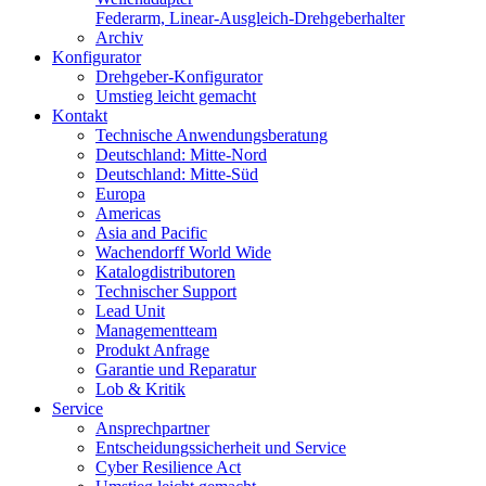
Federarm, Linear-Ausgleich-Drehgeberhalter
Archiv
Konfigurator
Drehgeber-Konfigurator
Umstieg leicht gemacht
Kontakt
Technische Anwendungsberatung
Deutschland: Mitte-Nord
Deutschland: Mitte-Süd
Europa
Americas
Asia and Pacific
Wachendorff World Wide
Katalogdistributoren
Technischer Support
Lead Unit
Managementteam
Produkt Anfrage
Garantie und Reparatur
Lob & Kritik
Service
Ansprechpartner
Entscheidungssicherheit und Service
Cyber Resilience Act