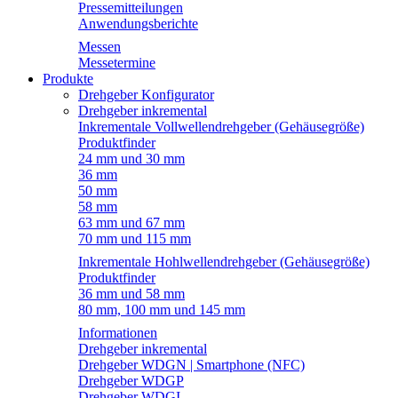
Pressemitteilungen
Anwendungsberichte
Messen
Messetermine
Produkte
Drehgeber Konfigurator
Drehgeber inkremental
Inkrementale Vollwellendrehgeber (Gehäusegröße)
Produktfinder
24 mm und 30 mm
36 mm
50 mm
58 mm
63 mm und 67 mm
70 mm und 115 mm
Inkrementale Hohlwellendrehgeber (Gehäusegröße)
Produktfinder
36 mm und 58 mm
80 mm, 100 mm und 145 mm
Informationen
Drehgeber inkremental
Drehgeber WDGN | Smartphone (NFC)
Drehgeber WDGP
Drehgeber WDGI