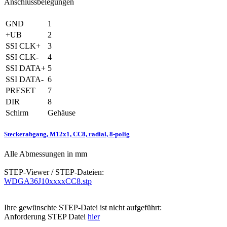
Anschlussbelegungen
GND
1
+UB
2
SSI CLK+
3
SSI CLK-
4
SSI DATA+
5
SSI DATA-
6
PRESET
7
DIR
8
Schirm
Gehäuse
Steckerabgang, M12x1, CC8, radial, 8-polig
Alle Abmessungen in mm
STEP-Viewer / STEP-Dateien:
WDGA36J10xxxxCC8.stp
Ihre gewünschte STEP-Datei ist nicht aufgeführt:
Anforderung STEP Datei
hier