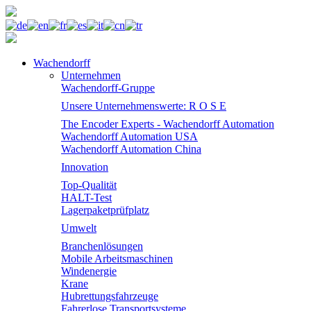
Wachendorff
Unternehmen
Wachendorff-Gruppe
Unsere Unternehmenswerte: R O S E
The Encoder Experts - Wachendorff Automation
Wachendorff Automation USA
Wachendorff Automation China
Innovation
Top-Qualität
HALT-Test
Lagerpaketprüfplatz
Umwelt
Branchenlösungen
Mobile Arbeitsmaschinen
Windenergie
Krane
Hubrettungsfahrzeuge
Fahrerlose Transportsysteme