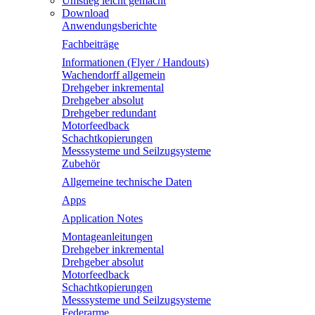
Umstieg leicht gemacht
Download
Anwendungsberichte
Fachbeiträge
Informationen (Flyer / Handouts)
Wachendorff allgemein
Drehgeber inkremental
Drehgeber absolut
Drehgeber redundant
Motorfeedback
Schachtkopierungen
Messsysteme und Seilzugsysteme
Zubehör
Allgemeine technische Daten
Apps
Application Notes
Montageanleitungen
Drehgeber inkremental
Drehgeber absolut
Motorfeedback
Schachtkopierungen
Messsysteme und Seilzugsysteme
Federarme