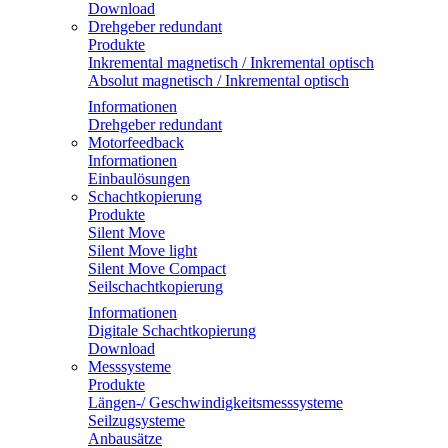
Download
Drehgeber redundant
Produkte
Inkremental magnetisch / Inkremental optisch
Absolut magnetisch / Inkremental optisch
Informationen
Drehgeber redundant
Motorfeedback
Informationen
Einbaulösungen
Schachtkopierung
Produkte
Silent Move
Silent Move light
Silent Move Compact
Seilschachtkopierung
Informationen
Digitale Schachtkopierung
Download
Messsysteme
Produkte
Längen-/ Geschwindigkeitsmesssysteme
Seilzugsysteme
Anbausätze