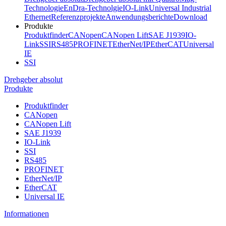
Technologie
EnDra-Technolgie
IO-Link
Universal Industrial
Ethernet
Referenzprojekte
Anwendungsberichte
Download
Produkte
Produktfinder
CANopen
CANopen Lift
SAE J1939
IO-
Link
SSI
RS485
PROFINET
EtherNet/IP
EtherCAT
Universal
IE
SSI
Drehgeber absolut
Produkte
Produktfinder
CANopen
CANopen Lift
SAE J1939
IO-Link
SSI
RS485
PROFINET
EtherNet/IP
EtherCAT
Universal IE
Informationen