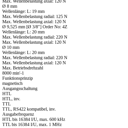
Max. Wellenbelastung axial:
120 N
Ø 8 mm
Wellenlänge:
L: 19 mm
Max. Wellenbelastung radial:
125 N
Max. Wellenbelastung axial:
120 N
Ø 9,525 mm [Ø 3/8"] Order No: 4Z
Wellenlänge:
L: 20 mm
Max. Wellenbelastung radial:
220 N
Max. Wellenbelastung axial:
120 N
Ø 10 mm
Wellenlänge:
L: 20 mm
Max. Wellenbelastung radial:
220 N
Max. Wellenbelastung axial:
120 N
Max. Betriebsdrehzahl
8000 min'-1
Funktionsprinzip
magnetisch
Ausgangsschaltung
HTL
HTL, inv.
TTL
TTL, RS422 kompatibel, inv.
Ausgabefrequenz
HTL bis 16384 I/U, max. 600 kHz
TTL bis 16384 I/U, max. 1 MHz