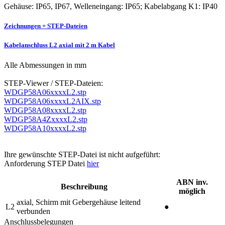
Gehäuse: IP65, IP67, Welleneingang: IP65; Kabelabgang K1: IP40
Zeichnungen + STEP-Dateien
Kabelanschluss L2 axial mit 2 m Kabel
Alle Abmessungen in mm
STEP-Viewer / STEP-Dateien:
WDGP58A06xxxxL2.stp
WDGP58A06xxxxL2AIX.stp
WDGP58A08xxxxL2.stp
WDGP58A4ZxxxxL2.stp
WDGP58A10xxxxL2.stp
Ihre gewünschte STEP-Datei ist nicht aufgeführt:
Anforderung STEP Datei
hier
ABN inv.
Beschreibung
möglich
axial, Schirm mit Gebergehäuse leitend
L2
●
verbunden
Anschlussbelegungen