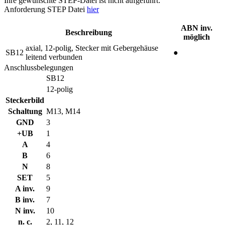
Ihre gewünschte STEP-Datei ist nicht aufgeführt:
Anforderung STEP Datei
hier
ABN inv.
Beschreibung
möglich
axial, 12-polig, Stecker mit Gebergehäuse
SB12
●
leitend verbunden
Anschlussbelegungen
SB12
12-polig
Steckerbild
Schaltung
M13, M14
GND
3
+UB
1
A
4
B
6
N
8
SET
5
A inv.
9
B inv.
7
N inv.
10
n. c.
2, 11, 12