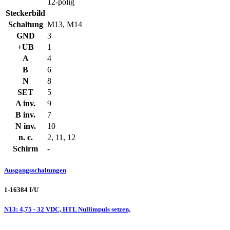
12-polig
Steckerbild
Schaltung
M13, M14
GND
3
+UB
1
A
4
B
6
N
8
SET
5
A inv.
9
B inv.
7
N inv.
10
n. c.
2, 11, 12
Schirm
-
Ausgangsschaltungen
1-16384 I/U
N13: 4,75 - 32 VDC, HTL Nullimpuls setzen,