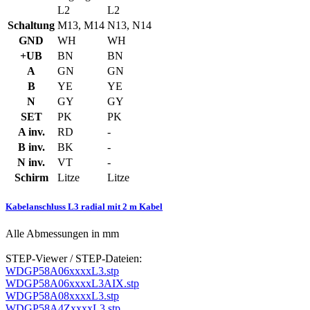
L2
L2
Schaltung
M13, M14
N13, N14
GND
WH
WH
+UB
BN
BN
A
GN
GN
B
YE
YE
N
GY
GY
SET
PK
PK
A inv.
RD
-
B inv.
BK
-
N inv.
VT
-
Schirm
Litze
Litze
Kabelanschluss L3 radial mit 2 m Kabel
Alle Abmessungen in mm
STEP-Viewer / STEP-Dateien:
WDGP58A06xxxxL3.stp
WDGP58A06xxxxL3AIX.stp
WDGP58A08xxxxL3.stp
WDGP58A4ZxxxxL3.stp