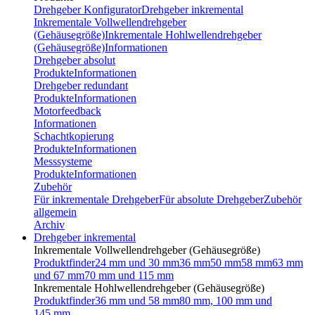
Drehgeber Konfigurator
Drehgeber inkremental
Inkrementale Vollwellendrehgeber
(Gehäusegröße)
Inkrementale Hohlwellendrehgeber
(Gehäusegröße)
Informationen
Drehgeber absolut
Produkte
Informationen
Drehgeber redundant
Produkte
Informationen
Motorfeedback
Informationen
Schachtkopierung
Produkte
Informationen
Messsysteme
Produkte
Informationen
Zubehör
Für inkrementale Drehgeber
Für absolute Drehgeber
Zubehör
allgemein
Archiv
Drehgeber inkremental
Inkrementale Vollwellendrehgeber (Gehäusegröße)
Produktfinder
24 mm und 30 mm
36 mm
50 mm
58 mm
63 mm
und 67 mm
70 mm und 115 mm
Inkrementale Hohlwellendrehgeber (Gehäusegröße)
Produktfinder
36 mm und 58 mm
80 mm, 100 mm und
145 mm