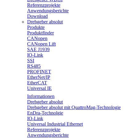
Referenzprojekte
Anwendungsberichte
Download
Drehgeber absolut
Produkte
Produktfinder
CANopen
CANopen Lift
SAE J1939
IO-Link
SSI
RS485
PROFINET
EtherNet/IP
EtherCAT
Universal IE
Informationen
Drehgeber absolut
Drehgeber absolut mit QuattroMag-Technologie
EnDra-Technolgie
IO-Link
Universal Industrial Ethernet
Referenzprojekte
Anwendungsberichte