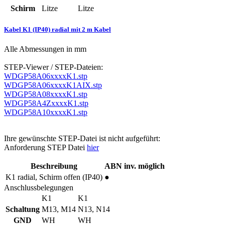
Schirm
Litze
Litze
Kabel K1 (IP40) radial mit 2 m Kabel
Alle Abmessungen in mm
STEP-Viewer / STEP-Dateien:
WDGP58A06xxxxK1.stp
WDGP58A06xxxxK1AIX.stp
WDGP58A08xxxxK1.stp
WDGP58A4ZxxxxK1.stp
WDGP58A10xxxxK1.stp
Ihre gewünschte STEP-Datei ist nicht aufgeführt:
Anforderung STEP Datei
hier
Beschreibung
ABN inv. möglich
K1
radial, Schirm offen (IP40)
●
Anschlussbelegungen
K1
K1
Schaltung
M13, M14
N13, N14
GND
WH
WH