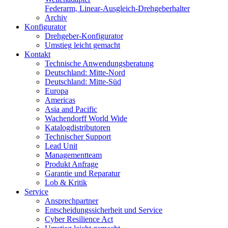
Federarm, Linear-Ausgleich-Drehgeberhalter
Archiv
Konfigurator
Drehgeber-Konfigurator
Umstieg leicht gemacht
Kontakt
Technische Anwendungsberatung
Deutschland: Mitte-Nord
Deutschland: Mitte-Süd
Europa
Americas
Asia and Pacific
Wachendorff World Wide
Katalogdistributoren
Technischer Support
Lead Unit
Managementteam
Produkt Anfrage
Garantie und Reparatur
Lob & Kritik
Service
Ansprechpartner
Entscheidungssicherheit und Service
Cyber Resilience Act