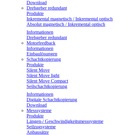
Download
Drehgeber redundant
Produkte
Inkremental magnetisch / Inkremental optisch
Absolut magnetisch / Inkremental optisch
Informationen
Drehgeber redundant
Motorfeedback
Informationen
Einbaulösungen
Schachtkopierung
Produkte
Silent Move
Silent Move light
Silent Move Compact
Seilschachtkopierung
Informationen
Digitale Schachtkopierung
Download
Messsysteme
Produkte
Längen-/ Geschwindigkeitsmesssysteme
Seilzugsysteme
Anbausätze