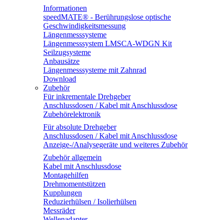
Informationen
speedMATE® - Berührungslose optische
Geschwindigkeitsmessung
Längenmesssysteme
Längenmesssystem LMSCA-WDGN Kit
Seilzugsysteme
Anbausätze
Längenmesssysteme mit Zahnrad
Download
Zubehör
Für inkrementale Drehgeber
Anschlussdosen / Kabel mit Anschlussdose
Zubehörelektronik
Für absolute Drehgeber
Anschlussdosen / Kabel mit Anschlussdose
Anzeige-/Analysegeräte und weiteres Zubehör
Zubehör allgemein
Kabel mit Anschlussdose
Montagehilfen
Drehmomentstützen
Kupplungen
Reduzierhülsen / Isolierhülsen
Messräder
Wellenadapter