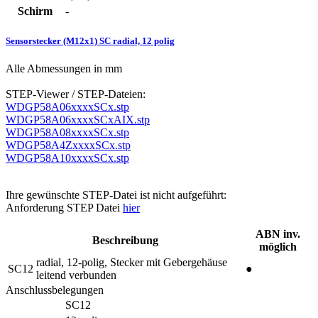
Schirm
-
Sensorstecker (M12x1) SC radial, 12 polig
Alle Abmessungen in mm
STEP-Viewer / STEP-Dateien:
WDGP58A06xxxxSCx.stp
WDGP58A06xxxxSCxAIX.stp
WDGP58A08xxxxSCx.stp
WDGP58A4ZxxxxSCx.stp
WDGP58A10xxxxSCx.stp
Ihre gewünschte STEP-Datei ist nicht aufgeführt:
Anforderung STEP Datei
hier
ABN inv.
Beschreibung
möglich
radial, 12-polig, Stecker mit Gebergehäuse
SC12
●
leitend verbunden
Anschlussbelegungen
SC12