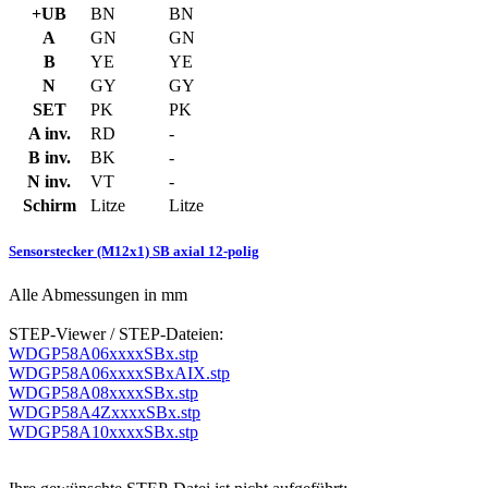
+UB
BN
BN
A
GN
GN
B
YE
YE
N
GY
GY
SET
PK
PK
A inv.
RD
-
B inv.
BK
-
N inv.
VT
-
Schirm
Litze
Litze
Sensorstecker (M12x1) SB axial 12-polig
Alle Abmessungen in mm
STEP-Viewer / STEP-Dateien:
WDGP58A06xxxxSBx.stp
WDGP58A06xxxxSBxAIX.stp
WDGP58A08xxxxSBx.stp
WDGP58A4ZxxxxSBx.stp
WDGP58A10xxxxSBx.stp