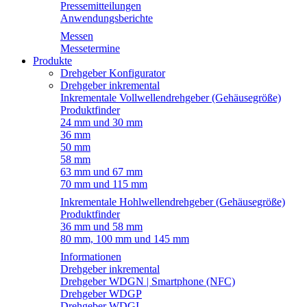
Pressemitteilungen
Anwendungsberichte
Messen
Messetermine
Produkte
Drehgeber Konfigurator
Drehgeber inkremental
Inkrementale Vollwellendrehgeber (Gehäusegröße)
Produktfinder
24 mm und 30 mm
36 mm
50 mm
58 mm
63 mm und 67 mm
70 mm und 115 mm
Inkrementale Hohlwellendrehgeber (Gehäusegröße)
Produktfinder
36 mm und 58 mm
80 mm, 100 mm und 145 mm
Informationen
Drehgeber inkremental
Drehgeber WDGN | Smartphone (NFC)
Drehgeber WDGP
Drehgeber WDGI