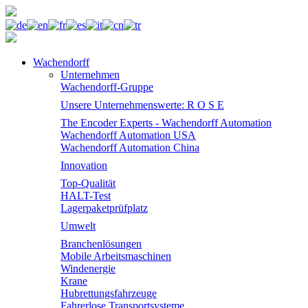
Wachendorff
Unternehmen
Wachendorff-Gruppe
Unsere Unternehmenswerte: R O S E
The Encoder Experts - Wachendorff Automation
Wachendorff Automation USA
Wachendorff Automation China
Innovation
Top-Qualität
HALT-Test
Lagerpaketprüfplatz
Umwelt
Branchenlösungen
Mobile Arbeitsmaschinen
Windenergie
Krane
Hubrettungsfahrzeuge
Fahrerlose Transportsysteme