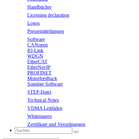
Handbücher
Licensing declaration
Logos
Pressemitteilungen
Software
CANopen
IO-Link
WDGN
EtherCAT
EtherNet/IP
PROFINET
Motorfeedback
Sonstige Software
STEP-Datei
Technical Notes
VDMA Leitfäden
Whitepapers
Zertifikate und Verordnungen