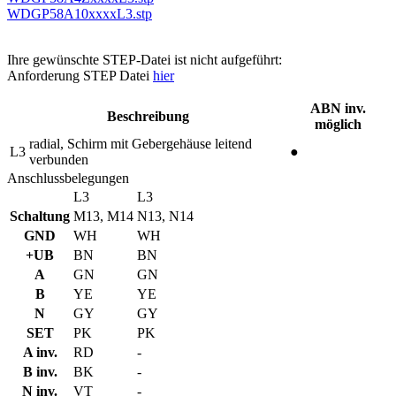
WDGP58A10xxxxL3.stp
Ihre gewünschte STEP-Datei ist nicht aufgeführt:
Anforderung STEP Datei
hier
ABN inv.
Beschreibung
möglich
radial, Schirm mit Gebergehäuse leitend
L3
●
verbunden
Anschlussbelegungen
L3
L3
Schaltung
M13, M14
N13, N14
GND
WH
WH
+UB
BN
BN
A
GN
GN
B
YE
YE
N
GY
GY
SET
PK
PK
A inv.
RD
-
B inv.
BK
-
N inv.
VT
-