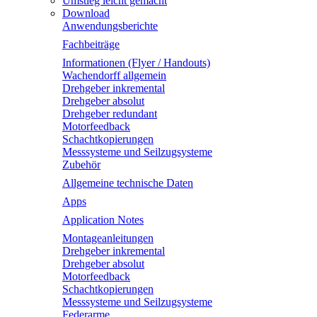
Umstieg leicht gemacht
Download
Anwendungsberichte
Fachbeiträge
Informationen (Flyer / Handouts)
Wachendorff allgemein
Drehgeber inkremental
Drehgeber absolut
Drehgeber redundant
Motorfeedback
Schachtkopierungen
Messsysteme und Seilzugsysteme
Zubehör
Allgemeine technische Daten
Apps
Application Notes
Montageanleitungen
Drehgeber inkremental
Drehgeber absolut
Motorfeedback
Schachtkopierungen
Messsysteme und Seilzugsysteme
Federarme