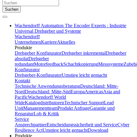
Suchen
Wachendorff Automation The Encoder Experts : Industrie
Universal Drehgeber und Systeme
Wachendorff
Unternehmen
Karriere
Aktuelles
Produkte
Drehgeber Konfigurator
Drehgeber inkremental
Drehgeber
absolut
Drehgeber
redundant
Motorfeedback
Schachtkopierung
Messsysteme
Zubeh
Konfigurator
Drehgeber-Konfigurator
Umstieg leicht gemacht
Kontakt
Technische Anwendungsberatung
Deutschland: Mitte-
Nord
Deutschland: Mitte-Süd
Europa
Americas
Asia and
Pacific
Wachendorff World
Wide
Katalogdistributoren
Technischer Support
Lead
Unit
Managementteam
Produkt Anfrage
Garantie und
Reparatur
Lob & Kritik
Service
Ansprechpartner
Entscheidungssicherheit und Service
Cyber
Resilience Act
Umstieg leicht gemacht
Download
Produkte