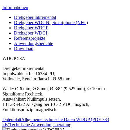
Informationen
Drehgeber inkremental
Drehgeber WDGN | Smartphone (NFC)
Drehgeber WDGP
Drehgeber WDGI
Referenzprojekte
Anwendungsberichte
Download
WDGP 58A
Drehgeber inkremental,
Impulszahlen: bis 16384 I/U,
Vollwelle, Synchroflansch: Ø 58 mm
Welle: Ø 6 mm, Ø 8 mm, Ø 3/8" (9.525 mm), Ø 10 mm
Signalform: Rechteck,
Auswählbar: Nullimpuls setzen,
TTL/RS422 Ausgang bei 10-32 VDC möglich,
Funktionsprinzip: magnetisch.
Datenblatt
Allgemeine technische Daten WDGP (PDF 783
kB)
Technische Anwendungsberatung