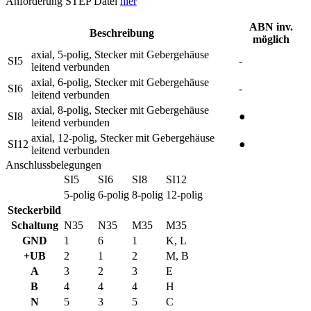
Anforderung STEP Datei
hier
ABN inv.
Beschreibung
möglich
axial, 5-polig, Stecker mit Gebergehäuse
SI5
-
leitend verbunden
axial, 6-polig, Stecker mit Gebergehäuse
SI6
-
leitend verbunden
axial, 8-polig, Stecker mit Gebergehäuse
SI8
●
leitend verbunden
axial, 12-polig, Stecker mit Gebergehäuse
SI12
●
leitend verbunden
Anschlussbelegungen
SI5
SI6
SI8
SI12
5-polig
6-polig
8-polig
12-polig
Steckerbild
Schaltung
N35
N35
M35
M35
GND
1
6
1
K, L
+UB
2
1
2
M, B
A
3
2
3
E
B
4
4
4
H
N
5
3
5
C