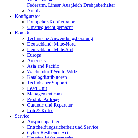
Federarm, Linear-Ausgleich-Drehgeberhalter
Archiv
Konfigurator
Drehgeber-Konfigurator
Umstieg leicht gemacht
Kontakt
Technische Anwendungsberatung
Deutschland: Mitte-Nord
Deutschland: Mitte-Süd
Europa
Americas
Asia and Pacific
Wachendorff World Wide
Katalogdistributoren
Technischer Support
Lead Unit
Managementteam
Produkt Anfrage
Garantie und Reparatur
Lob & Kritik
Service
Ansprechpartner
Entscheidungssicherheit und Service
Cyber Resilience Act