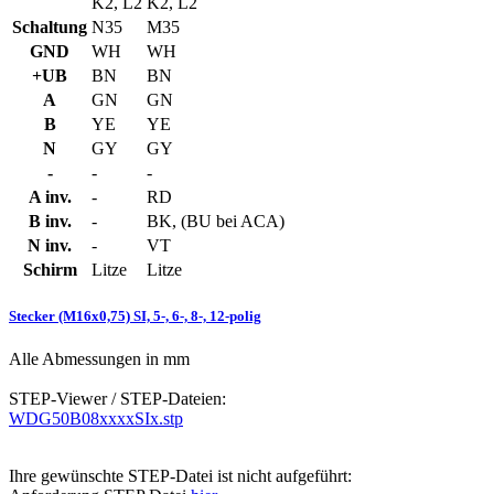
K2, L2
K2, L2
Schaltung
N35
M35
GND
WH
WH
+UB
BN
BN
A
GN
GN
B
YE
YE
N
GY
GY
-
-
-
A inv.
-
RD
B inv.
-
BK, (BU bei ACA)
N inv.
-
VT
Schirm
Litze
Litze
Stecker (M16x0,75) SI, 5-, 6-, 8-, 12-polig
Alle Abmessungen in mm
STEP-Viewer / STEP-Dateien:
WDG50B08xxxxSIx.stp
Ihre gewünschte STEP-Datei ist nicht aufgeführt: