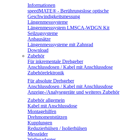
Informationen
speedMATE® - Berührungslose optische
Geschwindigkeitsmessung
Längenmesssysteme
Längenmesssystem LMSCA-WDGN Kit
Seilzugsysteme
Anbausätze
Längenmesssysteme mit Zahnrad
Download
Zubehör
Für inkrementale Drehgeber
Anschlussdosen / Kabel mit Anschlussdose
Zubehörelektronik
Für absolute Drehgeber
Anschlussdosen / Kabel mit Anschlussdose
Anzeige-/Analysegeräte und weiteres Zubehör
Zubehör allgemein
Kabel mit Anschlussdose
Montagehilfen
Drehmomentstützen
Kupplungen
Reduzierhülsen / Isolierhülsen
Messräder
Wellenadapter