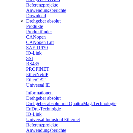
Referenzprojekte
Anwendungsberichte
Download
Drehgeber absolut
Produkte
Produktfinder
CANopen
CANopen Lift
SAE J1939
IO-Link
SSI
RS485
PROFINET
EtherNet/IP
EtherCAT
Universal IE
Informationen
Drehgeber absolut
Drehgeber absolut mit QuattroMag-Technologie
EnDra-Technolgie
IO-Link
Universal Industrial Ethernet
Referenzprojekte
Anwendungsberichte