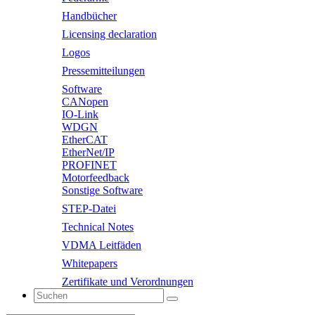
Handbücher
Licensing declaration
Logos
Pressemitteilungen
Software
CANopen
IO-Link
WDGN
EtherCAT
EtherNet/IP
PROFINET
Motorfeedback
Sonstige Software
STEP-Datei
Technical Notes
VDMA Leitfäden
Whitepapers
Zertifikate und Verordnungen