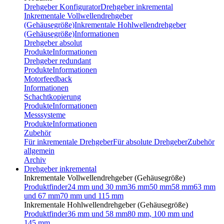
Drehgeber Konfigurator
Drehgeber inkremental
Inkrementale Vollwellendrehgeber
(Gehäusegröße)
Inkrementale Hohlwellendrehgeber
(Gehäusegröße)
Informationen
Drehgeber absolut
Produkte
Informationen
Drehgeber redundant
Produkte
Informationen
Motorfeedback
Informationen
Schachtkopierung
Produkte
Informationen
Messsysteme
Produkte
Informationen
Zubehör
Für inkrementale Drehgeber
Für absolute Drehgeber
Zubehör
allgemein
Archiv
Drehgeber inkremental
Inkrementale Vollwellendrehgeber (Gehäusegröße)
Produktfinder
24 mm und 30 mm
36 mm
50 mm
58 mm
63 mm
und 67 mm
70 mm und 115 mm
Inkrementale Hohlwellendrehgeber (Gehäusegröße)
Produktfinder
36 mm und 58 mm
80 mm, 100 mm und
145 mm