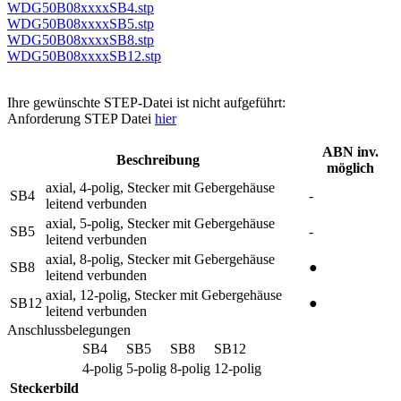
WDG50B08xxxxSB4.stp
WDG50B08xxxxSB5.stp
WDG50B08xxxxSB8.stp
WDG50B08xxxxSB12.stp
Ihre gewünschte STEP-Datei ist nicht aufgeführt:
Anforderung STEP Datei
hier
ABN inv.
Beschreibung
möglich
axial, 4-polig, Stecker mit Gebergehäuse
SB4
-
leitend verbunden
axial, 5-polig, Stecker mit Gebergehäuse
SB5
-
leitend verbunden
axial, 8-polig, Stecker mit Gebergehäuse
SB8
●
leitend verbunden
axial, 12-polig, Stecker mit Gebergehäuse
SB12
●
leitend verbunden
Anschlussbelegungen
SB4
SB5
SB8
SB12
4-polig
5-polig
8-polig
12-polig
Steckerbild