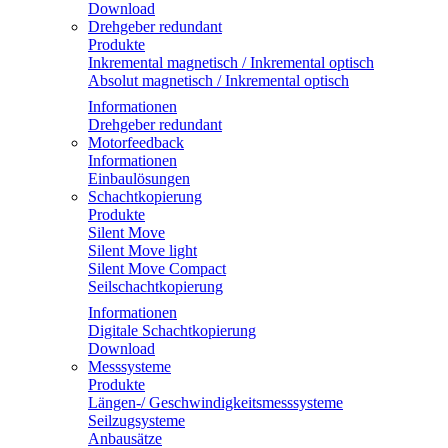
Download
Drehgeber redundant
Produkte
Inkremental magnetisch / Inkremental optisch
Absolut magnetisch / Inkremental optisch
Informationen
Drehgeber redundant
Motorfeedback
Informationen
Einbaulösungen
Schachtkopierung
Produkte
Silent Move
Silent Move light
Silent Move Compact
Seilschachtkopierung
Informationen
Digitale Schachtkopierung
Download
Messsysteme
Produkte
Längen-/ Geschwindigkeitsmesssysteme
Seilzugsysteme
Anbausätze