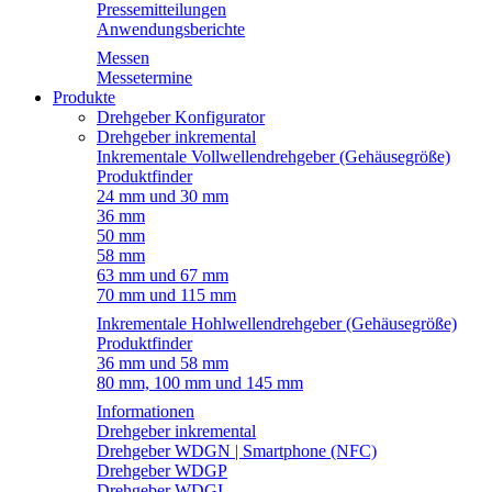
Pressemitteilungen
Anwendungsberichte
Messen
Messetermine
Produkte
Drehgeber Konfigurator
Drehgeber inkremental
Inkrementale Vollwellendrehgeber (Gehäusegröße)
Produktfinder
24 mm und 30 mm
36 mm
50 mm
58 mm
63 mm und 67 mm
70 mm und 115 mm
Inkrementale Hohlwellendrehgeber (Gehäusegröße)
Produktfinder
36 mm und 58 mm
80 mm, 100 mm und 145 mm
Informationen
Drehgeber inkremental
Drehgeber WDGN | Smartphone (NFC)
Drehgeber WDGP
Drehgeber WDGI