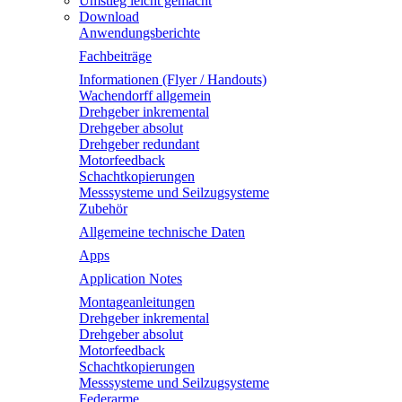
Umstieg leicht gemacht
Download
Anwendungsberichte
Fachbeiträge
Informationen (Flyer / Handouts)
Wachendorff allgemein
Drehgeber inkremental
Drehgeber absolut
Drehgeber redundant
Motorfeedback
Schachtkopierungen
Messsysteme und Seilzugsysteme
Zubehör
Allgemeine technische Daten
Apps
Application Notes
Montageanleitungen
Drehgeber inkremental
Drehgeber absolut
Motorfeedback
Schachtkopierungen
Messsysteme und Seilzugsysteme
Federarme