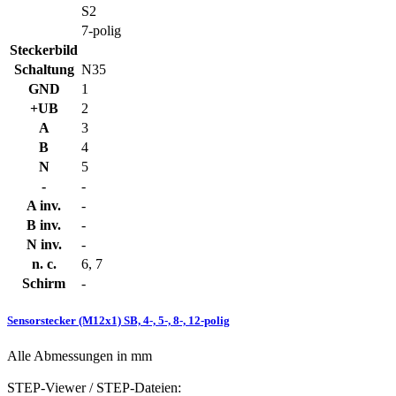
S2
7-polig
Steckerbild
Schaltung
N35
GND
1
+UB
2
A
3
B
4
N
5
-
-
A inv.
-
B inv.
-
N inv.
-
n. c.
6, 7
Schirm
-
Sensorstecker (M12x1) SB, 4-, 5-, 8-, 12-polig
Alle Abmessungen in mm
STEP-Viewer / STEP-Dateien: