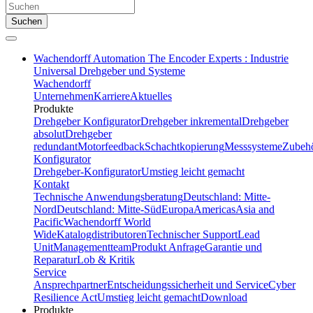
Suchen
Wachendorff Automation The Encoder Experts : Industrie
Universal Drehgeber und Systeme
Wachendorff
Unternehmen
Karriere
Aktuelles
Produkte
Drehgeber Konfigurator
Drehgeber inkremental
Drehgeber
absolut
Drehgeber
redundant
Motorfeedback
Schachtkopierung
Messsysteme
Zubeh
Konfigurator
Drehgeber-Konfigurator
Umstieg leicht gemacht
Kontakt
Technische Anwendungsberatung
Deutschland: Mitte-
Nord
Deutschland: Mitte-Süd
Europa
Americas
Asia and
Pacific
Wachendorff World
Wide
Katalogdistributoren
Technischer Support
Lead
Unit
Managementteam
Produkt Anfrage
Garantie und
Reparatur
Lob & Kritik
Service
Ansprechpartner
Entscheidungssicherheit und Service
Cyber
Resilience Act
Umstieg leicht gemacht
Download
Produkte