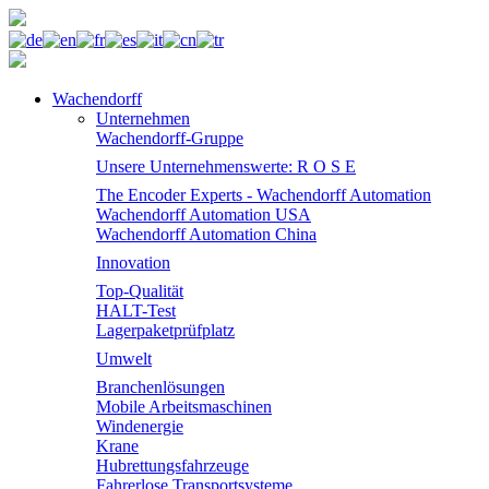
Wachendorff
Unternehmen
Wachendorff-Gruppe
Unsere Unternehmenswerte: R O S E
The Encoder Experts - Wachendorff Automation
Wachendorff Automation USA
Wachendorff Automation China
Innovation
Top-Qualität
HALT-Test
Lagerpaketprüfplatz
Umwelt
Branchenlösungen
Mobile Arbeitsmaschinen
Windenergie
Krane
Hubrettungsfahrzeuge
Fahrerlose Transportsysteme