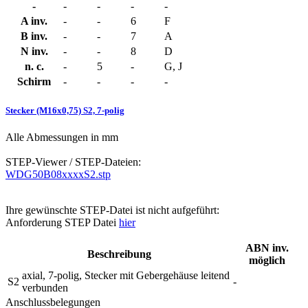
-
-
-
-
-
A inv.
-
-
6
F
B inv.
-
-
7
A
N inv.
-
-
8
D
n. c.
-
5
-
G, J
Schirm
-
-
-
-
Stecker (M16x0,75) S2, 7-polig
Alle Abmessungen in mm
STEP-Viewer / STEP-Dateien:
WDG50B08xxxxS2.stp
Ihre gewünschte STEP-Datei ist nicht aufgeführt:
Anforderung STEP Datei
hier
ABN inv.
Beschreibung
möglich
axial, 7-polig, Stecker mit Gebergehäuse leitend
S2
-
verbunden
Anschlussbelegungen