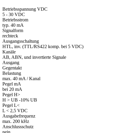
Betriebsspannung VDC
5 - 30 VDC
Betriebsstrom
typ. 40 mA
Signalform
rechteck
Ausgangsschaltung
HTL, inv. (TTL/RS422 komp. bei 5 VDC)
Kanäle
AB, ABN, und invertierte Signale
Ausgang
Gegentakt
Belastung
max. 40 mA / Kanal
Pegel mA
bei 20 mA
Pegel H>
H > UB -10% UB
Pegel L<
L < 2,5 VDC
Ausgabefrequenz
max. 200 kHz
Anschlussschutz
nein