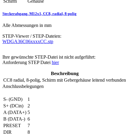
Schirm
Gehäuse
Steckerabgang, M12x1, CC8, radial, 8-polig
Alle Abmessungen in mm
STEP-Viewer / STEP-Dateien:
WDGA36C06xxxxCC.stp
Ihre gewünschte STEP-Datei ist nicht aufgeführt:
Anforderung STEP Datei
hier
Beschreibung
CC8
radial, 8-polig, Schirm mit Gebergehäuse leitend verbunden
Anschlussbelegungen
S- (GND)
1
S+ (DCin)
2
A (DATA+)
5
B (DATA-)
6
PRESET
7
DIR
8