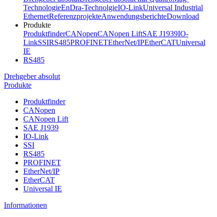
Technologie
EnDra-Technolgie
IO-Link
Universal Industrial
Ethernet
Referenzprojekte
Anwendungsberichte
Download
Produkte
Produktfinder
CANopen
CANopen Lift
SAE J1939
IO-
Link
SSI
RS485
PROFINET
EtherNet/IP
EtherCAT
Universal
IE
RS485
Drehgeber absolut
Produkte
Produktfinder
CANopen
CANopen Lift
SAE J1939
IO-Link
SSI
RS485
PROFINET
EtherNet/IP
EtherCAT
Universal IE
Informationen