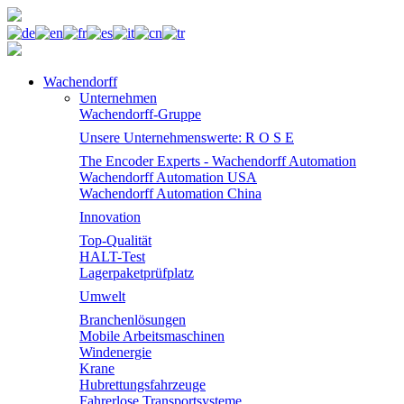
Wachendorff
Unternehmen
Wachendorff-Gruppe
Unsere Unternehmenswerte: R O S E
The Encoder Experts - Wachendorff Automation
Wachendorff Automation USA
Wachendorff Automation China
Innovation
Top-Qualität
HALT-Test
Lagerpaketprüfplatz
Umwelt
Branchenlösungen
Mobile Arbeitsmaschinen
Windenergie
Krane
Hubrettungsfahrzeuge
Fahrerlose Transportsysteme