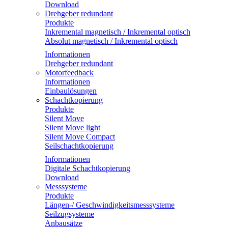
Download
Drehgeber redundant
Produkte
Inkremental magnetisch / Inkremental optisch
Absolut magnetisch / Inkremental optisch
Informationen
Drehgeber redundant
Motorfeedback
Informationen
Einbaulösungen
Schachtkopierung
Produkte
Silent Move
Silent Move light
Silent Move Compact
Seilschachtkopierung
Informationen
Digitale Schachtkopierung
Download
Messsysteme
Produkte
Längen-/ Geschwindigkeitsmesssysteme
Seilzugsysteme
Anbausätze