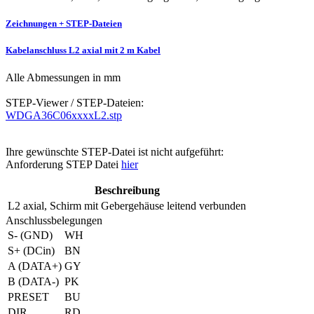
Zeichnungen + STEP-Dateien
Kabelanschluss L2 axial mit 2 m Kabel
Alle Abmessungen in mm
STEP-Viewer / STEP-Dateien:
WDGA36C06xxxxL2.stp
Ihre gewünschte STEP-Datei ist nicht aufgeführt:
Anforderung STEP Datei
hier
Beschreibung
L2
axial, Schirm mit Gebergehäuse leitend verbunden
Anschlussbelegungen
S- (GND)
WH
S+ (DCin)
BN
A (DATA+)
GY
B (DATA-)
PK
PRESET
BU
DIR
RD