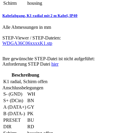
Schirm
housing
Kabelabgang, K1 radial mit 2 m Kabel, IP40
Alle Abmessungen in mm
STEP-Viewer / STEP-Dateien:
WDGA36C06xxxxK1.stp
Ihre gewünschte STEP-Datei ist nicht aufgeführt:
Anforderung STEP Datei
hier
Beschreibung
K1
radial, Schirm offen
Anschlussbelegungen
S- (GND)
WH
S+ (DCin)
BN
A (DATA+)
GY
B (DATA-)
PK
PRESET
BU
DIR
RD