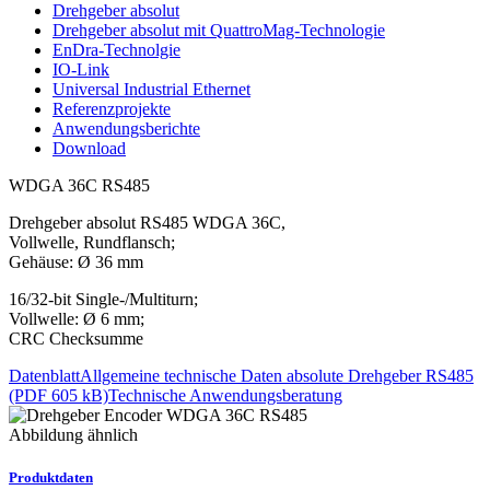
Drehgeber absolut
Drehgeber absolut mit QuattroMag-Technologie
EnDra-Technolgie
IO-Link
Universal Industrial Ethernet
Referenzprojekte
Anwendungsberichte
Download
WDGA 36C RS485
Drehgeber absolut RS485 WDGA 36C,
Vollwelle, Rundflansch;
Gehäuse: Ø 36 mm
16/32-bit Single-/Multiturn;
Vollwelle: Ø 6 mm;
CRC Checksumme
Datenblatt
Allgemeine technische Daten absolute Drehgeber RS485
(PDF 605 kB)
Technische Anwendungsberatung
Abbildung ähnlich
Produktdaten