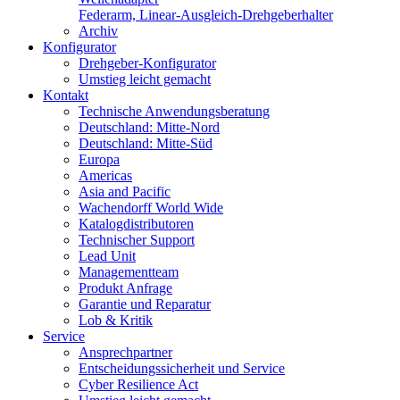
Federarm, Linear-Ausgleich-Drehgeberhalter
Archiv
Konfigurator
Drehgeber-Konfigurator
Umstieg leicht gemacht
Kontakt
Technische Anwendungsberatung
Deutschland: Mitte-Nord
Deutschland: Mitte-Süd
Europa
Americas
Asia and Pacific
Wachendorff World Wide
Katalogdistributoren
Technischer Support
Lead Unit
Managementteam
Produkt Anfrage
Garantie und Reparatur
Lob & Kritik
Service
Ansprechpartner
Entscheidungssicherheit und Service
Cyber Resilience Act