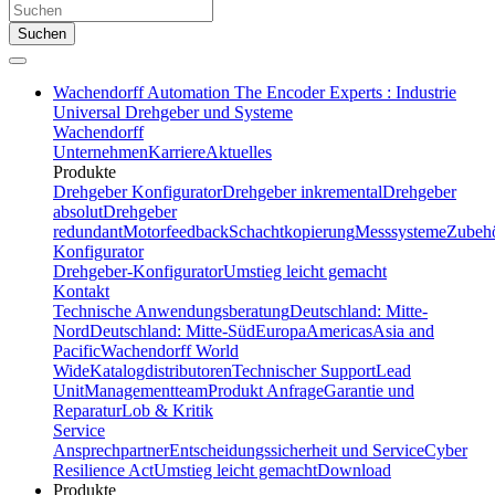
Suchen
Wachendorff Automation The Encoder Experts : Industrie
Universal Drehgeber und Systeme
Wachendorff
Unternehmen
Karriere
Aktuelles
Produkte
Drehgeber Konfigurator
Drehgeber inkremental
Drehgeber
absolut
Drehgeber
redundant
Motorfeedback
Schachtkopierung
Messsysteme
Zubeh
Konfigurator
Drehgeber-Konfigurator
Umstieg leicht gemacht
Kontakt
Technische Anwendungsberatung
Deutschland: Mitte-
Nord
Deutschland: Mitte-Süd
Europa
Americas
Asia and
Pacific
Wachendorff World
Wide
Katalogdistributoren
Technischer Support
Lead
Unit
Managementteam
Produkt Anfrage
Garantie und
Reparatur
Lob & Kritik
Service
Ansprechpartner
Entscheidungssicherheit und Service
Cyber
Resilience Act
Umstieg leicht gemacht
Download
Produkte