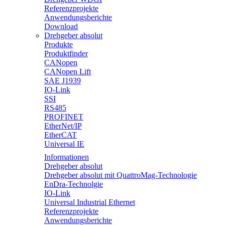
Referenzprojekte
Anwendungsberichte
Download
Drehgeber absolut
Produkte
Produktfinder
CANopen
CANopen Lift
SAE J1939
IO-Link
SSI
RS485
PROFINET
EtherNet/IP
EtherCAT
Universal IE
Informationen
Drehgeber absolut
Drehgeber absolut mit QuattroMag-Technologie
EnDra-Technolgie
IO-Link
Universal Industrial Ethernet
Referenzprojekte
Anwendungsberichte