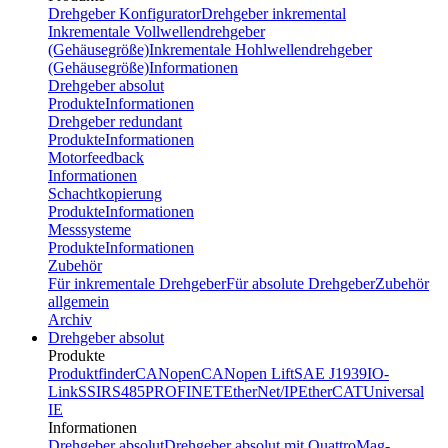
Drehgeber Konfigurator
Drehgeber inkremental
Inkrementale Vollwellendrehgeber
(Gehäusegröße)
Inkrementale Hohlwellendrehgeber
(Gehäusegröße)
Informationen
Drehgeber absolut
Produkte
Informationen
Drehgeber redundant
Produkte
Informationen
Motorfeedback
Informationen
Schachtkopierung
Produkte
Informationen
Messsysteme
Produkte
Informationen
Zubehör
Für inkrementale Drehgeber
Für absolute Drehgeber
Zubehör
allgemein
Archiv
Drehgeber absolut
Produkte
Produktfinder
CANopen
CANopen Lift
SAE J1939
IO-
Link
SSI
RS485
PROFINET
EtherNet/IP
EtherCAT
Universal
IE
Informationen
Drehgeber absolut
Drehgeber absolut mit QuattroMag-