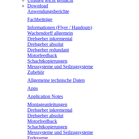
Umstieg leicht gemacht
Download
Anwendungsberichte
Fachbeiträge
Informationen (Flyer / Handouts)
Wachendorff allgemein
Drehgeber inkremental
Drehgeber absolut
Drehgeber redundant
Motorfeedback
Schachtkopierungen
Messsysteme und Seilzugsysteme
Zubehör
Allgemeine technische Daten
Apps
Application Notes
Montageanleitungen
Drehgeber inkremental
Drehgeber absolut
Motorfeedback
Schachtkopierungen
Messsysteme und Seilzugsysteme
Federarme