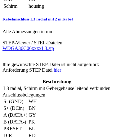
Schirm
housing
Kabelanschluss L3 radial mit 2 m Kabel
Alle Abmessungen in mm
STEP-Viewer / STEP-Dateien:
WDGA36C06xxxxL3.stp
Ihre gewünschte STEP-Datei ist nicht aufgeführt:
Anforderung STEP Datei
hier
Beschreibung
L3
radial, Schirm mit Gebergehäuse leitend verbunden
Anschlussbelegungen
S- (GND)
WH
S+ (DCin)
BN
A (DATA+)
GY
B (DATA-)
PK
PRESET
BU
DIR
RD