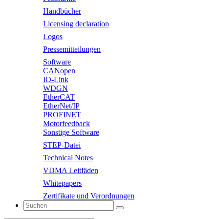
Handbücher
Licensing declaration
Logos
Pressemitteilungen
Software
CANopen
IO-Link
WDGN
EtherCAT
EtherNet/IP
PROFINET
Motorfeedback
Sonstige Software
STEP-Datei
Technical Notes
VDMA Leitfäden
Whitepapers
Zertifikate und Verordnungen