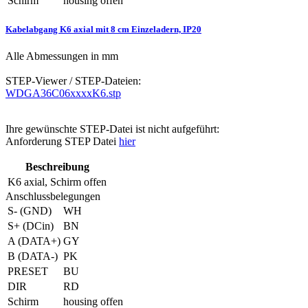
Schirm
housing offen
Kabelabgang K6 axial mit 8 cm Einzeladern, IP20
Alle Abmessungen in mm
STEP-Viewer / STEP-Dateien:
WDGA36C06xxxxK6.stp
Ihre gewünschte STEP-Datei ist nicht aufgeführt:
Anforderung STEP Datei
hier
Beschreibung
K6
axial, Schirm offen
Anschlussbelegungen
S- (GND)
WH
S+ (DCin)
BN
A (DATA+)
GY
B (DATA-)
PK
PRESET
BU
DIR
RD
Schirm
housing offen