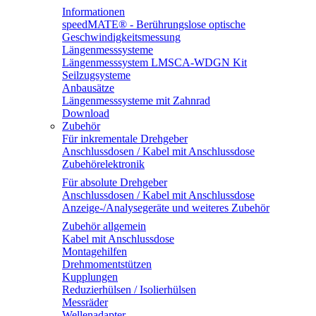
Informationen
speedMATE® - Berührungslose optische
Geschwindigkeitsmessung
Längenmesssysteme
Längenmesssystem LMSCA-WDGN Kit
Seilzugsysteme
Anbausätze
Längenmesssysteme mit Zahnrad
Download
Zubehör
Für inkrementale Drehgeber
Anschlussdosen / Kabel mit Anschlussdose
Zubehörelektronik
Für absolute Drehgeber
Anschlussdosen / Kabel mit Anschlussdose
Anzeige-/Analysegeräte und weiteres Zubehör
Zubehör allgemein
Kabel mit Anschlussdose
Montagehilfen
Drehmomentstützen
Kupplungen
Reduzierhülsen / Isolierhülsen
Messräder
Wellenadapter