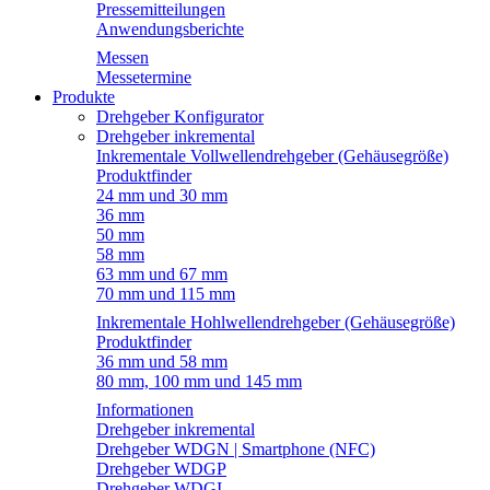
Pressemitteilungen
Anwendungsberichte
Messen
Messetermine
Produkte
Drehgeber Konfigurator
Drehgeber inkremental
Inkrementale Vollwellendrehgeber (Gehäusegröße)
Produktfinder
24 mm und 30 mm
36 mm
50 mm
58 mm
63 mm und 67 mm
70 mm und 115 mm
Inkrementale Hohlwellendrehgeber (Gehäusegröße)
Produktfinder
36 mm und 58 mm
80 mm, 100 mm und 145 mm
Informationen
Drehgeber inkremental
Drehgeber WDGN | Smartphone (NFC)
Drehgeber WDGP
Drehgeber WDGI