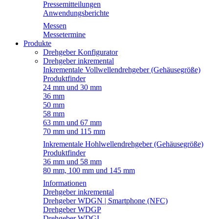
Pressemitteilungen
Anwendungsberichte
Messen
Messetermine
Produkte
Drehgeber Konfigurator
Drehgeber inkremental
Inkrementale Vollwellendrehgeber (Gehäusegröße)
Produktfinder
24 mm und 30 mm
36 mm
50 mm
58 mm
63 mm und 67 mm
70 mm und 115 mm
Inkrementale Hohlwellendrehgeber (Gehäusegröße)
Produktfinder
36 mm und 58 mm
80 mm, 100 mm und 145 mm
Informationen
Drehgeber inkremental
Drehgeber WDGN | Smartphone (NFC)
Drehgeber WDGP
Drehgeber WDGI