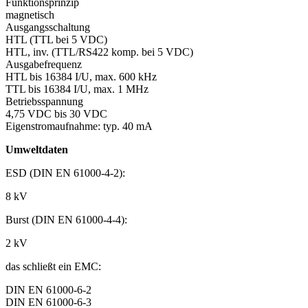
Funktionsprinzip
magnetisch
Ausgangsschaltung
HTL (TTL bei 5 VDC)
HTL, inv. (TTL/RS422 komp. bei 5 VDC)
Ausgabefrequenz
HTL bis 16384 I/U, max. 600 kHz
TTL bis 16384 I/U, max. 1 MHz
Betriebsspannung
4,75 VDC bis 30 VDC
Eigenstromaufnahme: typ. 40 mA
Umweltdaten
ESD (DIN EN 61000-4-2):
8 kV
Burst (DIN EN 61000-4-4):
2 kV
das schließt ein EMC:
DIN EN 61000-6-2
DIN EN 61000-6-3