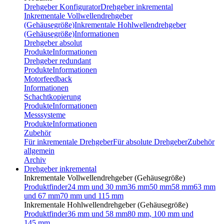
Drehgeber Konfigurator
Drehgeber inkremental
Inkrementale Vollwellendrehgeber
(Gehäusegröße)
Inkrementale Hohlwellendrehgeber
(Gehäusegröße)
Informationen
Drehgeber absolut
Produkte
Informationen
Drehgeber redundant
Produkte
Informationen
Motorfeedback
Informationen
Schachtkopierung
Produkte
Informationen
Messsysteme
Produkte
Informationen
Zubehör
Für inkrementale Drehgeber
Für absolute Drehgeber
Zubehör
allgemein
Archiv
Drehgeber inkremental
Inkrementale Vollwellendrehgeber (Gehäusegröße)
Produktfinder
24 mm und 30 mm
36 mm
50 mm
58 mm
63 mm
und 67 mm
70 mm und 115 mm
Inkrementale Hohlwellendrehgeber (Gehäusegröße)
Produktfinder
36 mm und 58 mm
80 mm, 100 mm und
145 mm