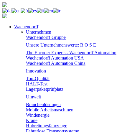
Wachendorff
Unternehmen
Wachendorff-Gruppe
Unsere Unternehmenswerte: R O S E
The Encoder Experts - Wachendorff Automation
Wachendorff Automation USA
Wachendorff Automation China
Innovation
Top-Qualität
HALT-Test
Lagerpaketprüfplatz
Umwelt
Branchenlösungen
Mobile Arbeitsmaschinen
Windenergie
Krane
Hubrettungsfahrzeuge
Fahrerlose Transportsysteme