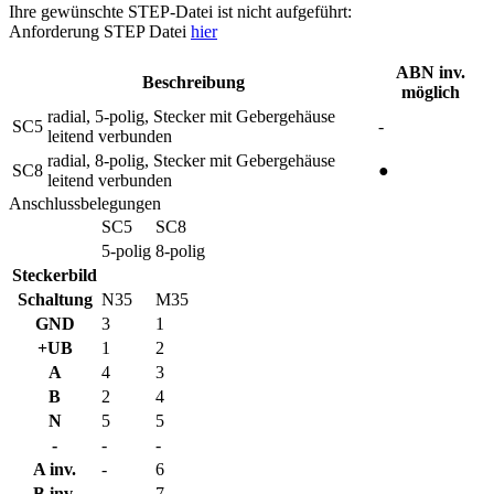
Ihre gewünschte STEP-Datei ist nicht aufgeführt:
Anforderung STEP Datei
hier
ABN inv.
Beschreibung
möglich
radial, 5-polig, Stecker mit Gebergehäuse
SC5
-
leitend verbunden
radial, 8-polig, Stecker mit Gebergehäuse
SC8
●
leitend verbunden
Anschlussbelegungen
SC5
SC8
5-polig
8-polig
Steckerbild
Schaltung
N35
M35
GND
3
1
+UB
1
2
A
4
3
B
2
4
N
5
5
-
-
-
A inv.
-
6
B inv.
-
7