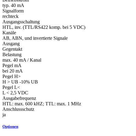
typ. 40 mA
Signalform
rechteck
Ausgangsschaltung
HTL, inv. (TTL/RS422 komp. bei 5 VDC)
Kanäle
AB, ABN, und invertierte Signale
Ausgang
Gegentakt
Belastung
max. 40 mA / Kanal
Pegel mA
bei 20 mA
Pegel H>
H > UB -10% UB
Pegel L<
L < 2,5 VDC
Ausgabefrequenz
HTL: max. 600 kHZ; TTL: max. 1 MHz
Anschlussschutz
ja
Optionen