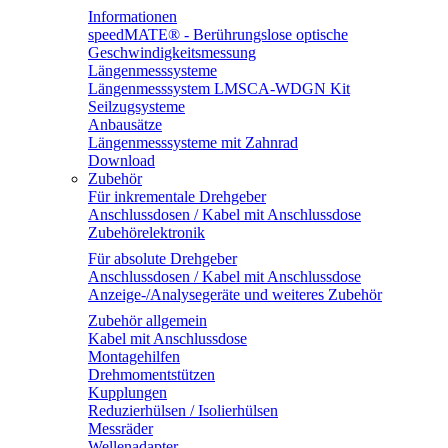
Informationen
speedMATE® - Berührungslose optische
Geschwindigkeitsmessung
Längenmesssysteme
Längenmesssystem LMSCA-WDGN Kit
Seilzugsysteme
Anbausätze
Längenmesssysteme mit Zahnrad
Download
Zubehör
Für inkrementale Drehgeber
Anschlussdosen / Kabel mit Anschlussdose
Zubehörelektronik
Für absolute Drehgeber
Anschlussdosen / Kabel mit Anschlussdose
Anzeige-/Analysegeräte und weiteres Zubehör
Zubehör allgemein
Kabel mit Anschlussdose
Montagehilfen
Drehmomentstützen
Kupplungen
Reduzierhülsen / Isolierhülsen
Messräder
Wellenadapter