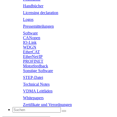
Handbücher
Licensing declaration
Logos
Pressemitteilungen
Software
CANopen
IO-Link
WDGN
EtherCAT
EtherNet/IP
PROFINET
Motorfeedback
Sonstige Software
STEP-Datei
Technical Notes
VDMA Leitfäden
Whitepapers
Zertifikate und Verordnungen