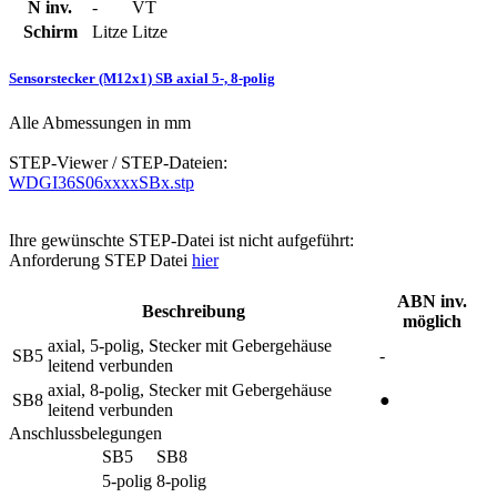
N inv.
-
VT
Schirm
Litze
Litze
Sensorstecker (M12x1) SB axial 5-, 8-polig
Alle Abmessungen in mm
STEP-Viewer / STEP-Dateien:
WDGI36S06xxxxSBx.stp
Ihre gewünschte STEP-Datei ist nicht aufgeführt:
Anforderung STEP Datei
hier
ABN inv.
Beschreibung
möglich
axial, 5-polig, Stecker mit Gebergehäuse
SB5
-
leitend verbunden
axial, 8-polig, Stecker mit Gebergehäuse
SB8
●
leitend verbunden
Anschlussbelegungen
SB5
SB8
5-polig
8-polig