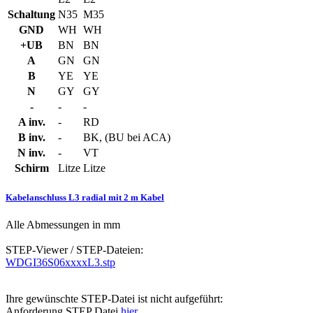
Schaltung
N35
M35
GND
WH
WH
+UB
BN
BN
A
GN
GN
B
YE
YE
N
GY
GY
-
-
-
A inv.
-
RD
B inv.
-
BK, (BU bei ACA)
N inv.
-
VT
Schirm
Litze
Litze
Kabelanschluss L3 radial mit 2 m Kabel
Alle Abmessungen in mm
STEP-Viewer / STEP-Dateien:
WDGI36S06xxxxL3.stp
Ihre gewünschte STEP-Datei ist nicht aufgeführt:
Anforderung STEP Datei
hier