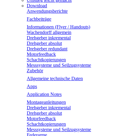
Umstieg leicht gemacht
Download
Anwendungsberichte
Fachbeiträge
Informationen (Flyer / Handouts)
Wachendorff allgemein
Drehgeber inkremental
Drehgeber absolut
Drehgeber redundant
Motorfeedback
Schachtkopierungen
Messsysteme und Seilzugsysteme
Zubehör
Allgemeine technische Daten
Apps
Application Notes
Montageanleitungen
Drehgeber inkremental
Drehgeber absolut
Motorfeedback
Schachtkopierungen
Messsysteme und Seilzugsysteme
Federarme