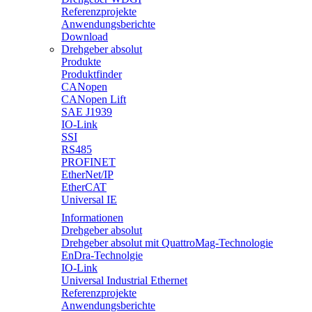
Referenzprojekte
Anwendungsberichte
Download
Drehgeber absolut
Produkte
Produktfinder
CANopen
CANopen Lift
SAE J1939
IO-Link
SSI
RS485
PROFINET
EtherNet/IP
EtherCAT
Universal IE
Informationen
Drehgeber absolut
Drehgeber absolut mit QuattroMag-Technologie
EnDra-Technolgie
IO-Link
Universal Industrial Ethernet
Referenzprojekte
Anwendungsberichte