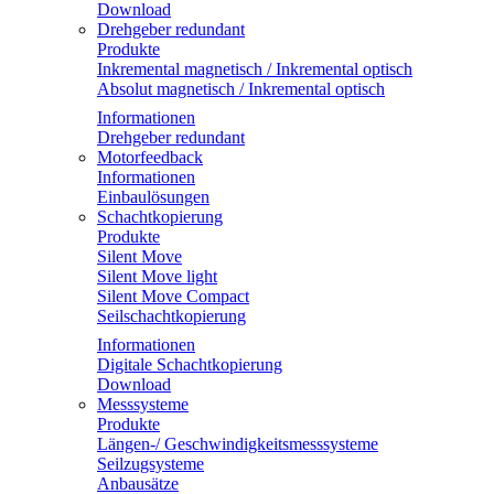
Download
Drehgeber redundant
Produkte
Inkremental magnetisch / Inkremental optisch
Absolut magnetisch / Inkremental optisch
Informationen
Drehgeber redundant
Motorfeedback
Informationen
Einbaulösungen
Schachtkopierung
Produkte
Silent Move
Silent Move light
Silent Move Compact
Seilschachtkopierung
Informationen
Digitale Schachtkopierung
Download
Messsysteme
Produkte
Längen-/ Geschwindigkeitsmesssysteme
Seilzugsysteme
Anbausätze