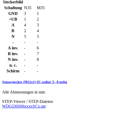
Steckerbild
Schaltung
N35
M35
GND
3
1
+UB
1
2
A
4
3
B
2
4
N
5
5
-
-
-
A inv.
-
6
B inv.
-
7
N inv.
-
8
n. c.
-
-
Schirm
-
-
Sensorstecker (M12x1) SC radial, 5-, 8-polig
Alle Abmessungen in mm
STEP-Viewer / STEP-Dateien:
WDGI36S06xxxxSCx.stp