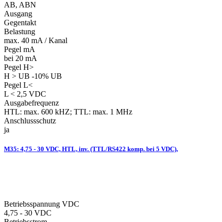
AB, ABN
Ausgang
Gegentakt
Belastung
max. 40 mA / Kanal
Pegel mA
bei 20 mA
Pegel H>
H > UB -10% UB
Pegel L<
L < 2,5 VDC
Ausgabefrequenz
HTL: max. 600 kHZ; TTL: max. 1 MHz
Anschlussschutz
ja
M35: 4,75 - 30 VDC, HTL, inv. (TTL/RS422 komp. bei 5 VDC),
Betriebsspannung VDC
4,75 - 30 VDC
Betriebsstrom