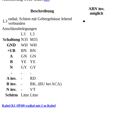
ABN inv.
Beschreibung
möglich
radial, Schirm mit Gebergehäuse leitend
L3
●
verbunden
Anschlussbelegungen
L3
L3
Schaltung
N35
M35
GND
WH
WH
+UB
BN
BN
A
GN
GN
B
YE
YE
N
GY
GY
-
-
-
A inv.
-
RD
B inv.
-
BK, (BU bei ACA)
N inv.
-
VT
Schirm
Litze
Litze
Kabel K1 (IP40) radial mit 2 m Kabel