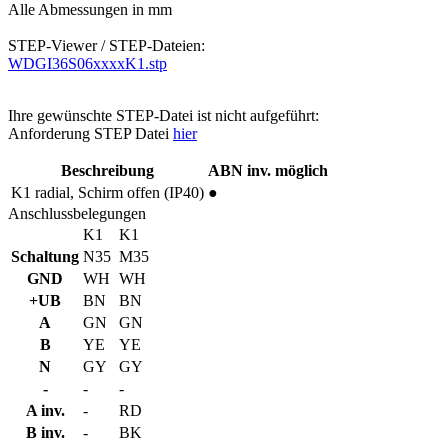
Alle Abmessungen in mm
STEP-Viewer / STEP-Dateien:
WDGI36S06xxxxK1.stp
Ihre gewünschte STEP-Datei ist nicht aufgeführt:
Anforderung STEP Datei
hier
Beschreibung
ABN inv. möglich
K1
radial, Schirm offen (IP40)
●
Anschlussbelegungen
K1
K1
Schaltung
N35
M35
GND
WH
WH
+UB
BN
BN
A
GN
GN
B
YE
YE
N
GY
GY
-
-
-
A inv.
-
RD
B inv.
-
BK