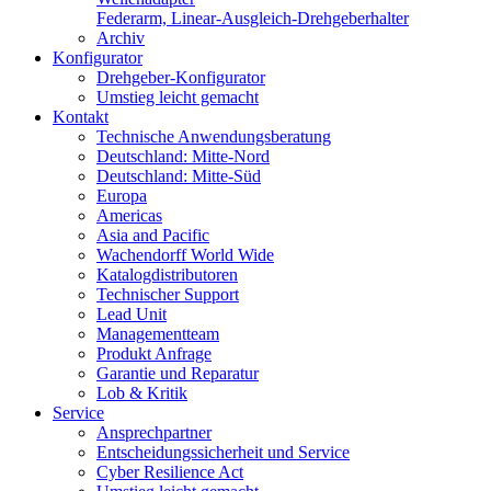
Federarm, Linear-Ausgleich-Drehgeberhalter
Archiv
Konfigurator
Drehgeber-Konfigurator
Umstieg leicht gemacht
Kontakt
Technische Anwendungsberatung
Deutschland: Mitte-Nord
Deutschland: Mitte-Süd
Europa
Americas
Asia and Pacific
Wachendorff World Wide
Katalogdistributoren
Technischer Support
Lead Unit
Managementteam
Produkt Anfrage
Garantie und Reparatur
Lob & Kritik
Service
Ansprechpartner
Entscheidungssicherheit und Service
Cyber Resilience Act