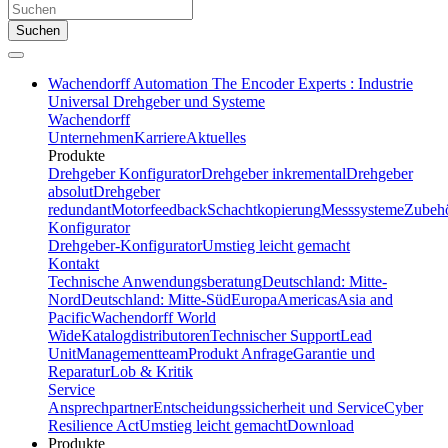
Suchen
Wachendorff Automation The Encoder Experts : Industrie
Universal Drehgeber und Systeme
Wachendorff
Unternehmen
Karriere
Aktuelles
Produkte
Drehgeber Konfigurator
Drehgeber inkremental
Drehgeber
absolut
Drehgeber
redundant
Motorfeedback
Schachtkopierung
Messsysteme
Zubeh
Konfigurator
Drehgeber-Konfigurator
Umstieg leicht gemacht
Kontakt
Technische Anwendungsberatung
Deutschland: Mitte-
Nord
Deutschland: Mitte-Süd
Europa
Americas
Asia and
Pacific
Wachendorff World
Wide
Katalogdistributoren
Technischer Support
Lead
Unit
Managementteam
Produkt Anfrage
Garantie und
Reparatur
Lob & Kritik
Service
Ansprechpartner
Entscheidungssicherheit und Service
Cyber
Resilience Act
Umstieg leicht gemacht
Download
Produkte