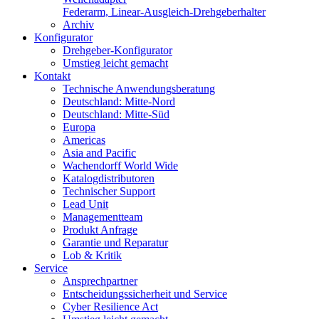
Federarm, Linear-Ausgleich-Drehgeberhalter
Archiv
Konfigurator
Drehgeber-Konfigurator
Umstieg leicht gemacht
Kontakt
Technische Anwendungsberatung
Deutschland: Mitte-Nord
Deutschland: Mitte-Süd
Europa
Americas
Asia and Pacific
Wachendorff World Wide
Katalogdistributoren
Technischer Support
Lead Unit
Managementteam
Produkt Anfrage
Garantie und Reparatur
Lob & Kritik
Service
Ansprechpartner
Entscheidungssicherheit und Service
Cyber Resilience Act