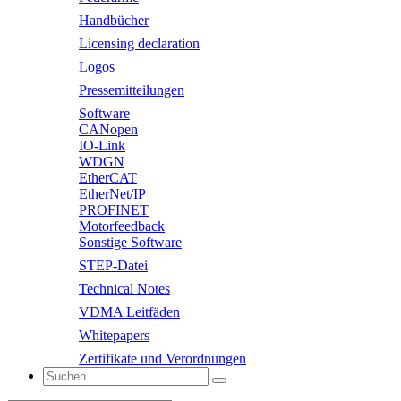
Handbücher
Licensing declaration
Logos
Pressemitteilungen
Software
CANopen
IO-Link
WDGN
EtherCAT
EtherNet/IP
PROFINET
Motorfeedback
Sonstige Software
STEP-Datei
Technical Notes
VDMA Leitfäden
Whitepapers
Zertifikate und Verordnungen