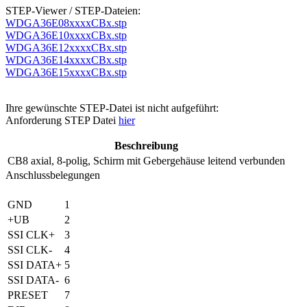
STEP-Viewer / STEP-Dateien:
WDGA36E08xxxxCBx.stp
WDGA36E10xxxxCBx.stp
WDGA36E12xxxxCBx.stp
WDGA36E14xxxxCBx.stp
WDGA36E15xxxxCBx.stp
Ihre gewünschte STEP-Datei ist nicht aufgeführt:
Anforderung STEP Datei
hier
Beschreibung
CB8
axial, 8-polig, Schirm mit Gebergehäuse leitend verbunden
Anschlussbelegungen
GND
1
+UB
2
SSI CLK+
3
SSI CLK-
4
SSI DATA+
5
SSI DATA-
6
PRESET
7