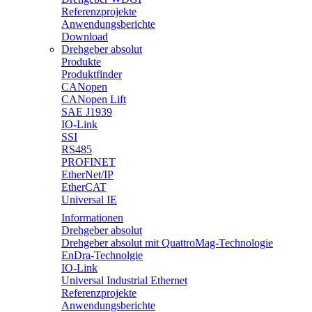
Referenzprojekte
Anwendungsberichte
Download
Drehgeber absolut
Produkte
Produktfinder
CANopen
CANopen Lift
SAE J1939
IO-Link
SSI
RS485
PROFINET
EtherNet/IP
EtherCAT
Universal IE
Informationen
Drehgeber absolut
Drehgeber absolut mit QuattroMag-Technologie
EnDra-Technolgie
IO-Link
Universal Industrial Ethernet
Referenzprojekte
Anwendungsberichte