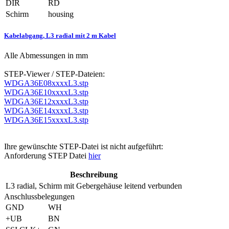
DIR
RD
Schirm
housing
Kabelabgang, L3 radial mit 2 m Kabel
Alle Abmessungen in mm
STEP-Viewer / STEP-Dateien:
WDGA36E08xxxxL3.stp
WDGA36E10xxxxL3.stp
WDGA36E12xxxxL3.stp
WDGA36E14xxxxL3.stp
WDGA36E15xxxxL3.stp
Ihre gewünschte STEP-Datei ist nicht aufgeführt:
Anforderung STEP Datei
hier
Beschreibung
L3
radial, Schirm mit Gebergehäuse leitend verbunden
Anschlussbelegungen
GND
WH
+UB
BN