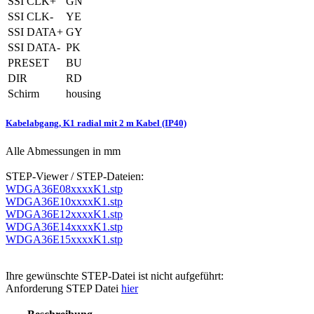
SSI CLK+
GN
SSI CLK-
YE
SSI DATA+
GY
SSI DATA-
PK
PRESET
BU
DIR
RD
Schirm
housing
Kabelabgang, K1 radial mit 2 m Kabel (IP40)
Alle Abmessungen in mm
STEP-Viewer / STEP-Dateien:
WDGA36E08xxxxK1.stp
WDGA36E10xxxxK1.stp
WDGA36E12xxxxK1.stp
WDGA36E14xxxxK1.stp
WDGA36E15xxxxK1.stp
Ihre gewünschte STEP-Datei ist nicht aufgeführt:
Anforderung STEP Datei
hier