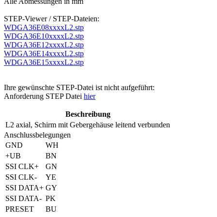
Alle Abmessungen in mm
STEP-Viewer / STEP-Dateien:
WDGA36E08xxxxL2.stp
WDGA36E10xxxxL2.stp
WDGA36E12xxxxL2.stp
WDGA36E14xxxxL2.stp
WDGA36E15xxxxL2.stp
Ihre gewünschte STEP-Datei ist nicht aufgeführt:
Anforderung STEP Datei
hier
Beschreibung
L2
axial, Schirm mit Gebergehäuse leitend verbunden
Anschlussbelegungen
GND
WH
+UB
BN
SSI CLK+
GN
SSI CLK-
YE
SSI DATA+
GY
SSI DATA-
PK
PRESET
BU