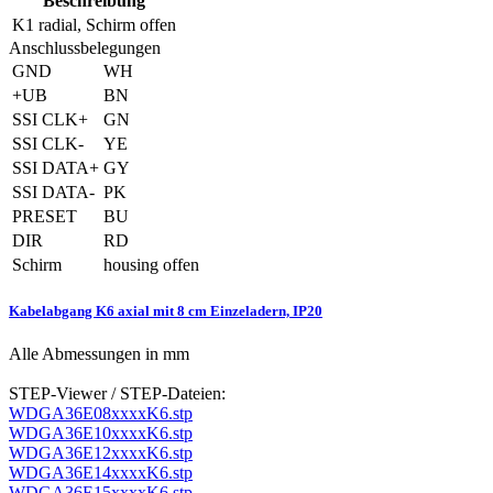
Beschreibung
K1
radial, Schirm offen
Anschlussbelegungen
GND
WH
+UB
BN
SSI CLK+
GN
SSI CLK-
YE
SSI DATA+
GY
SSI DATA-
PK
PRESET
BU
DIR
RD
Schirm
housing offen
Kabelabgang K6 axial mit 8 cm Einzeladern, IP20
Alle Abmessungen in mm
STEP-Viewer / STEP-Dateien:
WDGA36E08xxxxK6.stp
WDGA36E10xxxxK6.stp
WDGA36E12xxxxK6.stp
WDGA36E14xxxxK6.stp
WDGA36E15xxxxK6.stp