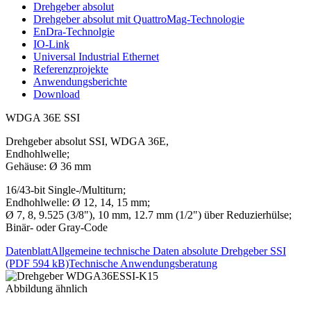
Drehgeber absolut
Drehgeber absolut mit QuattroMag-Technologie
EnDra-Technolgie
IO-Link
Universal Industrial Ethernet
Referenzprojekte
Anwendungsberichte
Download
WDGA 36E SSI
Drehgeber absolut SSI, WDGA 36E,
Endhohlwelle;
Gehäuse: Ø 36 mm
16/43-bit Single-/Multiturn;
Endhohlwelle: Ø 12, 14, 15 mm;
Ø 7, 8, 9.525 (3/8"), 10 mm, 12.7 mm (1/2") über Reduzierhülse;
Binär- oder Gray-Code
Datenblatt
Allgemeine technische Daten absolute Drehgeber SSI
(PDF 594 kB)
Technische Anwendungsberatung
Abbildung ähnlich