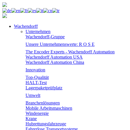
Wachendorff
Unternehmen
Wachendorff-Gruppe
Unsere Unternehmenswerte: R O S E
The Encoder Experts - Wachendorff Automation
Wachendorff Automation USA
Wachendorff Automation China
Innovation
Top-Qualität
HALT-Test
Lagerpaketprüfplatz
Umwelt
Branchenlösungen
Mobile Arbeitsmaschinen
Windenergie
Krane
Hubrettungsfahrzeuge
Fahrerlose Transportsysteme