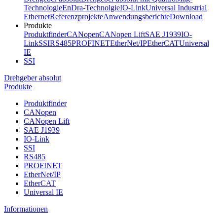
Technologie
EnDra-Technolgie
IO-Link
Universal Industrial
Ethernet
Referenzprojekte
Anwendungsberichte
Download
Produkte
Produktfinder
CANopen
CANopen Lift
SAE J1939
IO-
Link
SSI
RS485
PROFINET
EtherNet/IP
EtherCAT
Universal
IE
SSI
Drehgeber absolut
Produkte
Produktfinder
CANopen
CANopen Lift
SAE J1939
IO-Link
SSI
RS485
PROFINET
EtherNet/IP
EtherCAT
Universal IE
Informationen