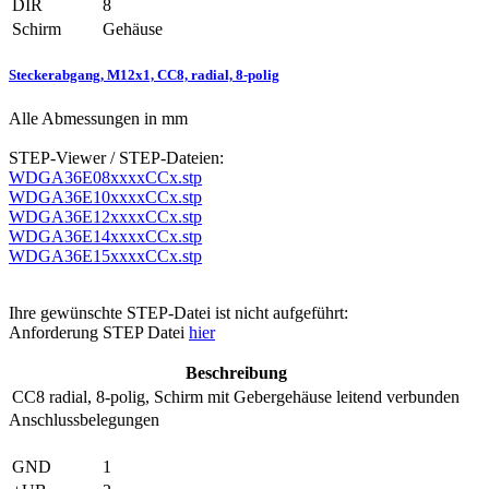
DIR
8
Schirm
Gehäuse
Steckerabgang, M12x1, CC8, radial, 8-polig
Alle Abmessungen in mm
STEP-Viewer / STEP-Dateien:
WDGA36E08xxxxCCx.stp
WDGA36E10xxxxCCx.stp
WDGA36E12xxxxCCx.stp
WDGA36E14xxxxCCx.stp
WDGA36E15xxxxCCx.stp
Ihre gewünschte STEP-Datei ist nicht aufgeführt:
Anforderung STEP Datei
hier
Beschreibung
CC8
radial, 8-polig, Schirm mit Gebergehäuse leitend verbunden
Anschlussbelegungen
GND
1