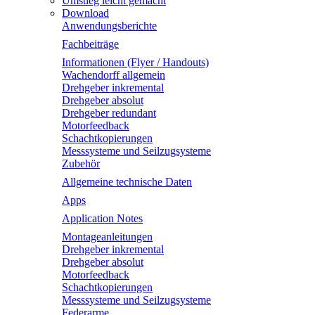
Umstieg leicht gemacht
Download
Anwendungsberichte
Fachbeiträge
Informationen (Flyer / Handouts)
Wachendorff allgemein
Drehgeber inkremental
Drehgeber absolut
Drehgeber redundant
Motorfeedback
Schachtkopierungen
Messsysteme und Seilzugsysteme
Zubehör
Allgemeine technische Daten
Apps
Application Notes
Montageanleitungen
Drehgeber inkremental
Drehgeber absolut
Motorfeedback
Schachtkopierungen
Messsysteme und Seilzugsysteme
Federarme