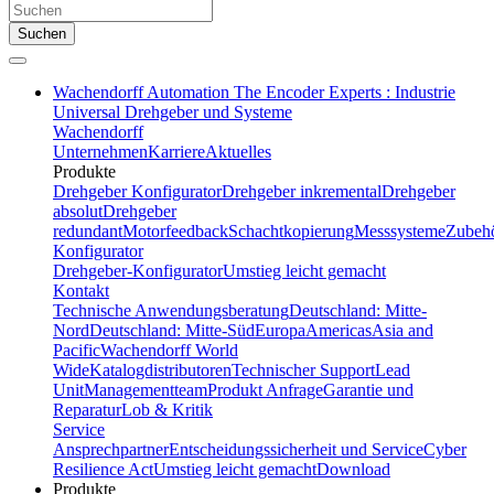
Suchen
Wachendorff Automation The Encoder Experts : Industrie
Universal Drehgeber und Systeme
Wachendorff
Unternehmen
Karriere
Aktuelles
Produkte
Drehgeber Konfigurator
Drehgeber inkremental
Drehgeber
absolut
Drehgeber
redundant
Motorfeedback
Schachtkopierung
Messsysteme
Zubeh
Konfigurator
Drehgeber-Konfigurator
Umstieg leicht gemacht
Kontakt
Technische Anwendungsberatung
Deutschland: Mitte-
Nord
Deutschland: Mitte-Süd
Europa
Americas
Asia and
Pacific
Wachendorff World
Wide
Katalogdistributoren
Technischer Support
Lead
Unit
Managementteam
Produkt Anfrage
Garantie und
Reparatur
Lob & Kritik
Service
Ansprechpartner
Entscheidungssicherheit und Service
Cyber
Resilience Act
Umstieg leicht gemacht
Download
Produkte