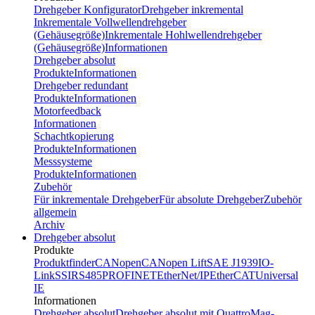
Drehgeber Konfigurator
Drehgeber inkremental
Inkrementale Vollwellendrehgeber
(Gehäusegröße)
Inkrementale Hohlwellendrehgeber
(Gehäusegröße)
Informationen
Drehgeber absolut
Produkte
Informationen
Drehgeber redundant
Produkte
Informationen
Motorfeedback
Informationen
Schachtkopierung
Produkte
Informationen
Messsysteme
Produkte
Informationen
Zubehör
Für inkrementale Drehgeber
Für absolute Drehgeber
Zubehör
allgemein
Archiv
Drehgeber absolut
Produkte
Produktfinder
CANopen
CANopen Lift
SAE J1939
IO-
Link
SSI
RS485
PROFINET
EtherNet/IP
EtherCAT
Universal
IE
Informationen
Drehgeber absolut
Drehgeber absolut mit QuattroMag-