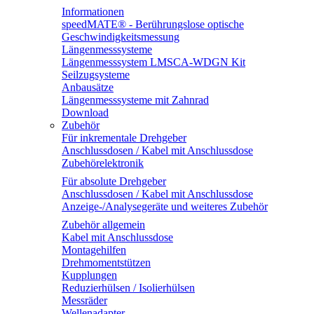
Informationen
speedMATE® - Berührungslose optische
Geschwindigkeitsmessung
Längenmesssysteme
Längenmesssystem LMSCA-WDGN Kit
Seilzugsysteme
Anbausätze
Längenmesssysteme mit Zahnrad
Download
Zubehör
Für inkrementale Drehgeber
Anschlussdosen / Kabel mit Anschlussdose
Zubehörelektronik
Für absolute Drehgeber
Anschlussdosen / Kabel mit Anschlussdose
Anzeige-/Analysegeräte und weiteres Zubehör
Zubehör allgemein
Kabel mit Anschlussdose
Montagehilfen
Drehmomentstützen
Kupplungen
Reduzierhülsen / Isolierhülsen
Messräder
Wellenadapter