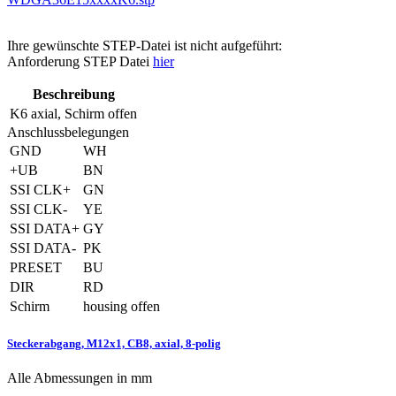
Ihre gewünschte STEP-Datei ist nicht aufgeführt:
Anforderung STEP Datei
hier
Beschreibung
K6
axial, Schirm offen
Anschlussbelegungen
GND
WH
+UB
BN
SSI CLK+
GN
SSI CLK-
YE
SSI DATA+
GY
SSI DATA-
PK
PRESET
BU
DIR
RD
Schirm
housing offen
Steckerabgang, M12x1, CB8, axial, 8-polig
Alle Abmessungen in mm