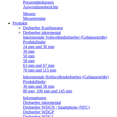
Pressemitteilungen
Anwendungsberichte
Messen
Messetermine
Produkte
Drehgeber Konfigurator
Drehgeber inkremental
Inkrementale Vollwellendrehgeber (Gehäusegröße)
Produktfinder
24 mm und 30 mm
36 mm
50 mm
58 mm
63 mm und 67 mm
70 mm und 115 mm
Inkrementale Hohlwellendrehgeber (Gehäusegröße)
Produktfinder
36 mm und 58 mm
80 mm, 100 mm und 145 mm
Informationen
Drehgeber inkremental
Drehgeber WDGN | Smartphone (NFC)
Drehgeber WDGP
Drehgeber WDGI