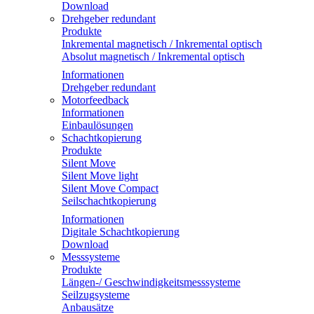
Download
Drehgeber redundant
Produkte
Inkremental magnetisch / Inkremental optisch
Absolut magnetisch / Inkremental optisch
Informationen
Drehgeber redundant
Motorfeedback
Informationen
Einbaulösungen
Schachtkopierung
Produkte
Silent Move
Silent Move light
Silent Move Compact
Seilschachtkopierung
Informationen
Digitale Schachtkopierung
Download
Messsysteme
Produkte
Längen-/ Geschwindigkeitsmesssysteme
Seilzugsysteme
Anbausätze