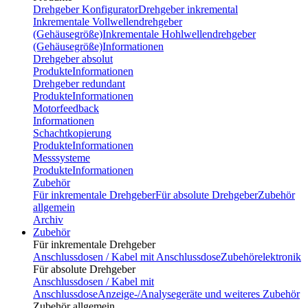
Drehgeber Konfigurator
Drehgeber inkremental
Inkrementale Vollwellendrehgeber
(Gehäusegröße)
Inkrementale Hohlwellendrehgeber
(Gehäusegröße)
Informationen
Drehgeber absolut
Produkte
Informationen
Drehgeber redundant
Produkte
Informationen
Motorfeedback
Informationen
Schachtkopierung
Produkte
Informationen
Messsysteme
Produkte
Informationen
Zubehör
Für inkrementale Drehgeber
Für absolute Drehgeber
Zubehör
allgemein
Archiv
Zubehör
Für inkrementale Drehgeber
Anschlussdosen / Kabel mit Anschlussdose
Zubehörelektronik
Für absolute Drehgeber
Anschlussdosen / Kabel mit
Anschlussdose
Anzeige-/Analysegeräte und weiteres Zubehör
Zubehör allgemein