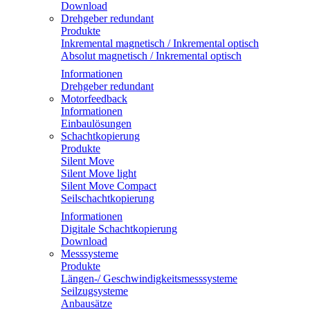
Download
Drehgeber redundant
Produkte
Inkremental magnetisch / Inkremental optisch
Absolut magnetisch / Inkremental optisch
Informationen
Drehgeber redundant
Motorfeedback
Informationen
Einbaulösungen
Schachtkopierung
Produkte
Silent Move
Silent Move light
Silent Move Compact
Seilschachtkopierung
Informationen
Digitale Schachtkopierung
Download
Messsysteme
Produkte
Längen-/ Geschwindigkeitsmesssysteme
Seilzugsysteme
Anbausätze