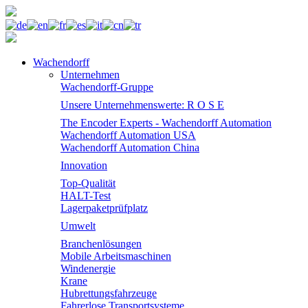
Wachendorff
Unternehmen
Wachendorff-Gruppe
Unsere Unternehmenswerte: R O S E
The Encoder Experts - Wachendorff Automation
Wachendorff Automation USA
Wachendorff Automation China
Innovation
Top-Qualität
HALT-Test
Lagerpaketprüfplatz
Umwelt
Branchenlösungen
Mobile Arbeitsmaschinen
Windenergie
Krane
Hubrettungsfahrzeuge
Fahrerlose Transportsysteme