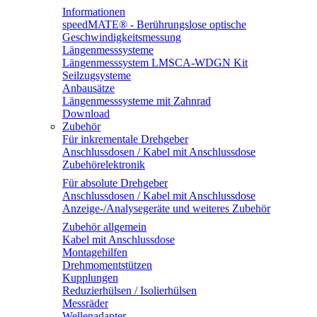
Informationen
speedMATE® - Berührungslose optische
Geschwindigkeitsmessung
Längenmesssysteme
Längenmesssystem LMSCA-WDGN Kit
Seilzugsysteme
Anbausätze
Längenmesssysteme mit Zahnrad
Download
Zubehör
Für inkrementale Drehgeber
Anschlussdosen / Kabel mit Anschlussdose
Zubehörelektronik
Für absolute Drehgeber
Anschlussdosen / Kabel mit Anschlussdose
Anzeige-/Analysegeräte und weiteres Zubehör
Zubehör allgemein
Kabel mit Anschlussdose
Montagehilfen
Drehmomentstützen
Kupplungen
Reduzierhülsen / Isolierhülsen
Messräder
Wellenadapter