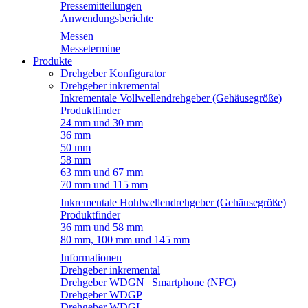
Pressemitteilungen
Anwendungsberichte
Messen
Messetermine
Produkte
Drehgeber Konfigurator
Drehgeber inkremental
Inkrementale Vollwellendrehgeber (Gehäusegröße)
Produktfinder
24 mm und 30 mm
36 mm
50 mm
58 mm
63 mm und 67 mm
70 mm und 115 mm
Inkrementale Hohlwellendrehgeber (Gehäusegröße)
Produktfinder
36 mm und 58 mm
80 mm, 100 mm und 145 mm
Informationen
Drehgeber inkremental
Drehgeber WDGN | Smartphone (NFC)
Drehgeber WDGP
Drehgeber WDGI