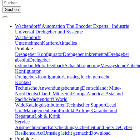
Suchen
Wachendorff Automation The Encoder Experts : Industrie
Universal Drehgeber und Systeme
Wachendorff
Unternehmen
Karriere
Aktuelles
Produkte
Drehgeber Konfigurator
Drehgeber inkremental
Drehgeber
absolut
Drehgeber
redundant
Motorfeedback
Schachtkopierung
Messsysteme
Zubeh
Konfigurator
Drehgeber-Konfigurator
Umstieg leicht gemacht
Kontakt
Technische Anwendungsberatung
Deutschland: Mitte-
Nord
Deutschland: Mitte-Süd
Europa
Americas
Asia and
Pacific
Wachendorff World
Wide
Katalogdistributoren
Technischer Support
Lead
Unit
Managementteam
Produkt Anfrage
Garantie und
Reparatur
Lob & Kritik
Service
Ansprechpartner
Entscheidungssicherheit und Service
Cyber
Resilience Act
Umstieg leicht gemacht
Download
Produkte