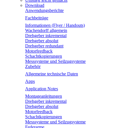
Umstieg leicht gemacht
Download
Anwendungsberichte
Fachbeiträge
Informationen (Flyer / Handouts)
Wachendorff allgemein
Drehgeber inkremental
Drehgeber absolut
Drehgeber redundant
Motorfeedback
Schachtkopierungen
Messsysteme und Seilzugsysteme
Zubehör
Allgemeine technische Daten
Apps
Application Notes
Montageanleitungen
Drehgeber inkremental
Drehgeber absolut
Motorfeedback
Schachtkopierungen
Messsysteme und Seilzugsysteme
Federarme