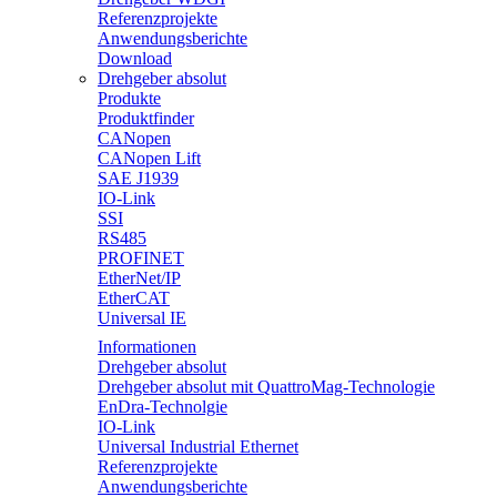
Referenzprojekte
Anwendungsberichte
Download
Drehgeber absolut
Produkte
Produktfinder
CANopen
CANopen Lift
SAE J1939
IO-Link
SSI
RS485
PROFINET
EtherNet/IP
EtherCAT
Universal IE
Informationen
Drehgeber absolut
Drehgeber absolut mit QuattroMag-Technologie
EnDra-Technolgie
IO-Link
Universal Industrial Ethernet
Referenzprojekte
Anwendungsberichte