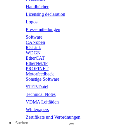
Handbücher
Licensing declaration
Logos
Pressemitteilungen
Software
CANopen
IO-Link
WDGN
EtherCAT
EtherNet/IP
PROFINET
Motorfeedback
Sonstige Software
STEP-Datei
Technical Notes
VDMA Leitfäden
Whitepapers
Zertifikate und Verordnungen