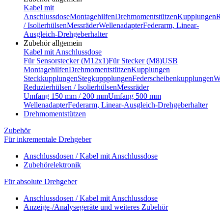
Kabel mit
Anschlussdose
Montagehilfen
Drehmomentstützen
Kupplungen
R
/ Isolierhülsen
Messräder
Wellenadapter
Federarm, Linear-
Ausgleich-Drehgeberhalter
Zubehör allgemein
Kabel mit Anschlussdose
Für Sensorstecker (M12x1)
Für Stecker (M8)
USB
Montagehilfen
Drehmomentstützen
Kupplungen
Steckkupplungen
Stegkuppplungen
Federscheibenkupplungen
W
Reduzierhülsen / Isolierhülsen
Messräder
Umfang 150 mm / 200 mm
Umfang 500 mm
Wellenadapter
Federarm, Linear-Ausgleich-Drehgeberhalter
Drehmomentstützen
Zubehör
Für inkrementale Drehgeber
Anschlussdosen / Kabel mit Anschlussdose
Zubehörelektronik
Für absolute Drehgeber
Anschlussdosen / Kabel mit Anschlussdose
Anzeige-/Analysegeräte und weiteres Zubehör