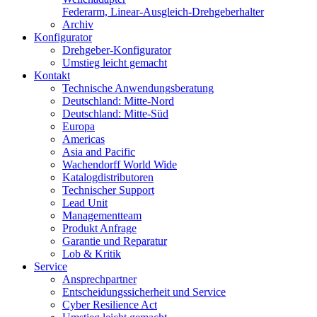
Federarm, Linear-Ausgleich-Drehgeberhalter
Archiv
Konfigurator
Drehgeber-Konfigurator
Umstieg leicht gemacht
Kontakt
Technische Anwendungsberatung
Deutschland: Mitte-Nord
Deutschland: Mitte-Süd
Europa
Americas
Asia and Pacific
Wachendorff World Wide
Katalogdistributoren
Technischer Support
Lead Unit
Managementteam
Produkt Anfrage
Garantie und Reparatur
Lob & Kritik
Service
Ansprechpartner
Entscheidungssicherheit und Service
Cyber Resilience Act