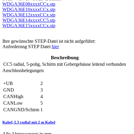
WDGA36E08xxxxCCx.stp
WDGA36E10xxxxCCx.stp
WDGA36E12xxxxCCx.stp
WDGA36E14xxxxCC5.stp
WDGA36E15xxxxCCx.stp
Ihre gewünschte STEP-Datei ist nicht aufgeführt:
Anforderung STEP Datei
hier
Beschreibung
CC5
radial, 5-polig, Schirm mit Gebergehäuse leitend verbunden
Anschlussbelegungen
+UB
2
GND
3
CANHigh
4
CANLow
5
CANGND/Schirm
1
Kabel, L3 radial mit 2 m Kabel
Alle Abmessungen in mm