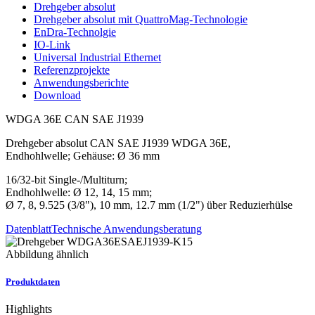
Drehgeber absolut
Drehgeber absolut mit QuattroMag-Technologie
EnDra-Technolgie
IO-Link
Universal Industrial Ethernet
Referenzprojekte
Anwendungsberichte
Download
WDGA 36E CAN SAE J1939
Drehgeber absolut CAN SAE J1939 WDGA 36E,
Endhohlwelle; Gehäuse: Ø 36 mm
16/32-bit Single-/Multiturn;
Endhohlwelle: Ø 12, 14, 15 mm;
Ø 7, 8, 9.525 (3/8"), 10 mm, 12.7 mm (1/2") über Reduzierhülse
Datenblatt
Technische Anwendungsberatung
Abbildung ähnlich
Produktdaten
Highlights