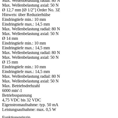
Max. Wellenbelastung radial:
80 N
Max. Wellenbelastung axial:
50 N
Ø 12,7 mm [Ø 1/2"] Order No. 3Z
Hinweis:
über Reduzierhülse
Eindringtiefe min.:
10 mm
Eindringtiefe max.:
14,5 mm
Max. Wellenbelastung radial:
80 N
Max. Wellenbelastung axial:
50 N
Ø 14 mm
Eindringtiefe min.:
10 mm
Eindringtiefe max.:
14,5 mm
Max. Wellenbelastung radial:
80 N
Max. Wellenbelastung axial:
50 N
Ø 15 mm
Eindringtiefe min.:
10 mm
Eindringtiefe max.:
14,5 mm
Max. Wellenbelastung radial:
80 N
Max. Wellenbelastung axial:
50 N
Max. Betriebsdrehzahl
6000 min'-1
Betriebsspannung
4,75 VDC bis 32 VDC
Eigenstromaufnahme: typ. 50 mA
Leistungsaufnahme: max. 0,5 W
Funktionsprinzip