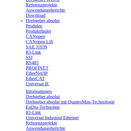
Referenzprojekte
Anwendungsberichte
Download
Drehgeber absolut
Produkte
Produktfinder
CANopen
CANopen Lift
SAE J1939
IO-Link
SSI
RS485
PROFINET
EtherNet/IP
EtherCAT
Universal IE
Informationen
Drehgeber absolut
Drehgeber absolut mit QuattroMag-Technologie
EnDra-Technolgie
IO-Link
Universal Industrial Ethernet
Referenzprojekte
Anwendungsberichte