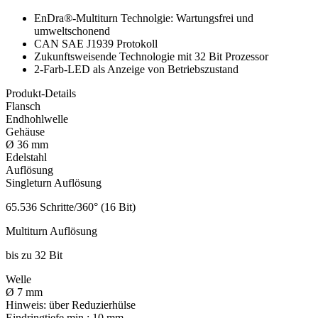
EnDra®-Multiturn Technolgie: Wartungsfrei und
umweltschonend
CAN SAE J1939 Protokoll
Zukunftsweisende Technologie mit 32 Bit Prozessor
2-Farb-LED als Anzeige von Betriebszustand
Produkt-Details
Flansch
Endhohlwelle
Gehäuse
Ø 36 mm
Edelstahl
Auflösung
Singleturn Auflösung
65.536 Schritte/360° (16 Bit)
Multiturn Auflösung
bis zu 32 Bit
Welle
Ø 7 mm
Hinweis:
über Reduzierhülse
Eindringtiefe min.:
10 mm