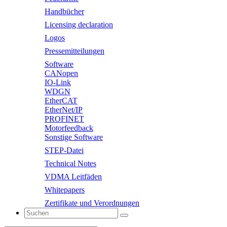
Handbücher
Licensing declaration
Logos
Pressemitteilungen
Software
CANopen
IO-Link
WDGN
EtherCAT
EtherNet/IP
PROFINET
Motorfeedback
Sonstige Software
STEP-Datei
Technical Notes
VDMA Leitfäden
Whitepapers
Zertifikate und Verordnungen