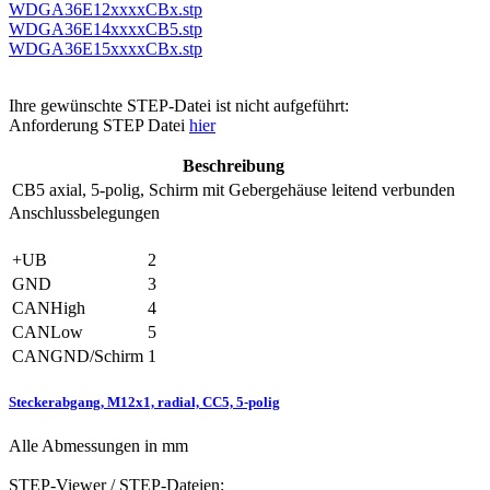
WDGA36E12xxxxCBx.stp
WDGA36E14xxxxCB5.stp
WDGA36E15xxxxCBx.stp
Ihre gewünschte STEP-Datei ist nicht aufgeführt:
Anforderung STEP Datei
hier
Beschreibung
CB5
axial, 5-polig, Schirm mit Gebergehäuse leitend verbunden
Anschlussbelegungen
+UB
2
GND
3
CANHigh
4
CANLow
5
CANGND/Schirm
1
Steckerabgang, M12x1, radial, CC5, 5-polig
Alle Abmessungen in mm
STEP-Viewer / STEP-Dateien: