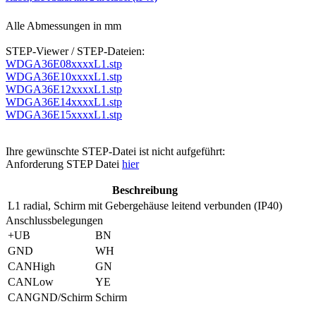
Alle Abmessungen in mm
STEP-Viewer / STEP-Dateien:
WDGA36E08xxxxL1.stp
WDGA36E10xxxxL1.stp
WDGA36E12xxxxL1.stp
WDGA36E14xxxxL1.stp
WDGA36E15xxxxL1.stp
Ihre gewünschte STEP-Datei ist nicht aufgeführt:
Anforderung STEP Datei
hier
Beschreibung
L1
radial, Schirm mit Gebergehäuse leitend verbunden (IP40)
Anschlussbelegungen
+UB
BN
GND
WH
CANHigh
GN
CANLow
YE
CANGND/Schirm
Schirm