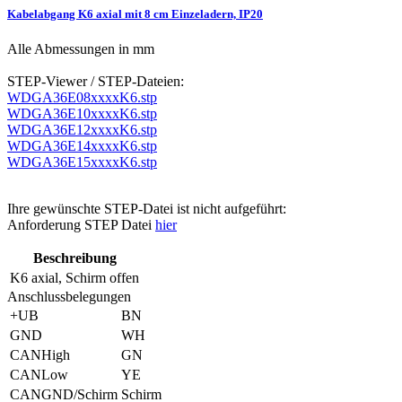
Kabelabgang K6 axial mit 8 cm Einzeladern, IP20
Alle Abmessungen in mm
STEP-Viewer / STEP-Dateien:
WDGA36E08xxxxK6.stp
WDGA36E10xxxxK6.stp
WDGA36E12xxxxK6.stp
WDGA36E14xxxxK6.stp
WDGA36E15xxxxK6.stp
Ihre gewünschte STEP-Datei ist nicht aufgeführt:
Anforderung STEP Datei
hier
Beschreibung
K6
axial, Schirm offen
Anschlussbelegungen
+UB
BN
GND
WH
CANHigh
GN
CANLow
YE
CANGND/Schirm
Schirm