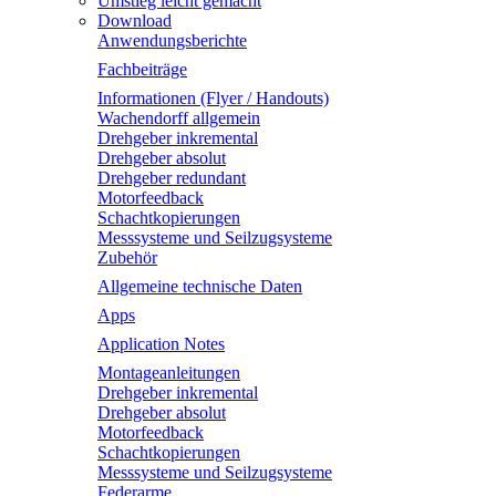
Umstieg leicht gemacht
Download
Anwendungsberichte
Fachbeiträge
Informationen (Flyer / Handouts)
Wachendorff allgemein
Drehgeber inkremental
Drehgeber absolut
Drehgeber redundant
Motorfeedback
Schachtkopierungen
Messsysteme und Seilzugsysteme
Zubehör
Allgemeine technische Daten
Apps
Application Notes
Montageanleitungen
Drehgeber inkremental
Drehgeber absolut
Motorfeedback
Schachtkopierungen
Messsysteme und Seilzugsysteme
Federarme