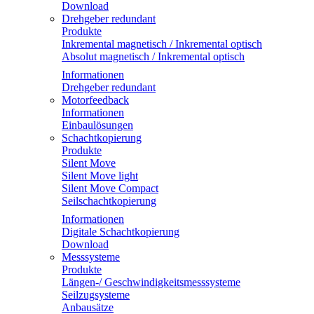
Download
Drehgeber redundant
Produkte
Inkremental magnetisch / Inkremental optisch
Absolut magnetisch / Inkremental optisch
Informationen
Drehgeber redundant
Motorfeedback
Informationen
Einbaulösungen
Schachtkopierung
Produkte
Silent Move
Silent Move light
Silent Move Compact
Seilschachtkopierung
Informationen
Digitale Schachtkopierung
Download
Messsysteme
Produkte
Längen-/ Geschwindigkeitsmesssysteme
Seilzugsysteme
Anbausätze