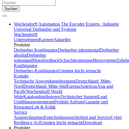
Suchen
Wachendorff Automation The Encoder Experts : Industrie
Universal Drehgeber und Systeme
Wachendorff
Unternehmen
Karriere
Aktuelles
Produkte
Drehgeber Konfigurator
Drehgeber inkremental
Drehgeber
absolut
Drehgeber
redundant
Motorfeedback
Schachtkopierung
Messsysteme
Zubeh
Konfigurator
Drehgeber-Konfigurator
Umstieg leicht gemacht
Kontakt
Technische Anwendungsberatung
Deutschland: Mitte-
Nord
Deutschland: Mitte-Süd
Europa
Americas
Asia and
Pacific
Wachendorff World
Wide
Katalogdistributoren
Technischer Support
Lead
Unit
Managementteam
Produkt Anfrage
Garantie und
Reparatur
Lob & Kritik
Service
Ansprechpartner
Entscheidungssicherheit und Service
Cyber
Resilience Act
Umstieg leicht gemacht
Download
Produkte