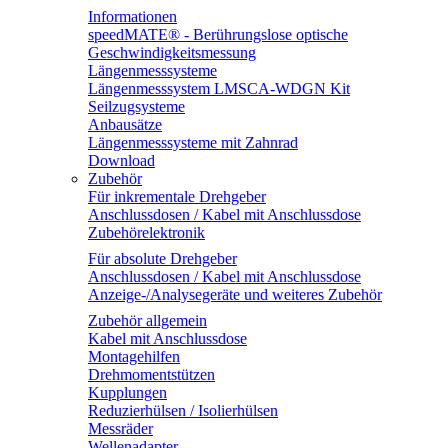
Informationen
speedMATE® - Berührungslose optische
Geschwindigkeitsmessung
Längenmesssysteme
Längenmesssystem LMSCA-WDGN Kit
Seilzugsysteme
Anbausätze
Längenmesssysteme mit Zahnrad
Download
Zubehör
Für inkrementale Drehgeber
Anschlussdosen / Kabel mit Anschlussdose
Zubehörelektronik
Für absolute Drehgeber
Anschlussdosen / Kabel mit Anschlussdose
Anzeige-/Analysegeräte und weiteres Zubehör
Zubehör allgemein
Kabel mit Anschlussdose
Montagehilfen
Drehmomentstützen
Kupplungen
Reduzierhülsen / Isolierhülsen
Messräder
Wellenadapter