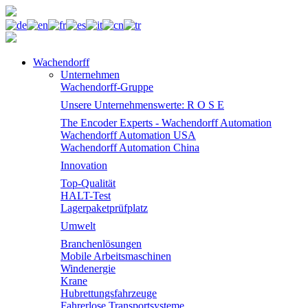
Wachendorff
Unternehmen
Wachendorff-Gruppe
Unsere Unternehmenswerte: R O S E
The Encoder Experts - Wachendorff Automation
Wachendorff Automation USA
Wachendorff Automation China
Innovation
Top-Qualität
HALT-Test
Lagerpaketprüfplatz
Umwelt
Branchenlösungen
Mobile Arbeitsmaschinen
Windenergie
Krane
Hubrettungsfahrzeuge
Fahrerlose Transportsysteme