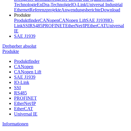
Technologie
EnDra-Technolgie
IO-Link
Universal Industrial
Ethernet
Referenzprojekte
Anwendungsberichte
Download
Produkte
Produktfinder
CANopen
CANopen Lift
SAE J1939
IO-
Link
SSI
RS485
PROFINET
EtherNet/IP
EtherCAT
Universal
IE
SAE J1939
Drehgeber absolut
Produkte
Produktfinder
CANopen
CANopen Lift
SAE J1939
IO-Link
SSI
RS485
PROFINET
EtherNet/IP
EtherCAT
Universal IE
Informationen