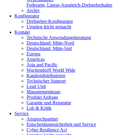
Federarm, Linear-Ausgleich-Drehgeberhalter
Archiv
Konfigurator
Drehgeber-Konfigurator
Umstieg leicht gemacht
Kontakt
Technische Anwendungsberatung
Deutschland: Mitte-Nord
Deutschland: Mitte-Süd
Europa
Americas
Asia and Pacific
Wachendorff World Wide
Katalogdistributoren
Technischer Support
Lead Unit
Managementteam
Produkt Anfrage
Garantie und Reparatur
Lob & Kritik
Service
Ansprechpartner
Entscheidungssicherheit und Service
Cyber Resilience Act