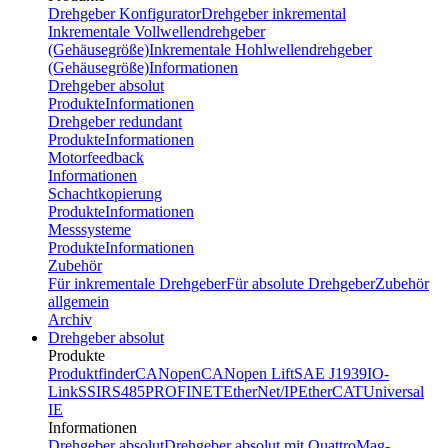
Drehgeber Konfigurator
Drehgeber inkremental
Inkrementale Vollwellendrehgeber
(Gehäusegröße)
Inkrementale Hohlwellendrehgeber
(Gehäusegröße)
Informationen
Drehgeber absolut
Produkte
Informationen
Drehgeber redundant
Produkte
Informationen
Motorfeedback
Informationen
Schachtkopierung
Produkte
Informationen
Messsysteme
Produkte
Informationen
Zubehör
Für inkrementale Drehgeber
Für absolute Drehgeber
Zubehör
allgemein
Archiv
Drehgeber absolut
Produkte
Produktfinder
CANopen
CANopen Lift
SAE J1939
IO-
Link
SSI
RS485
PROFINET
EtherNet/IP
EtherCAT
Universal
IE
Informationen
Drehgeber absolut
Drehgeber absolut mit QuattroMag-