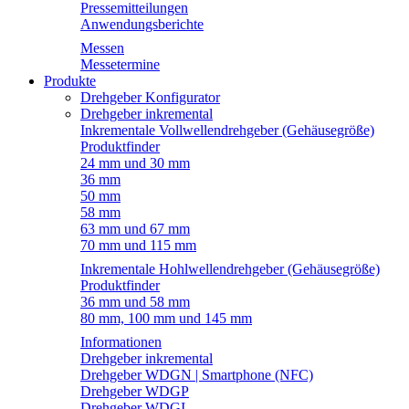
Pressemitteilungen
Anwendungsberichte
Messen
Messetermine
Produkte
Drehgeber Konfigurator
Drehgeber inkremental
Inkrementale Vollwellendrehgeber (Gehäusegröße)
Produktfinder
24 mm und 30 mm
36 mm
50 mm
58 mm
63 mm und 67 mm
70 mm und 115 mm
Inkrementale Hohlwellendrehgeber (Gehäusegröße)
Produktfinder
36 mm und 58 mm
80 mm, 100 mm und 145 mm
Informationen
Drehgeber inkremental
Drehgeber WDGN | Smartphone (NFC)
Drehgeber WDGP
Drehgeber WDGI