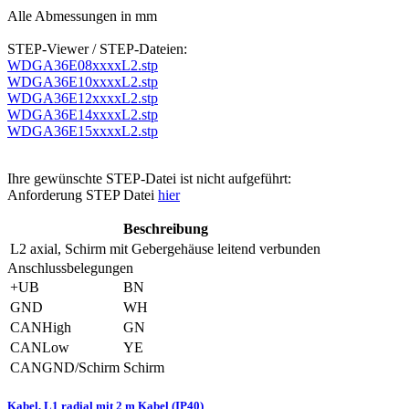
Alle Abmessungen in mm
STEP-Viewer / STEP-Dateien:
WDGA36E08xxxxL2.stp
WDGA36E10xxxxL2.stp
WDGA36E12xxxxL2.stp
WDGA36E14xxxxL2.stp
WDGA36E15xxxxL2.stp
Ihre gewünschte STEP-Datei ist nicht aufgeführt:
Anforderung STEP Datei
hier
Beschreibung
L2
axial, Schirm mit Gebergehäuse leitend verbunden
Anschlussbelegungen
+UB
BN
GND
WH
CANHigh
GN
CANLow
YE
CANGND/Schirm
Schirm
Kabel, L1 radial mit 2 m Kabel (IP40)