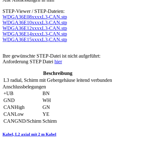
STEP-Viewer / STEP-Dateien:
WDGA36E08xxxxL3-CAN.stp
WDGA36E10xxxxL3-CAN.stp
WDGA36E12xxxxL3-CAN.stp
WDGA36E14xxxxL3-CAN.stp
WDGA36E15xxxxL3-CAN.stp
Ihre gewünschte STEP-Datei ist nicht aufgeführt:
Anforderung STEP Datei
hier
Beschreibung
L3
radial, Schirm mit Gebergehäuse leitend verbunden
Anschlussbelegungen
+UB
BN
GND
WH
CANHigh
GN
CANLow
YE
CANGND/Schirm
Schirm
Kabel, L2 axial mit 2 m Kabel