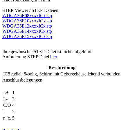
STEP-Viewer / STEP-Dateien:
WDGA36E08xxxxICx.stp
WDGA36E10xxxxICx.stp
WDGA36E12xxxxICx.stp
WDGA36E14xxxxICx.stp
WDGA36E15xxxxICx.stp
Ihre gewünschte STEP-Datei ist nicht aufgeführt:
Anforderung STEP Datei
hier
Beschreibung
IC5
radial, 5-polig, Schirm mit Gebergehäuse leitend verbunden
Anschlussbelegungen
L+
1
L-
3
C/Q
4
I
2
n. c.
5