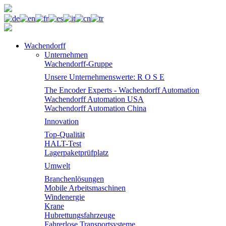
Wachendorff
Unternehmen
Wachendorff-Gruppe
Unsere Unternehmenswerte: R O S E
The Encoder Experts - Wachendorff Automation
Wachendorff Automation USA
Wachendorff Automation China
Innovation
Top-Qualität
HALT-Test
Lagerpaketprüfplatz
Umwelt
Branchenlösungen
Mobile Arbeitsmaschinen
Windenergie
Krane
Hubrettungsfahrzeuge
Fahrerlose Transportsysteme