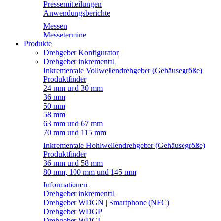
Pressemitteilungen
Anwendungsberichte
Messen
Messetermine
Produkte
Drehgeber Konfigurator
Drehgeber inkremental
Inkrementale Vollwellendrehgeber (Gehäusegröße)
Produktfinder
24 mm und 30 mm
36 mm
50 mm
58 mm
63 mm und 67 mm
70 mm und 115 mm
Inkrementale Hohlwellendrehgeber (Gehäusegröße)
Produktfinder
36 mm und 58 mm
80 mm, 100 mm und 145 mm
Informationen
Drehgeber inkremental
Drehgeber WDGN | Smartphone (NFC)
Drehgeber WDGP
Drehgeber WDGI