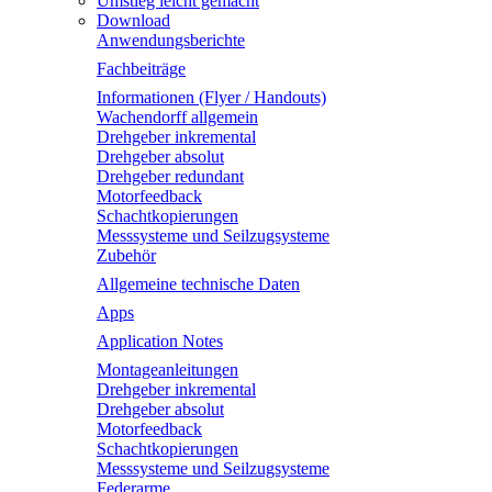
Umstieg leicht gemacht
Download
Anwendungsberichte
Fachbeiträge
Informationen (Flyer / Handouts)
Wachendorff allgemein
Drehgeber inkremental
Drehgeber absolut
Drehgeber redundant
Motorfeedback
Schachtkopierungen
Messsysteme und Seilzugsysteme
Zubehör
Allgemeine technische Daten
Apps
Application Notes
Montageanleitungen
Drehgeber inkremental
Drehgeber absolut
Motorfeedback
Schachtkopierungen
Messsysteme und Seilzugsysteme
Federarme