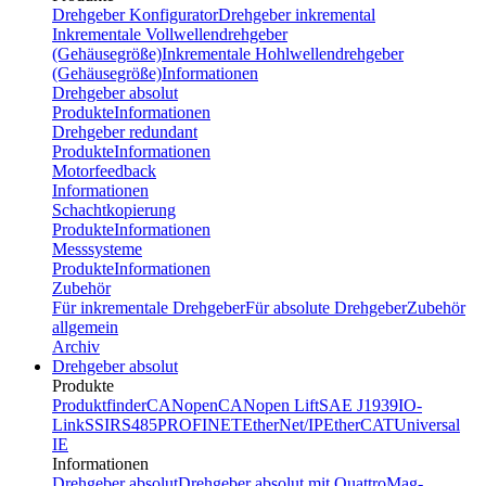
Drehgeber Konfigurator
Drehgeber inkremental
Inkrementale Vollwellendrehgeber
(Gehäusegröße)
Inkrementale Hohlwellendrehgeber
(Gehäusegröße)
Informationen
Drehgeber absolut
Produkte
Informationen
Drehgeber redundant
Produkte
Informationen
Motorfeedback
Informationen
Schachtkopierung
Produkte
Informationen
Messsysteme
Produkte
Informationen
Zubehör
Für inkrementale Drehgeber
Für absolute Drehgeber
Zubehör
allgemein
Archiv
Drehgeber absolut
Produkte
Produktfinder
CANopen
CANopen Lift
SAE J1939
IO-
Link
SSI
RS485
PROFINET
EtherNet/IP
EtherCAT
Universal
IE
Informationen
Drehgeber absolut
Drehgeber absolut mit QuattroMag-