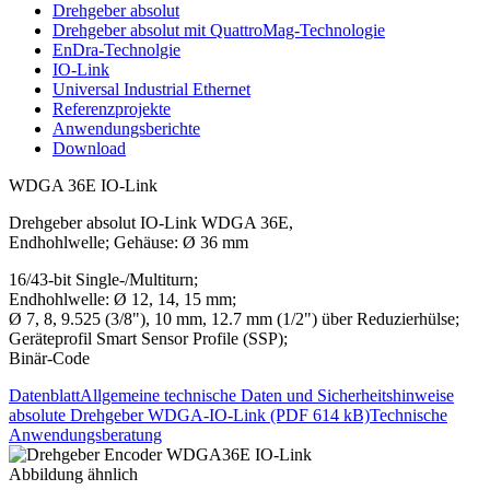
Drehgeber absolut
Drehgeber absolut mit QuattroMag-Technologie
EnDra-Technolgie
IO-Link
Universal Industrial Ethernet
Referenzprojekte
Anwendungsberichte
Download
WDGA 36E IO-Link
Drehgeber absolut IO-Link WDGA 36E,
Endhohlwelle; Gehäuse: Ø 36 mm
16/43-bit Single-/Multiturn;
Endhohlwelle: Ø 12, 14, 15 mm;
Ø 7, 8, 9.525 (3/8"), 10 mm, 12.7 mm (1/2") über Reduzierhülse;
Geräteprofil Smart Sensor Profile (SSP);
Binär-Code
Datenblatt
Allgemeine technische Daten und Sicherheitshinweise
absolute Drehgeber WDGA-IO-Link (PDF 614 kB)
Technische
Anwendungsberatung
Abbildung ähnlich