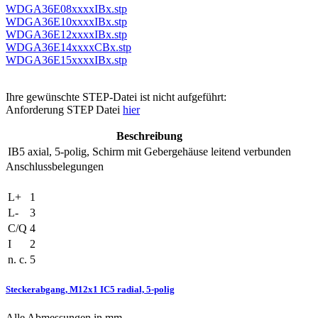
WDGA36E08xxxxIBx.stp
WDGA36E10xxxxIBx.stp
WDGA36E12xxxxIBx.stp
WDGA36E14xxxxCBx.stp
WDGA36E15xxxxIBx.stp
Ihre gewünschte STEP-Datei ist nicht aufgeführt:
Anforderung STEP Datei
hier
Beschreibung
IB5
axial, 5-polig, Schirm mit Gebergehäuse leitend verbunden
Anschlussbelegungen
L+
1
L-
3
C/Q
4
I
2
n. c.
5
Steckerabgang, M12x1 IC5 radial, 5-polig
Alle Abmessungen in mm