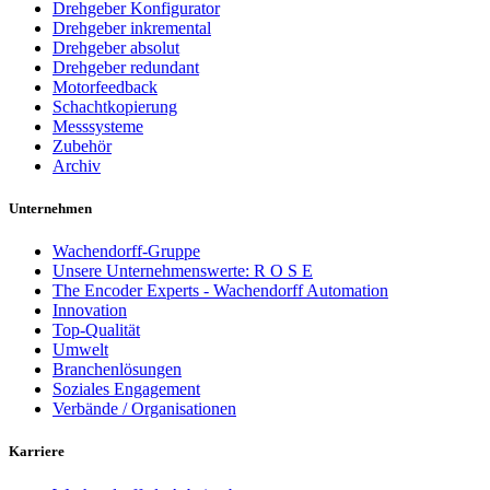
Drehgeber Konfigurator
Drehgeber inkremental
Drehgeber absolut
Drehgeber redundant
Motorfeedback
Schachtkopierung
Messsysteme
Zubehör
Archiv
Unternehmen
Wachendorff-Gruppe
Unsere Unternehmenswerte: R O S E
The Encoder Experts - Wachendorff Automation
Innovation
Top-Qualität
Umwelt
Branchenlösungen
Soziales Engagement
Verbände / Organisationen
Karriere