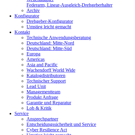
Federarm, Linear-Ausgleich-Drehgeberhalter
Archiv
Konfigurator
Drehgeber-Konfigurator
Umstieg leicht gemacht
Kontakt
Technische Anwendungsberatung
Deutschland: Mitte-Nord
Deutschland: Mitte-Süd
Europa
Americas
Asia and Pacific
Wachendorff World Wide
Katalogdistributoren
Technischer Support
Lead Unit
Managementteam
Produkt Anfrage
Garantie und Reparatur
Lob & Kritik
Service
Ansprechpartner
Entscheidungssicherheit und Service
Cyber Resilience Act