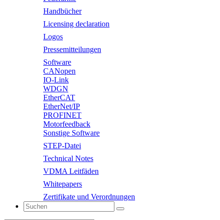
Handbücher
Licensing declaration
Logos
Pressemitteilungen
Software
CANopen
IO-Link
WDGN
EtherCAT
EtherNet/IP
PROFINET
Motorfeedback
Sonstige Software
STEP-Datei
Technical Notes
VDMA Leitfäden
Whitepapers
Zertifikate und Verordnungen