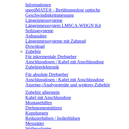
Informationen
speedMATE® - Berührungslose optische
Geschwindigkeitsmessung
Längenmesssysteme
Längenmesssystem LMSCA-WDGN Kit
Seilzugsysteme
Anbausätze
Längenmesssysteme mit Zahnrad
Download
Zubehör
Für inkrementale Drehgeber
Anschlussdosen / Kabel mit Anschlussdose
Zubehörelektronik
Für absolute Drehgeber
Anschlussdosen / Kabel mit Anschlussdose
Anzeige-/Analysegeräte und weiteres Zubehör
Zubehör allgemein
Kabel mit Anschlussdose
Montagehilfen
Drehmomentstützen
Kupplungen
Reduzierhülsen / Isolierhülsen
Messräder
Wellenadapter