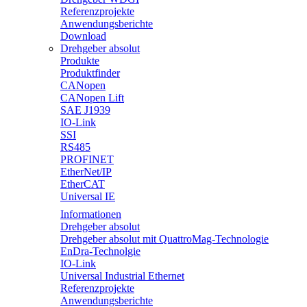
Referenzprojekte
Anwendungsberichte
Download
Drehgeber absolut
Produkte
Produktfinder
CANopen
CANopen Lift
SAE J1939
IO-Link
SSI
RS485
PROFINET
EtherNet/IP
EtherCAT
Universal IE
Informationen
Drehgeber absolut
Drehgeber absolut mit QuattroMag-Technologie
EnDra-Technolgie
IO-Link
Universal Industrial Ethernet
Referenzprojekte
Anwendungsberichte