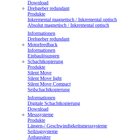
Download
Drehgeber redundant
Produkte
Inkremental magnetisch / Inkremental optisch
Absolut magnetisch / Inkremental optisch
Informationen
Drehgeber redundant
Motorfeedback
Informationen
Einbaulösungen
Schachtkopierung
Produkte
Silent Move
Silent Move light
Silent Move Compact
Seilschachtkopierung
Informationen
Digitale Schachtkopierung
Download
Messsysteme
Produkte
Längen-/ Geschwindigkeitsmesssysteme
Seilzugsysteme
Anbausätze