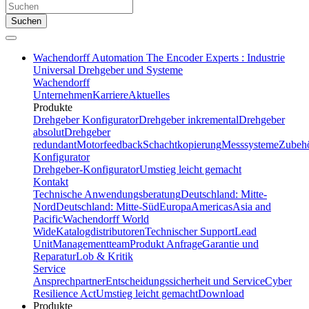
Suchen
Wachendorff Automation The Encoder Experts : Industrie
Universal Drehgeber und Systeme
Wachendorff
Unternehmen
Karriere
Aktuelles
Produkte
Drehgeber Konfigurator
Drehgeber inkremental
Drehgeber
absolut
Drehgeber
redundant
Motorfeedback
Schachtkopierung
Messsysteme
Zubeh
Konfigurator
Drehgeber-Konfigurator
Umstieg leicht gemacht
Kontakt
Technische Anwendungsberatung
Deutschland: Mitte-
Nord
Deutschland: Mitte-Süd
Europa
Americas
Asia and
Pacific
Wachendorff World
Wide
Katalogdistributoren
Technischer Support
Lead
Unit
Managementteam
Produkt Anfrage
Garantie und
Reparatur
Lob & Kritik
Service
Ansprechpartner
Entscheidungssicherheit und Service
Cyber
Resilience Act
Umstieg leicht gemacht
Download
Produkte