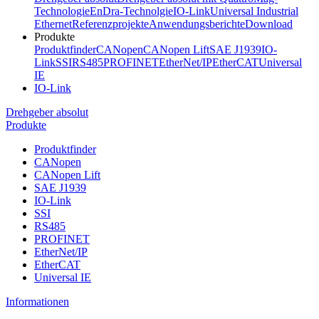
Technologie
EnDra-Technolgie
IO-Link
Universal Industrial
Ethernet
Referenzprojekte
Anwendungsberichte
Download
Produkte
Produktfinder
CANopen
CANopen Lift
SAE J1939
IO-
Link
SSI
RS485
PROFINET
EtherNet/IP
EtherCAT
Universal
IE
IO-Link
Drehgeber absolut
Produkte
Produktfinder
CANopen
CANopen Lift
SAE J1939
IO-Link
SSI
RS485
PROFINET
EtherNet/IP
EtherCAT
Universal IE
Informationen