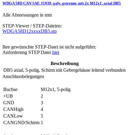
WDGA 58D CAN SAE J1939, galv. getrennt, mit 2x M12x1, axial DB5
Alle Abmessungen in mm
STEP-Viewer / STEP-Dateien:
WDGA58D12xxxxDB5.stp
Ihre gewünschte STEP-Datei ist nicht aufgeführt:
Anforderung STEP Datei
hier
Beschreibung
DB5
axial, 5-polig, Schirm mit Gebergehäuse leitend verbunden
Anschlussbelegungen
Buchse
M12x1, 5-polig
+UB
2
GND
3
CANHigh
4
CANLow
5
CANGND/Schirm
1