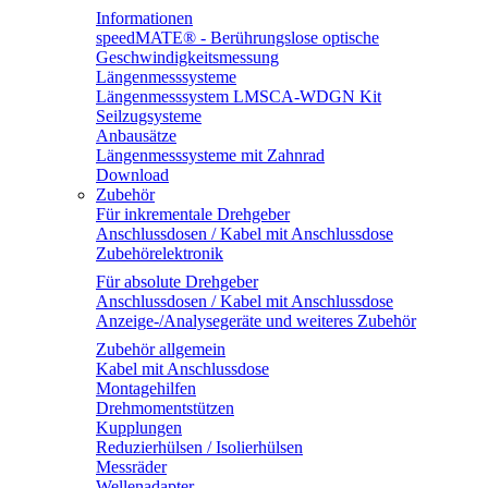
Informationen
speedMATE® - Berührungslose optische
Geschwindigkeitsmessung
Längenmesssysteme
Längenmesssystem LMSCA-WDGN Kit
Seilzugsysteme
Anbausätze
Längenmesssysteme mit Zahnrad
Download
Zubehör
Für inkrementale Drehgeber
Anschlussdosen / Kabel mit Anschlussdose
Zubehörelektronik
Für absolute Drehgeber
Anschlussdosen / Kabel mit Anschlussdose
Anzeige-/Analysegeräte und weiteres Zubehör
Zubehör allgemein
Kabel mit Anschlussdose
Montagehilfen
Drehmomentstützen
Kupplungen
Reduzierhülsen / Isolierhülsen
Messräder
Wellenadapter