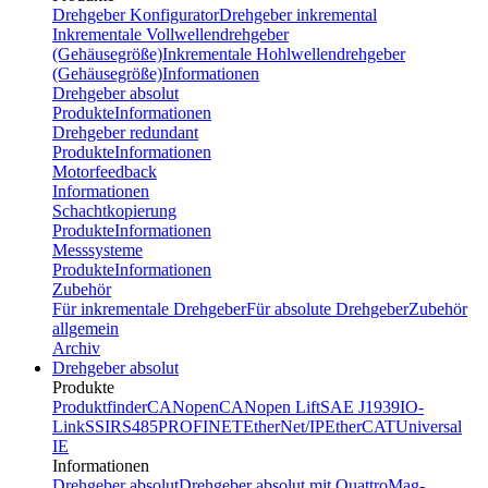
Drehgeber Konfigurator
Drehgeber inkremental
Inkrementale Vollwellendrehgeber
(Gehäusegröße)
Inkrementale Hohlwellendrehgeber
(Gehäusegröße)
Informationen
Drehgeber absolut
Produkte
Informationen
Drehgeber redundant
Produkte
Informationen
Motorfeedback
Informationen
Schachtkopierung
Produkte
Informationen
Messsysteme
Produkte
Informationen
Zubehör
Für inkrementale Drehgeber
Für absolute Drehgeber
Zubehör
allgemein
Archiv
Drehgeber absolut
Produkte
Produktfinder
CANopen
CANopen Lift
SAE J1939
IO-
Link
SSI
RS485
PROFINET
EtherNet/IP
EtherCAT
Universal
IE
Informationen
Drehgeber absolut
Drehgeber absolut mit QuattroMag-