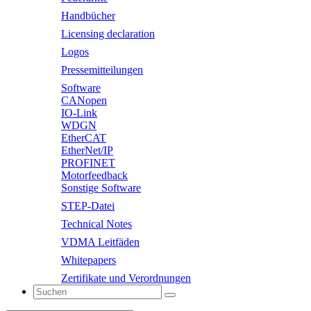
Handbücher
Licensing declaration
Logos
Pressemitteilungen
Software
CANopen
IO-Link
WDGN
EtherCAT
EtherNet/IP
PROFINET
Motorfeedback
Sonstige Software
STEP-Datei
Technical Notes
VDMA Leitfäden
Whitepapers
Zertifikate und Verordnungen