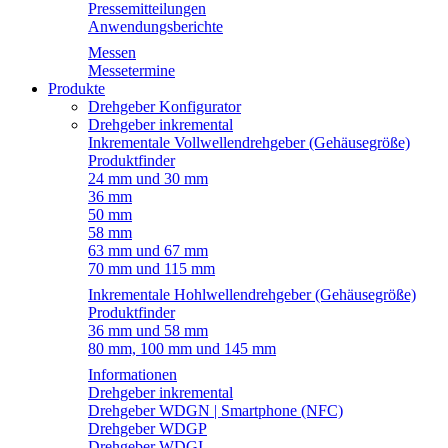
Pressemitteilungen
Anwendungsberichte
Messen
Messetermine
Produkte
Drehgeber Konfigurator
Drehgeber inkremental
Inkrementale Vollwellendrehgeber (Gehäusegröße)
Produktfinder
24 mm und 30 mm
36 mm
50 mm
58 mm
63 mm und 67 mm
70 mm und 115 mm
Inkrementale Hohlwellendrehgeber (Gehäusegröße)
Produktfinder
36 mm und 58 mm
80 mm, 100 mm und 145 mm
Informationen
Drehgeber inkremental
Drehgeber WDGN | Smartphone (NFC)
Drehgeber WDGP
Drehgeber WDGI