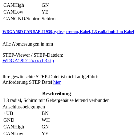
CANHigh
GN
CANLow
YE
CANGND/Schirm
Schirm
WDGA 58D CAN SAE J1939, galv. getrennt, Kabel, L3 radial mit 2 m Kabel
Alle Abmessungen in mm
STEP-Viewer / STEP-Dateien:
WDGA58D12xxxxL3.stp
Ihre gewünschte STEP-Datei ist nicht aufgeführt:
Anforderung STEP Datei
hier
Beschreibung
L3
radial, Schirm mit Gebergehäuse leitend verbunden
Anschlussbelegungen
+UB
BN
GND
WH
CANHigh
GN
CANLow
YE