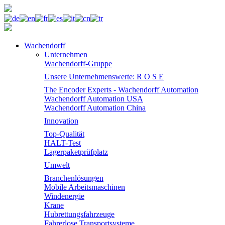
Wachendorff
Unternehmen
Wachendorff-Gruppe
Unsere Unternehmenswerte: R O S E
The Encoder Experts - Wachendorff Automation
Wachendorff Automation USA
Wachendorff Automation China
Innovation
Top-Qualität
HALT-Test
Lagerpaketprüfplatz
Umwelt
Branchenlösungen
Mobile Arbeitsmaschinen
Windenergie
Krane
Hubrettungsfahrzeuge
Fahrerlose Transportsysteme