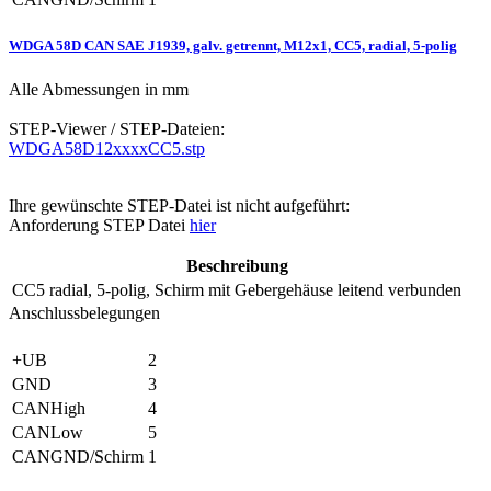
WDGA 58D CAN SAE J1939, galv. getrennt, M12x1, CC5, radial, 5-polig
Alle Abmessungen in mm
STEP-Viewer / STEP-Dateien:
WDGA58D12xxxxCC5.stp
Ihre gewünschte STEP-Datei ist nicht aufgeführt:
Anforderung STEP Datei
hier
Beschreibung
CC5
radial, 5-polig, Schirm mit Gebergehäuse leitend verbunden
Anschlussbelegungen
+UB
2
GND
3
CANHigh
4
CANLow
5
CANGND/Schirm
1