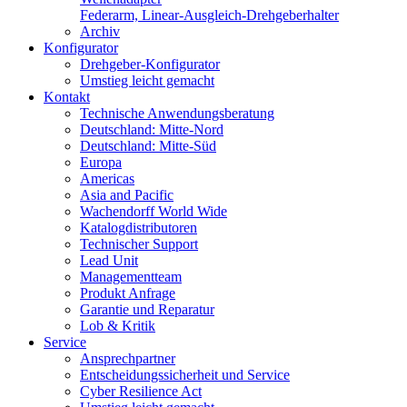
Federarm, Linear-Ausgleich-Drehgeberhalter
Archiv
Konfigurator
Drehgeber-Konfigurator
Umstieg leicht gemacht
Kontakt
Technische Anwendungsberatung
Deutschland: Mitte-Nord
Deutschland: Mitte-Süd
Europa
Americas
Asia and Pacific
Wachendorff World Wide
Katalogdistributoren
Technischer Support
Lead Unit
Managementteam
Produkt Anfrage
Garantie und Reparatur
Lob & Kritik
Service
Ansprechpartner
Entscheidungssicherheit und Service
Cyber Resilience Act