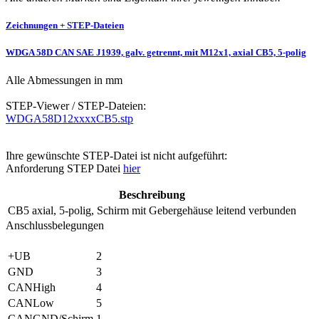
Zeichnungen + STEP-Dateien
WDGA 58D CAN SAE J1939, galv. getrennt, mit M12x1, axial CB5, 5-polig
Alle Abmessungen in mm
STEP-Viewer / STEP-Dateien:
WDGA58D12xxxxCB5.stp
Ihre gewünschte STEP-Datei ist nicht aufgeführt:
Anforderung STEP Datei
hier
Beschreibung
CB5
axial, 5-polig, Schirm mit Gebergehäuse leitend verbunden
Anschlussbelegungen
+UB
2
GND
3
CANHigh
4
CANLow
5
CANGND/Schirm
1