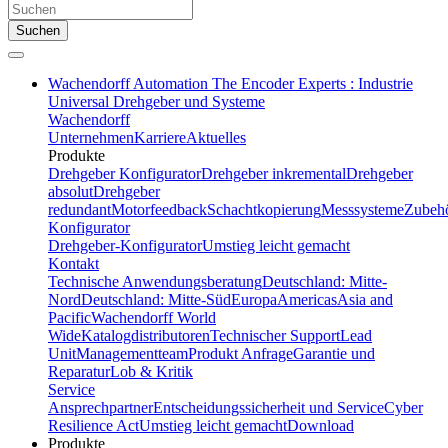
Suchen
Wachendorff Automation The Encoder Experts : Industrie
Universal Drehgeber und Systeme
Wachendorff
Unternehmen
Karriere
Aktuelles
Produkte
Drehgeber Konfigurator
Drehgeber inkremental
Drehgeber
absolut
Drehgeber
redundant
Motorfeedback
Schachtkopierung
Messsysteme
Zubeh
Konfigurator
Drehgeber-Konfigurator
Umstieg leicht gemacht
Kontakt
Technische Anwendungsberatung
Deutschland: Mitte-
Nord
Deutschland: Mitte-Süd
Europa
Americas
Asia and
Pacific
Wachendorff World
Wide
Katalogdistributoren
Technischer Support
Lead
Unit
Managementteam
Produkt Anfrage
Garantie und
Reparatur
Lob & Kritik
Service
Ansprechpartner
Entscheidungssicherheit und Service
Cyber
Resilience Act
Umstieg leicht gemacht
Download
Produkte