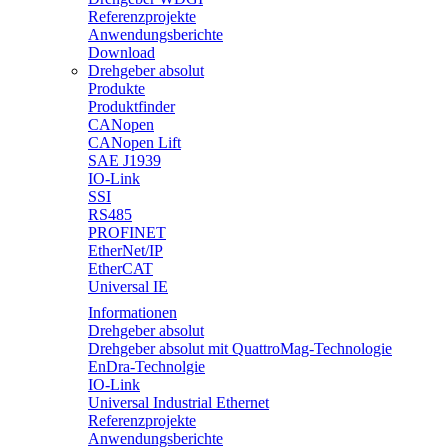
Referenzprojekte
Anwendungsberichte
Download
Drehgeber absolut
Produkte
Produktfinder
CANopen
CANopen Lift
SAE J1939
IO-Link
SSI
RS485
PROFINET
EtherNet/IP
EtherCAT
Universal IE
Informationen
Drehgeber absolut
Drehgeber absolut mit QuattroMag-Technologie
EnDra-Technolgie
IO-Link
Universal Industrial Ethernet
Referenzprojekte
Anwendungsberichte