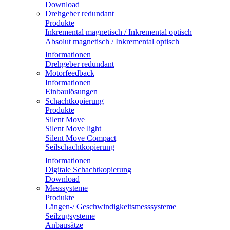
Download
Drehgeber redundant
Produkte
Inkremental magnetisch / Inkremental optisch
Absolut magnetisch / Inkremental optisch
Informationen
Drehgeber redundant
Motorfeedback
Informationen
Einbaulösungen
Schachtkopierung
Produkte
Silent Move
Silent Move light
Silent Move Compact
Seilschachtkopierung
Informationen
Digitale Schachtkopierung
Download
Messsysteme
Produkte
Längen-/ Geschwindigkeitsmesssysteme
Seilzugsysteme
Anbausätze