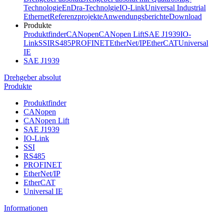
Technologie
EnDra-Technolgie
IO-Link
Universal Industrial
Ethernet
Referenzprojekte
Anwendungsberichte
Download
Produkte
Produktfinder
CANopen
CANopen Lift
SAE J1939
IO-
Link
SSI
RS485
PROFINET
EtherNet/IP
EtherCAT
Universal
IE
SAE J1939
Drehgeber absolut
Produkte
Produktfinder
CANopen
CANopen Lift
SAE J1939
IO-Link
SSI
RS485
PROFINET
EtherNet/IP
EtherCAT
Universal IE
Informationen