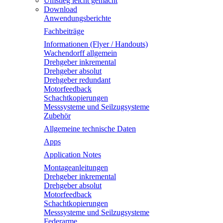
Umstieg leicht gemacht
Download
Anwendungsberichte
Fachbeiträge
Informationen (Flyer / Handouts)
Wachendorff allgemein
Drehgeber inkremental
Drehgeber absolut
Drehgeber redundant
Motorfeedback
Schachtkopierungen
Messsysteme und Seilzugsysteme
Zubehör
Allgemeine technische Daten
Apps
Application Notes
Montageanleitungen
Drehgeber inkremental
Drehgeber absolut
Motorfeedback
Schachtkopierungen
Messsysteme und Seilzugsysteme
Federarme