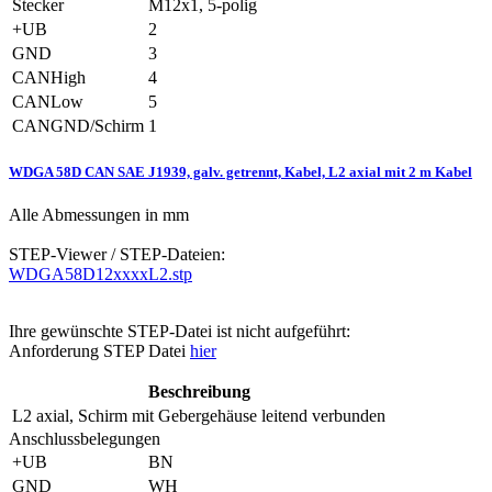
Stecker
M12x1, 5-polig
+UB
2
GND
3
CANHigh
4
CANLow
5
CANGND/Schirm
1
WDGA 58D CAN SAE J1939, galv. getrennt, Kabel, L2 axial mit 2 m Kabel
Alle Abmessungen in mm
STEP-Viewer / STEP-Dateien:
WDGA58D12xxxxL2.stp
Ihre gewünschte STEP-Datei ist nicht aufgeführt:
Anforderung STEP Datei
hier
Beschreibung
L2
axial, Schirm mit Gebergehäuse leitend verbunden
Anschlussbelegungen
+UB
BN
GND
WH