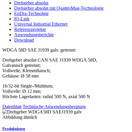
Drehgeber absolut
Drehgeber absolut mit QuattroMag-Technologie
EnDra-Technolgie
IO-Link
Universal Industrial Ethernet
Referenzprojekte
Anwendungsberichte
Download
WDGA 58D SAE J1939 galv. getrennt
Drehgeber absolut CAN SAE J1939 WDGA 58D,
Galvanisch getrennt;
Vollwelle, Klemmflansch;
Gehäuse: Ø 58 mm
16/32-bit Single-/Multiturn;
Vollwelle: Ø 12 mm;
Höchste Lagerlasten: radial 500 N, axial 500 N
Datenblatt
Technische Anwendungsberatung
Abbildung ähnlich
Produktdaten