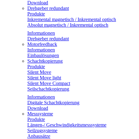
Download
Drehgeber redundant
Produkte
Inkremental magnetisch / Inkremental optisch
Absolut magnetisch / Inkremental optisch
Informationen
Drehgeber redundant
Motorfeedback
Informationen
Einbaulösungen
Schachtkopierung
Produkte
Silent Move
Silent Move light
Silent Move Compact
Seilschachtkopierung
Informationen
Digitale Schachtkopierung
Download
Messsysteme
Produkte
Längen-/ Geschwindigkeitsmesssysteme
Seilzugsysteme
Anbausätze