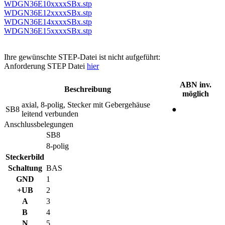
WDGN36E10xxxxSBx.stp
WDGN36E12xxxxSBx.stp
WDGN36E14xxxxSBx.stp
WDGN36E15xxxxSBx.stp
Ihre gewünschte STEP-Datei ist nicht aufgeführt:
Anforderung STEP Datei
hier
ABN inv.
Beschreibung
möglich
axial, 8-polig, Stecker mit Gebergehäuse
SB8
●
leitend verbunden
Anschlussbelegungen
SB8
8-polig
Steckerbild
Schaltung
BAS
GND
1
+UB
2
A
3
B
4
N
5