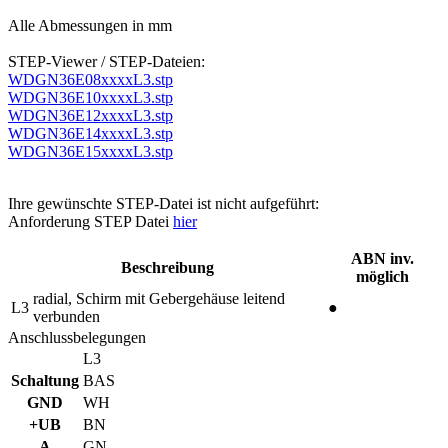
Alle Abmessungen in mm
STEP-Viewer / STEP-Dateien:
WDGN36E08xxxxL3.stp
WDGN36E10xxxxL3.stp
WDGN36E12xxxxL3.stp
WDGN36E14xxxxL3.stp
WDGN36E15xxxxL3.stp
Ihre gewünschte STEP-Datei ist nicht aufgeführt:
Anforderung STEP Datei
hier
ABN inv.
Beschreibung
möglich
radial, Schirm mit Gebergehäuse leitend
L3
●
verbunden
Anschlussbelegungen
L3
Schaltung
BAS
GND
WH
+UB
BN
A
GN