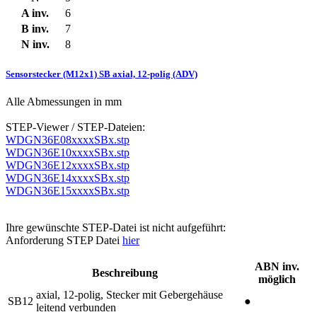
A inv.
6
B inv.
7
N inv.
8
Sensorstecker (M12x1) SB axial, 12-polig (ADV)
Alle Abmessungen in mm
STEP-Viewer / STEP-Dateien:
WDGN36E08xxxxSBx.stp
WDGN36E10xxxxSBx.stp
WDGN36E12xxxxSBx.stp
WDGN36E14xxxxSBx.stp
WDGN36E15xxxxSBx.stp
Ihre gewünschte STEP-Datei ist nicht aufgeführt:
Anforderung STEP Datei
hier
ABN inv.
Beschreibung
möglich
axial, 12-polig, Stecker mit Gebergehäuse
SB12
●
leitend verbunden