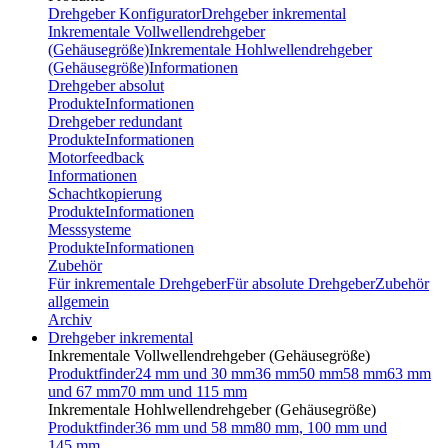
Drehgeber Konfigurator
Drehgeber inkremental
Inkrementale Vollwellendrehgeber
(Gehäusegröße)
Inkrementale Hohlwellendrehgeber
(Gehäusegröße)
Informationen
Drehgeber absolut
Produkte
Informationen
Drehgeber redundant
Produkte
Informationen
Motorfeedback
Informationen
Schachtkopierung
Produkte
Informationen
Messsysteme
Produkte
Informationen
Zubehör
Für inkrementale Drehgeber
Für absolute Drehgeber
Zubehör
allgemein
Archiv
Drehgeber inkremental
Inkrementale Vollwellendrehgeber (Gehäusegröße)
Produktfinder
24 mm und 30 mm
36 mm
50 mm
58 mm
63 mm
und 67 mm
70 mm und 115 mm
Inkrementale Hohlwellendrehgeber (Gehäusegröße)
Produktfinder
36 mm und 58 mm
80 mm, 100 mm und
145 mm