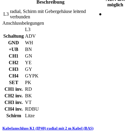
Beschreibung
möglich
radial, Schirm mit Gebergehäuse leitend
L3
●
verbunden
Anschlussbelegungen
L3
Schaltung
ADV
GND
WH
+UB
BN
CH1
GN
CH2
YE
CH3
GY
CH4
GYPK
SET
PK
CH1 inv.
RD
CH2 inv.
BK
CH3 inv.
VT
CH4 inv.
RDBU
Schirm
Litze
Kabelanschluss K1 (IP40) radial mit 2 m Kabel (BAS)