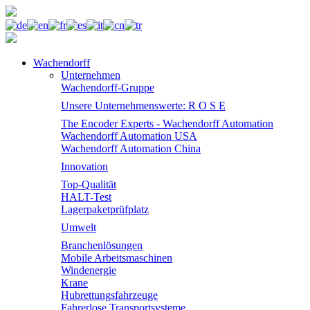
Wachendorff
Unternehmen
Wachendorff-Gruppe
Unsere Unternehmenswerte: R O S E
The Encoder Experts - Wachendorff Automation
Wachendorff Automation USA
Wachendorff Automation China
Innovation
Top-Qualität
HALT-Test
Lagerpaketprüfplatz
Umwelt
Branchenlösungen
Mobile Arbeitsmaschinen
Windenergie
Krane
Hubrettungsfahrzeuge
Fahrerlose Transportsysteme