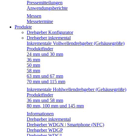
Pressemitteilungen
Anwendungsberichte
Messen
Messetermine
Produkte
Drehgeber Konfigurator
Drehgeber inkremental
Inkrementale Vollwellendrehgeber (Gehäusegröße)
Produktfinder
24 mm und 30 mm
36 mm
50 mm
58 mm
63 mm und 67 mm
70 mm und 115 mm
Inkrementale Hohlwellendrehgeber (Gehäusegröße)
Produktfinder
36 mm und 58 mm
80 mm, 100 mm und 145 mm
Informationen
Drehgeber inkremental
Drehgeber WDGN | Smartphone (NFC)
Drehgeber WDGP
Drehgeber WDGI