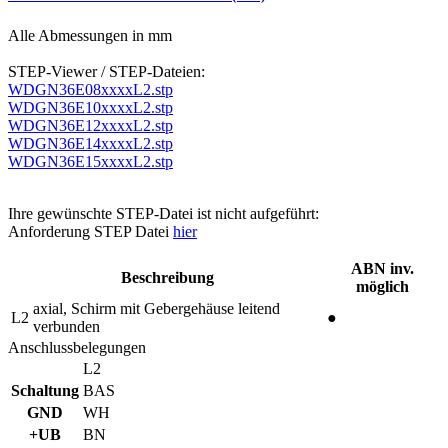
Alle Abmessungen in mm
STEP-Viewer / STEP-Dateien:
WDGN36E08xxxxL2.stp
WDGN36E10xxxxL2.stp
WDGN36E12xxxxL2.stp
WDGN36E14xxxxL2.stp
WDGN36E15xxxxL2.stp
Ihre gewünschte STEP-Datei ist nicht aufgeführt:
Anforderung STEP Datei
hier
ABN inv.
Beschreibung
möglich
axial, Schirm mit Gebergehäuse leitend
L2
●
verbunden
Anschlussbelegungen
L2
Schaltung
BAS
GND
WH
+UB
BN