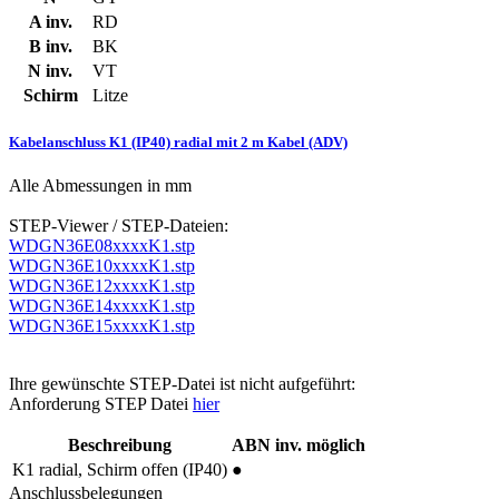
A inv.
RD
B inv.
BK
N inv.
VT
Schirm
Litze
Kabelanschluss K1 (IP40) radial mit 2 m Kabel (ADV)
Alle Abmessungen in mm
STEP-Viewer / STEP-Dateien:
WDGN36E08xxxxK1.stp
WDGN36E10xxxxK1.stp
WDGN36E12xxxxK1.stp
WDGN36E14xxxxK1.stp
WDGN36E15xxxxK1.stp
Ihre gewünschte STEP-Datei ist nicht aufgeführt:
Anforderung STEP Datei
hier
Beschreibung
ABN inv. möglich
K1
radial, Schirm offen (IP40)
●
Anschlussbelegungen