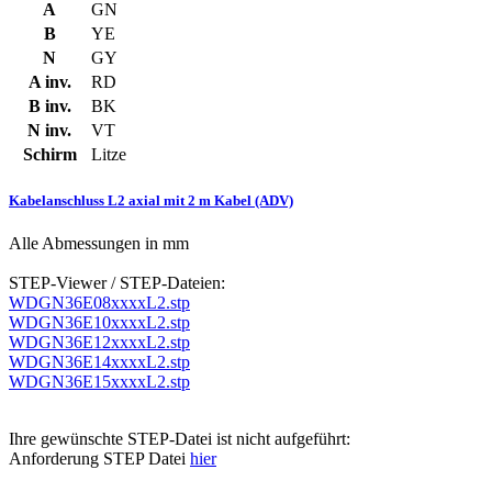
A
GN
B
YE
N
GY
A inv.
RD
B inv.
BK
N inv.
VT
Schirm
Litze
Kabelanschluss L2 axial mit 2 m Kabel (ADV)
Alle Abmessungen in mm
STEP-Viewer / STEP-Dateien:
WDGN36E08xxxxL2.stp
WDGN36E10xxxxL2.stp
WDGN36E12xxxxL2.stp
WDGN36E14xxxxL2.stp
WDGN36E15xxxxL2.stp
Ihre gewünschte STEP-Datei ist nicht aufgeführt:
Anforderung STEP Datei
hier