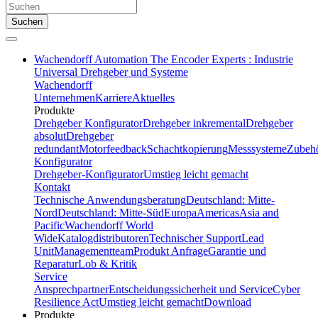
Suchen
Wachendorff Automation The Encoder Experts : Industrie
Universal Drehgeber und Systeme
Wachendorff
Unternehmen
Karriere
Aktuelles
Produkte
Drehgeber Konfigurator
Drehgeber inkremental
Drehgeber
absolut
Drehgeber
redundant
Motorfeedback
Schachtkopierung
Messsysteme
Zubeh
Konfigurator
Drehgeber-Konfigurator
Umstieg leicht gemacht
Kontakt
Technische Anwendungsberatung
Deutschland: Mitte-
Nord
Deutschland: Mitte-Süd
Europa
Americas
Asia and
Pacific
Wachendorff World
Wide
Katalogdistributoren
Technischer Support
Lead
Unit
Managementteam
Produkt Anfrage
Garantie und
Reparatur
Lob & Kritik
Service
Ansprechpartner
Entscheidungssicherheit und Service
Cyber
Resilience Act
Umstieg leicht gemacht
Download
Produkte