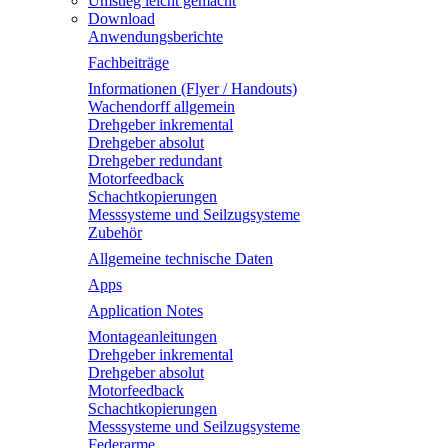
Umstieg leicht gemacht
Download
Anwendungsberichte
Fachbeiträge
Informationen (Flyer / Handouts)
Wachendorff allgemein
Drehgeber inkremental
Drehgeber absolut
Drehgeber redundant
Motorfeedback
Schachtkopierungen
Messsysteme und Seilzugsysteme
Zubehör
Allgemeine technische Daten
Apps
Application Notes
Montageanleitungen
Drehgeber inkremental
Drehgeber absolut
Motorfeedback
Schachtkopierungen
Messsysteme und Seilzugsysteme
Federarme