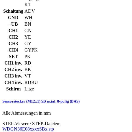
K1
Schaltung
ADV
GND
WH
+UB
BN
CH1
GN
CH2
YE
CH3
GY
CH4
GYPK
SET
PK
CH1 inv.
RD
CH2 inv.
BK
CH3 inv.
VT
CH4 inv.
RDBU
Schirm
Litze
Sensorstecker (M12x1) SB axial, 8-polig (BAS)
Alle Abmessungen in mm
STEP-Viewer / STEP-Dateien:
WDGN36E08xxxxSBx.stp