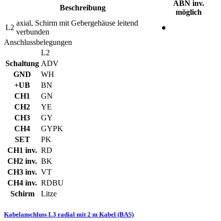
ABN inv.
Beschreibung
möglich
axial, Schirm mit Gebergehäuse leitend
L2
●
verbunden
Anschlussbelegungen
L2
Schaltung
ADV
GND
WH
+UB
BN
CH1
GN
CH2
YE
CH3
GY
CH4
GYPK
SET
PK
CH1 inv.
RD
CH2 inv.
BK
CH3 inv.
VT
CH4 inv.
RDBU
Schirm
Litze
Kabelanschluss L3 radial mit 2 m Kabel (BAS)