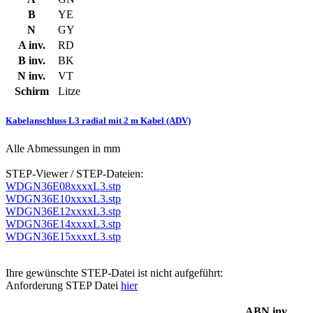
B
YE
N
GY
A inv.
RD
B inv.
BK
N inv.
VT
Schirm
Litze
Kabelanschluss L3 radial mit 2 m Kabel (ADV)
Alle Abmessungen in mm
STEP-Viewer / STEP-Dateien:
WDGN36E08xxxxL3.stp
WDGN36E10xxxxL3.stp
WDGN36E12xxxxL3.stp
WDGN36E14xxxxL3.stp
WDGN36E15xxxxL3.stp
Ihre gewünschte STEP-Datei ist nicht aufgeführt:
Anforderung STEP Datei
hier
ABN inv.