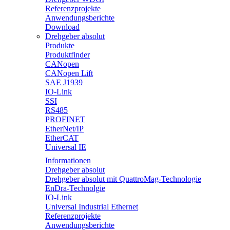
Referenzprojekte
Anwendungsberichte
Download
Drehgeber absolut
Produkte
Produktfinder
CANopen
CANopen Lift
SAE J1939
IO-Link
SSI
RS485
PROFINET
EtherNet/IP
EtherCAT
Universal IE
Informationen
Drehgeber absolut
Drehgeber absolut mit QuattroMag-Technologie
EnDra-Technolgie
IO-Link
Universal Industrial Ethernet
Referenzprojekte
Anwendungsberichte