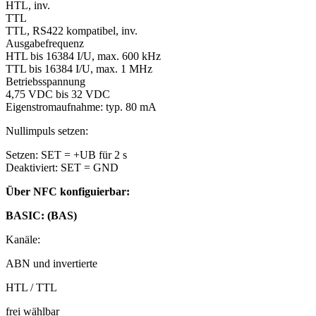
HTL, inv.
TTL
TTL, RS422 kompatibel, inv.
Ausgabefrequenz
HTL bis 16384 I/U, max. 600 kHz
TTL bis 16384 I/U, max. 1 MHz
Betriebsspannung
4,75 VDC bis 32 VDC
Eigenstromaufnahme: typ. 80 mA
Nullimpuls setzen:
Setzen: SET = +UB für 2 s
Deaktiviert: SET = GND
Über NFC konfiguierbar:
BASIC: (BAS)
Kanäle:
ABN und invertierte
HTL / TTL
frei wählbar