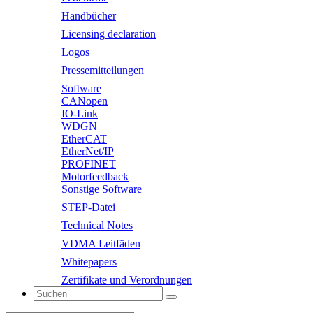
Handbücher
Licensing declaration
Logos
Pressemitteilungen
Software
CANopen
IO-Link
WDGN
EtherCAT
EtherNet/IP
PROFINET
Motorfeedback
Sonstige Software
STEP-Datei
Technical Notes
VDMA Leitfäden
Whitepapers
Zertifikate und Verordnungen