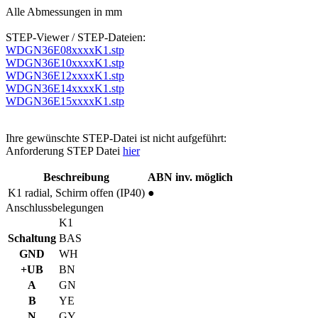
Alle Abmessungen in mm
STEP-Viewer / STEP-Dateien:
WDGN36E08xxxxK1.stp
WDGN36E10xxxxK1.stp
WDGN36E12xxxxK1.stp
WDGN36E14xxxxK1.stp
WDGN36E15xxxxK1.stp
Ihre gewünschte STEP-Datei ist nicht aufgeführt:
Anforderung STEP Datei
hier
Beschreibung
ABN inv. möglich
K1
radial, Schirm offen (IP40)
●
Anschlussbelegungen
K1
Schaltung
BAS
GND
WH
+UB
BN
A
GN
B
YE
N
GY