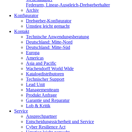
Federarm, Linear-Ausgleich-Drehgeberhalter
Archiv
Konfigurator
Drehgeber-Konfigurator
Umstieg leicht gemacht
Kontakt
Technische Anwendungsberatung
Deutschland: Mitte-Nord
Deutschland: Mitte-Süd
Europa
Americas
Asia and Pacific
Wachendorff World Wide
Katalogdistributoren
Technischer Support
Lead Unit
Managementteam
Produkt Anfrage
Garantie und Reparatur
Lob & Kritik
Service
Ansprechpartner
Entscheidungssicherheit und Service
Cyber Resilience Act