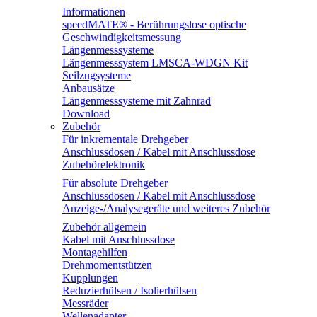
Informationen
speedMATE® - Berührungslose optische
Geschwindigkeitsmessung
Längenmesssysteme
Längenmesssystem LMSCA-WDGN Kit
Seilzugsysteme
Anbausätze
Längenmesssysteme mit Zahnrad
Download
Zubehör
Für inkrementale Drehgeber
Anschlussdosen / Kabel mit Anschlussdose
Zubehörelektronik
Für absolute Drehgeber
Anschlussdosen / Kabel mit Anschlussdose
Anzeige-/Analysegeräte und weiteres Zubehör
Zubehör allgemein
Kabel mit Anschlussdose
Montagehilfen
Drehmomentstützen
Kupplungen
Reduzierhülsen / Isolierhülsen
Messräder
Wellenadapter