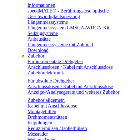
Informationen
speedMATE® - Berührungslose optische
Geschwindigkeitsmessung
Längenmesssysteme
Längenmesssystem LMSCA-WDGN Kit
Seilzugsysteme
Anbausätze
Längenmesssysteme mit Zahnrad
Download
Zubehör
Für inkrementale Drehgeber
Anschlussdosen / Kabel mit Anschlussdose
Zubehörelektronik
Für absolute Drehgeber
Anschlussdosen / Kabel mit Anschlussdose
Anzeige-/Analysegeräte und weiteres Zubehör
Zubehör allgemein
Kabel mit Anschlussdose
Montagehilfen
Drehmomentstützen
Kupplungen
Reduzierhülsen / Isolierhülsen
Messräder
Wellenadapter