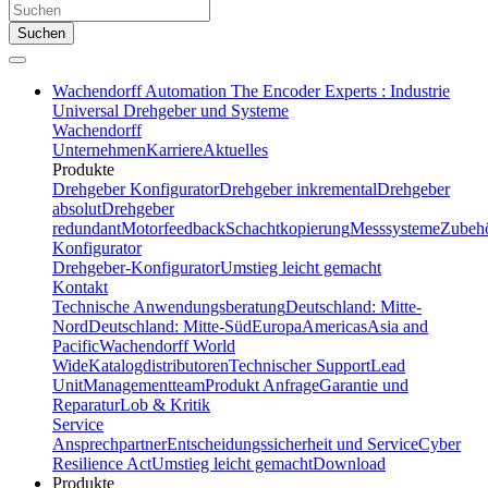
Suchen
Wachendorff Automation The Encoder Experts : Industrie
Universal Drehgeber und Systeme
Wachendorff
Unternehmen
Karriere
Aktuelles
Produkte
Drehgeber Konfigurator
Drehgeber inkremental
Drehgeber
absolut
Drehgeber
redundant
Motorfeedback
Schachtkopierung
Messsysteme
Zubeh
Konfigurator
Drehgeber-Konfigurator
Umstieg leicht gemacht
Kontakt
Technische Anwendungsberatung
Deutschland: Mitte-
Nord
Deutschland: Mitte-Süd
Europa
Americas
Asia and
Pacific
Wachendorff World
Wide
Katalogdistributoren
Technischer Support
Lead
Unit
Managementteam
Produkt Anfrage
Garantie und
Reparatur
Lob & Kritik
Service
Ansprechpartner
Entscheidungssicherheit und Service
Cyber
Resilience Act
Umstieg leicht gemacht
Download
Produkte