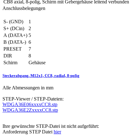
CB8
axial, 8-polig, Schirm mit Gebergehäuse leitend verbunden
Anschlussbelegungen
S- (GND)
1
S+ (DCin)
2
A (DATA+)
5
B (DATA-)
6
PRESET
7
DIR
8
Schirm
Gehäuse
Steckerabgang, M12x1, CC8, radial, 8-polig
Alle Abmessungen in mm
STEP-Viewer / STEP-Dateien:
WDGA36E06xxxxCC8.stp
WDGA36E2ZxxxxCC8.stp
Ihre gewünschte STEP-Datei ist nicht aufgeführt:
Anforderung STEP Datei
hier