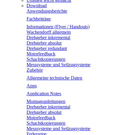
Umstieg leicht gemacht
Download
Anwendungsberichte
Fachbeiträge
Informationen (Flyer / Handouts)
Wachendorff allgemein
Drehgeber inkremental
Drehgeber absolut
Drehgeber redundant
Motorfeedback
Schachtkopierungen
Messsysteme und Seilzugsysteme
Zubehör
Allgemeine technische Daten
Apps
Application Notes
Montageanleitungen
Drehgeber inkremental
Drehgeber absolut
Motorfeedback
Schachtkopierungen
Messsysteme und Seilzugsysteme
Federarme