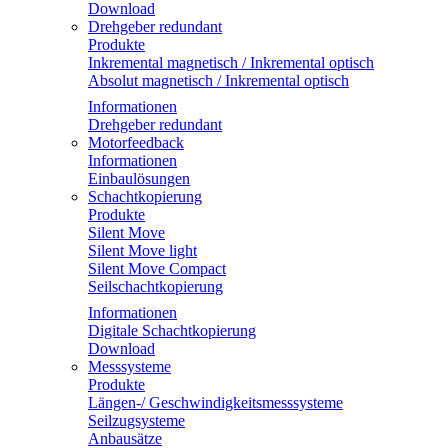
Download
Drehgeber redundant
Produkte
Inkremental magnetisch / Inkremental optisch
Absolut magnetisch / Inkremental optisch
Informationen
Drehgeber redundant
Motorfeedback
Informationen
Einbaulösungen
Schachtkopierung
Produkte
Silent Move
Silent Move light
Silent Move Compact
Seilschachtkopierung
Informationen
Digitale Schachtkopierung
Download
Messsysteme
Produkte
Längen-/ Geschwindigkeitsmesssysteme
Seilzugsysteme
Anbausätze