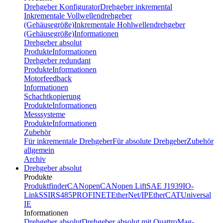
Drehgeber Konfigurator
Drehgeber inkremental
Inkrementale Vollwellendrehgeber
(Gehäusegröße)
Inkrementale Hohlwellendrehgeber
(Gehäusegröße)
Informationen
Drehgeber absolut
Produkte
Informationen
Drehgeber redundant
Produkte
Informationen
Motorfeedback
Informationen
Schachtkopierung
Produkte
Informationen
Messsysteme
Produkte
Informationen
Zubehör
Für inkrementale Drehgeber
Für absolute Drehgeber
Zubehör
allgemein
Archiv
Drehgeber absolut
Produkte
Produktfinder
CANopen
CANopen Lift
SAE J1939
IO-
Link
SSI
RS485
PROFINET
EtherNet/IP
EtherCAT
Universal
IE
Informationen
Drehgeber absolut
Drehgeber absolut mit QuattroMag-