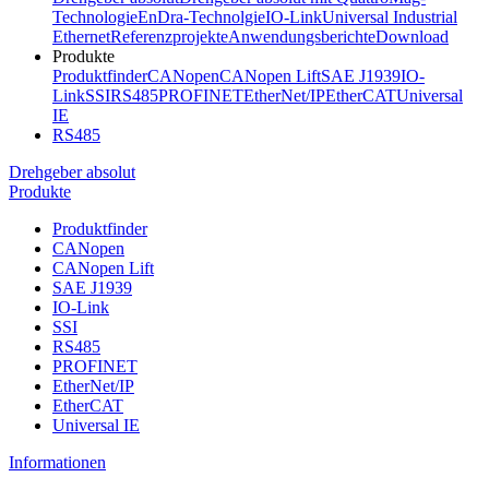
Technologie
EnDra-Technolgie
IO-Link
Universal Industrial
Ethernet
Referenzprojekte
Anwendungsberichte
Download
Produkte
Produktfinder
CANopen
CANopen Lift
SAE J1939
IO-
Link
SSI
RS485
PROFINET
EtherNet/IP
EtherCAT
Universal
IE
RS485
Drehgeber absolut
Produkte
Produktfinder
CANopen
CANopen Lift
SAE J1939
IO-Link
SSI
RS485
PROFINET
EtherNet/IP
EtherCAT
Universal IE
Informationen