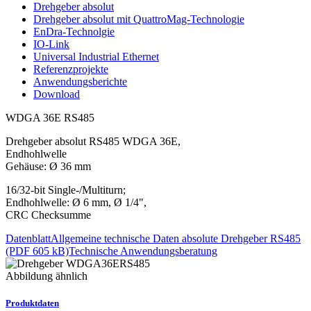
Drehgeber absolut
Drehgeber absolut mit QuattroMag-Technologie
EnDra-Technolgie
IO-Link
Universal Industrial Ethernet
Referenzprojekte
Anwendungsberichte
Download
WDGA 36E RS485
Drehgeber absolut RS485 WDGA 36E,
Endhohlwelle
Gehäuse: Ø 36 mm
16/32-bit Single-/Multiturn;
Endhohlwelle: Ø 6 mm, Ø 1/4",
CRC Checksumme
Datenblatt
Allgemeine technische Daten absolute Drehgeber RS485
(PDF 605 kB)
Technische Anwendungsberatung
Abbildung ähnlich
Produktdaten