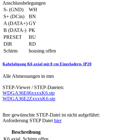
Anschlussbelegungen
S- (GND)
WH
S+ (DCin)
BN
A (DATA+)
GY
B (DATA-)
PK
PRESET
BU
DIR
RD
Schirm
housing offen
Kabelabgang K6 axial mit 8 cm Einzeladern, IP20
Alle Abmessungen in mm
STEP-Viewer / STEP-Dateien:
WDGA36E06xxxxK6.stp
WDGA36E2ZxxxxK6.stp
Ihre gewünschte STEP-Datei ist nicht aufgeführt:
Anforderung STEP Datei
hier
Beschreibung
K6
axial, Schirm offen