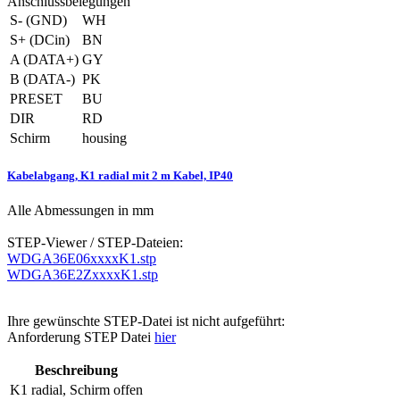
Anschlussbelegungen
S- (GND)
WH
S+ (DCin)
BN
A (DATA+)
GY
B (DATA-)
PK
PRESET
BU
DIR
RD
Schirm
housing
Kabelabgang, K1 radial mit 2 m Kabel, IP40
Alle Abmessungen in mm
STEP-Viewer / STEP-Dateien:
WDGA36E06xxxxK1.stp
WDGA36E2ZxxxxK1.stp
Ihre gewünschte STEP-Datei ist nicht aufgeführt:
Anforderung STEP Datei
hier
Beschreibung
K1
radial, Schirm offen