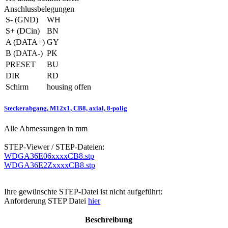
Anschlussbelegungen
S- (GND)
WH
S+ (DCin)
BN
A (DATA+)
GY
B (DATA-)
PK
PRESET
BU
DIR
RD
Schirm
housing offen
Steckerabgang, M12x1, CB8, axial, 8-polig
Alle Abmessungen in mm
STEP-Viewer / STEP-Dateien:
WDGA36E06xxxxCB8.stp
WDGA36E2ZxxxxCB8.stp
Ihre gewünschte STEP-Datei ist nicht aufgeführt:
Anforderung STEP Datei
hier
Beschreibung