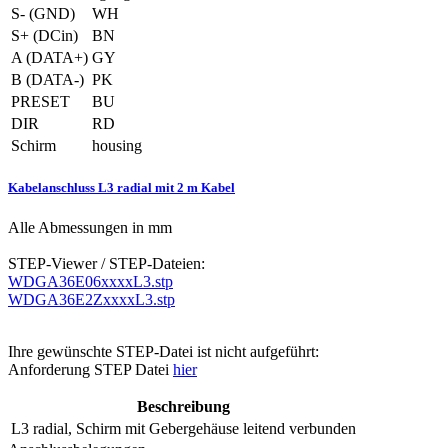
S- (GND)
WH
S+ (DCin)
BN
A (DATA+)
GY
B (DATA-)
PK
PRESET
BU
DIR
RD
Schirm
housing
Kabelanschluss L3 radial mit 2 m Kabel
Alle Abmessungen in mm
STEP-Viewer / STEP-Dateien:
WDGA36E06xxxxL3.stp
WDGA36E2ZxxxxL3.stp
Ihre gewünschte STEP-Datei ist nicht aufgeführt:
Anforderung STEP Datei
hier
Beschreibung
L3
radial, Schirm mit Gebergehäuse leitend verbunden