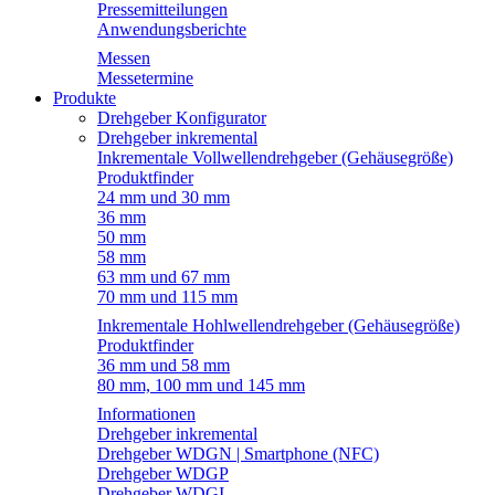
Pressemitteilungen
Anwendungsberichte
Messen
Messetermine
Produkte
Drehgeber Konfigurator
Drehgeber inkremental
Inkrementale Vollwellendrehgeber (Gehäusegröße)
Produktfinder
24 mm und 30 mm
36 mm
50 mm
58 mm
63 mm und 67 mm
70 mm und 115 mm
Inkrementale Hohlwellendrehgeber (Gehäusegröße)
Produktfinder
36 mm und 58 mm
80 mm, 100 mm und 145 mm
Informationen
Drehgeber inkremental
Drehgeber WDGN | Smartphone (NFC)
Drehgeber WDGP
Drehgeber WDGI