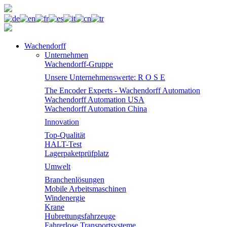
Wachendorff
Unternehmen
Wachendorff-Gruppe
Unsere Unternehmenswerte: R O S E
The Encoder Experts - Wachendorff Automation
Wachendorff Automation USA
Wachendorff Automation China
Innovation
Top-Qualität
HALT-Test
Lagerpaketprüfplatz
Umwelt
Branchenlösungen
Mobile Arbeitsmaschinen
Windenergie
Krane
Hubrettungsfahrzeuge
Fahrerlose Transportsysteme