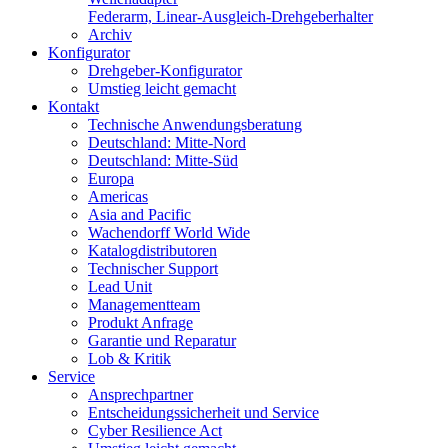
Federarm, Linear-Ausgleich-Drehgeberhalter
Archiv
Konfigurator
Drehgeber-Konfigurator
Umstieg leicht gemacht
Kontakt
Technische Anwendungsberatung
Deutschland: Mitte-Nord
Deutschland: Mitte-Süd
Europa
Americas
Asia and Pacific
Wachendorff World Wide
Katalogdistributoren
Technischer Support
Lead Unit
Managementteam
Produkt Anfrage
Garantie und Reparatur
Lob & Kritik
Service
Ansprechpartner
Entscheidungssicherheit und Service
Cyber Resilience Act