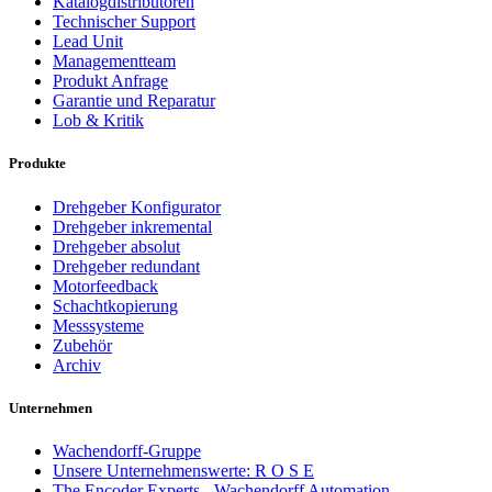
Katalogdistributoren
Technischer Support
Lead Unit
Managementteam
Produkt Anfrage
Garantie und Reparatur
Lob & Kritik
Produkte
Drehgeber Konfigurator
Drehgeber inkremental
Drehgeber absolut
Drehgeber redundant
Motorfeedback
Schachtkopierung
Messsysteme
Zubehör
Archiv
Unternehmen
Wachendorff-Gruppe
Unsere Unternehmenswerte: R O S E
The Encoder Experts - Wachendorff Automation