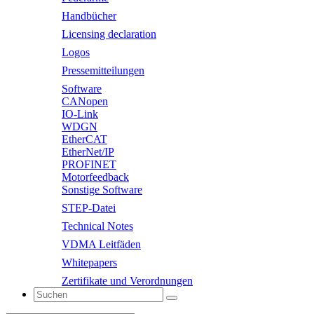
Handbücher
Licensing declaration
Logos
Pressemitteilungen
Software
CANopen
IO-Link
WDGN
EtherCAT
EtherNet/IP
PROFINET
Motorfeedback
Sonstige Software
STEP-Datei
Technical Notes
VDMA Leitfäden
Whitepapers
Zertifikate und Verordnungen