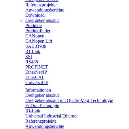
Referenzprojekte
Anwendungsberichte
Download
Drehgeber absolut
Produkte
Produktfinder
CANopen
CANopen Lift
SAE J1939
IO-Link
SSI
RS485
PROFINET
EtherNet/IP
EtherCAT
Universal IE
Informationen
Drehgeber absolut
Drehgeber absolut mit QuattroMag-Technologie
EnDra-Technolgie
IO-Link
Universal Industrial Ethernet
Referenzprojekte
Anwendungsberichte