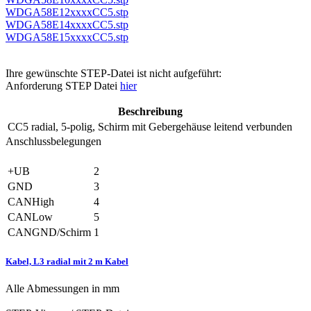
WDGA58E12xxxxCC5.stp
WDGA58E14xxxxCC5.stp
WDGA58E15xxxxCC5.stp
Ihre gewünschte STEP-Datei ist nicht aufgeführt:
Anforderung STEP Datei
hier
Beschreibung
CC5
radial, 5-polig, Schirm mit Gebergehäuse leitend verbunden
Anschlussbelegungen
+UB
2
GND
3
CANHigh
4
CANLow
5
CANGND/Schirm
1
Kabel, L3 radial mit 2 m Kabel
Alle Abmessungen in mm