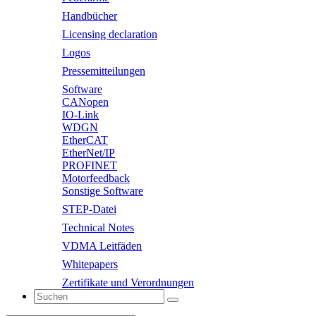
Handbücher
Licensing declaration
Logos
Pressemitteilungen
Software
CANopen
IO-Link
WDGN
EtherCAT
EtherNet/IP
PROFINET
Motorfeedback
Sonstige Software
STEP-Datei
Technical Notes
VDMA Leitfäden
Whitepapers
Zertifikate und Verordnungen