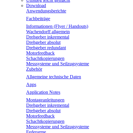
Umstieg leicht gemacht
Download
Anwendungsberichte
Fachbeiträge
Informationen (Flyer / Handouts)
Wachendorff allgemein
Drehgeber inkremental
Drehgeber absolut
Drehgeber redundant
Motorfeedback
Schachtkopierungen
Messsysteme und Seilzugsysteme
Zubehör
Allgemeine technische Daten
Apps
Application Notes
Montageanleitungen
Drehgeber inkremental
Drehgeber absolut
Motorfeedback
Schachtkopierungen
Messsysteme und Seilzugsysteme
Federarme