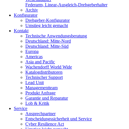
Federarm, Linear-Ausgleich-Drehgeberhalter
Archiv
Konfigurator
Drehgeber-Konfigurator
Umstieg leicht gemacht
Kontakt
Technische Anwendungsberatung
Deutschland: Mitte-Nord
Deutschland: Mitte-Süd
Europa
Americas
Asia and Pacific
Wachendorff World Wide
Katalogdistributoren
Technischer Support
Lead Unit
Managementteam
Produkt Anfrage
Garantie und Reparatur
Lob & Kritik
Service
Ansprechpartner
Entscheidungssicherheit und Service
Cyber Resilience Act