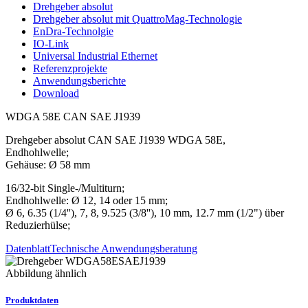
Drehgeber absolut
Drehgeber absolut mit QuattroMag-Technologie
EnDra-Technolgie
IO-Link
Universal Industrial Ethernet
Referenzprojekte
Anwendungsberichte
Download
WDGA 58E CAN SAE J1939
Drehgeber absolut CAN SAE J1939 WDGA 58E,
Endhohlwelle;
Gehäuse: Ø 58 mm
16/32-bit Single-/Multiturn;
Endhohlwelle: Ø 12, 14 oder 15 mm;
Ø 6, 6.35 (1/4''), 7, 8, 9.525 (3/8''), 10 mm, 12.7 mm (1/2") über
Reduzierhülse;
Datenblatt
Technische Anwendungsberatung
Abbildung ähnlich
Produktdaten