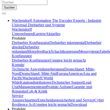
Suchen
Wachendorff Automation The Encoder Experts : Industrie
Universal Drehgeber und Systeme
Wachendorff
Unternehmen
Karriere
Aktuelles
Produkte
Drehgeber Konfigurator
Drehgeber inkremental
Drehgeber
absolut
Drehgeber
redundant
Motorfeedback
Schachtkopierung
Messsysteme
Zubeh
Konfigurator
Drehgeber-Konfigurator
Umstieg leicht gemacht
Kontakt
Technische Anwendungsberatung
Deutschland: Mitte-
Nord
Deutschland: Mitte-Süd
Europa
Americas
Asia and
Pacific
Wachendorff World
Wide
Katalogdistributoren
Technischer Support
Lead
Unit
Managementteam
Produkt Anfrage
Garantie und
Reparatur
Lob & Kritik
Service
Ansprechpartner
Entscheidungssicherheit und Service
Cyber
Resilience Act
Umstieg leicht gemacht
Download
Produkte