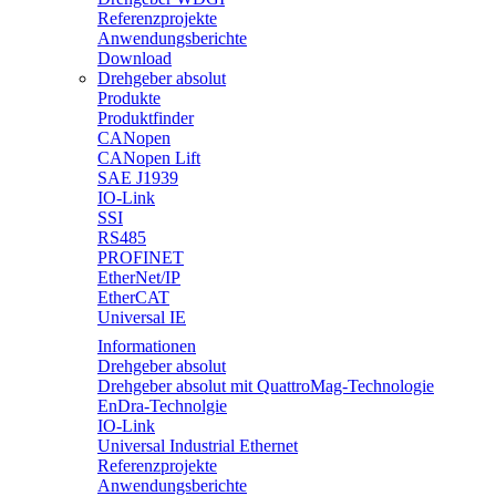
Referenzprojekte
Anwendungsberichte
Download
Drehgeber absolut
Produkte
Produktfinder
CANopen
CANopen Lift
SAE J1939
IO-Link
SSI
RS485
PROFINET
EtherNet/IP
EtherCAT
Universal IE
Informationen
Drehgeber absolut
Drehgeber absolut mit QuattroMag-Technologie
EnDra-Technolgie
IO-Link
Universal Industrial Ethernet
Referenzprojekte
Anwendungsberichte