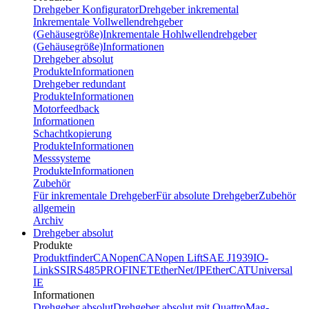
Drehgeber Konfigurator
Drehgeber inkremental
Inkrementale Vollwellendrehgeber
(Gehäusegröße)
Inkrementale Hohlwellendrehgeber
(Gehäusegröße)
Informationen
Drehgeber absolut
Produkte
Informationen
Drehgeber redundant
Produkte
Informationen
Motorfeedback
Informationen
Schachtkopierung
Produkte
Informationen
Messsysteme
Produkte
Informationen
Zubehör
Für inkrementale Drehgeber
Für absolute Drehgeber
Zubehör
allgemein
Archiv
Drehgeber absolut
Produkte
Produktfinder
CANopen
CANopen Lift
SAE J1939
IO-
Link
SSI
RS485
PROFINET
EtherNet/IP
EtherCAT
Universal
IE
Informationen
Drehgeber absolut
Drehgeber absolut mit QuattroMag-