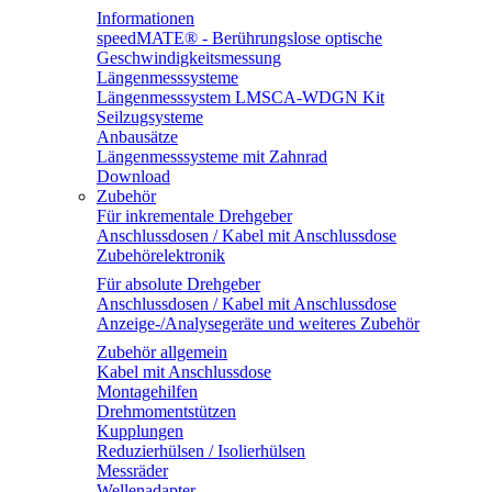
Informationen
speedMATE® - Berührungslose optische
Geschwindigkeitsmessung
Längenmesssysteme
Längenmesssystem LMSCA-WDGN Kit
Seilzugsysteme
Anbausätze
Längenmesssysteme mit Zahnrad
Download
Zubehör
Für inkrementale Drehgeber
Anschlussdosen / Kabel mit Anschlussdose
Zubehörelektronik
Für absolute Drehgeber
Anschlussdosen / Kabel mit Anschlussdose
Anzeige-/Analysegeräte und weiteres Zubehör
Zubehör allgemein
Kabel mit Anschlussdose
Montagehilfen
Drehmomentstützen
Kupplungen
Reduzierhülsen / Isolierhülsen
Messräder
Wellenadapter