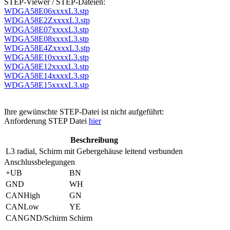
STEP-Viewer / STEP-Dateien:
WDGA58E06xxxxL3.stp
WDGA58E2ZxxxxL3.stp
WDGA58E07xxxxL3.stp
WDGA58E08xxxxL3.stp
WDGA58E4ZxxxxL3.stp
WDGA58E10xxxxL3.stp
WDGA58E12xxxxL3.stp
WDGA58E14xxxxL3.stp
WDGA58E15xxxxL3.stp
Ihre gewünschte STEP-Datei ist nicht aufgeführt:
Anforderung STEP Datei
hier
Beschreibung
L3
radial, Schirm mit Gebergehäuse leitend verbunden
Anschlussbelegungen
+UB
BN
GND
WH
CANHigh
GN
CANLow
YE
CANGND/Schirm
Schirm