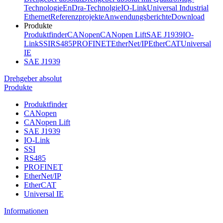
Technologie
EnDra-Technolgie
IO-Link
Universal Industrial
Ethernet
Referenzprojekte
Anwendungsberichte
Download
Produkte
Produktfinder
CANopen
CANopen Lift
SAE J1939
IO-
Link
SSI
RS485
PROFINET
EtherNet/IP
EtherCAT
Universal
IE
SAE J1939
Drehgeber absolut
Produkte
Produktfinder
CANopen
CANopen Lift
SAE J1939
IO-Link
SSI
RS485
PROFINET
EtherNet/IP
EtherCAT
Universal IE
Informationen