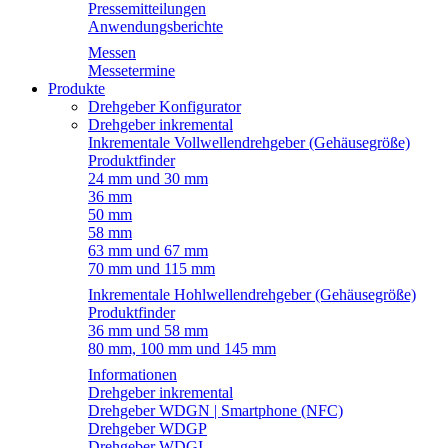
Pressemitteilungen
Anwendungsberichte
Messen
Messetermine
Produkte
Drehgeber Konfigurator
Drehgeber inkremental
Inkrementale Vollwellendrehgeber (Gehäusegröße)
Produktfinder
24 mm und 30 mm
36 mm
50 mm
58 mm
63 mm und 67 mm
70 mm und 115 mm
Inkrementale Hohlwellendrehgeber (Gehäusegröße)
Produktfinder
36 mm und 58 mm
80 mm, 100 mm und 145 mm
Informationen
Drehgeber inkremental
Drehgeber WDGN | Smartphone (NFC)
Drehgeber WDGP
Drehgeber WDGI