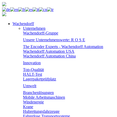
Wachendorff
Unternehmen
Wachendorff-Gruppe
Unsere Unternehmenswerte: R O S E
The Encoder Experts - Wachendorff Automation
Wachendorff Automation USA
Wachendorff Automation China
Innovation
Top-Qualität
HALT-Test
Lagerpaketprüfplatz
Umwelt
Branchenlösungen
Mobile Arbeitsmaschinen
Windenergie
Krane
Hubrettungsfahrzeuge
Fahrerlose Transportsysteme