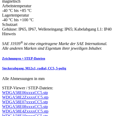
magnetisch
Arbeitstemperatur
-40 °C bis +85 °C
Lagertemperatur
-40 °C bis +100 °C
Schutzart
Gehäuse: IP65, IP67, Welleneingang: IP65; Kabelabgang L1: IP40
Hinweis
®
SAE J1939
ist eine eingetragene Marke der SAE International.
Alle anderen Marken sind Eigentum ihrer jeweiligen Inhaber.
Zeichnungen + STEP-Dateien
Steckerabgang, M12x1, radial, CC5, 5-polig
Alle Abmessungen in mm
STEP-Viewer / STEP-Dateien:
WDGA58E06xxxxCC5.stp
WDGA58E2ZxxxxCC5.stp
WDGA58E07xxxxCC5.stp
WDGA58E08xxxxCC5.stp
WDGA58E4ZxxxxCC5.stp
WDGA58E10xxxxCC5.stp