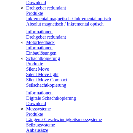
Download
Drehgeber redundant
Produkte
Inkremental magnetisch / Inkremental optisch
Absolut magnetisch / Inkremental optisch
Informationen
Drehgeber redundant
Motorfeedback
Informationen
Einbaulösungen
Schachtkopierung
Produkte
Silent Move
Silent Move light
Silent Move Compact
Seilschachtkopierung
Informationen
Digitale Schachtkopierung
Download
Messsysteme
Produkte
Längen-/ Geschwindigkeitsmesssysteme
Seilzugsysteme
Anbausätze