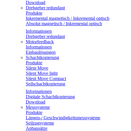
Download
Drehgeber redundant
Produkte
Inkremental magnetisch / Inkremental optisch
Absolut magnetisch / Inkremental optisch
Informationen
Drehgeber redundant
Motorfeedback
Informationen
Einbaulösungen
Schachtkopierung
Produkte
Silent Move
Silent Move light
Silent Move Compact
Seilschachtkopierung
Informationen
Digitale Schachtkopierung
Download
Messsysteme
Produkte
Längen-/ Geschwindigkeitsmesssysteme
Seilzugsysteme
Anbausätze