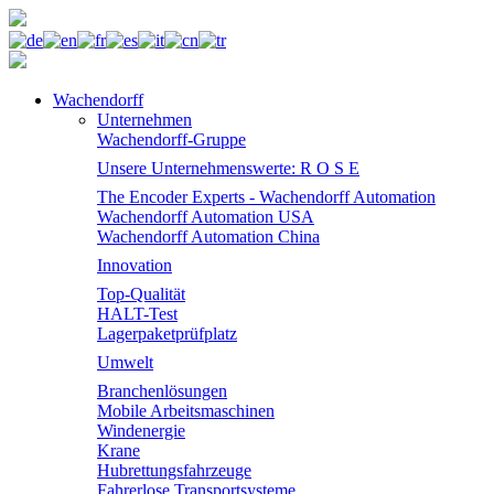
Wachendorff
Unternehmen
Wachendorff-Gruppe
Unsere Unternehmenswerte: R O S E
The Encoder Experts - Wachendorff Automation
Wachendorff Automation USA
Wachendorff Automation China
Innovation
Top-Qualität
HALT-Test
Lagerpaketprüfplatz
Umwelt
Branchenlösungen
Mobile Arbeitsmaschinen
Windenergie
Krane
Hubrettungsfahrzeuge
Fahrerlose Transportsysteme