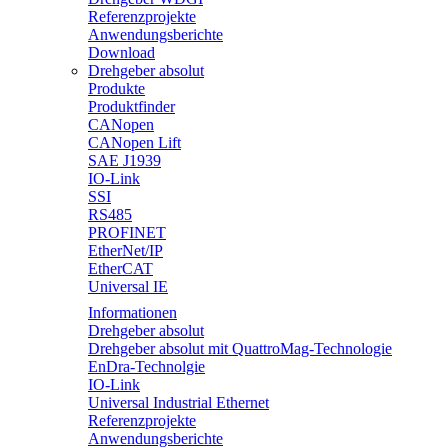
Referenzprojekte
Anwendungsberichte
Download
Drehgeber absolut
Produkte
Produktfinder
CANopen
CANopen Lift
SAE J1939
IO-Link
SSI
RS485
PROFINET
EtherNet/IP
EtherCAT
Universal IE
Informationen
Drehgeber absolut
Drehgeber absolut mit QuattroMag-Technologie
EnDra-Technolgie
IO-Link
Universal Industrial Ethernet
Referenzprojekte
Anwendungsberichte