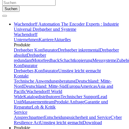
Suchen
Wachendorff Automation The Encoder Experts : Industrie
Universal Drehgeber und Systeme
Wachendorff
Unternehmen
Karriere
Aktuelles
Produkte
Drehgeber Konfigurator
Drehgeber inkremental
Drehgeber
absolut
Drehgeber
redundant
Motorfeedback
Schachtkopierung
Messsysteme
Zubeh
Konfigurator
Drehgeber-Konfigurator
Umstieg leicht gemacht
Kontakt
Technische Anwendungsberatung
Deutschland: Mitte-
Nord
Deutschland: Mitte-Süd
Europa
Americas
Asia and
Pacific
Wachendorff World
Wide
Katalogdistributoren
Technischer Support
Lead
Unit
Managementteam
Produkt Anfrage
Garantie und
Reparatur
Lob & Kritik
Service
Ansprechpartner
Entscheidungssicherheit und Service
Cyber
Resilience Act
Umstieg leicht gemacht
Download
Produkte