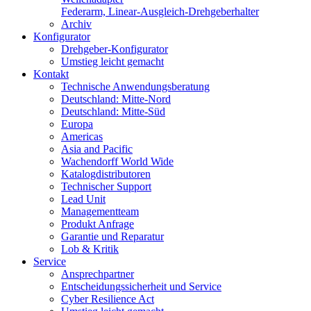
Federarm, Linear-Ausgleich-Drehgeberhalter
Archiv
Konfigurator
Drehgeber-Konfigurator
Umstieg leicht gemacht
Kontakt
Technische Anwendungsberatung
Deutschland: Mitte-Nord
Deutschland: Mitte-Süd
Europa
Americas
Asia and Pacific
Wachendorff World Wide
Katalogdistributoren
Technischer Support
Lead Unit
Managementteam
Produkt Anfrage
Garantie und Reparatur
Lob & Kritik
Service
Ansprechpartner
Entscheidungssicherheit und Service
Cyber Resilience Act