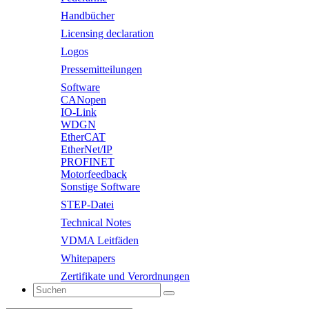
Handbücher
Licensing declaration
Logos
Pressemitteilungen
Software
CANopen
IO-Link
WDGN
EtherCAT
EtherNet/IP
PROFINET
Motorfeedback
Sonstige Software
STEP-Datei
Technical Notes
VDMA Leitfäden
Whitepapers
Zertifikate und Verordnungen