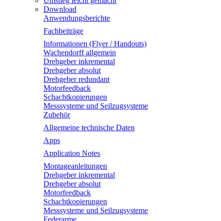
Umstieg leicht gemacht
Download
Anwendungsberichte
Fachbeiträge
Informationen (Flyer / Handouts)
Wachendorff allgemein
Drehgeber inkremental
Drehgeber absolut
Drehgeber redundant
Motorfeedback
Schachtkopierungen
Messsysteme und Seilzugsysteme
Zubehör
Allgemeine technische Daten
Apps
Application Notes
Montageanleitungen
Drehgeber inkremental
Drehgeber absolut
Motorfeedback
Schachtkopierungen
Messsysteme und Seilzugsysteme
Federarme