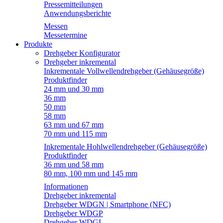
Pressemitteilungen
Anwendungsberichte
Messen
Messetermine
Produkte
Drehgeber Konfigurator
Drehgeber inkremental
Inkrementale Vollwellendrehgeber (Gehäusegröße)
Produktfinder
24 mm und 30 mm
36 mm
50 mm
58 mm
63 mm und 67 mm
70 mm und 115 mm
Inkrementale Hohlwellendrehgeber (Gehäusegröße)
Produktfinder
36 mm und 58 mm
80 mm, 100 mm und 145 mm
Informationen
Drehgeber inkremental
Drehgeber WDGN | Smartphone (NFC)
Drehgeber WDGP
Drehgeber WDGI