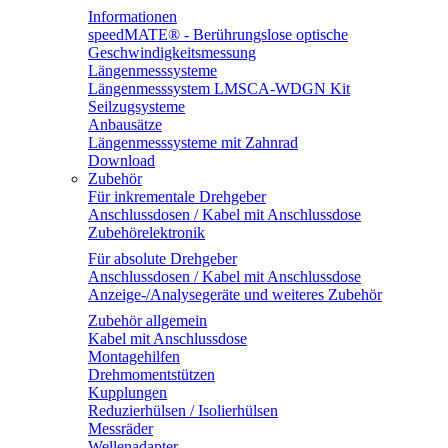
Informationen
speedMATE® - Berührungslose optische
Geschwindigkeitsmessung
Längenmesssysteme
Längenmesssystem LMSCA-WDGN Kit
Seilzugsysteme
Anbausätze
Längenmesssysteme mit Zahnrad
Download
Zubehör
Für inkrementale Drehgeber
Anschlussdosen / Kabel mit Anschlussdose
Zubehörelektronik
Für absolute Drehgeber
Anschlussdosen / Kabel mit Anschlussdose
Anzeige-/Analysegeräte und weiteres Zubehör
Zubehör allgemein
Kabel mit Anschlussdose
Montagehilfen
Drehmomentstützen
Kupplungen
Reduzierhülsen / Isolierhülsen
Messräder
Wellenadapter