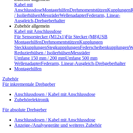
Kabel mit
Anschlussdose
Montagehilfen
Drehmomentstützen
Kupplungen
R
/ Isolierhülsen
Messräder
Wellenadapter
Federarm, Linear-
Ausgleich-Drehgeberhalter
Zubehör allgemein
Kabel mit Anschlussdose
Für Sensorstecker (M12x1)
Für Stecker (M8)
USB
Montagehilfen
Drehmomentstützen
Kupplungen
Steckkupplungen
Stegkuppplungen
Federscheibenkupplungen
W
Reduzierhülsen / Isolierhülsen
Messräder
Umfang 150 mm / 200 mm
Umfang 500 mm
Wellenadapter
Federarm, Linear-Ausgleich-Drehgeberhalter
Montagehilfen
Zubehör
Für inkrementale Drehgeber
Anschlussdosen / Kabel mit Anschlussdose
Zubehörelektronik
Für absolute Drehgeber
Anschlussdosen / Kabel mit Anschlussdose
Anzeige-/Analysegeräte und weiteres Zubehör