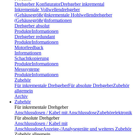
Drehgeber Konfigurator
Drehgeber inkremental
Inkrementale Vollwellendrehgeber
(Gehäusegröße)
Inkrementale Hohlwellendrehgeber
(Gehäusegröße)
Informationen
Drehgeber absolut
Produkte
Informationen
Drehgeber redundant
Produkte
Informationen
Motorfeedback
Informationen
Schachtkopierung
Produkte
Informationen
Messsysteme
Produkte
Informationen
Zubehör
Für inkrementale Drehgeber
Für absolute Drehgeber
Zubehör
allgemein
Archiv
Zubehör
Für inkrementale Drehgeber
Anschlussdosen / Kabel mit Anschlussdose
Zubehörelektronik
Für absolute Drehgeber
Anschlussdosen / Kabel mit
Anschlussdose
Anzeige-/Analysegeräte und weiteres Zubehör
Zubehör allgemein