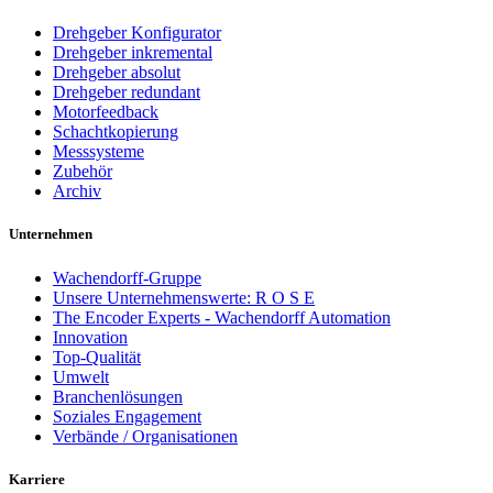
Drehgeber Konfigurator
Drehgeber inkremental
Drehgeber absolut
Drehgeber redundant
Motorfeedback
Schachtkopierung
Messsysteme
Zubehör
Archiv
Unternehmen
Wachendorff-Gruppe
Unsere Unternehmenswerte: R O S E
The Encoder Experts - Wachendorff Automation
Innovation
Top-Qualität
Umwelt
Branchenlösungen
Soziales Engagement
Verbände / Organisationen
Karriere