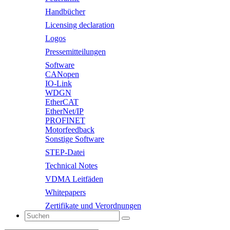
Handbücher
Licensing declaration
Logos
Pressemitteilungen
Software
CANopen
IO-Link
WDGN
EtherCAT
EtherNet/IP
PROFINET
Motorfeedback
Sonstige Software
STEP-Datei
Technical Notes
VDMA Leitfäden
Whitepapers
Zertifikate und Verordnungen