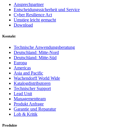
Ansprechpartner
Entscheidungssicherheit und Service
Cyber Resilience Act
Umstieg leicht gemacht
Download
Kontakt
Technische Anwendungsberatung
Deutschland: Mitte-Nord
Deutschland: Mitte-Süd
Europa
Americas
Asia and Pacific
Wachendorff World Wide
Katalogdistributoren
Technischer Support
Lead Unit
Managementteam
Produkt Anfrage
Garantie und Reparatur
Lob & Kritik
Produkte