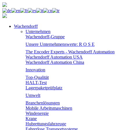
Wachendorff
Unternehmen
Wachendorff-Gruppe
Unsere Unternehmenswerte: R O S E
The Encoder Experts - Wachendorff Automation
Wachendorff Automation USA
Wachendorff Automation China
Innovation
Top-Qualität
HALT-Test
Lagerpaketprüfplatz
Umwelt
Branchenlösungen
Mobile Arbeitsmaschinen
Windenergie
Krane
Hubrettungsfahrzeuge
Fahrerlose Transportsysteme