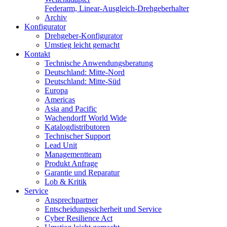
Federarm, Linear-Ausgleich-Drehgeberhalter
Archiv
Konfigurator
Drehgeber-Konfigurator
Umstieg leicht gemacht
Kontakt
Technische Anwendungsberatung
Deutschland: Mitte-Nord
Deutschland: Mitte-Süd
Europa
Americas
Asia and Pacific
Wachendorff World Wide
Katalogdistributoren
Technischer Support
Lead Unit
Managementteam
Produkt Anfrage
Garantie und Reparatur
Lob & Kritik
Service
Ansprechpartner
Entscheidungssicherheit und Service
Cyber Resilience Act