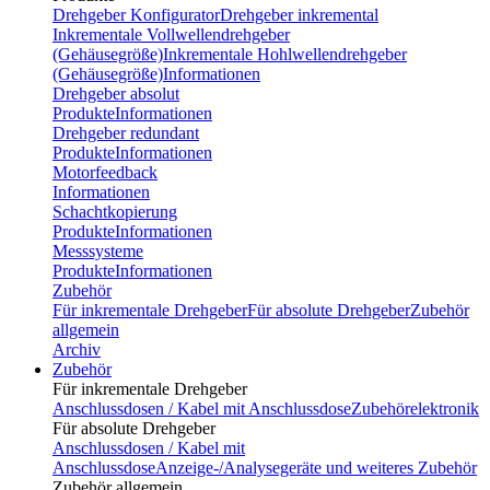
Drehgeber Konfigurator
Drehgeber inkremental
Inkrementale Vollwellendrehgeber
(Gehäusegröße)
Inkrementale Hohlwellendrehgeber
(Gehäusegröße)
Informationen
Drehgeber absolut
Produkte
Informationen
Drehgeber redundant
Produkte
Informationen
Motorfeedback
Informationen
Schachtkopierung
Produkte
Informationen
Messsysteme
Produkte
Informationen
Zubehör
Für inkrementale Drehgeber
Für absolute Drehgeber
Zubehör
allgemein
Archiv
Zubehör
Für inkrementale Drehgeber
Anschlussdosen / Kabel mit Anschlussdose
Zubehörelektronik
Für absolute Drehgeber
Anschlussdosen / Kabel mit
Anschlussdose
Anzeige-/Analysegeräte und weiteres Zubehör
Zubehör allgemein