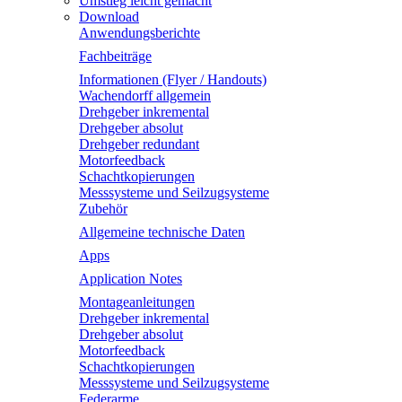
Umstieg leicht gemacht
Download
Anwendungsberichte
Fachbeiträge
Informationen (Flyer / Handouts)
Wachendorff allgemein
Drehgeber inkremental
Drehgeber absolut
Drehgeber redundant
Motorfeedback
Schachtkopierungen
Messsysteme und Seilzugsysteme
Zubehör
Allgemeine technische Daten
Apps
Application Notes
Montageanleitungen
Drehgeber inkremental
Drehgeber absolut
Motorfeedback
Schachtkopierungen
Messsysteme und Seilzugsysteme
Federarme