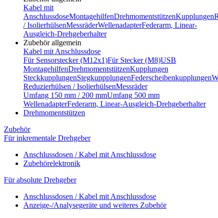
Kabel mit
Anschlussdose
Montagehilfen
Drehmomentstützen
Kupplungen
R
/ Isolierhülsen
Messräder
Wellenadapter
Federarm, Linear-
Ausgleich-Drehgeberhalter
Zubehör allgemein
Kabel mit Anschlussdose
Für Sensorstecker (M12x1)
Für Stecker (M8)
USB
Montagehilfen
Drehmomentstützen
Kupplungen
Steckkupplungen
Stegkuppplungen
Federscheibenkupplungen
W
Reduzierhülsen / Isolierhülsen
Messräder
Umfang 150 mm / 200 mm
Umfang 500 mm
Wellenadapter
Federarm, Linear-Ausgleich-Drehgeberhalter
Drehmomentstützen
Zubehör
Für inkrementale Drehgeber
Anschlussdosen / Kabel mit Anschlussdose
Zubehörelektronik
Für absolute Drehgeber
Anschlussdosen / Kabel mit Anschlussdose
Anzeige-/Analysegeräte und weiteres Zubehör