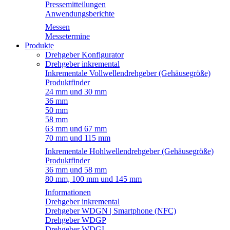
Pressemitteilungen
Anwendungsberichte
Messen
Messetermine
Produkte
Drehgeber Konfigurator
Drehgeber inkremental
Inkrementale Vollwellendrehgeber (Gehäusegröße)
Produktfinder
24 mm und 30 mm
36 mm
50 mm
58 mm
63 mm und 67 mm
70 mm und 115 mm
Inkrementale Hohlwellendrehgeber (Gehäusegröße)
Produktfinder
36 mm und 58 mm
80 mm, 100 mm und 145 mm
Informationen
Drehgeber inkremental
Drehgeber WDGN | Smartphone (NFC)
Drehgeber WDGP
Drehgeber WDGI