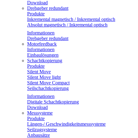
Download
Drehgeber redundant
Produkte
Inkremental magnetisch / Inkremental optisch
Absolut magnetisch / Inkremental optisch
Informationen
Drehgeber redundant
Motorfeedback
Informationen
Einbaulösungen
Schachtkopierung
Produkte
Silent Move
Silent Move light
Silent Move Compact
Seilschachtkopierung
Informationen
Digitale Schachtkopierung
Download
Messsysteme
Produkte
Längen-/ Geschwindigkeitsmesssysteme
Seilzugsysteme
Anbausätze