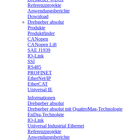
Referenzprojekte
Anwendungsberichte
Download
Drehgeber absolut
Produkte
Produktfinder
CANopen
CANopen Lift
SAE J1939
IO-Link
SSI
RS485
PROFINET
EtherNet/IP
EtherCAT
Universal IE
Informationen
Drehgeber absolut
Drehgeber absolut mit QuattroMag-Technologie
EnDra-Technolgie
IO-Link
Universal Industrial Ethernet
Referenzprojekte
Anwendungsberichte