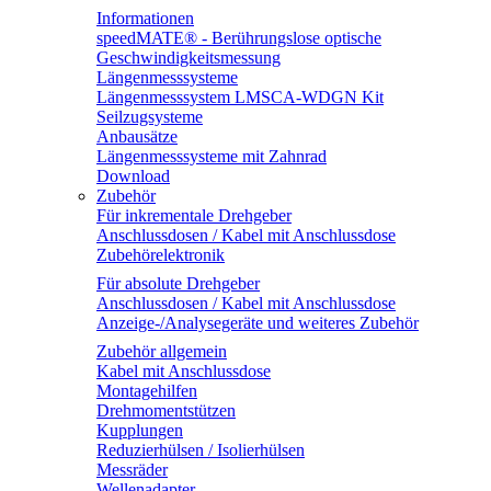
Informationen
speedMATE® - Berührungslose optische
Geschwindigkeitsmessung
Längenmesssysteme
Längenmesssystem LMSCA-WDGN Kit
Seilzugsysteme
Anbausätze
Längenmesssysteme mit Zahnrad
Download
Zubehör
Für inkrementale Drehgeber
Anschlussdosen / Kabel mit Anschlussdose
Zubehörelektronik
Für absolute Drehgeber
Anschlussdosen / Kabel mit Anschlussdose
Anzeige-/Analysegeräte und weiteres Zubehör
Zubehör allgemein
Kabel mit Anschlussdose
Montagehilfen
Drehmomentstützen
Kupplungen
Reduzierhülsen / Isolierhülsen
Messräder
Wellenadapter