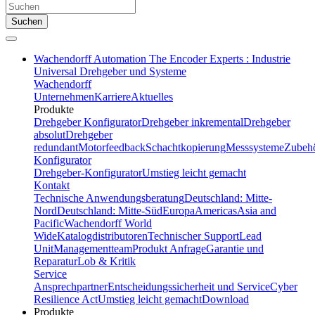
Suchen
Wachendorff Automation The Encoder Experts : Industrie
Universal Drehgeber und Systeme
Wachendorff
Unternehmen
Karriere
Aktuelles
Produkte
Drehgeber Konfigurator
Drehgeber inkremental
Drehgeber
absolut
Drehgeber
redundant
Motorfeedback
Schachtkopierung
Messsysteme
Zubeh
Konfigurator
Drehgeber-Konfigurator
Umstieg leicht gemacht
Kontakt
Technische Anwendungsberatung
Deutschland: Mitte-
Nord
Deutschland: Mitte-Süd
Europa
Americas
Asia and
Pacific
Wachendorff World
Wide
Katalogdistributoren
Technischer Support
Lead
Unit
Managementteam
Produkt Anfrage
Garantie und
Reparatur
Lob & Kritik
Service
Ansprechpartner
Entscheidungssicherheit und Service
Cyber
Resilience Act
Umstieg leicht gemacht
Download
Produkte