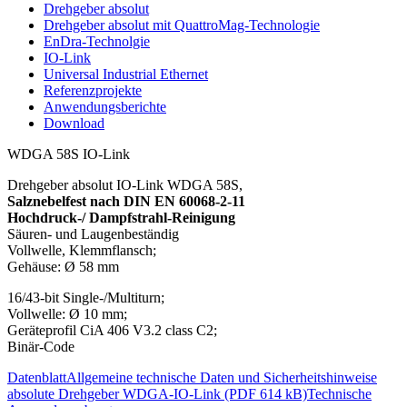
Drehgeber absolut
Drehgeber absolut mit QuattroMag-Technologie
EnDra-Technolgie
IO-Link
Universal Industrial Ethernet
Referenzprojekte
Anwendungsberichte
Download
WDGA 58S IO-Link
Drehgeber absolut IO-Link WDGA 58S,
Salznebelfest nach DIN EN 60068-2-11
Hochdruck-/ Dampfstrahl-Reinigung
Säuren- und Laugenbeständig
Vollwelle, Klemmflansch;
Gehäuse: Ø 58 mm
16/43-bit Single-/Multiturn;
Vollwelle: Ø 10 mm;
Geräteprofil CiA 406 V3.2 class C2;
Binär-Code
Datenblatt
Allgemeine technische Daten und Sicherheitshinweise
absolute Drehgeber WDGA-IO-Link (PDF 614 kB)
Technische