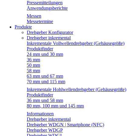
Pressemitteilungen
Anwendungsberichte
Messen
Messetermine
Produkte
Drehgeber Konfigurator
Drehgeber inkremental
Inkrementale Vollwellendrehgeber (Gehäusegröße)
Produktfinder
24 mm und 30 mm
36 mm
50 mm
58 mm
63 mm und 67 mm
70 mm und 115 mm
Inkrementale Hohlwellendrehgeber (Gehäusegröße)
Produktfinder
36 mm und 58 mm
80 mm, 100 mm und 145 mm
Informationen
Drehgeber inkremental
Drehgeber WDGN | Smartphone (NFC)
Drehgeber WDGP
Drehgeber WDGI