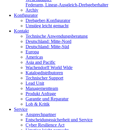
Federarm, Linear-Ausgleich-Drehgeberhalter
Archiv
Konfigurator
Drehgeber-Konfigurator
Umstieg leicht gemacht
Kontakt
Technische Anwendungsberatung
Deutschland: Mitte-Nord
Deutschland: Mitte-Süd
Europa
Americas
Asia and Pacific
Wachendorff World Wide
Katalogdistributoren
Technischer Support
Lead Unit
Managementteam
Produkt Anfrage
Garantie und Reparatur
Lob & Kritik
Service
Ansprechpartner
Entscheidungssicherheit und Service
Cyber Resilience Act