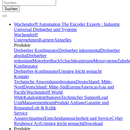
Suchen
Wachendorff Automation The Encoder Experts : Industrie
Universal Drehgeber und Systeme
Wachendorff
Unternehmen
Karriere
Aktuelles
Produkte
Drehgeber Konfigurator
Drehgeber inkremental
Drehgeber
absolut
Drehgeber
redundant
Motorfeedback
Schachtkopierung
Messsysteme
Zubeh
Konfigurator
Drehgeber-Konfigurator
Umstieg leicht gemacht
Kontakt
Technische Anwendungsberatung
Deutschland: Mitte-
Nord
Deutschland: Mitte-Süd
Europa
Americas
Asia and
Pacific
Wachendorff World
Wide
Katalogdistributoren
Technischer Support
Lead
Unit
Managementteam
Produkt Anfrage
Garantie und
Reparatur
Lob & Kritik
Service
Ansprechpartner
Entscheidungssicherheit und Service
Cyber
Resilience Act
Umstieg leicht gemacht
Download
Produkte