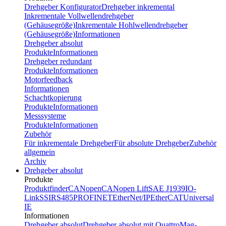
Drehgeber Konfigurator
Drehgeber inkremental
Inkrementale Vollwellendrehgeber
(Gehäusegröße)
Inkrementale Hohlwellendrehgeber
(Gehäusegröße)
Informationen
Drehgeber absolut
Produkte
Informationen
Drehgeber redundant
Produkte
Informationen
Motorfeedback
Informationen
Schachtkopierung
Produkte
Informationen
Messsysteme
Produkte
Informationen
Zubehör
Für inkrementale Drehgeber
Für absolute Drehgeber
Zubehör
allgemein
Archiv
Drehgeber absolut
Produkte
Produktfinder
CANopen
CANopen Lift
SAE J1939
IO-
Link
SSI
RS485
PROFINET
EtherNet/IP
EtherCAT
Universal
IE
Informationen
Drehgeber absolut
Drehgeber absolut mit QuattroMag-