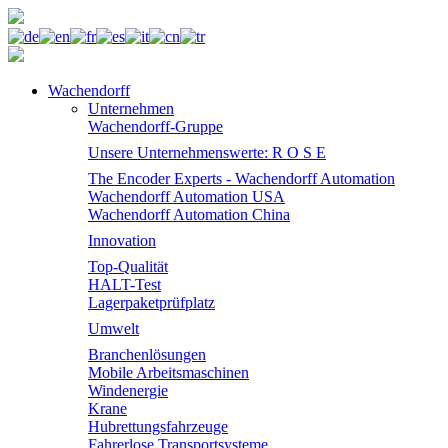
Wachendorff
Unternehmen
Wachendorff-Gruppe
Unsere Unternehmenswerte: R O S E
The Encoder Experts - Wachendorff Automation
Wachendorff Automation USA
Wachendorff Automation China
Innovation
Top-Qualität
HALT-Test
Lagerpaketprüfplatz
Umwelt
Branchenlösungen
Mobile Arbeitsmaschinen
Windenergie
Krane
Hubrettungsfahrzeuge
Fahrerlose Transportsysteme