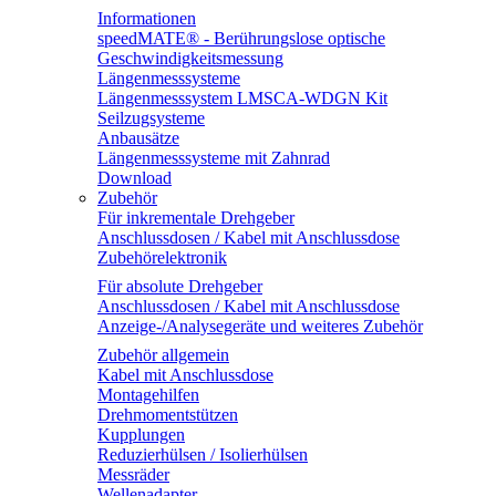
Informationen
speedMATE® - Berührungslose optische
Geschwindigkeitsmessung
Längenmesssysteme
Längenmesssystem LMSCA-WDGN Kit
Seilzugsysteme
Anbausätze
Längenmesssysteme mit Zahnrad
Download
Zubehör
Für inkrementale Drehgeber
Anschlussdosen / Kabel mit Anschlussdose
Zubehörelektronik
Für absolute Drehgeber
Anschlussdosen / Kabel mit Anschlussdose
Anzeige-/Analysegeräte und weiteres Zubehör
Zubehör allgemein
Kabel mit Anschlussdose
Montagehilfen
Drehmomentstützen
Kupplungen
Reduzierhülsen / Isolierhülsen
Messräder
Wellenadapter