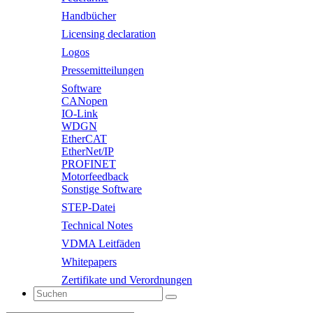
Handbücher
Licensing declaration
Logos
Pressemitteilungen
Software
CANopen
IO-Link
WDGN
EtherCAT
EtherNet/IP
PROFINET
Motorfeedback
Sonstige Software
STEP-Datei
Technical Notes
VDMA Leitfäden
Whitepapers
Zertifikate und Verordnungen