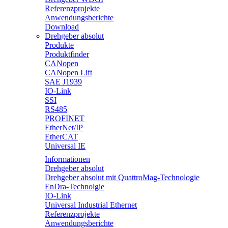
Referenzprojekte
Anwendungsberichte
Download
Drehgeber absolut
Produkte
Produktfinder
CANopen
CANopen Lift
SAE J1939
IO-Link
SSI
RS485
PROFINET
EtherNet/IP
EtherCAT
Universal IE
Informationen
Drehgeber absolut
Drehgeber absolut mit QuattroMag-Technologie
EnDra-Technolgie
IO-Link
Universal Industrial Ethernet
Referenzprojekte
Anwendungsberichte