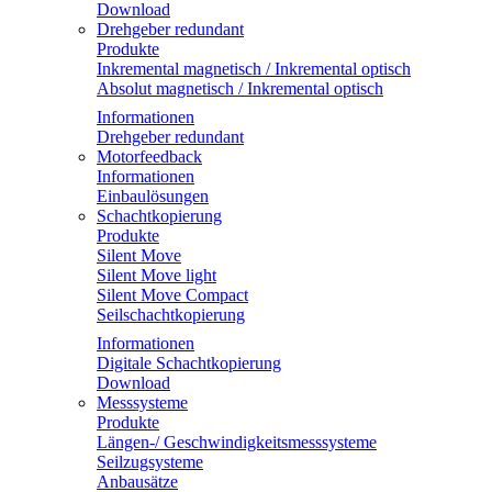
Download
Drehgeber redundant
Produkte
Inkremental magnetisch / Inkremental optisch
Absolut magnetisch / Inkremental optisch
Informationen
Drehgeber redundant
Motorfeedback
Informationen
Einbaulösungen
Schachtkopierung
Produkte
Silent Move
Silent Move light
Silent Move Compact
Seilschachtkopierung
Informationen
Digitale Schachtkopierung
Download
Messsysteme
Produkte
Längen-/ Geschwindigkeitsmesssysteme
Seilzugsysteme
Anbausätze