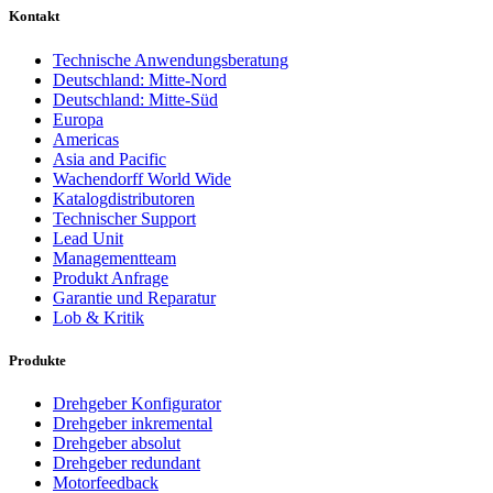
Kontakt
Technische Anwendungsberatung
Deutschland: Mitte-Nord
Deutschland: Mitte-Süd
Europa
Americas
Asia and Pacific
Wachendorff World Wide
Katalogdistributoren
Technischer Support
Lead Unit
Managementteam
Produkt Anfrage
Garantie und Reparatur
Lob & Kritik
Produkte
Drehgeber Konfigurator
Drehgeber inkremental
Drehgeber absolut
Drehgeber redundant
Motorfeedback