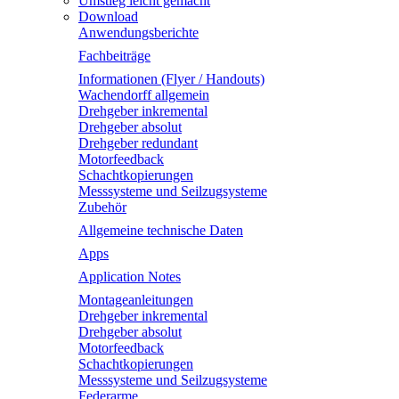
Umstieg leicht gemacht
Download
Anwendungsberichte
Fachbeiträge
Informationen (Flyer / Handouts)
Wachendorff allgemein
Drehgeber inkremental
Drehgeber absolut
Drehgeber redundant
Motorfeedback
Schachtkopierungen
Messsysteme und Seilzugsysteme
Zubehör
Allgemeine technische Daten
Apps
Application Notes
Montageanleitungen
Drehgeber inkremental
Drehgeber absolut
Motorfeedback
Schachtkopierungen
Messsysteme und Seilzugsysteme
Federarme