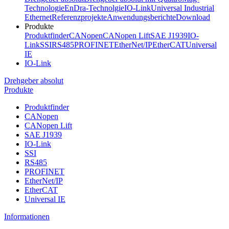
Technologie
EnDra-Technolgie
IO-Link
Universal Industrial
Ethernet
Referenzprojekte
Anwendungsberichte
Download
Produkte
Produktfinder
CANopen
CANopen Lift
SAE J1939
IO-
Link
SSI
RS485
PROFINET
EtherNet/IP
EtherCAT
Universal
IE
IO-Link
Drehgeber absolut
Produkte
Produktfinder
CANopen
CANopen Lift
SAE J1939
IO-Link
SSI
RS485
PROFINET
EtherNet/IP
EtherCAT
Universal IE
Informationen