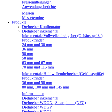
Pressemitteilungen
Anwendungsberichte
Messen
Messetermine
Produkte
Drehgeber Konfigurator
Drehgeber inkremental
Inkrementale Vollwellendrehgeber (Gehäusegröße)
Produktfinder
24 mm und 30 mm
36 mm
50 mm
58 mm
63 mm und 67 mm
70 mm und 115 mm
Inkrementale Hohlwellendrehgeber (Gehäusegröße)
Produktfinder
36 mm und 58 mm
80 mm, 100 mm und 145 mm
Informationen
Drehgeber inkremental
Drehgeber WDGN | Smartphone (NFC)
Drehgeber WDGP
Drehgeber WDGI