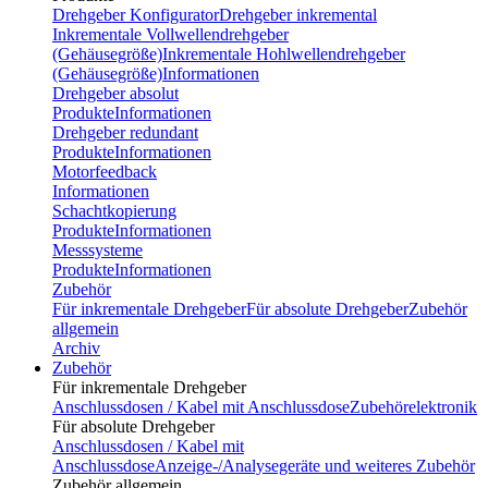
Drehgeber Konfigurator
Drehgeber inkremental
Inkrementale Vollwellendrehgeber
(Gehäusegröße)
Inkrementale Hohlwellendrehgeber
(Gehäusegröße)
Informationen
Drehgeber absolut
Produkte
Informationen
Drehgeber redundant
Produkte
Informationen
Motorfeedback
Informationen
Schachtkopierung
Produkte
Informationen
Messsysteme
Produkte
Informationen
Zubehör
Für inkrementale Drehgeber
Für absolute Drehgeber
Zubehör
allgemein
Archiv
Zubehör
Für inkrementale Drehgeber
Anschlussdosen / Kabel mit Anschlussdose
Zubehörelektronik
Für absolute Drehgeber
Anschlussdosen / Kabel mit
Anschlussdose
Anzeige-/Analysegeräte und weiteres Zubehör
Zubehör allgemein