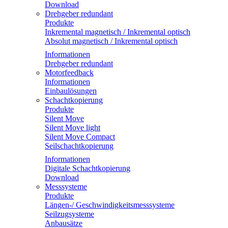
Download
Drehgeber redundant
Produkte
Inkremental magnetisch / Inkremental optisch
Absolut magnetisch / Inkremental optisch
Informationen
Drehgeber redundant
Motorfeedback
Informationen
Einbaulösungen
Schachtkopierung
Produkte
Silent Move
Silent Move light
Silent Move Compact
Seilschachtkopierung
Informationen
Digitale Schachtkopierung
Download
Messsysteme
Produkte
Längen-/ Geschwindigkeitsmesssysteme
Seilzugsysteme
Anbausätze