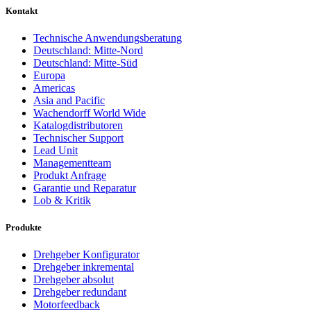
Kontakt
Technische Anwendungsberatung
Deutschland: Mitte-Nord
Deutschland: Mitte-Süd
Europa
Americas
Asia and Pacific
Wachendorff World Wide
Katalogdistributoren
Technischer Support
Lead Unit
Managementteam
Produkt Anfrage
Garantie und Reparatur
Lob & Kritik
Produkte
Drehgeber Konfigurator
Drehgeber inkremental
Drehgeber absolut
Drehgeber redundant
Motorfeedback