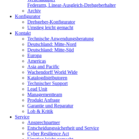
Federarm, Linear-Ausgleich-Drehgeberhalter
Archiv
Konfigurator
Drehgeber-Konfigurator
Umstieg leicht gemacht
Kontakt
Technische Anwendungsberatung
Deutschland: Mitte-Nord
Deutschland: Mitte-Süd
Europa
Americas
Asia and Pacific
Wachendorff World Wide
Katalogdistributoren
Technischer Support
Lead Unit
Managementteam
Produkt Anfrage
Garantie und Reparatur
Lob & Kritik
Service
Ansprechpartner
Entscheidungssicherheit und Service
Cyber Resilience Act