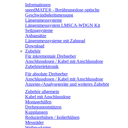
Informationen
speedMATE® - Berührungslose optische
Geschwindigkeitsmessung
Längenmesssysteme
Längenmesssystem LMSCA-WDGN Kit
Seilzugsysteme
Anbausätze
Längenmesssysteme mit Zahnrad
Download
Zubehör
Für inkrementale Drehgeber
Anschlussdosen / Kabel mit Anschlussdose
Zubehörelektronik
Für absolute Drehgeber
Anschlussdosen / Kabel mit Anschlussdose
Anzeige-/Analysegeräte und weiteres Zubehör
Zubehör allgemein
Kabel mit Anschlussdose
Montagehilfen
Drehmomentstützen
Kupplungen
Reduzierhülsen / Isolierhülsen
Messräder
Wellenadapter