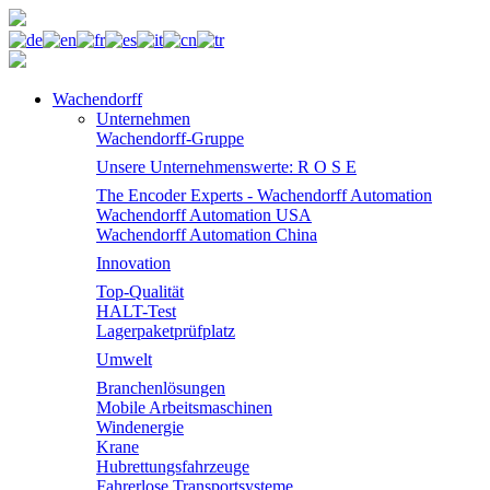
Wachendorff
Unternehmen
Wachendorff-Gruppe
Unsere Unternehmenswerte: R O S E
The Encoder Experts - Wachendorff Automation
Wachendorff Automation USA
Wachendorff Automation China
Innovation
Top-Qualität
HALT-Test
Lagerpaketprüfplatz
Umwelt
Branchenlösungen
Mobile Arbeitsmaschinen
Windenergie
Krane
Hubrettungsfahrzeuge
Fahrerlose Transportsysteme