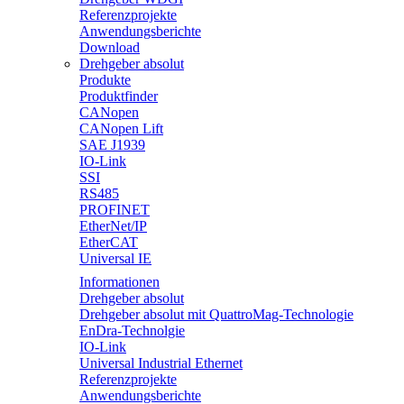
Referenzprojekte
Anwendungsberichte
Download
Drehgeber absolut
Produkte
Produktfinder
CANopen
CANopen Lift
SAE J1939
IO-Link
SSI
RS485
PROFINET
EtherNet/IP
EtherCAT
Universal IE
Informationen
Drehgeber absolut
Drehgeber absolut mit QuattroMag-Technologie
EnDra-Technolgie
IO-Link
Universal Industrial Ethernet
Referenzprojekte
Anwendungsberichte