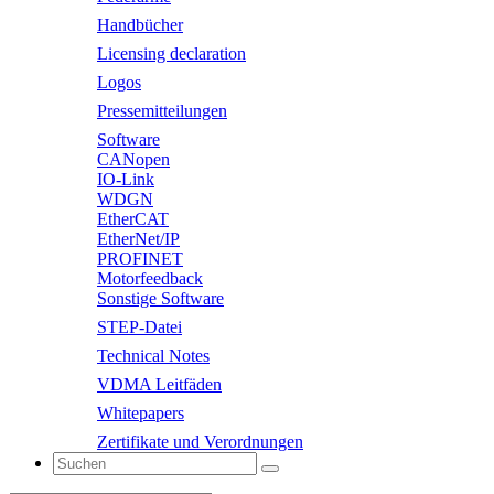
Handbücher
Licensing declaration
Logos
Pressemitteilungen
Software
CANopen
IO-Link
WDGN
EtherCAT
EtherNet/IP
PROFINET
Motorfeedback
Sonstige Software
STEP-Datei
Technical Notes
VDMA Leitfäden
Whitepapers
Zertifikate und Verordnungen