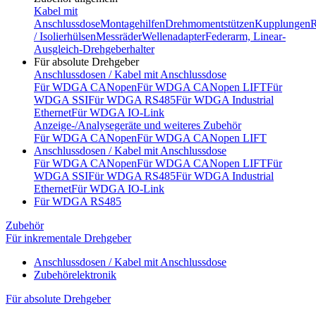
Kabel mit
Anschlussdose
Montagehilfen
Drehmomentstützen
Kupplungen
R
/ Isolierhülsen
Messräder
Wellenadapter
Federarm, Linear-
Ausgleich-Drehgeberhalter
Für absolute Drehgeber
Anschlussdosen / Kabel mit Anschlussdose
Für WDGA CANopen
Für WDGA CANopen LIFT
Für
WDGA SSI
Für WDGA RS485
Für WDGA Industrial
Ethernet
Für WDGA IO-Link
Anzeige-/Analysegeräte und weiteres Zubehör
Für WDGA CANopen
Für WDGA CANopen LIFT
Anschlussdosen / Kabel mit Anschlussdose
Für WDGA CANopen
Für WDGA CANopen LIFT
Für
WDGA SSI
Für WDGA RS485
Für WDGA Industrial
Ethernet
Für WDGA IO-Link
Für WDGA RS485
Zubehör
Für inkrementale Drehgeber
Anschlussdosen / Kabel mit Anschlussdose
Zubehörelektronik
Für absolute Drehgeber