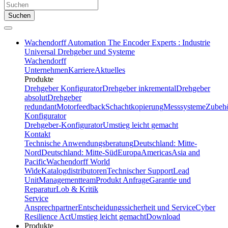
Suchen
Wachendorff Automation The Encoder Experts : Industrie
Universal Drehgeber und Systeme
Wachendorff
Unternehmen
Karriere
Aktuelles
Produkte
Drehgeber Konfigurator
Drehgeber inkremental
Drehgeber
absolut
Drehgeber
redundant
Motorfeedback
Schachtkopierung
Messsysteme
Zubeh
Konfigurator
Drehgeber-Konfigurator
Umstieg leicht gemacht
Kontakt
Technische Anwendungsberatung
Deutschland: Mitte-
Nord
Deutschland: Mitte-Süd
Europa
Americas
Asia and
Pacific
Wachendorff World
Wide
Katalogdistributoren
Technischer Support
Lead
Unit
Managementteam
Produkt Anfrage
Garantie und
Reparatur
Lob & Kritik
Service
Ansprechpartner
Entscheidungssicherheit und Service
Cyber
Resilience Act
Umstieg leicht gemacht
Download
Produkte