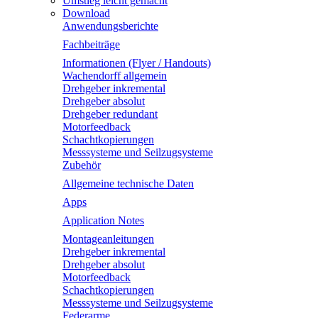
Umstieg leicht gemacht
Download
Anwendungsberichte
Fachbeiträge
Informationen (Flyer / Handouts)
Wachendorff allgemein
Drehgeber inkremental
Drehgeber absolut
Drehgeber redundant
Motorfeedback
Schachtkopierungen
Messsysteme und Seilzugsysteme
Zubehör
Allgemeine technische Daten
Apps
Application Notes
Montageanleitungen
Drehgeber inkremental
Drehgeber absolut
Motorfeedback
Schachtkopierungen
Messsysteme und Seilzugsysteme
Federarme