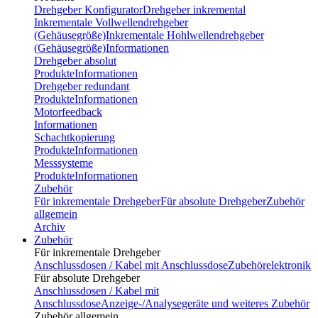
Drehgeber Konfigurator
Drehgeber inkremental
Inkrementale Vollwellendrehgeber
(Gehäusegröße)
Inkrementale Hohlwellendrehgeber
(Gehäusegröße)
Informationen
Drehgeber absolut
Produkte
Informationen
Drehgeber redundant
Produkte
Informationen
Motorfeedback
Informationen
Schachtkopierung
Produkte
Informationen
Messsysteme
Produkte
Informationen
Zubehör
Für inkrementale Drehgeber
Für absolute Drehgeber
Zubehör
allgemein
Archiv
Zubehör
Für inkrementale Drehgeber
Anschlussdosen / Kabel mit Anschlussdose
Zubehörelektronik
Für absolute Drehgeber
Anschlussdosen / Kabel mit
Anschlussdose
Anzeige-/Analysegeräte und weiteres Zubehör
Zubehör allgemein