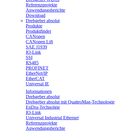
Referenzprojekte
Anwendungsberichte
Download
Drehgeber absolut
Produkte
Produktfinder
CANopen
CANopen Lift
SAE J1939
IO-Link
SSI
RS485
PROFINET
EtherNet/IP
EtherCAT
Universal IE
Informationen
Drehgeber absolut
Drehgeber absolut mit QuattroMag-Technologie
EnDra-Technolgie
IO-Link
Universal Industrial Ethernet
Referenzprojekte
Anwendungsberichte