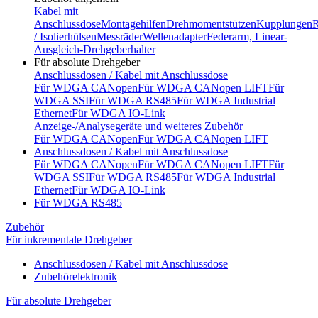
Kabel mit
Anschlussdose
Montagehilfen
Drehmomentstützen
Kupplungen
R
/ Isolierhülsen
Messräder
Wellenadapter
Federarm, Linear-
Ausgleich-Drehgeberhalter
Für absolute Drehgeber
Anschlussdosen / Kabel mit Anschlussdose
Für WDGA CANopen
Für WDGA CANopen LIFT
Für
WDGA SSI
Für WDGA RS485
Für WDGA Industrial
Ethernet
Für WDGA IO-Link
Anzeige-/Analysegeräte und weiteres Zubehör
Für WDGA CANopen
Für WDGA CANopen LIFT
Anschlussdosen / Kabel mit Anschlussdose
Für WDGA CANopen
Für WDGA CANopen LIFT
Für
WDGA SSI
Für WDGA RS485
Für WDGA Industrial
Ethernet
Für WDGA IO-Link
Für WDGA RS485
Zubehör
Für inkrementale Drehgeber
Anschlussdosen / Kabel mit Anschlussdose
Zubehörelektronik
Für absolute Drehgeber