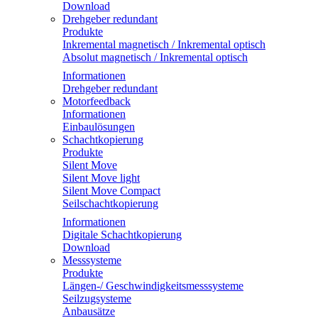
Download
Drehgeber redundant
Produkte
Inkremental magnetisch / Inkremental optisch
Absolut magnetisch / Inkremental optisch
Informationen
Drehgeber redundant
Motorfeedback
Informationen
Einbaulösungen
Schachtkopierung
Produkte
Silent Move
Silent Move light
Silent Move Compact
Seilschachtkopierung
Informationen
Digitale Schachtkopierung
Download
Messsysteme
Produkte
Längen-/ Geschwindigkeitsmesssysteme
Seilzugsysteme
Anbausätze