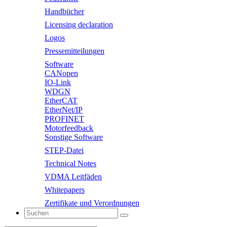
Handbücher
Licensing declaration
Logos
Pressemitteilungen
Software
CANopen
IO-Link
WDGN
EtherCAT
EtherNet/IP
PROFINET
Motorfeedback
Sonstige Software
STEP-Datei
Technical Notes
VDMA Leitfäden
Whitepapers
Zertifikate und Verordnungen