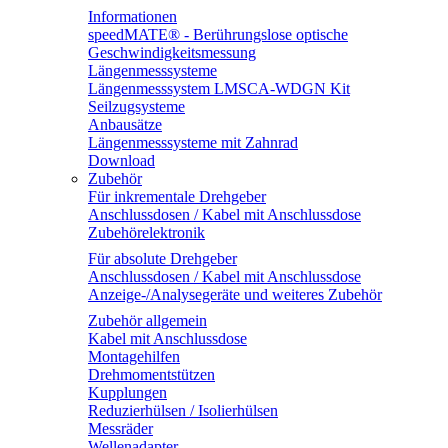
Informationen
speedMATE® - Berührungslose optische
Geschwindigkeitsmessung
Längenmesssysteme
Längenmesssystem LMSCA-WDGN Kit
Seilzugsysteme
Anbausätze
Längenmesssysteme mit Zahnrad
Download
Zubehör
Für inkrementale Drehgeber
Anschlussdosen / Kabel mit Anschlussdose
Zubehörelektronik
Für absolute Drehgeber
Anschlussdosen / Kabel mit Anschlussdose
Anzeige-/Analysegeräte und weiteres Zubehör
Zubehör allgemein
Kabel mit Anschlussdose
Montagehilfen
Drehmomentstützen
Kupplungen
Reduzierhülsen / Isolierhülsen
Messräder
Wellenadapter