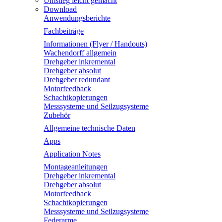
Umstieg leicht gemacht
Download
Anwendungsberichte
Fachbeiträge
Informationen (Flyer / Handouts)
Wachendorff allgemein
Drehgeber inkremental
Drehgeber absolut
Drehgeber redundant
Motorfeedback
Schachtkopierungen
Messsysteme und Seilzugsysteme
Zubehör
Allgemeine technische Daten
Apps
Application Notes
Montageanleitungen
Drehgeber inkremental
Drehgeber absolut
Motorfeedback
Schachtkopierungen
Messsysteme und Seilzugsysteme
Federarme