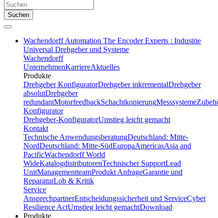
Suchen
Wachendorff Automation The Encoder Experts : Industrie
Universal Drehgeber und Systeme
Wachendorff
Unternehmen
Karriere
Aktuelles
Produkte
Drehgeber Konfigurator
Drehgeber inkremental
Drehgeber
absolut
Drehgeber
redundant
Motorfeedback
Schachtkopierung
Messsysteme
Zubeh
Konfigurator
Drehgeber-Konfigurator
Umstieg leicht gemacht
Kontakt
Technische Anwendungsberatung
Deutschland: Mitte-
Nord
Deutschland: Mitte-Süd
Europa
Americas
Asia and
Pacific
Wachendorff World
Wide
Katalogdistributoren
Technischer Support
Lead
Unit
Managementteam
Produkt Anfrage
Garantie und
Reparatur
Lob & Kritik
Service
Ansprechpartner
Entscheidungssicherheit und Service
Cyber
Resilience Act
Umstieg leicht gemacht
Download
Produkte