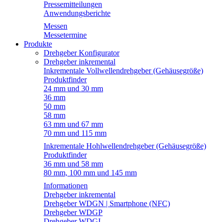
Pressemitteilungen
Anwendungsberichte
Messen
Messetermine
Produkte
Drehgeber Konfigurator
Drehgeber inkremental
Inkrementale Vollwellendrehgeber (Gehäusegröße)
Produktfinder
24 mm und 30 mm
36 mm
50 mm
58 mm
63 mm und 67 mm
70 mm und 115 mm
Inkrementale Hohlwellendrehgeber (Gehäusegröße)
Produktfinder
36 mm und 58 mm
80 mm, 100 mm und 145 mm
Informationen
Drehgeber inkremental
Drehgeber WDGN | Smartphone (NFC)
Drehgeber WDGP
Drehgeber WDGI