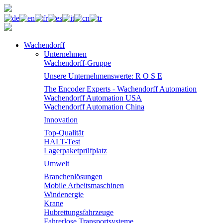
Wachendorff
Unternehmen
Wachendorff-Gruppe
Unsere Unternehmenswerte: R O S E
The Encoder Experts - Wachendorff Automation
Wachendorff Automation USA
Wachendorff Automation China
Innovation
Top-Qualität
HALT-Test
Lagerpaketprüfplatz
Umwelt
Branchenlösungen
Mobile Arbeitsmaschinen
Windenergie
Krane
Hubrettungsfahrzeuge
Fahrerlose Transportsysteme