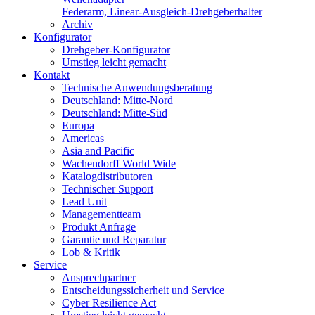
Federarm, Linear-Ausgleich-Drehgeberhalter
Archiv
Konfigurator
Drehgeber-Konfigurator
Umstieg leicht gemacht
Kontakt
Technische Anwendungsberatung
Deutschland: Mitte-Nord
Deutschland: Mitte-Süd
Europa
Americas
Asia and Pacific
Wachendorff World Wide
Katalogdistributoren
Technischer Support
Lead Unit
Managementteam
Produkt Anfrage
Garantie und Reparatur
Lob & Kritik
Service
Ansprechpartner
Entscheidungssicherheit und Service
Cyber Resilience Act