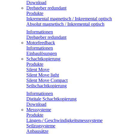
Download
Drehgeber redundant
Produkte
Inkremental magnetisch / Inkremental optisch
Absolut magnetisch / Inkremental optisch
Informationen
Drehgeber redundant
Motorfeedback
Informationen
Einbaulösungen
Schachtkopierung
Produkte
Silent Move
Silent Move light
Silent Move Compact
Seilschachtkopierung
Informationen
Digitale Schachtkopierung
Download
Messsysteme
Produkte
Längen-/ Geschwindigkeitsmesssysteme
Seilzugsysteme
Anbausätze