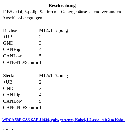
Beschreibung
DB5
axial, 5-polig, Schirm mit Gebergehäuse leitend verbunden
Anschlussbelegungen
Buchse
M12x1, 5-polig
+UB
2
GND
3
CANHigh
4
CANLow
5
CANGND/Schirm
1
Stecker
M12x1, 5-polig
+UB
2
GND
3
CANHigh
4
CANLow
5
CANGND/Schirm
1
WDGA 58E CAN SAE J1939, galv. getrennt, Kabel, L2 axial mit 2 m Kabel