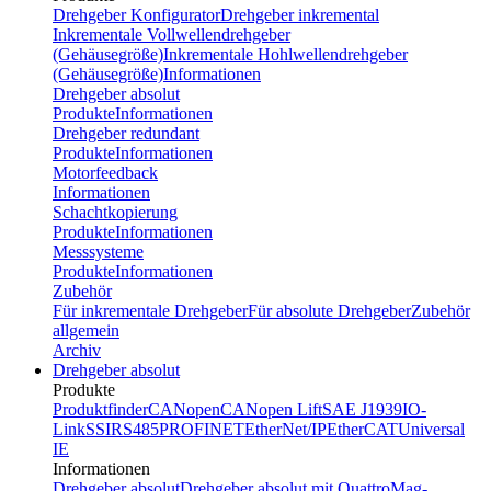
Drehgeber Konfigurator
Drehgeber inkremental
Inkrementale Vollwellendrehgeber
(Gehäusegröße)
Inkrementale Hohlwellendrehgeber
(Gehäusegröße)
Informationen
Drehgeber absolut
Produkte
Informationen
Drehgeber redundant
Produkte
Informationen
Motorfeedback
Informationen
Schachtkopierung
Produkte
Informationen
Messsysteme
Produkte
Informationen
Zubehör
Für inkrementale Drehgeber
Für absolute Drehgeber
Zubehör
allgemein
Archiv
Drehgeber absolut
Produkte
Produktfinder
CANopen
CANopen Lift
SAE J1939
IO-
Link
SSI
RS485
PROFINET
EtherNet/IP
EtherCAT
Universal
IE
Informationen
Drehgeber absolut
Drehgeber absolut mit QuattroMag-