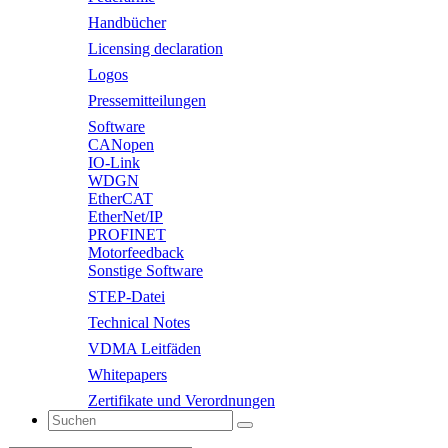
Handbücher
Licensing declaration
Logos
Pressemitteilungen
Software
CANopen
IO-Link
WDGN
EtherCAT
EtherNet/IP
PROFINET
Motorfeedback
Sonstige Software
STEP-Datei
Technical Notes
VDMA Leitfäden
Whitepapers
Zertifikate und Verordnungen