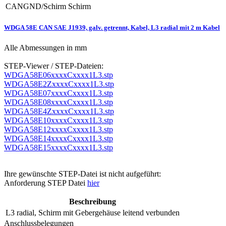
CANGND/Schirm
Schirm
WDGA 58E CAN SAE J1939, galv. getrennt, Kabel, L3 radial mit 2 m Kabel
Alle Abmessungen in mm
STEP-Viewer / STEP-Dateien:
WDGA58E06xxxxCxxxx1L3.stp
WDGA58E2ZxxxxCxxxx1L3.stp
WDGA58E07xxxxCxxxx1L3.stp
WDGA58E08xxxxCxxxx1L3.stp
WDGA58E4ZxxxxCxxxx1L3.stp
WDGA58E10xxxxCxxxx1L3.stp
WDGA58E12xxxxCxxxx1L3.stp
WDGA58E14xxxxCxxxx1L3.stp
WDGA58E15xxxxCxxxx1L3.stp
Ihre gewünschte STEP-Datei ist nicht aufgeführt:
Anforderung STEP Datei
hier
Beschreibung
L3
radial, Schirm mit Gebergehäuse leitend verbunden
Anschlussbelegungen