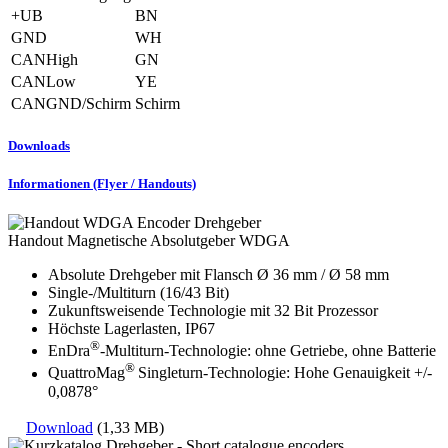
+UB
BN
GND
WH
CANHigh
GN
CANLow
YE
CANGND/Schirm
Schirm
Downloads
Informationen (Flyer / Handouts)
Handout Magnetische Absolutgeber WDGA
Absolute Drehgeber mit Flansch Ø 36 mm / Ø 58 mm
Single-/Multiturn (16/43 Bit)
Zukunftsweisende Technologie mit 32 Bit Prozessor
Höchste Lagerlasten, IP67
®
EnDra
-Multiturn-Technologie: ohne Getriebe, ohne Batterie
®
QuattroMag
Singleturn-Technologie: Hohe Genauigkeit +/-
0,0878°
Download
(1,33 MB)