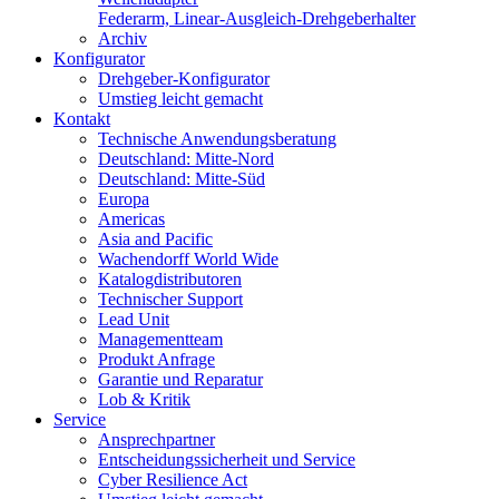
Federarm, Linear-Ausgleich-Drehgeberhalter
Archiv
Konfigurator
Drehgeber-Konfigurator
Umstieg leicht gemacht
Kontakt
Technische Anwendungsberatung
Deutschland: Mitte-Nord
Deutschland: Mitte-Süd
Europa
Americas
Asia and Pacific
Wachendorff World Wide
Katalogdistributoren
Technischer Support
Lead Unit
Managementteam
Produkt Anfrage
Garantie und Reparatur
Lob & Kritik
Service
Ansprechpartner
Entscheidungssicherheit und Service
Cyber Resilience Act