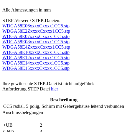
Alle Abmessungen in mm
STEP-Viewer / STEP-Dateien:
WDGA58E06xxxxCxxxx1CC5.stp
WDGA58E2ZxxxxCxxxx1CC5.stp
WDGA58E07xxxxCxxxx1CC5.stp
WDGA58E08xxxxCxxxx1CC5.stp
WDGA58E4ZxxxxCxxxx1CC5.stp
WDGA58E10xxxxCxxxx1CC5.stp
WDGA58E12xxxxCxxxx1CC5.stp
WDGA58E14xxxxCxxxx1CC5.stp
WDGA58E15xxxxCxxxx1CC5.stp
Ihre gewünschte STEP-Datei ist nicht aufgeführt:
Anforderung STEP Datei
hier
Beschreibung
CC5
radial, 5-polig, Schirm mit Gebergehäuse leitend verbunden
Anschlussbelegungen
+UB
2
GND
3