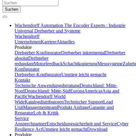
Suchen
Wachendorff Automation The Encoder Experts : Industrie
Universal Drehgeber und Systeme
Wachendorff
Unternehmen
Karriere
Aktuelles
Produkte
Drehgeber Konfigurator
Drehgeber inkremental
Drehgeber
absolut
Drehgeber
redundant
Motorfeedback
Schachtkopierung
Messsysteme
Zubeh
Konfigurator
Drehgeber-Konfigurator
Umstieg leicht gemacht
Kontakt
Technische Anwendungsberatung
Deutschland: Mitte-
Nord
Deutschland: Mitte-Süd
Europa
Americas
Asia and
Pacific
Wachendorff World
Wide
Katalogdistributoren
Technischer Support
Lead
Unit
Managementteam
Produkt Anfrage
Garantie und
Reparatur
Lob & Kritik
Service
Ansprechpartner
Entscheidungssicherheit und Service
Cyber
Resilience Act
Umstieg leicht gemacht
Download
Produkte