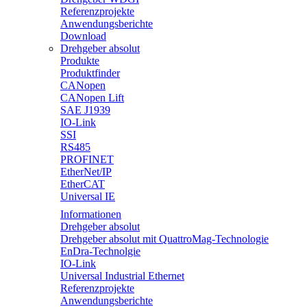
Referenzprojekte
Anwendungsberichte
Download
Drehgeber absolut
Produkte
Produktfinder
CANopen
CANopen Lift
SAE J1939
IO-Link
SSI
RS485
PROFINET
EtherNet/IP
EtherCAT
Universal IE
Informationen
Drehgeber absolut
Drehgeber absolut mit QuattroMag-Technologie
EnDra-Technolgie
IO-Link
Universal Industrial Ethernet
Referenzprojekte
Anwendungsberichte