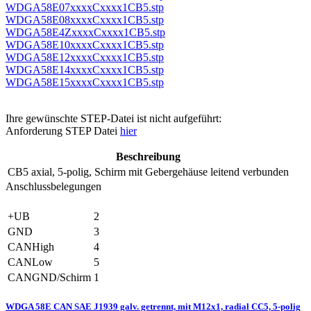
WDGA58E07xxxxCxxxx1CB5.stp
WDGA58E08xxxxCxxxx1CB5.stp
WDGA58E4ZxxxxCxxxx1CB5.stp
WDGA58E10xxxxCxxxx1CB5.stp
WDGA58E12xxxxCxxxx1CB5.stp
WDGA58E14xxxxCxxxx1CB5.stp
WDGA58E15xxxxCxxxx1CB5.stp
Ihre gewünschte STEP-Datei ist nicht aufgeführt:
Anforderung STEP Datei
hier
Beschreibung
CB5
axial, 5-polig, Schirm mit Gebergehäuse leitend verbunden
Anschlussbelegungen
+UB
2
GND
3
CANHigh
4
CANLow
5
CANGND/Schirm
1
WDGA 58E CAN SAE J1939 galv. getrennt, mit M12x1, radial CC5, 5-polig