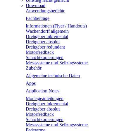
Umstieg leicht gemacht
Download
Anwendungsberichte
Fachbeiträge
Informationen (Flyer / Handouts)
Wachendorff allgemein
Drehgeber inkremental
Drehgeber absolut
Drehgeber redundant
Motorfeedback
Schachtkopierungen
Messsysteme und Seilzugsysteme
Zubehör
Allgemeine technische Daten
Apps
Application Notes
Montageanleitungen
Drehgeber inkremental
Drehgeber absolut
Motorfeedback
Schachtkopierungen
Messsysteme und Seilzugsysteme
Federarme