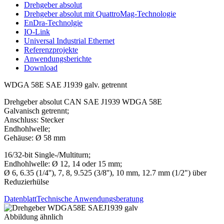
Drehgeber absolut
Drehgeber absolut mit QuattroMag-Technologie
EnDra-Technolgie
IO-Link
Universal Industrial Ethernet
Referenzprojekte
Anwendungsberichte
Download
WDGA 58E SAE J1939 galv. getrennt
Drehgeber absolut CAN SAE J1939 WDGA 58E
Galvanisch getrennt;
Anschluss: Stecker
Endhohlwelle;
Gehäuse: Ø 58 mm
16/32-bit Single-/Multiturn;
Endhohlwelle: Ø 12, 14 oder 15 mm;
Ø 6, 6.35 (1/4''), 7, 8, 9.525 (3/8''), 10 mm, 12.7 mm (1/2") über
Reduzierhülse
Datenblatt
Technische Anwendungsberatung
Abbildung ähnlich