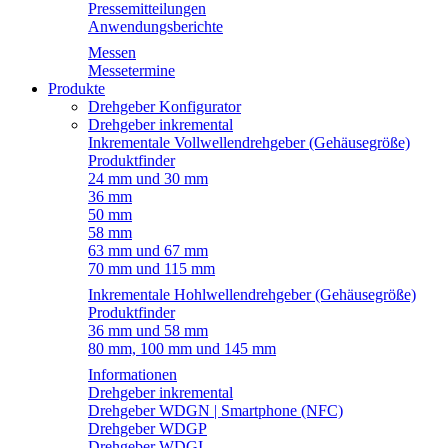
Pressemitteilungen
Anwendungsberichte
Messen
Messetermine
Produkte
Drehgeber Konfigurator
Drehgeber inkremental
Inkrementale Vollwellendrehgeber (Gehäusegröße)
Produktfinder
24 mm und 30 mm
36 mm
50 mm
58 mm
63 mm und 67 mm
70 mm und 115 mm
Inkrementale Hohlwellendrehgeber (Gehäusegröße)
Produktfinder
36 mm und 58 mm
80 mm, 100 mm und 145 mm
Informationen
Drehgeber inkremental
Drehgeber WDGN | Smartphone (NFC)
Drehgeber WDGP
Drehgeber WDGI