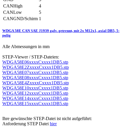
CANHigh
4
CANLow
5
CANGND/Schirm
1
WDGA 58E CAN SAE J1939 galv. getrennt, mit 2x M12x1, axial DB5, 5-
polig
Alle Abmessungen in mm
STEP-Viewer / STEP-Dateien:
WDGA58E06xxxxCxxxx1DB5.stp
WDGA58E2ZxxxxCxxxx1DB5.stp
WDGA58E07xxxxCxxxx1DB5.stp
WDGA58E08xxxxCxxxx1DB5.stp
WDGA58E4ZxxxxCxxxx1DB5.stp
WDGA58E10xxxxCxxxx1DB5.stp
WDGA58E12xxxxCxxxx1DB5.stp
WDGA58E14xxxxCxxxx1DB5.stp
WDGA58E15xxxxCxxxx1DB5.stp
Ihre gewünschte STEP-Datei ist nicht aufgeführt:
Anforderung STEP Datei
hier