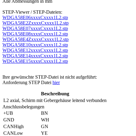
Alle Abmessungen in mm
STEP-Viewer / STEP-Dateien:
WDGA58E06xxxxCxxxx1L2.stp
WDGA58E2ZxxxxCxxxx1L2.stp
WDGA58E07xxxxCxxxx1L2.stp
WDGA58E08xxxxCxxxx1L2.stp
WDGA58E4ZxxxxCxxxx1L2.stp
WDGA58E10xxxxCxxxx1L2.stp
WDGA58E12xxxxCxxxx1L2.stp
WDGA58E14xxxxCxxxx1L2.stp
WDGA58E15xxxxCxxxx1L2.stp
Ihre gewünschte STEP-Datei ist nicht aufgeführt:
Anforderung STEP Datei
hier
Beschreibung
L2
axial, Schirm mit Gebergehäuse leitend verbunden
Anschlussbelegungen
+UB
BN
GND
WH
CANHigh
GN
CANLow
YE