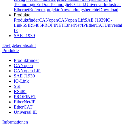
Technologie
EnDra-Technolgie
IO-Link
Universal Industrial
Ethernet
Referenzprojekte
Anwendungsberichte
Download
Produkte
Produktfinder
CANopen
CANopen Lift
SAE J1939
IO-
Link
SSI
RS485
PROFINET
EtherNet/IP
EtherCAT
Universal
IE
SAE J1939
Drehgeber absolut
Produkte
Produktfinder
CANopen
CANopen Lift
SAE J1939
IO-Link
SSI
RS485
PROFINET
EtherNet/IP
EtherCAT
Universal IE
Informationen