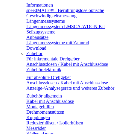
Informationen
speedMATE® - Berührungslose optische
Geschwindigkeitsmessung
Längenmesssysteme
Längenmesssystem LMSCA-WDGN Kit
Seilzugsysteme
Anbausätze
Längenmesssysteme mit Zahnrad
Download
Zubehör
Für inkrementale Drehgeber
Anschlussdosen / Kabel mit Anschlussdose
Zubehörelektronik
Für absolute Drehgeber
Anschlussdosen / Kabel mit Anschlussdose
Anzeige-/Analysegeräte und weiteres Zubehör
Zubehör allgemein
Kabel mit Anschlussdose
Montagehilfen
Drehmomentstützen
Kupplungen
Reduzierhülsen / Isolierhülsen
Messräder
Wellenadapter