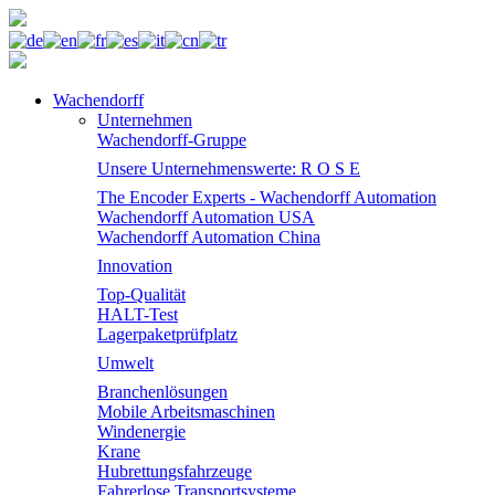
Wachendorff
Unternehmen
Wachendorff-Gruppe
Unsere Unternehmenswerte: R O S E
The Encoder Experts - Wachendorff Automation
Wachendorff Automation USA
Wachendorff Automation China
Innovation
Top-Qualität
HALT-Test
Lagerpaketprüfplatz
Umwelt
Branchenlösungen
Mobile Arbeitsmaschinen
Windenergie
Krane
Hubrettungsfahrzeuge
Fahrerlose Transportsysteme