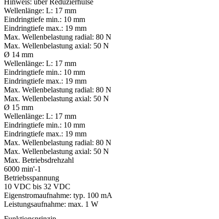
Hinweis:
über Reduzierhülse
Wellenlänge:
L: 17 mm
Eindringtiefe min.:
10 mm
Eindringtiefe max.:
19 mm
Max. Wellenbelastung radial:
80 N
Max. Wellenbelastung axial:
50 N
Ø 14 mm
Wellenlänge:
L: 17 mm
Eindringtiefe min.:
10 mm
Eindringtiefe max.:
19 mm
Max. Wellenbelastung radial:
80 N
Max. Wellenbelastung axial:
50 N
Ø 15 mm
Wellenlänge:
L: 17 mm
Eindringtiefe min.:
10 mm
Eindringtiefe max.:
19 mm
Max. Wellenbelastung radial:
80 N
Max. Wellenbelastung axial:
50 N
Max. Betriebsdrehzahl
6000 min'-1
Betriebsspannung
10 VDC bis 32 VDC
Eigenstromaufnahme: typ. 100 mA
Leistungsaufnahme: max. 1 W
Funktionsprinzip