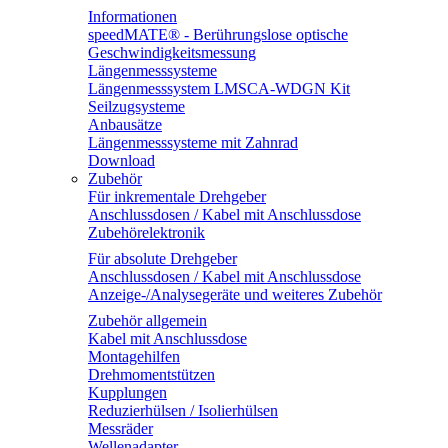
Informationen
speedMATE® - Berührungslose optische
Geschwindigkeitsmessung
Längenmesssysteme
Längenmesssystem LMSCA-WDGN Kit
Seilzugsysteme
Anbausätze
Längenmesssysteme mit Zahnrad
Download
Zubehör
Für inkrementale Drehgeber
Anschlussdosen / Kabel mit Anschlussdose
Zubehörelektronik
Für absolute Drehgeber
Anschlussdosen / Kabel mit Anschlussdose
Anzeige-/Analysegeräte und weiteres Zubehör
Zubehör allgemein
Kabel mit Anschlussdose
Montagehilfen
Drehmomentstützen
Kupplungen
Reduzierhülsen / Isolierhülsen
Messräder
Wellenadapter