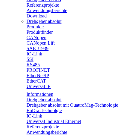
Referenzprojekte
Anwendungsberichte
Download
Drehgeber absolut
Produkte
Produktfinder
CANopen
CANopen Lift
SAE J1939
IO-Link
SSI
RS485
PROFINET
EtherNet/IP
EtherCAT
Universal IE
Informationen
Drehgeber absolut
Drehgeber absolut mit QuattroMag-Technologie
EnDra-Technolgie
IO-Link
Universal Industrial Ethernet
Referenzprojekte
Anwendungsberichte