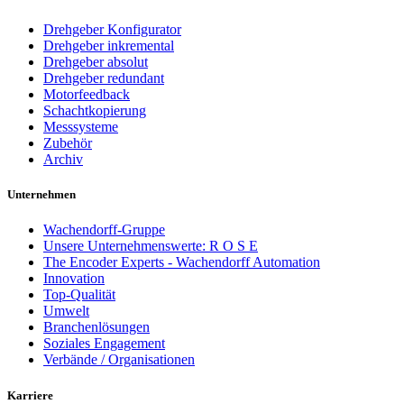
Drehgeber Konfigurator
Drehgeber inkremental
Drehgeber absolut
Drehgeber redundant
Motorfeedback
Schachtkopierung
Messsysteme
Zubehör
Archiv
Unternehmen
Wachendorff-Gruppe
Unsere Unternehmenswerte: R O S E
The Encoder Experts - Wachendorff Automation
Innovation
Top-Qualität
Umwelt
Branchenlösungen
Soziales Engagement
Verbände / Organisationen
Karriere