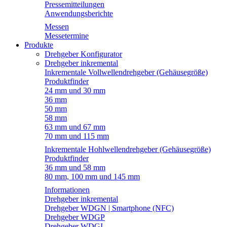
Pressemitteilungen
Anwendungsberichte
Messen
Messetermine
Produkte
Drehgeber Konfigurator
Drehgeber inkremental
Inkrementale Vollwellendrehgeber (Gehäusegröße)
Produktfinder
24 mm und 30 mm
36 mm
50 mm
58 mm
63 mm und 67 mm
70 mm und 115 mm
Inkrementale Hohlwellendrehgeber (Gehäusegröße)
Produktfinder
36 mm und 58 mm
80 mm, 100 mm und 145 mm
Informationen
Drehgeber inkremental
Drehgeber WDGN | Smartphone (NFC)
Drehgeber WDGP
Drehgeber WDGI