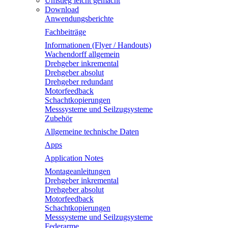
Umstieg leicht gemacht
Download
Anwendungsberichte
Fachbeiträge
Informationen (Flyer / Handouts)
Wachendorff allgemein
Drehgeber inkremental
Drehgeber absolut
Drehgeber redundant
Motorfeedback
Schachtkopierungen
Messsysteme und Seilzugsysteme
Zubehör
Allgemeine technische Daten
Apps
Application Notes
Montageanleitungen
Drehgeber inkremental
Drehgeber absolut
Motorfeedback
Schachtkopierungen
Messsysteme und Seilzugsysteme
Federarme