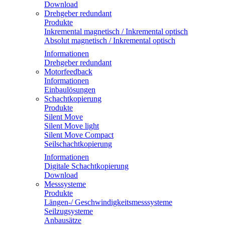
Download
Drehgeber redundant
Produkte
Inkremental magnetisch / Inkremental optisch
Absolut magnetisch / Inkremental optisch
Informationen
Drehgeber redundant
Motorfeedback
Informationen
Einbaulösungen
Schachtkopierung
Produkte
Silent Move
Silent Move light
Silent Move Compact
Seilschachtkopierung
Informationen
Digitale Schachtkopierung
Download
Messsysteme
Produkte
Längen-/ Geschwindigkeitsmesssysteme
Seilzugsysteme
Anbausätze