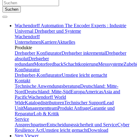
Suchen
Wachendorff Automation The Encoder Experts : Industrie
Universal Drehgeber und Systeme
Wachendorff
Unternehmen
Karriere
Aktuelles
Produkte
Drehgeber Konfigurator
Drehgeber inkremental
Drehgeber
absolut
Drehgeber
redundant
Motorfeedback
Schachtkopierung
Messsysteme
Zubeh
Konfigurator
Drehgeber-Konfigurator
Umstieg leicht gemacht
Kontakt
Technische Anwendungsberatung
Deutschland: Mitte-
Nord
Deutschland: Mitte-Süd
Europa
Americas
Asia and
Pacific
Wachendorff World
Wide
Katalogdistributoren
Technischer Support
Lead
Unit
Managementteam
Produkt Anfrage
Garantie und
Reparatur
Lob & Kritik
Service
Ansprechpartner
Entscheidungssicherheit und Service
Cyber
Resilience Act
Umstieg leicht gemacht
Download
Step Viewer