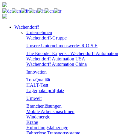
Wachendorff
Unternehmen
Wachendorff-Gruppe
Unsere Unternehmenswerte: R O S E
The Encoder Experts - Wachendorff Automation
Wachendorff Automation USA
Wachendorff Automation China
Innovation
Top-Qualität
HALT-Test
Lagerpaketprüfplatz
Umwelt
Branchenlösungen
Mobile Arbeitsmaschinen
Windenergie
Krane
Hubrettungsfahrzeuge
Fahrerlose Transportsysteme