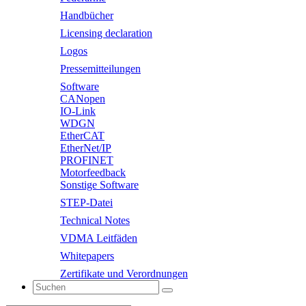
Handbücher
Licensing declaration
Logos
Pressemitteilungen
Software
CANopen
IO-Link
WDGN
EtherCAT
EtherNet/IP
PROFINET
Motorfeedback
Sonstige Software
STEP-Datei
Technical Notes
VDMA Leitfäden
Whitepapers
Zertifikate und Verordnungen