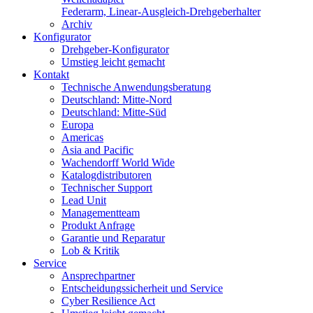
Federarm, Linear-Ausgleich-Drehgeberhalter
Archiv
Konfigurator
Drehgeber-Konfigurator
Umstieg leicht gemacht
Kontakt
Technische Anwendungsberatung
Deutschland: Mitte-Nord
Deutschland: Mitte-Süd
Europa
Americas
Asia and Pacific
Wachendorff World Wide
Katalogdistributoren
Technischer Support
Lead Unit
Managementteam
Produkt Anfrage
Garantie und Reparatur
Lob & Kritik
Service
Ansprechpartner
Entscheidungssicherheit und Service
Cyber Resilience Act