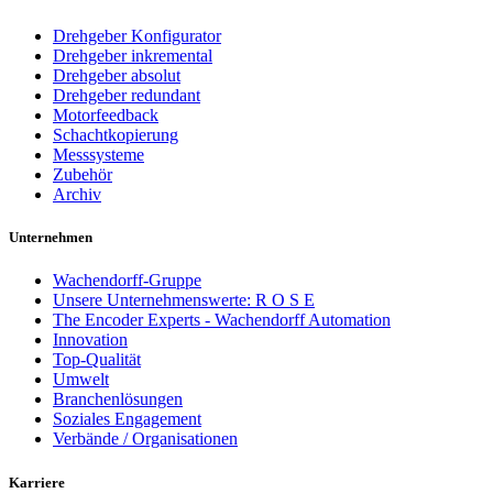
Drehgeber Konfigurator
Drehgeber inkremental
Drehgeber absolut
Drehgeber redundant
Motorfeedback
Schachtkopierung
Messsysteme
Zubehör
Archiv
Unternehmen
Wachendorff-Gruppe
Unsere Unternehmenswerte: R O S E
The Encoder Experts - Wachendorff Automation
Innovation
Top-Qualität
Umwelt
Branchenlösungen
Soziales Engagement
Verbände / Organisationen
Karriere