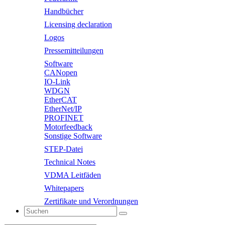
Handbücher
Licensing declaration
Logos
Pressemitteilungen
Software
CANopen
IO-Link
WDGN
EtherCAT
EtherNet/IP
PROFINET
Motorfeedback
Sonstige Software
STEP-Datei
Technical Notes
VDMA Leitfäden
Whitepapers
Zertifikate und Verordnungen