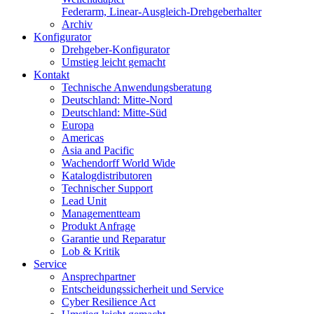
Federarm, Linear-Ausgleich-Drehgeberhalter
Archiv
Konfigurator
Drehgeber-Konfigurator
Umstieg leicht gemacht
Kontakt
Technische Anwendungsberatung
Deutschland: Mitte-Nord
Deutschland: Mitte-Süd
Europa
Americas
Asia and Pacific
Wachendorff World Wide
Katalogdistributoren
Technischer Support
Lead Unit
Managementteam
Produkt Anfrage
Garantie und Reparatur
Lob & Kritik
Service
Ansprechpartner
Entscheidungssicherheit und Service
Cyber Resilience Act