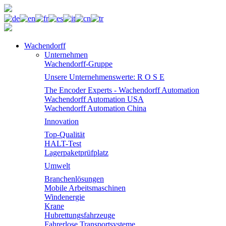
Wachendorff
Unternehmen
Wachendorff-Gruppe
Unsere Unternehmenswerte: R O S E
The Encoder Experts - Wachendorff Automation
Wachendorff Automation USA
Wachendorff Automation China
Innovation
Top-Qualität
HALT-Test
Lagerpaketprüfplatz
Umwelt
Branchenlösungen
Mobile Arbeitsmaschinen
Windenergie
Krane
Hubrettungsfahrzeuge
Fahrerlose Transportsysteme