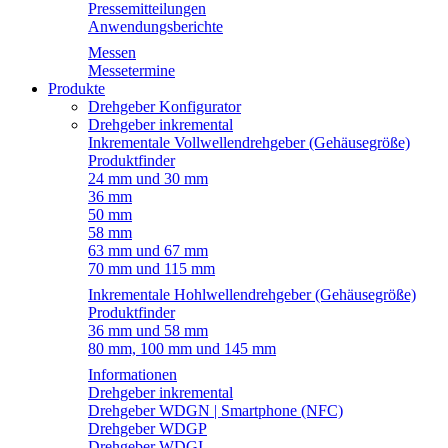
Pressemitteilungen
Anwendungsberichte
Messen
Messetermine
Produkte
Drehgeber Konfigurator
Drehgeber inkremental
Inkrementale Vollwellendrehgeber (Gehäusegröße)
Produktfinder
24 mm und 30 mm
36 mm
50 mm
58 mm
63 mm und 67 mm
70 mm und 115 mm
Inkrementale Hohlwellendrehgeber (Gehäusegröße)
Produktfinder
36 mm und 58 mm
80 mm, 100 mm und 145 mm
Informationen
Drehgeber inkremental
Drehgeber WDGN | Smartphone (NFC)
Drehgeber WDGP
Drehgeber WDGI