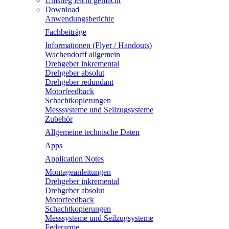
Umstieg leicht gemacht
Download
Anwendungsberichte
Fachbeiträge
Informationen (Flyer / Handouts)
Wachendorff allgemein
Drehgeber inkremental
Drehgeber absolut
Drehgeber redundant
Motorfeedback
Schachtkopierungen
Messsysteme und Seilzugsysteme
Zubehör
Allgemeine technische Daten
Apps
Application Notes
Montageanleitungen
Drehgeber inkremental
Drehgeber absolut
Motorfeedback
Schachtkopierungen
Messsysteme und Seilzugsysteme
Federarme