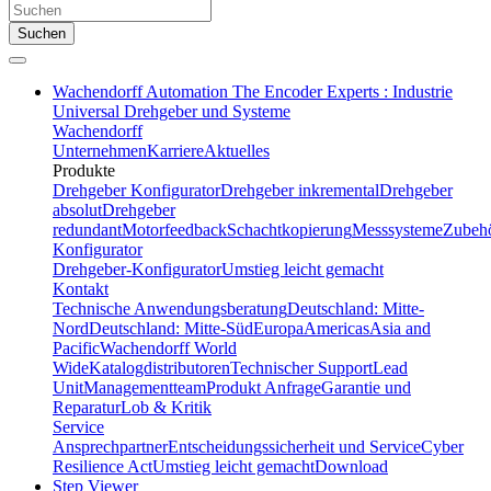
Suchen
Wachendorff Automation The Encoder Experts : Industrie
Universal Drehgeber und Systeme
Wachendorff
Unternehmen
Karriere
Aktuelles
Produkte
Drehgeber Konfigurator
Drehgeber inkremental
Drehgeber
absolut
Drehgeber
redundant
Motorfeedback
Schachtkopierung
Messsysteme
Zubeh
Konfigurator
Drehgeber-Konfigurator
Umstieg leicht gemacht
Kontakt
Technische Anwendungsberatung
Deutschland: Mitte-
Nord
Deutschland: Mitte-Süd
Europa
Americas
Asia and
Pacific
Wachendorff World
Wide
Katalogdistributoren
Technischer Support
Lead
Unit
Managementteam
Produkt Anfrage
Garantie und
Reparatur
Lob & Kritik
Service
Ansprechpartner
Entscheidungssicherheit und Service
Cyber
Resilience Act
Umstieg leicht gemacht
Download
Step Viewer