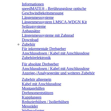
Informationen
speedMATE® - Berührungslose optische
Geschwindigkeitsmessung
Längenmesssysteme
Längenmesssystem LMSCA-WDGN Kit
Seilzugsysteme
Anbausätze
Längenmesssysteme mit Zahnrad
Download
Zubehör
Für inkrementale Drehgeber
Anschlussdosen / Kabel mit Anschlussdose
Zubehörelektronik
Für absolute Drehgeber
Anschlussdosen / Kabel mit Anschlussdose
Anzeige-/Analysegeräte und weiteres Zubehör
Zubehör allgemein
Kabel mit Anschlussdose
Montagehilfen
Drehmomentstützen
Kupplungen
Reduzierhülsen / Isolierhülsen
Messräder
Wellenadapter