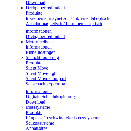
Download
Drehgeber redundant
Produkte
Inkremental magnetisch / Inkremental optisch
Absolut magnetisch / Inkremental optisch
Informationen
Drehgeber redundant
Motorfeedback
Informationen
Einbaulösungen
Schachtkopierung
Produkte
Silent Move
Silent Move light
Silent Move Compact
Seilschachtkopierung
Informationen
Digitale Schachtkopierung
Download
Messsysteme
Produkte
Längen-/ Geschwindigkeitsmesssysteme
Seilzugsysteme
Anbausätze