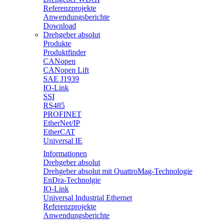
Referenzprojekte
Anwendungsberichte
Download
Drehgeber absolut
Produkte
Produktfinder
CANopen
CANopen Lift
SAE J1939
IO-Link
SSI
RS485
PROFINET
EtherNet/IP
EtherCAT
Universal IE
Informationen
Drehgeber absolut
Drehgeber absolut mit QuattroMag-Technologie
EnDra-Technolgie
IO-Link
Universal Industrial Ethernet
Referenzprojekte
Anwendungsberichte