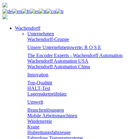
Wachendorff
Unternehmen
Wachendorff-Gruppe
Unsere Unternehmenswerte: R O S E
The Encoder Experts - Wachendorff Automation
Wachendorff Automation USA
Wachendorff Automation China
Innovation
Top-Qualität
HALT-Test
Lagerpaketprüfplatz
Umwelt
Branchenlösungen
Mobile Arbeitsmaschinen
Windenergie
Krane
Hubrettungsfahrzeuge
Fahrerlose Transportsysteme