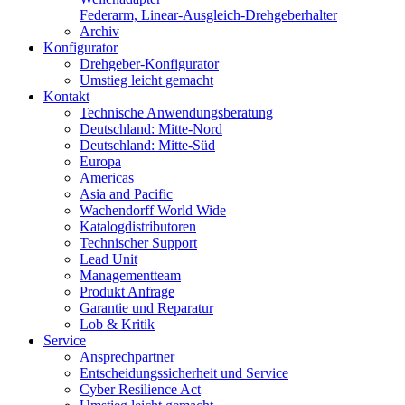
Federarm, Linear-Ausgleich-Drehgeberhalter
Archiv
Konfigurator
Drehgeber-Konfigurator
Umstieg leicht gemacht
Kontakt
Technische Anwendungsberatung
Deutschland: Mitte-Nord
Deutschland: Mitte-Süd
Europa
Americas
Asia and Pacific
Wachendorff World Wide
Katalogdistributoren
Technischer Support
Lead Unit
Managementteam
Produkt Anfrage
Garantie und Reparatur
Lob & Kritik
Service
Ansprechpartner
Entscheidungssicherheit und Service
Cyber Resilience Act