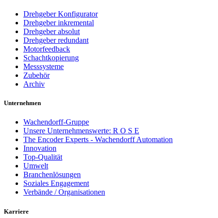
Drehgeber Konfigurator
Drehgeber inkremental
Drehgeber absolut
Drehgeber redundant
Motorfeedback
Schachtkopierung
Messsysteme
Zubehör
Archiv
Unternehmen
Wachendorff-Gruppe
Unsere Unternehmenswerte: R O S E
The Encoder Experts - Wachendorff Automation
Innovation
Top-Qualität
Umwelt
Branchenlösungen
Soziales Engagement
Verbände / Organisationen
Karriere