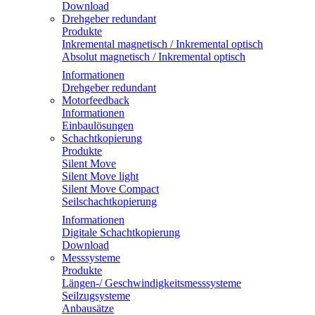
Download
Drehgeber redundant
Produkte
Inkremental magnetisch / Inkremental optisch
Absolut magnetisch / Inkremental optisch
Informationen
Drehgeber redundant
Motorfeedback
Informationen
Einbaulösungen
Schachtkopierung
Produkte
Silent Move
Silent Move light
Silent Move Compact
Seilschachtkopierung
Informationen
Digitale Schachtkopierung
Download
Messsysteme
Produkte
Längen-/ Geschwindigkeitsmesssysteme
Seilzugsysteme
Anbausätze