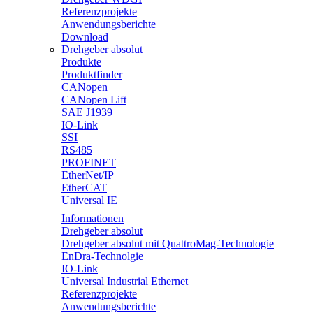
Referenzprojekte
Anwendungsberichte
Download
Drehgeber absolut
Produkte
Produktfinder
CANopen
CANopen Lift
SAE J1939
IO-Link
SSI
RS485
PROFINET
EtherNet/IP
EtherCAT
Universal IE
Informationen
Drehgeber absolut
Drehgeber absolut mit QuattroMag-Technologie
EnDra-Technolgie
IO-Link
Universal Industrial Ethernet
Referenzprojekte
Anwendungsberichte