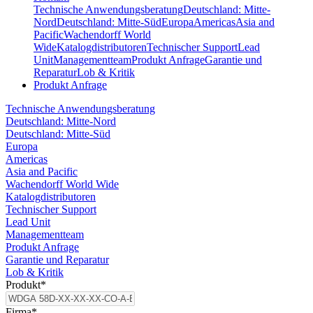
Technische Anwendungsberatung
Deutschland: Mitte-
Nord
Deutschland: Mitte-Süd
Europa
Americas
Asia and
Pacific
Wachendorff World
Wide
Katalogdistributoren
Technischer Support
Lead
Unit
Managementteam
Produkt Anfrage
Garantie und
Reparatur
Lob & Kritik
Produkt Anfrage
Technische Anwendungsberatung
Deutschland: Mitte-Nord
Deutschland: Mitte-Süd
Europa
Americas
Asia and Pacific
Wachendorff World Wide
Katalogdistributoren
Technischer Support
Lead Unit
Managementteam
Produkt Anfrage
Garantie und Reparatur
Lob & Kritik
Produkt
*
Firma
*