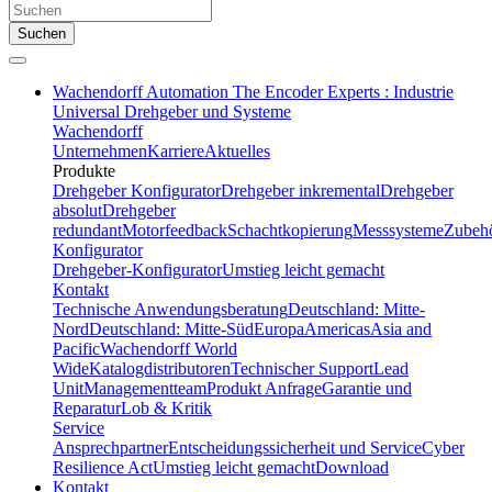
Suchen
Wachendorff Automation The Encoder Experts : Industrie
Universal Drehgeber und Systeme
Wachendorff
Unternehmen
Karriere
Aktuelles
Produkte
Drehgeber Konfigurator
Drehgeber inkremental
Drehgeber
absolut
Drehgeber
redundant
Motorfeedback
Schachtkopierung
Messsysteme
Zubeh
Konfigurator
Drehgeber-Konfigurator
Umstieg leicht gemacht
Kontakt
Technische Anwendungsberatung
Deutschland: Mitte-
Nord
Deutschland: Mitte-Süd
Europa
Americas
Asia and
Pacific
Wachendorff World
Wide
Katalogdistributoren
Technischer Support
Lead
Unit
Managementteam
Produkt Anfrage
Garantie und
Reparatur
Lob & Kritik
Service
Ansprechpartner
Entscheidungssicherheit und Service
Cyber
Resilience Act
Umstieg leicht gemacht
Download
Kontakt