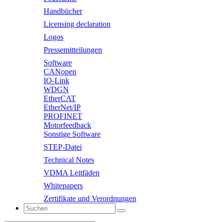
Handbücher
Licensing declaration
Logos
Pressemitteilungen
Software
CANopen
IO-Link
WDGN
EtherCAT
EtherNet/IP
PROFINET
Motorfeedback
Sonstige Software
STEP-Datei
Technical Notes
VDMA Leitfäden
Whitepapers
Zertifikate und Verordnungen