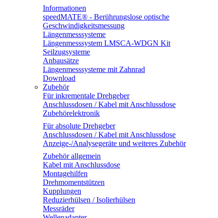
Informationen
speedMATE® - Berührungslose optische
Geschwindigkeitsmessung
Längenmesssysteme
Längenmesssystem LMSCA-WDGN Kit
Seilzugsysteme
Anbausätze
Längenmesssysteme mit Zahnrad
Download
Zubehör
Für inkrementale Drehgeber
Anschlussdosen / Kabel mit Anschlussdose
Zubehörelektronik
Für absolute Drehgeber
Anschlussdosen / Kabel mit Anschlussdose
Anzeige-/Analysegeräte und weiteres Zubehör
Zubehör allgemein
Kabel mit Anschlussdose
Montagehilfen
Drehmomentstützen
Kupplungen
Reduzierhülsen / Isolierhülsen
Messräder
Wellenadapter