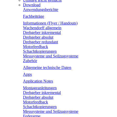
Umstieg leicht gemacht
Download
Anwendungsberichte
Fachbeiträge
Informationen (Flyer / Handouts)
Wachendorff allgemein
Drehgeber inkremental
Drehgeber absolut
Drehgeber redundant
Motorfeedback
Schachtkopierungen
Messsysteme und Seilzugsysteme
Zubehör
Allgemeine technische Daten
Apps
Application Notes
Montageanleitungen
Drehgeber inkremental
Drehgeber absolut
Motorfeedback
Schachtkopierungen
Messsysteme und Seilzugsysteme
Federarme