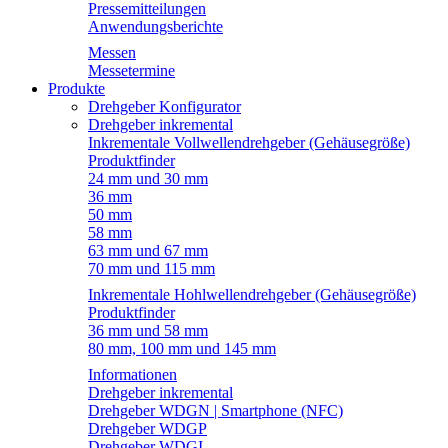
Pressemitteilungen
Anwendungsberichte
Messen
Messetermine
Produkte
Drehgeber Konfigurator
Drehgeber inkremental
Inkrementale Vollwellendrehgeber (Gehäusegröße)
Produktfinder
24 mm und 30 mm
36 mm
50 mm
58 mm
63 mm und 67 mm
70 mm und 115 mm
Inkrementale Hohlwellendrehgeber (Gehäusegröße)
Produktfinder
36 mm und 58 mm
80 mm, 100 mm und 145 mm
Informationen
Drehgeber inkremental
Drehgeber WDGN | Smartphone (NFC)
Drehgeber WDGP
Drehgeber WDGI